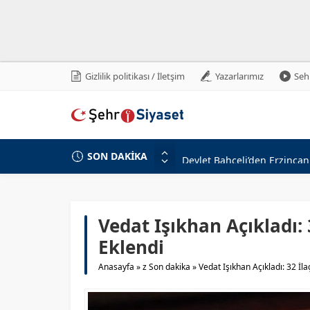
Gizlilik politikası / İletşim
Yazarlarımız
Sehr
SON DAKİKA
Devlet Bahçeli’den Erzincan
Milli Savunma Bakanlığı’nda
MHP Genel Başkan Yardımcıs
Beştepe’de Cumhur İttifakı 
Vedat Işıkhan Açıkladı:
MHP Genel Başkan Yardımcıs
Eklendi
Türkiye-Suriye İlişkilerinin
Anasayfa
»
z Son dakika
»
Vedat Işıkhan Açıkladı: 32 İl
Gabar’da Petrol Üretiminde
Adalet Bakanı Akın Gürlek v