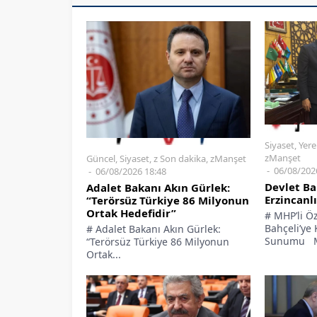
Siyaset
,
Yere
zManşet
Güncel
,
Siyaset
,
z Son dakika
,
zManşet
06/08/202
06/08/2026 18:48
Devlet Ba
Adalet Bakanı Akın Gürlek:
Erzincanl
“Terörsüz Türkiye 86 Milyonun
Ortak Hedefidir”
# MHP’li Ö
Bahçeli’ye
# Adalet Bakanı Akın Gürlek:
Sunumu Mil
“Terörsüz Türkiye 86 Milyonun
Ortak...