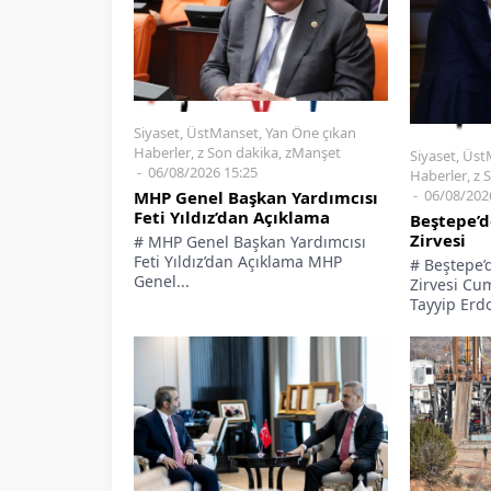
Siyaset
,
ÜstManset
,
Yan Öne çıkan
Haberler
,
z Son dakika
,
zManşet
Siyaset
,
Üst
06/08/2026 15:25
Haberler
,
z 
06/08/202
MHP Genel Başkan Yardımcısı
Feti Yıldız’dan Açıklama
Beştepe’d
Zirvesi
# MHP Genel Başkan Yardımcısı
Feti Yıldız’dan Açıklama MHP
# Beştepe’
Genel...
Zirvesi Cu
Tayyip Erdo