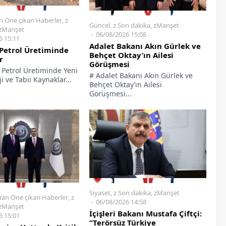
n Öne çıkan Haberler
,
z
Güncel
,
z Son dakika
,
zManşet
zManşet
06/08/2026 15:08
6 15:11
Adalet Bakanı Akın Gürlek ve
Petrol Üretiminde
Behçet Oktay’ın Ailesi
r
Görüşmesi
 Petrol Üretiminde Yeni
# Adalet Bakanı Akın Gürlek ve
i ve Tabii Kaynaklar...
Behçet Oktay’ın Ailesi
Görüşmesi...
Siyaset
,
z Son dakika
,
zManşet
Yan Öne çıkan Haberler
,
z
06/08/2026 14:58
zManşet
İçişleri Bakanı Mustafa Çiftçi:
6 15:01
“Terörsüz Türkiye