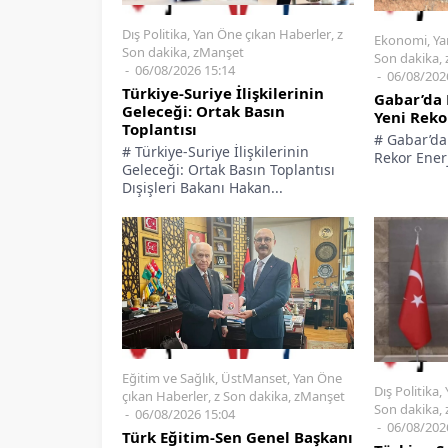
Dış Politika
,
Yan Öne çıkan Haberler
,
z
Ekonomi
,
Ya
Son dakika
,
zManşet
Son dakika
,
06/08/2026 15:14
06/08/202
Türkiye-Suriye İlişkilerinin
Gabar’da 
Geleceği: Ortak Basın
Yeni Reko
Toplantısı
# Gabar’da
# Türkiye-Suriye İlişkilerinin
Rekor Enerj
Geleceği: Ortak Basın Toplantısı
Dışişleri Bakanı Hakan...
Eğitim ve Sağlık
,
ÜstManset
,
Yan Öne
Dış Politika
,
çıkan Haberler
,
z Son dakika
,
zManşet
Son dakika
,
06/08/2026 15:04
06/08/202
Türk Eğitim-Sen Genel Başkanı