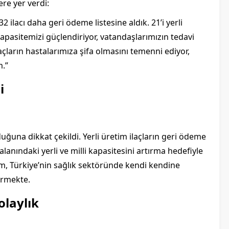
re yer verdi:
 ilacı daha geri ödeme listesine aldık. 21’i yerli
i kapasitemizi güçlendiriyor, vatandaşlarımızın tedavi
açların hastalarımıza şifa olmasını temenni ediyor,
m.”
i
duğuna dikkat çekildi. Yerli üretim ilaçların geri ödeme
 alanındaki yerli ve milli kapasitesini artırma hedefiyle
m, Türkiye’nin sağlık sektöründe kendi kendine
ermekte.
olaylık