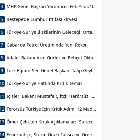
4
MHP Genel Başkan Yardımcısı Feti Yıldız’dan Açıklama
5
Beştepe’de Cumhur İttifakı Zirvesi
6
Türkiye-Suriye İlişkilerinin Geleceği: Ortak Basın Toplantısı
7
Gabar’da Petrol Üretiminde Yeni Rekor
8
Adalet Bakanı Akın Gürlek ve Behçet Oktay’ın Ailesi Görüşmesi
9
Türk Eğitim-Sen Genel Başkanı Talip Geylan’ın Açıklamaları
10
Türkiye-Suriye Hattında Kritik Temas
11
İçişleri Bakanı Mustafa Çiftçi: “Terörsüz Türkiye Devletimizin Sarsılmaz İradesidir”
12
Terörsüz Türkiye İçin Kritik Adım: 12 Maddelik Kanun Teklifi
13
Ömer Çelik’ten Kritik Açıklamalar: “Sürecin En Önemli Aşamasındayız”
14
Fenerbahçe, Sturm Graz’ı Talisca ve Greenwood’la Geçti!