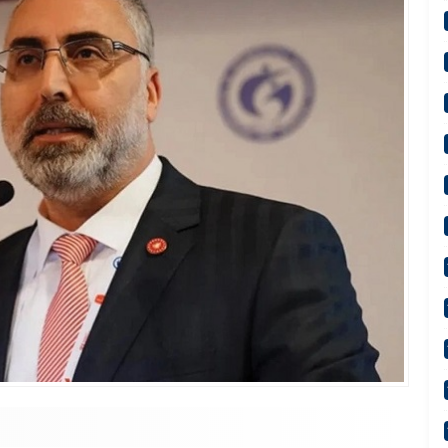
“Terörsüz Türkiye 86 Milyonun Ortak Hedefidir”