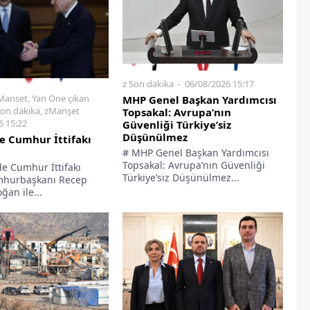
z Son dakika
06/08/2026 15:17
Manset
,
Yan Öne çıkan
MHP Genel Başkan Yardımcısı
Son dakika
,
zManşet
Topsakal: Avrupa’nın
6 15:22
Güvenliği Türkiye’siz
Düşünülmez
e Cumhur İttifakı
# MHP Genel Başkan Yardımcısı
Topsakal: Avrupa’nın Güvenliği
de Cumhur İttifakı
Türkiye’siz Düşünülmez...
mhurbaşkanı Recep
ğan ile...