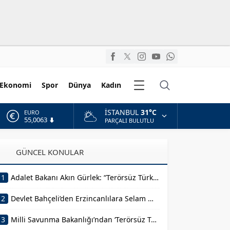
Diğer
Ekonomi
Spor
Dünya
Kadın
Kategoriler
İSTANBUL
31°C
ALTIN
6.543,59
PARÇALI BULUTLU
BİST
13.798,82
GÜNCEL KONULAR
DOLAR
47,7010
1
Adalet Bakanı Akın Gürlek: “Terörsüz Türkiye 86 Milyonun Ortak Hedefidir”
EURO
55,0063
2
Devlet Bahçeli’den Erzincanlılara Selam Mesajı
3
Milli Savunma Bakanlığı’ndan ‘Terörsüz Türkiye’ Mesajı