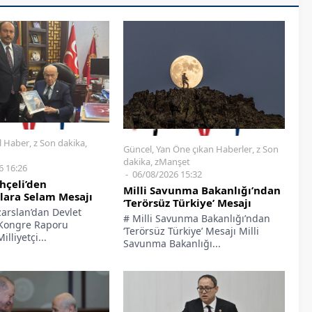
l Haber
,
z Son dakika
,
Güncel
,
Yan Öne çıkan Haberler
,
z Son
dakika
,
zManşet
6 16:26
06/08/2026 15:32
hçeli’den
Milli Savunma Bakanlığı’ndan
ılara Selam Mesajı
‘Terörsüz Türkiye’ Mesajı
zarslan’dan Devlet
# Milli Savunma Bakanlığı’ndan
 Kongre Raporu
‘Terörsüz Türkiye’ Mesajı Milli
liyetçi...
Savunma Bakanlığı...