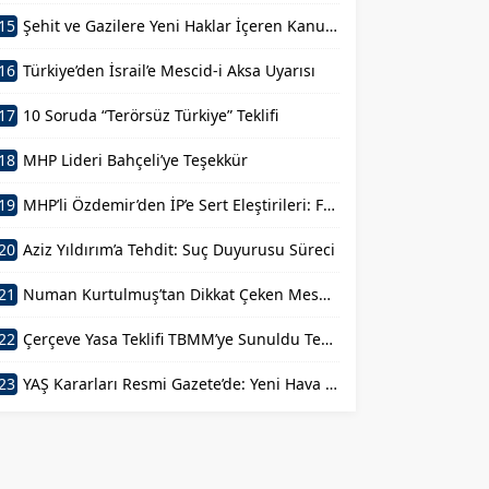
15
Şehit ve Gazilere Yeni Haklar İçeren Kanun Teklifi Komisyondan Geçti
16
Türkiye’den İsrail’e Mescid-i Aksa Uyarısı
17
10 Soruda “Terörsüz Türkiye” Teklifi
18
MHP Lideri Bahçeli’ye Teşekkür
19
MHP’li Özdemir’den İP’e Sert Eleştirileri: FETÖ’nün Siyasal Mühendisi
20
Aziz Yıldırım’a Tehdit: Suç Duyurusu Süreci
21
Numan Kurtulmuş’tan Dikkat Çeken Mesaj: Devlet Aklı ile Millet İrfanı Buluştu
22
Çerçeve Yasa Teklifi TBMM’ye Sunuldu Terörün Tarihe Gömülmesi
23
YAŞ Kararları Resmi Gazete’de: Yeni Hava Kuvvetleri Komutanı Belli Oldu