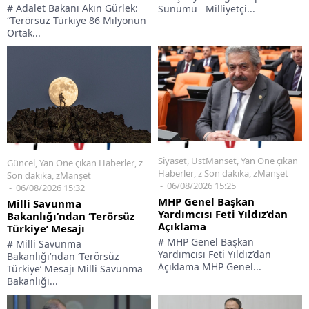
# Adalet Bakanı Akın Gürlek:
Sunumu Milliyetçi...
“Terörsüz Türkiye 86 Milyonun
Ortak...
Siyaset
,
ÜstManset
,
Yan Öne çıkan
Güncel
,
Yan Öne çıkan Haberler
,
z
Haberler
,
z Son dakika
,
zManşet
Son dakika
,
zManşet
06/08/2026 15:25
06/08/2026 15:32
MHP Genel Başkan
Milli Savunma
Yardımcısı Feti Yıldız’dan
Bakanlığı’ndan ‘Terörsüz
Açıklama
Türkiye’ Mesajı
# MHP Genel Başkan
# Milli Savunma
Yardımcısı Feti Yıldız’dan
Bakanlığı’ndan ‘Terörsüz
Açıklama MHP Genel...
Türkiye’ Mesajı Milli Savunma
Bakanlığı...