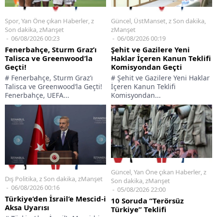
Spor
,
Yan Öne çıkan Haberler
,
z
Güncel
,
ÜstManset
,
z Son dakika
,
Son dakika
,
zManşet
zManşet
06/08/2026 00:23
06/08/2026 00:19
Fenerbahçe, Sturm Graz’ı
Şehit ve Gazilere Yeni
Talisca ve Greenwood’la
Haklar İçeren Kanun Teklifi
Geçti!
Komisyondan Geçti
# Fenerbahçe, Sturm Graz’ı
# Şehit ve Gazilere Yeni Haklar
Talisca ve Greenwood’la Geçti!
İçeren Kanun Teklifi
Fenerbahçe, UEFA...
Komisyondan...
Güncel
,
Yan Öne çıkan Haberler
,
z
Dış Politika
,
z Son dakika
,
zManşet
Son dakika
,
zManşet
06/08/2026 00:16
05/08/2026 22:00
Türkiye’den İsrail’e Mescid-i
10 Soruda “Terörsüz
Aksa Uyarısı
Türkiye” Teklifi