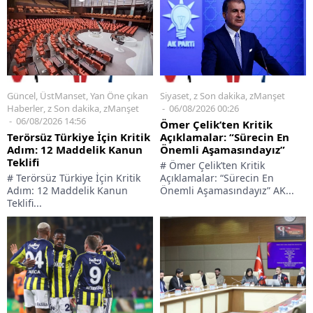
Siyaset
,
z Son dakika
,
zManşet
Güncel
,
ÜstManset
,
Yan Öne çıkan
06/08/2026 00:26
Haberler
,
z Son dakika
,
zManşet
06/08/2026 14:56
Ömer Çelik’ten Kritik
Açıklamalar: “Sürecin En
Terörsüz Türkiye İçin Kritik
Önemli Aşamasındayız”
Adım: 12 Maddelik Kanun
Teklifi
# Ömer Çelik’ten Kritik
Açıklamalar: “Sürecin En
# Terörsüz Türkiye İçin Kritik
Önemli Aşamasındayız” AK...
Adım: 12 Maddelik Kanun
Teklifi...