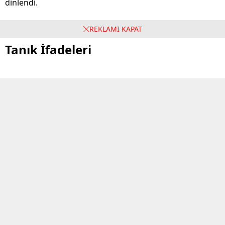
dinlendi.
REKLAMI KAPAT
Tanık İfadeleri
Tunahan Yazıcı’nın İfadesi
Tanık Tunahan Yazıcı, Gökhan Böcek ile Zeynep
Kerimoğlu’nun boşanmasının ardından Kerimoğlu’na
yapılan ödeme sürecine ilişkin ifadelerde bulundu.
Yazıcı, altınların Finike Döviz’den geldiğini, kendisinin
altınları çanta ile aldığını ve bu işlemden ortaya çıkan
parayı Zeynep Kerimoğlu’nun hesabına attıklarını