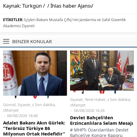
Kaynak: Türkgün / / İhlas haber Ajansı/
ETİKETLER:
İçişleri Bakanı Mustafa Çiftçi'nin Jandarma ve Sahil Güvenlik
Akademisi Ziyareti
BENZER KONULAR
Siyaset
,
Yerel Haber
,
z Son dakika
,
Güncel
,
Siyaset
,
z Son dakika
,
zManşet
zManşet
06/08/2026 16:26
06/08/2026 18:48
Devlet Bahçeli’den
Adalet Bakanı Akın Gürlek:
Erzincanlılara Selam Mesajı
“Terörsüz Türkiye 86
# MHP’li Özarslan’dan Devlet
Milyonun Ortak Hedefidir”
Bahçeli’ye Kongre Raporu