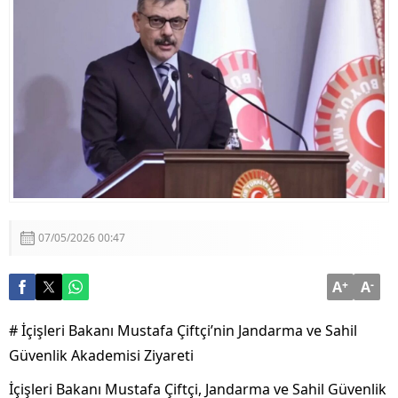
Görüşmesi
Adalet Bakanı Akın Gürlek: “Terörsüz Türkiye 86
Milyonun Ortak Hedefidir”
07/05/2026 00:47
A
+
A
-
# İçişleri Bakanı Mustafa Çiftçi’nin Jandarma ve Sahil
Güvenlik Akademisi Ziyareti
İçişleri Bakanı Mustafa Çiftçi, Jandarma ve Sahil Güvenlik