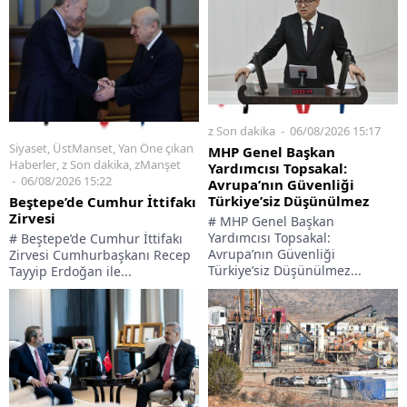
z Son dakika
06/08/2026 15:17
Siyaset
,
ÜstManset
,
Yan Öne çıkan
MHP Genel Başkan
Haberler
,
z Son dakika
,
zManşet
Yardımcısı Topsakal:
06/08/2026 15:22
Avrupa’nın Güvenliği
Türkiye’siz Düşünülmez
Beştepe’de Cumhur İttifakı
Zirvesi
# MHP Genel Başkan
Yardımcısı Topsakal:
# Beştepe’de Cumhur İttifakı
Avrupa’nın Güvenliği
Zirvesi Cumhurbaşkanı Recep
Türkiye’siz Düşünülmez...
Tayyip Erdoğan ile...