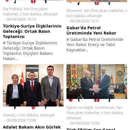
Dış Politika
,
Yan Öne çıkan
Ekonomi
,
Yan Öne çıkan Haberler
,
z
Haberler
,
z Son dakika
,
zManşet
Son dakika
,
zManşet
06/08/2026 15:14
06/08/2026 15:11
Türkiye-Suriye İlişkilerinin
Gabar’da Petrol
Geleceği: Ortak Basın
Üretiminde Yeni Rekor
Toplantısı
# Gabar’da Petrol Üretiminde
# Türkiye-Suriye İlişkilerinin
Yeni Rekor Enerji ve Tabii
Geleceği: Ortak Basın
Kaynaklar...
Toplantısı Dışişleri Bakanı
Hakan...
Eğitim ve Sağlık
,
ÜstManset
,
Yan
Öne çıkan Haberler
,
z Son dakika
,
Güncel
,
z Son dakika
,
zManşet
zManşet
06/08/2026 15:08
06/08/2026 15:04
Adalet Bakanı Akın Gürlek
Türk Eğitim-Sen Genel