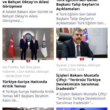
ve Behçet Oktay’ın Ailesi
Başkanı Talip Geylan’ın
Görüşmesi
Açıklamaları
# Adalet Bakanı Akın Gürlek ve
# Türk Eğitim-Sen Genel
Behçet Oktay’ın Ailesi
Başkanı Talip Geylan’ın
Görüşmesi...
Açıklamaları Türk Eğitim-Sen...
Siyaset
,
z Son dakika
,
zManşet
Dış Politika
,
Yan Öne çıkan
06/08/2026 14:58
Haberler
,
z Son dakika
,
zManşet
İçişleri Bakanı Mustafa
06/08/2026 15:01
Çiftçi: “Terörsüz Türkiye
Türkiye-Suriye Hattında
Devletimizin Sarsılmaz
Kritik Temas
İradesidir”
# Türkiye-Suriye Hattında Kritik
# İçişleri Bakanı Mustafa Çiftçi:
Temas MİT Başkanı İbrahim
“Terörsüz Türkiye Devletimizin
Kalın ile...
Sarsılmaz İradesidir”...