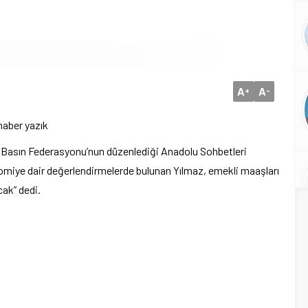
n Devlet Bahçeli’ye “Terörsüz Türkiye” Teşekkürü
A
A
+
-
haber yazık
 Basın Federasyonu’nun düzenlediği Anadolu Sohbetleri
miye dair değerlendirmelerde bulunan Yılmaz, emekli maaşları
cak” dedi.