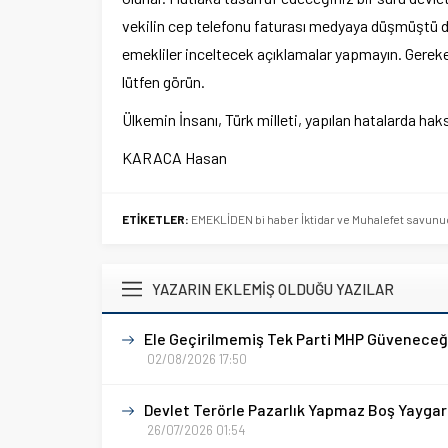
vekilin cep telefonu faturası medyaya düşmüştü de
emekliler inceltecek açıklamalar yapmayın. Gereken
lütfen görün.
Ülkemin İnsanı, Türk milleti, yapılan hatalarda haks
KARACA Hasan
ETİKETLER:
EMEKLİDEN bi haber İktidar ve Muhalefet savunuc
YAZARIN EKLEMİŞ OLDUĞU YAZILAR
Ele Geçirilmemiş Tek Parti MHP Güveneceği
02/08/2026 17:50
Devlet Terörle Pazarlık Yapmaz Boş Yayga
26/07/2026 01:54