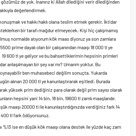
özümüz de yok. İnanırız ki Allah dilediğini verir dilediğinden
hakkıyla değerlendirmek.
konuşmak ve hakkı haklı olana teslim etmek gerekir. İktidar
steklerken bir tarafı mağdur etmeyecek. Kişi hiç çalışmamış
olmuş normalde atıyorum kök maas diyoruz ya son zamlara
i 5500 prime dayalı olan bir çalışanından maaşı 18 000 tl ye
19 600 tl ye geliyor ve bu bahsettiklerimin hepsinin primleri
adar anlaşılmayan bir şey var mı? Umarım yoktur. Bu
rı oynayabilir ben muhasebeci değilim sonuçta. Yukarda
gün alınan 20 000 tl ye kanunlaştırarak eşitledi. Burada
rak yüksek prim dediğiniz para olarak değil prim sayısı olarak
nların hepsini yani 14 bin, 18 bin, 19600 tl zamlı maaşlarıdır.
şük maaşı 20000 tl ile kanunlaştırdığınızda verdiğiniz fark 14
ise 400 tl fark ödüyorsunuz.
mı %13 ise en düşük kök maaşı olana destek ile yüzde kaç zam