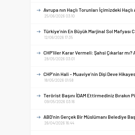
Avrupa nın Haçlı Torunları İçimizdeki Haçlı 
25/06/2026 03:10
Türkiye’nin En Büyük Marjinal Sol Mafyası 
12/06/2026 17:35
CHP’liler Karar Vermeli: Şahsi Çıkarlar mı?
28/05/2026 03:01
CHP’nin Hali – Muaviye’nin Dişi Deve Hikayes
18/05/2026 01:58
Terörist Başını İDAM Ettirmediniz Bırakın Pi
09/05/2026 03:16
ABD’nin Gerçek Bir Müslümanı Belediye Baş
26/04/2026 16:44