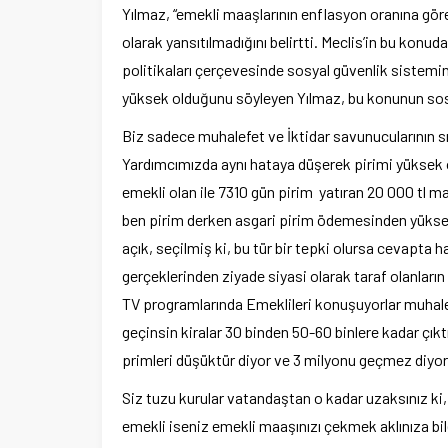
Yılmaz, “emekli maaşlarının enflasyon oranına gör
olarak yansıtılmadığını belirtti. Meclis’in bu konud
politikaları çerçevesinde sosyal güvenlik sistemi
yüksek olduğunu söyleyen Yılmaz, bu konunun sosyal 
Biz sadece muhalefet ve İktidar savunucularının sı
Yardımcımızda aynı hataya düşerek pirimi yüksek o
emekli olan ile 7310 gün pirim yatıran 20 000 tl m
ben pirim derken asgari pirim ödemesinden yüksek
açık, seçilmiş ki, bu tür bir tepki olursa cevapta h
gerçeklerinden ziyade siyasi olarak taraf olanları
TV programlarında Emeklileri konuşuyorlar muhalefe
geçinsin kiralar 30 binden 50-60 binlere kadar çıktı 
primleri düşüktür diyor ve 3 milyonu geçmez diyor 
Siz tuzu kurular vatandaştan o kadar uzaksınız k
emekli iseniz emekli maaşınızı çekmek aklınıza bi