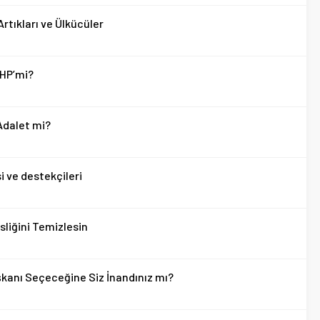
Artıkları ve Ülkücüler
CHP’mi?
 Adalet mi?
i ve destekçileri
sliğini Temizlesin
kanı Seçeceğine Siz İnandınız mı?