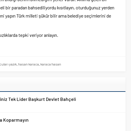
li bir paradan bahsediliyordu kısıtlayın, oturduğunuz yerden
i yapın Türk milleti şükür bilir ama belediye seçimlerini de
ızlıklarda tepki veriyor anlayın.
uları yazık
,
hasan karaca
,
karaca hasan
niz Tek Lider Başkurt Devlet Bahçeli
ra Koparmayın