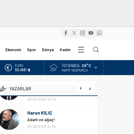
Diğer
Ekonomi
Spor
Dünya
Kadın
Kategoriler
İSTANBUL
29°C
ALTIN
6.660,55
HAFIF YAĞMURLU
BİST
13.779,39
YAZARLAR
DOLAR
47,7111
Harun KILIÇ
Adam ve ağaç!
EURO
55,1881
03/08/2026 15:50
Karaca Hasan