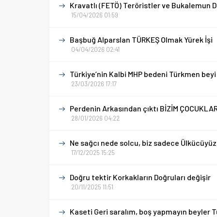
Kravatlı (FETÖ) Teröristler ve Bukalemun 
15/04/2026 01:59
Başbuğ Alparslan TÜRKEŞ Olmak Yürek İşi
04/04/2026 02:41
Türkiye’nin Kalbi MHP bedeni Türkmen beyi
23/03/2026 17:17
Perdenin Arkasından çıktı BİZİM ÇOCUKLA
28/01/2026 04:22
Ne sağcı nede solcu, biz sadece Ülkücüyüz.
17/12/2025 15:25
Doğru tektir Korkakların Doğruları değişir
20/11/2025 11:51
Kaseti Geri saralım, boş yapmayın beyler Tü