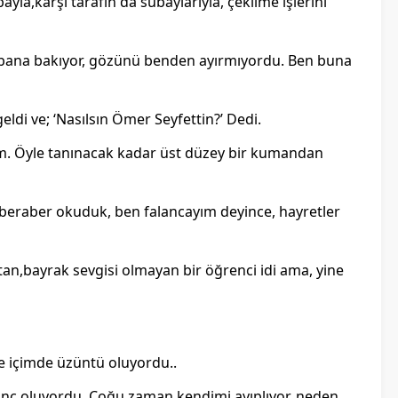
ayla,karşı tarafın da subaylarıyla, çekilme işlerini
sık bana bakıyor, gözünü benden ayırmıyordu. Ben buna
ldi ve; ‘Nasılsın Ömer Seyfettin?’ Dedi.
ım. Öyle tanınacak kadar üst düzey bir kumandan
e beraber okuduk, ben falancayım deyince, hayretler
atan,bayrak sevgisi olmayan bir öğrenci idi ama, yine
se içimde üzüntü oluyordu..
vinç oluyordu. Çoğu zaman kendimi ayıplıyor, neden