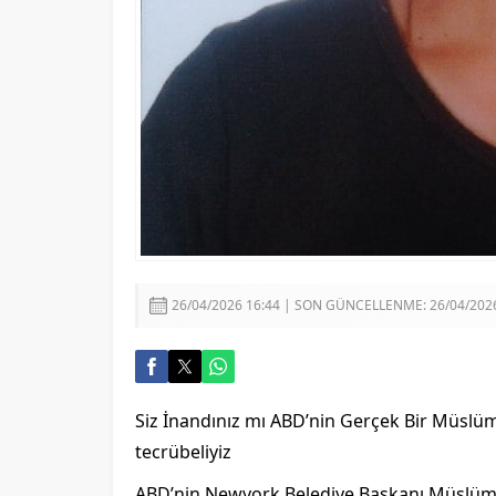
26/04/2026 16:44 | SON GÜNCELLENME: 26/04/2026
Siz İnandınız mı ABD’nin Gerçek Bir Müsl
tecrübeliyiz
ABD’nin Newyork Belediye Başkanı Müslüma