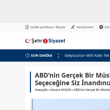
Gizlilik politikası / İletşim
Yazarlarımız
Sehr
SON DAKİKA
Cumhurbaşkanı Erdoğan’da
Yerli Sığınak Delici TOLUN 
Adalet Bakanı Akın Gürlek’t
ABD’nin Gerçek Bir Müs
Mekke Ortak Savunma Anlaşm
Seçeceğine Siz İnandını
Ahbap Derneği’ne Kayyum 
Anasayfa
»
Karaca HASAN
»
ABD’nin Gerçek Bir Müslüm
Kuşadası Belediyesi Soruşt
Mekke Ortak Savunma Anlaş
FETÖ Suikast Girişiminde Ye