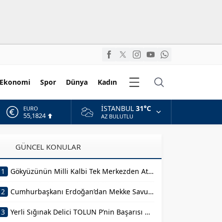
Diğer
Ekonomi
Spor
Dünya
Kadın
Kategoriler
İSTANBUL
31°C
EURO
55,1824
AZ BULUTLU
ALTIN
6.662,10
GÜNCEL KONULAR
BİST
13.779,39
1
Gökyüzünün Milli Kalbi Tek Merkezden Atacak
DOLAR
47,6954
2
Cumhurbaşkanı Erdoğan’dan Mekke Savunma Anlaşması Açıklaması
3
Yerli Sığınak Delici TOLUN P’nin Başarısı Sahnelendi