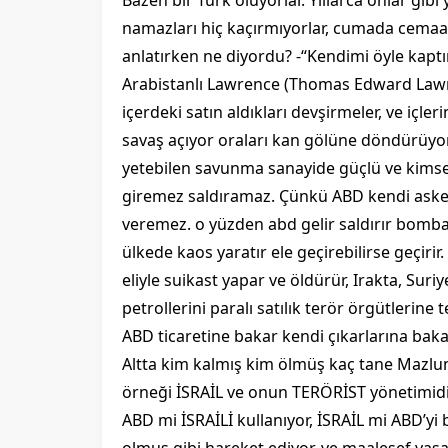
Bazen bir Türk oluyorlar. Yıllarca onlar gibi
namazları hiç kaçırmıyorlar, cumada cemaatl
anlatırken ne diyordu? -“Kendimi öyle kaptı
Arabistanlı Lawrence (Thomas Edward Lawr
içerdeki satın aldıkları devşirmeler, ve içler
savaş açıyor oraları kan gölüne döndürüyor.
yetebilen savunma sanayide güçlü ve kimse
giremez saldıramaz. Çünkü ABD kendi asker
veremez. o yüzden abd gelir saldırır bombaları
ülkede kaos yaratır ele geçirebilirse geçirir
eliyle suikast yapar ve öldürür, Irakta, Suri
petrollerini paralı satılık terör örgütlerine 
ABD ticaretine bakar kendi çıkarlarına baka
Altta kim kalmış kim ölmüş kaç tane Mazl
örneği İSRAİL ve onun TERÖRİST yönetimidi
ABD mi İSRAİLİ kullanıyor, İSRAİL mi ABD’yi 