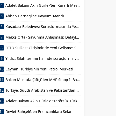
4
Adalet Bakanı Akın Gürlek’ten Kararlı Mesajlar
5
Ahbap Derneği’ne Kayyum Atandı
6
Kuşadası Belediyesi Soruşturmasında Yeni Gelişmeler
7
Mekke Ortak Savunma Anlaşması: Detaylar ve Amaçlar
8
FETÖ Suikast Girişiminde Yeni Gelişme: Silah Aramaları Başlatıldı
9
Yıldız: Silah teslimi halinde soruşturma ve infazlar ertelenecek
10
Ceyhan: Türkiye’nin Yeni Petrol Merkezi
11
Bakan Mustafa Çiftçi’den MHP Sinop İl Başkanlığına Ziyaret
12
Türkiye, Suudi Arabistan ve Pakistan’dan Ortak Savunma Anlaşması
13
Adalet Bakanı Akın Gürlek: “Terörsüz Türkiye 86 Milyonun Ortak Hedefidir”
14
Devlet Bahçeli’den Erzincanlılara Selam Mesajı