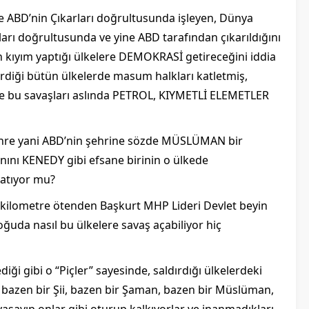
e ABD’nin Çıkarları doğrultusunda işleyen, Dünya
arı doğrultusunda ve yine ABD tarafından çıkarıldığını
n kıyım yaptığı ülkelere DEMOKRASİ getireceğini iddia
girdiği bütün ülkelerde masum halkları katletmiş,
 de bu savaşları aslında PETROL, KIYMETLİ ELEMETLER
şehre yani ABD’nin şehrine sözde MÜSLÜMAN bir
anını KENEDY gibi efsane birinin o ülkede
yatıyor mu?
 kilometre ötenden Başkurt MHP Lideri Devlet beyin
ğuda nasıl bu ülkelere savaş açabiliyor hiç
i gibi o “Piçler” sayesinde, saldırdığı ülkelerdeki
, bazen bir Şii, bazen bir Şaman, bazen bir Müslüman,