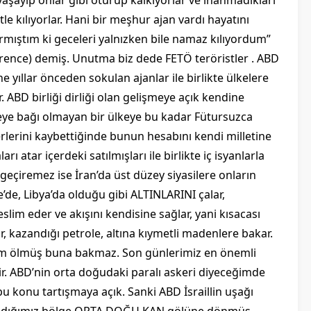
 yaşayıp onlar gibi oturup kalkıyorlar ve inanmadıkları
e kılıyorlar. Hani bir meşhur ajan vardı hayatını
rmıştım ki geceleri yalnızken bile namaz kılıyordum”
ence) demiş. Unutma biz dede FETÖ teröristler . ABD
ine yıllar önceden sokulan ajanlar ile birlikte ülkelere
 ABD birliği dirliği olan gelişmeye açık kendine
ye bağı olmayan bir ülkeye bu kadar Fütursuzca
lerini kaybettiğinde bunun hesabını kendi milletine
 atar içerdeki satılmışları ile birlikte iç isyanlarla
. geçiremez ise İran’da üst düzey siyasilere onların
ye’de, Libya’da olduğu gibi ALTINLARINI çalar,
teslim eder ve akışını kendisine sağlar, yani kısacası
r, kazandığı petrole, altına kıymetli madenlere bakar.
um ölmüş buna bakmaz. Son günlerimiz en önemli
r. ABD’nin orta doğudaki paralı askeri diyeceğimde
bu konu tartışmaya açık. Sanki ABD İsraillin uşağı