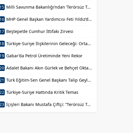
15
Milli Savunma Bakanlığı’ndan ‘Terörsüz Türkiye’ Mesajı
16
MHP Genel Başkan Yardımcısı Feti Yıldız’dan Açıklama
17
Beştepe’de Cumhur İttifakı Zirvesi
18
Türkiye-Suriye İlişkilerinin Geleceği: Ortak Basın Toplantısı
19
Gabar’da Petrol Üretiminde Yeni Rekor
20
Adalet Bakanı Akın Gürlek ve Behçet Oktay’ın Ailesi Görüşmesi
21
Türk Eğitim-Sen Genel Başkanı Talip Geylan’ın Açıklamaları
22
Türkiye-Suriye Hattında Kritik Temas
23
İçişleri Bakanı Mustafa Çiftçi: “Terörsüz Türkiye Devletimizin Sarsılmaz İradesidir”