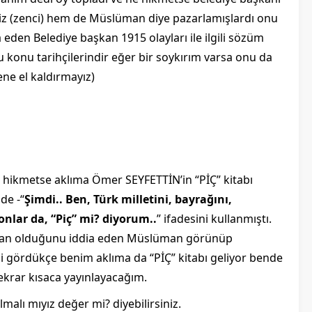
iz (zenci) hem de Müslüman diye pazarlamışlardı onu
den Belediye başkan 1915 olayları ile ilgili sözüm
Bu konu tarihçilerindir eğer bir soykırım varsa onu da
ene el kaldırmayız)
 hikmetse aklıma Ömer SEYFETTİN’in “PİÇ” kitabı
de -“
Şimdi.. Ben, Türk milletini, bayrağını,
onlar da, “Piç” mi? diyorum..
” ifadesini kullanmıştı.
üman olduğunu iddia eden Müslüman görünüp
 gördükçe benim aklıma da “PİÇ” kitabı geliyor bende
ekrar kısaca yayınlayacağım.
lmalı mıyız değer mi? diyebilirsiniz.