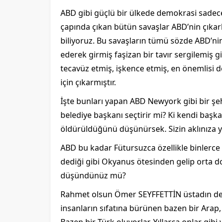
ABD gibi güçlü bir ülkede demokrasi sadec
çapında çıkan bütün savaşlar ABD’nin çıkarl
biliyoruz. Bu savaşların tümü sözde ABD’ni
ederek girmiş faşizan bir tavır sergilemiş 
tecavüz etmiş, işkence etmiş, en önemlisi
için çıkarmıştır.
İşte bunları yapan ABD Newyork gibi bir 
belediye başkanı seçtirir mi? Ki kendi başk
öldürüldüğünü düşünürsek. Sizin aklınıza 
ABD bu kadar Fütursuzca özellikle binlerce
dediği gibi Okyanus ötesinden gelip orta do
düşündünüz mü?
Rahmet olsun Ömer SEYFFETTİN üstadın dediğ
insanların sıfatına bürünen bazen bir Arap