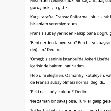
Filistin’den çekiliyorduk. Bir kaç arkadaş sub
görüşmek için gittik.
Karşı tarafta, Fransız üniformalı biri sık 
bir anlam veremiyordum.
Fransız subay yerinden kalkıp bana doğru ge
‘Beni nerden tanıyorsun? Ben bir yüzbaşıy
değilim.’ Dedim.
‘Ömer,biz seninle İstanbul’da Askeri Lise’d
içerisinde baktım, hatırladım..
Hep dini eleştiren, Osmanlı’yı kötüleyen, v
de Fransız subay olması normal değildi..
‘Peki nasıl böyle oldun?’ Dedim.
‘Ne zaman bir savaş olsa, Türkler galip gel
Tükler kaybetse, zarar görse içimde bir se