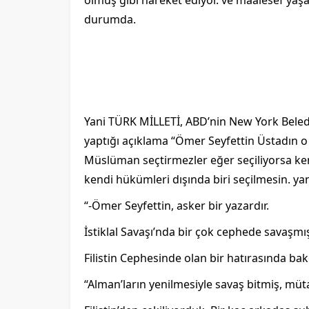
olmuş gibi hareket ediyor. ve maalesef 
durumda.
Yani TÜRK MİLLETİ, ABD’nin New York Beledi
yaptığı açıklama “Ömer Seyfettin Üstadın o m
Müslüman seçtirmezler eğer seçiliyorsa ken
kendi hükümleri dışında biri seçilmesin. ya
“-Ömer Seyfettin, asker bir yazardır.
İstiklal Savaşı’nda bir çok cephede savaşmışt
Filistin Cephesinde olan bir hatırasında bakı
“Alman’ların yenilmesiyle savaş bitmiş, müt