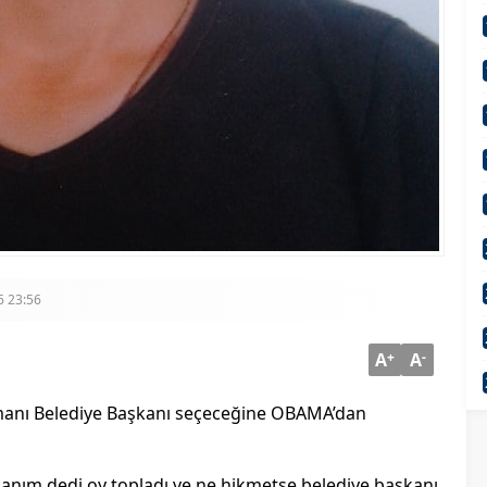
 23:56
A
+
A
-
ümanı Belediye Başkanı seçeceğine OBAMA’dan
nım dedi oy topladı ve ne hikmetse belediye başkanı