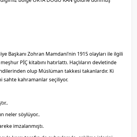
yaşadığımız bölge ORTA DOĞU KAN gölüne dönmüş
ye Başkanı Zohran Mamdani’nin 1915 olayları ile ilgili
eşhur PİÇ kitabını hatırlattı. Haçlıların devletinde
dilerinden olup Müslüman takkesi takanlardır. Ki
ni sahte kahramanlar seçiliyor.
ır..
n neler söylüyor..
areke imzalanmıştı.