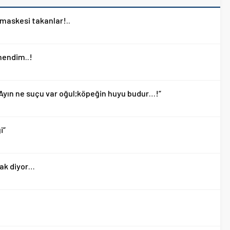
 maskesi takanlar!..
mendim..!
, Ayın ne suçu var oğul;köpeğin huyu budur…!”
i”
cak diyor…