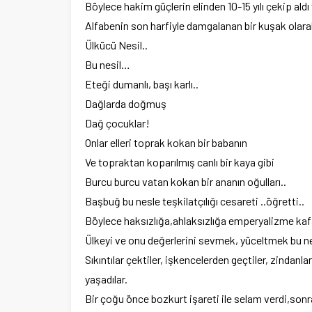
Böylece hakim güçlerin elinden 10-15 yılı çekip aldı
Alfabenin son harfiyle damgalanan bir kuşak olarak
Ülkücü Nesil..
Bu nesil…
Eteği dumanlı, başı karlı..
Dağlarda doğmuş
Dağ çocuklar!
Onlar elleri toprak kokan bir babanın
Ve topraktan koparılmış canlı bir kaya gibi
Burcu burcu vatan kokan bir ananın oğulları..
Başbuğ bu nesle teşkilatçılığı cesareti ..öğretti..
Böylece haksızlığa,ahlaksızlığa emperyalizme kafa t
Ülkeyi ve onu değerlerini sevmek, yüceltmek bu nes
Sıkıntılar çektiler, işkencelerden geçtiler, zindanl
yaşadılar.
Bir çoğu önce bozkurt işareti ile selam verdi,so