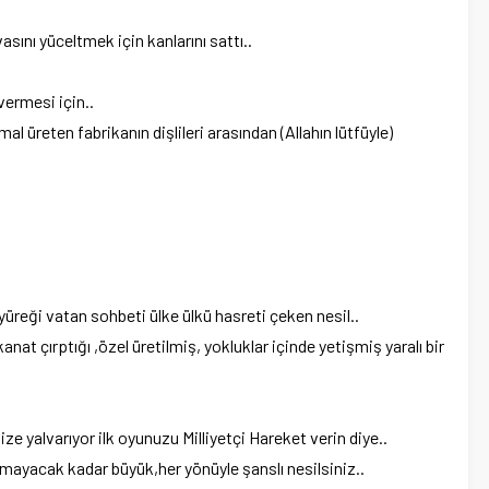
asını yüceltmek için kanlarını sattı..
vermesi için..
l üreten fabrikanın dişlileri arasından (Allahın lütfüyle)
 yüreği vatan sohbeti ülke ülkü hasreti çeken nesil..
anat çırptığı ,özel üretilmiş, yokluklar içinde yetişmiş yaralı bir
ize yalvarıyor ilk oyunuzu Milliyetçi Hareket verin diye..
ığmayacak kadar büyük,her yönüyle şanslı nesilsiniz..