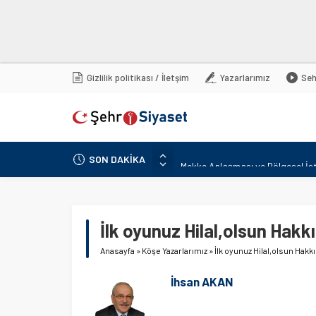
Gizlilik politikası / İletşim
Yazarlarımız
Seh
SON DAKİKA
Mekke Anlaşması ve Bölgesel İst
MHP Lideri Devlet Bahçeli Komisy
MHP’li Özdemir’den Sert Eleştiril
İp Cephesinden Görüntü Provokas
İlk oyunuz Hilal,olsun Hakkı
MHP’li Feti Yıldız Duyurdu: Kanu
Anasayfa
»
Köşe Yazarlarımız
»
İlk oyunuz Hilal,olsun Hakkı
Pezeşkiyan: ABD’nin Hürmüz Boğazı
İhsan AKAN
İçişleri Bakanı Mustafa Çiftçi: Tü
MHP’li Aksu’dan ‘Terörsüz Türkiye