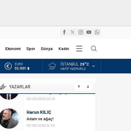
Diğer
Ekonomi
Spor
Dünya
Kadın
Kategoriler
İSTANBUL
29°C
ALTIN
6.660,55
HAFIF YAĞMURLU
BİST
13.779,39
YAZARLAR
DOLAR
47,7111
Harun KILIÇ
Adam ve ağaç!
EURO
55,1881
03/08/2026 15:50
Karaca Hasan