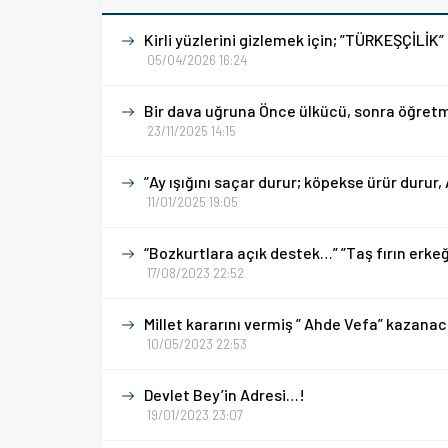
Kirli yüzlerini gizlemek için; ”TÜRKEŞÇİLİK”
05/04/2026 16:24
Bir dava uğruna Önce ülkücü, sonra öğret
23/11/2025 14:15
”Ay ışığını saçar durur; köpekse ürür durur
11/01/2025 19:05
“Bozkurtlara açık destek…” ”Taş fırın erkeğ
17/08/2023 22:52
Millet kararını vermiş ” Ahde Vefa” kazana
10/05/2023 22:53
Devlet Bey’in Adresi…!
19/01/2023 23:07