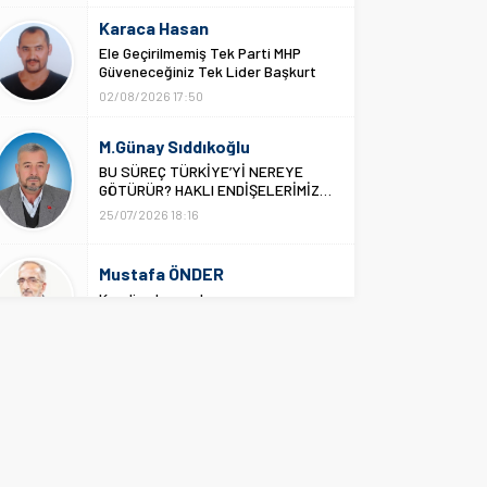
Ele Geçirilmemiş Tek Parti MHP
Güveneceğiniz Tek Lider Başkurt
Devlet Bahçeli
02/08/2026 17:50
M.Günay Sıddıkoğlu
BU SÜREÇ TÜRKİYE’Yİ NEREYE
GÖTÜRÜR? HAKLI ENDİŞELERİMİZ…
25/07/2026 18:16
Mustafa ÖNDER
Kendine hayrı olmayanın…
27/03/2022 15:38
Ramazan DURMUŞ
Bir daha anlatayım mı?
12/10/2021 23:04
Sehr-i Sanat
DAVAMIZIN BAYRAKTARI! Bayrak
Dede; Beyler Virdiloğlu