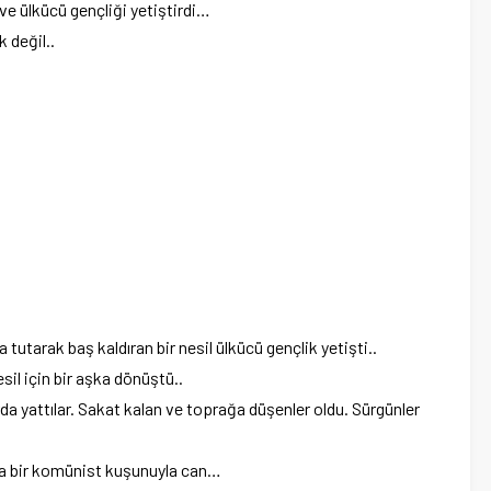
 ve ülkücü gençliği yetiştirdi…
 değil..
utarak baş kaldıran bir nesil ülkücü gençlik yetişti..
il için bir aşka dönüştü..
arda yattılar. Sakat kalan ve toprağa düşenler oldu. Sürgünler
nra bir komünist kuşunuyla can…