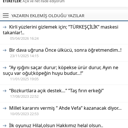
ETİKETLER:
Açık ve net ifade ediyorum
YAZARIN EKLEMİŞ OLDUĞU YAZILAR
Kirli yüzlerini gizlemek için; ”TÜRKEŞÇİLİK” maskesi
takanlar!..
05/04/2026 16:24
Bir dava uğruna Önce ülkücü, sonra öğretmendim..!
23/11/2025 14:15
”Ay ışığını saçar durur; köpekse ürür durur, Ayın ne
suçu var oğul;köpeğin huyu budur…!”
11/01/2025 19:05
“Bozkurtlara açık destek…” ”Taş fırın erkeği”
17/08/2023 22:52
Millet kararını vermiş ” Ahde Vefa” kazanacak diyor…
10/05/2023 22:53
İlk oyunuz Hilal,olsun Hakkımız helal olsun..