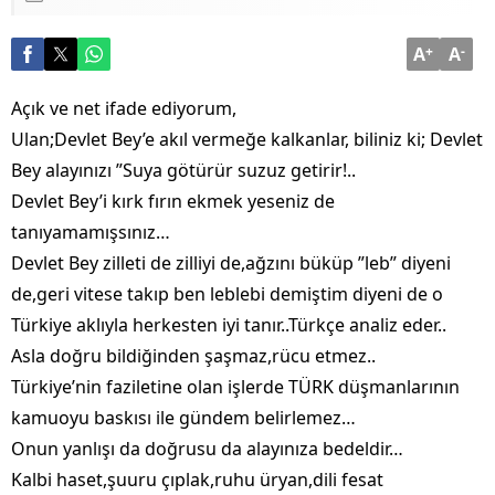
Numan Kurtulmuş’tan Dikkat Çeken Mesaj: Devlet
Aklı ile Millet İrfanı Buluştu
A
+
A
-
Açık ve net ifade ediyorum,
Ulan;Devlet Bey’e akıl vermeğe kalkanlar, biliniz ki; Devlet
Bey alayınızı ”Suya götürür suzuz getirir!..
Devlet Bey’i kırk fırın ekmek yeseniz de
tanıyamamışsınız…
Devlet Bey zilleti de zilliyi de,ağzını büküp ”leb” diyeni
de,geri vitese takıp ben leblebi demiştim diyeni de o
Türkiye aklıyla herkesten iyi tanır..Türkçe analiz eder..
Asla doğru bildiğinden şaşmaz,rücu etmez..
Türkiye’nin faziletine olan işlerde TÜRK düşmanlarının
kamuoyu baskısı ile gündem belirlemez…
Onun yanlışı da doğrusu da alayınıza bedeldir…
Kalbi haset,şuuru çıplak,ruhu üryan,dili fesat