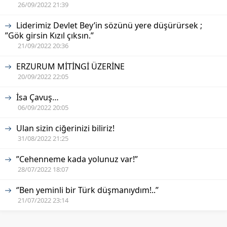
26/09/2022 21:39
Liderimiz Devlet Bey’in sözünü yere düşürürsek ;
”Gök girsin Kızıl çıksın.”
21/09/2022 20:36
ERZURUM MİTİNGİ ÜZERİNE
20/09/2022 22:05
İsa Çavuş…
06/09/2022 20:05
Ulan sizin ciğerinizi biliriz!
31/08/2022 21:25
”Cehenneme kada yolunuz var!”
28/07/2022 18:07
‘’Ben yeminli bir Türk düşmanıydım!..’’
21/07/2022 23:14