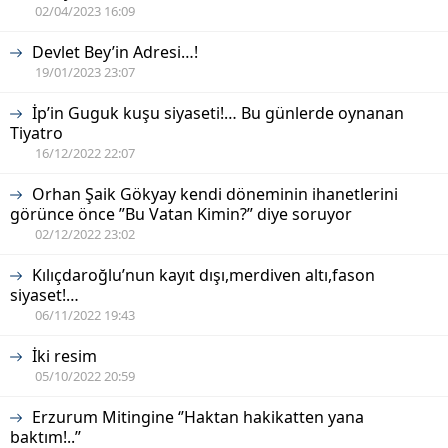
02/04/2023 16:09
Devlet Bey’in Adresi…!
19/01/2023 23:07
İp’in Guguk kuşu siyaseti!… Bu günlerde oynanan
Tiyatro
16/12/2022 22:07
Orhan Şaik Gökyay kendi döneminin ihanetlerini
görünce önce ”Bu Vatan Kimin?” diye soruyor
02/12/2022 23:02
Kılıçdaroğlu’nun kayıt dışı,merdiven altı,fason
siyaset!…
06/11/2022 19:43
İki resim
05/10/2022 20:59
Erzurum Mitingine ‘’Haktan hakikatten yana
baktım!..’’