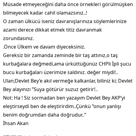
Müsade etmeyeceğini daha önce örnekleri görülmüşken
bilmeyecek kadar cahil olamazsınız..!
O zaman ülkücü iseniz davranışlarınıza söylemlerinize
azami derece dikkat etmek titiz davranmak
zorundasınız.
.Önce Ülkem ve davam diyeceksiniz.
Gereksiz bir zamanda zeminde bir taş attınız,o taş
kurbağalara değmedi,ama ürküttüğünüz CHPli İpli şucu
bucu kurbağaları üzerimize saldınız. değer miydi!..
Ulan;Devlet Bey’e akıl vermeğe kalkanlar, biliniz ki; Devlet
Bey alayınızı ”Suya götürür suzuz getirir!..
Not: Ha ! Siz sormadan ben yazayım Devlet Bey AKP’yi
eleştirseydi ben de eleştirirdim..Çünkü ”onun yanlışı
benim doğrumdan daha doğrudur..”
İhsan Akan