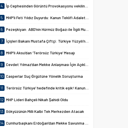
4
İp Cephesinden Görüntü Provokasyonu vekilin MHP Lideri Devlet Bahçeli hazımsızlığı komisyonu gerdi!
5
MHP’li Feti Yıldız Duyurdu: Kanun Teklifi Adalet Komisyonunda Kabul Edildi
6
Pezeşkiyan: ABD’nin Hürmüz Boğazı ile İlgili Mutabakat İhlallerine Karşılık Verdik
7
İçişleri Bakanı Mustafa Çiftçi: Türkiye Yüzyılı’nın Hedefleri
8
MHP’li Aksu’dan ‘Terörsüz Türkiye’ Mesajı
9
Cevdet Yılmaz’dan Mekke Anlaşması İçin Açıklamalar
10
Casperlar Suç Örgütüne Yönelik Soruşturma
11
Terörsüz Türkiye’ hedefinde kritik eşik! Kanun teklifi kabul edildi
12
MHP Lideri Bahçeli Nikah Şahidi Oldu
13
Gökyüzünün Milli Kalbi Tek Merkezden Atacak
14
Cumhurbaşkanı Erdoğan’dan Mekke Savunma Anlaşması Açıklaması