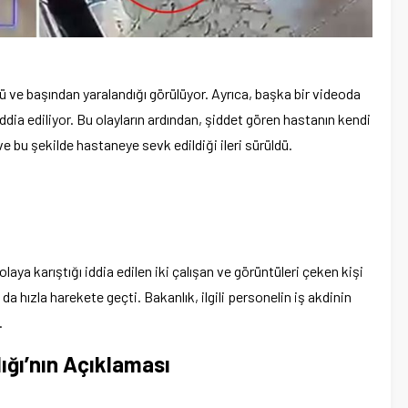
ü ve başından yaralandığı görülüyor. Ayrıca, başka bir videoda
ddia ediliyor. Bu olayların ardından, şiddet gören hastanın kendi
 bu şekilde hastaneye sevk edildiği ileri sürüldü.
aya karıştığı iddia edilen iki çalışan ve görüntüleri çeken kişi
da hızla harekete geçti. Bakanlık, ilgili personelin iş akdinin
.
ığı’nın Açıklaması