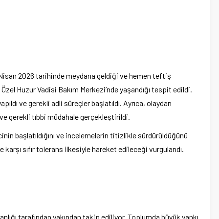
 Nisan 2026 tarihinde meydana geldiği ve hemen teftiş
an Özel Huzur Vadisi Bakım Merkezi’nde yaşandığı tespit edildi.
pıldı ve gerekli adli süreçler başlatıldı. Ayrıca, olaydan
ve gerekli tıbbi müdahale gerçekleştirildi.
nin başlatıldığını ve incelemelerin titizlikle sürdürüldüğünü
 karşı sıfır tolerans ilkesiyle hareket edileceği vurgulandı.
anlığı tarafından yakından takip ediliyor. Toplumda büyük yankı