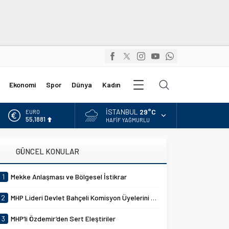
Diğer
Ekonomi
Spor
Dünya
Kadın
Kategoriler
İSTANBUL
29°C
ALTIN
6.660,55
HAFIF YAĞMURLU
BİST
13.779,39
GÜNCEL KONULAR
DOLAR
47,7111
1
Mekke Anlaşması ve Bölgesel İstikrar
EURO
55,1881
2
MHP Lideri Devlet Bahçeli Komisyon Üyelerini Kabul Etti
3
MHP’li Özdemir’den Sert Eleştiriler