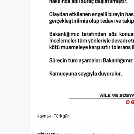
Kaynak: Türkgün
ETİKETLER:
Beylikdüzü Huzurevinde Yaşanan Olay