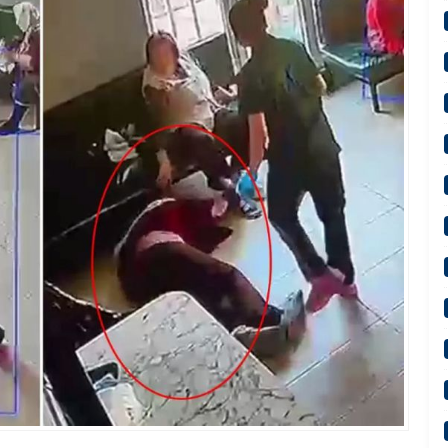
n Devlet Bahçeli’ye “Terörsüz Türkiye” Teşekkürü