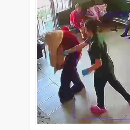
İçişleri Bakanı Mustafa Çiftçi’de