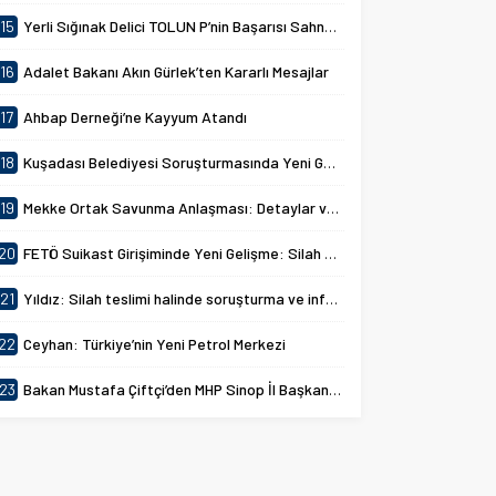
15
Yerli Sığınak Delici TOLUN P’nin Başarısı Sahnelendi
16
Adalet Bakanı Akın Gürlek’ten Kararlı Mesajlar
17
Ahbap Derneği’ne Kayyum Atandı
18
Kuşadası Belediyesi Soruşturmasında Yeni Gelişmeler
19
Mekke Ortak Savunma Anlaşması: Detaylar ve Amaçlar
20
FETÖ Suikast Girişiminde Yeni Gelişme: Silah Aramaları Başlatıldı
21
Yıldız: Silah teslimi halinde soruşturma ve infazlar ertelenecek
22
Ceyhan: Türkiye’nin Yeni Petrol Merkezi
23
Bakan Mustafa Çiftçi’den MHP Sinop İl Başkanlığına Ziyaret