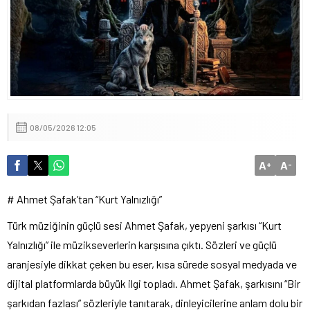
İp Cephesinden Görüntü Provokasyonu vekilin MHP Lideri
Devlet Bahçeli hazımsızlığı komisyonu gerdi!
08/05/2026 12:05
A
A
+
-
# Ahmet Şafak’tan “Kurt Yalnızlığı”
Türk müziğinin güçlü sesi Ahmet Şafak, yepyeni şarkısı “Kurt
Yalnızlığı” ile müzikseverlerin karşısına çıktı. Sözleri ve güçlü
aranjesiyle dikkat çeken bu eser, kısa sürede sosyal medyada ve
dijital platformlarda büyük ilgi topladı. Ahmet Şafak, şarkısını “Bir
şarkıdan fazlası” sözleriyle tanıtarak, dinleyicilerine anlam dolu bir