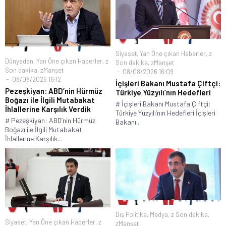
Siyaset
,
Yan Öne çıkan Haberler
,
z
Dünyadan
,
Yan Öne çıkan Haberler
,
z
Son dakika
,
zManşet
Son dakika
,
zManşet
08/08/2026 16:09
08/08/2026 16:12
İçişleri Bakanı Mustafa Çiftçi:
Pezeşkiyan: ABD’nin Hürmüz
Türkiye Yüzyılı’nın Hedefleri
Boğazı ile İlgili Mutabakat
# İçişleri Bakanı Mustafa Çiftçi:
İhlallerine Karşılık Verdik
Türkiye Yüzyılı’nın Hedefleri İçişleri
# Pezeşkiyan: ABD’nin Hürmüz
Bakanı...
Boğazı ile İlgili Mutabakat
İhlallerine Karşılık...
Dış Politika
,
Medya
,
z Son dakika
,
Siyaset
,
Yan Öne çıkan Haberler
,
z
zManşet