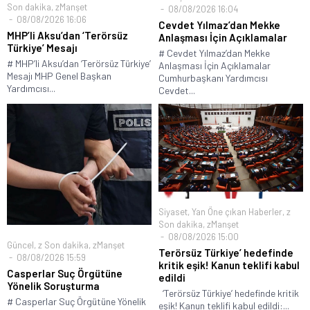
Son dakika
,
zManşet
08/08/2026 16:04
08/08/2026 16:06
Cevdet Yılmaz’dan Mekke
MHP’li Aksu’dan ‘Terörsüz
Anlaşması İçin Açıklamalar
Türkiye’ Mesajı
# Cevdet Yılmaz’dan Mekke
# MHP’li Aksu’dan ‘Terörsüz Türkiye’
Anlaşması İçin Açıklamalar
Mesajı MHP Genel Başkan
Cumhurbaşkanı Yardımcısı
Yardımcısı...
Cevdet...
Siyaset
,
Yan Öne çıkan Haberler
,
z
Son dakika
,
zManşet
08/08/2026 15:00
Güncel
,
z Son dakika
,
zManşet
Terörsüz Türkiye’ hedefinde
08/08/2026 15:59
kritik eşik! Kanun teklifi kabul
Casperlar Suç Örgütüne
edildi
Yönelik Soruşturma
‘Terörsüz Türkiye’ hedefinde kritik
# Casperlar Suç Örgütüne Yönelik
eşik! Kanun teklifi kabul edildi:...