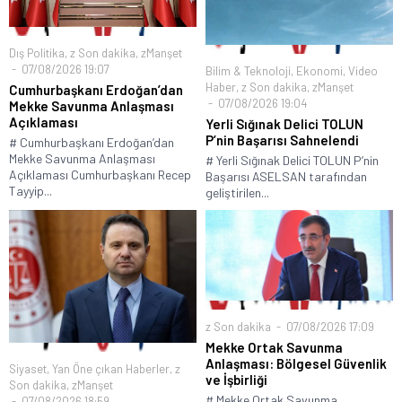
Dış Politika
,
z Son dakika
,
zManşet
07/08/2026 19:07
Bilim & Teknoloji
,
Ekonomi
,
Video
Haber
,
z Son dakika
,
zManşet
Cumhurbaşkanı Erdoğan’dan
07/08/2026 19:04
Mekke Savunma Anlaşması
Açıklaması
Yerli Sığınak Delici TOLUN
P’nin Başarısı Sahnelendi
# Cumhurbaşkanı Erdoğan’dan
Mekke Savunma Anlaşması
# Yerli Sığınak Delici TOLUN P’nin
Açıklaması Cumhurbaşkanı Recep
Başarısı ASELSAN tarafından
Tayyip...
geliştirilen...
z Son dakika
07/08/2026 17:09
Mekke Ortak Savunma
Anlaşması: Bölgesel Güvenlik
Siyaset
,
Yan Öne çıkan Haberler
,
z
ve İşbirliği
Son dakika
,
zManşet
# Mekke Ortak Savunma
07/08/2026 18:59