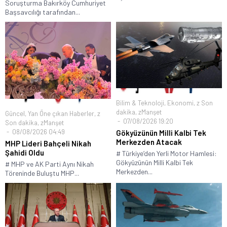
Soruşturma Bakırköy Cumhuriyet
Başsavcılığı tarafından...
Bilim & Teknoloji
,
Ekonomi
,
z Son
dakika
,
zManşet
Güncel
,
Yan Öne çıkan Haberler
,
z
07/08/2026 19:20
Son dakika
,
zManşet
08/08/2026 04:49
Gökyüzünün Milli Kalbi Tek
Merkezden Atacak
MHP Lideri Bahçeli Nikah
Şahidi Oldu
# Türkiye’den Yerli Motor Hamlesi:
Gökyüzünün Milli Kalbi Tek
# MHP ve AK Parti Aynı Nikah
Merkezden...
Töreninde Buluştu MHP...