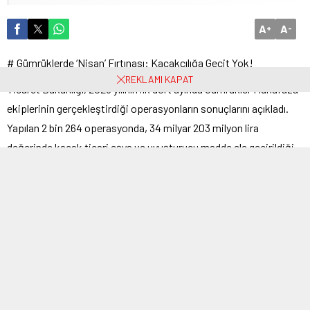
A
A
+
-
# Gümrüklerde ‘Nisan’ Fırtınası: Kaçakçılığa Geçit Yok!
REKLAMI KAPAT
Ticaret Bakanlığı, 2026 yılının ilk dört ayında Gümrükler Muhafaza
ekiplerinin gerçekleştirdiği operasyonların sonuçlarını açıkladı.
Yapılan 2 bin 264 operasyonda, 34 milyar 203 milyon lira
değerinde kaçak ticari eşya ve uyuşturucu madde ele geçirildiği
belirtildi.
Gelişmiş Teknoloji ve Analiz Teknikleri
Bakanlık, Gümrük Muhafaza Kaçakçılık ve İstihbarat birimlerinin