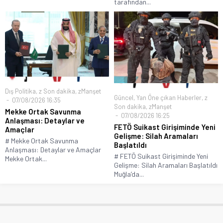
tarafından...
Dış Politika
,
z Son dakika
,
zManşet
Güncel
,
Yan Öne çıkan Haberler
,
z
07/08/2026 16:35
Son dakika
,
zManşet
Mekke Ortak Savunma
07/08/2026 16:25
Anlaşması: Detaylar ve
FETÖ Suikast Girişiminde Yeni
Amaçlar
Gelişme: Silah Aramaları
# Mekke Ortak Savunma
Başlatıldı
Anlaşması: Detaylar ve Amaçlar
# FETÖ Suikast Girişiminde Yeni
Mekke Ortak...
Gelişme: Silah Aramaları Başlatıldı
Muğla’da...