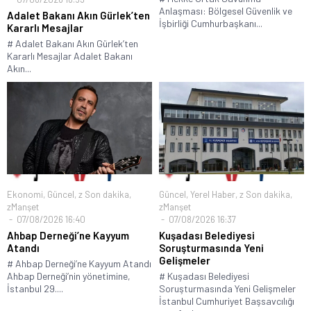
Anlaşması: Bölgesel Güvenlik ve
Adalet Bakanı Akın Gürlek’ten
İşbirliği Cumhurbaşkanı...
Kararlı Mesajlar
# Adalet Bakanı Akın Gürlek’ten
Kararlı Mesajlar Adalet Bakanı
Akın...
Ekonomi
,
Güncel
,
z Son dakika
,
Güncel
,
Yerel Haber
,
z Son dakika
,
zManşet
zManşet
07/08/2026 16:40
07/08/2026 16:37
Ahbap Derneği’ne Kayyum
Kuşadası Belediyesi
Atandı
Soruşturmasında Yeni
Gelişmeler
# Ahbap Derneği’ne Kayyum Atandı
Ahbap Derneği’nin yönetimine,
# Kuşadası Belediyesi
İstanbul 29....
Soruşturmasında Yeni Gelişmeler
İstanbul Cumhuriyet Başsavcılığı