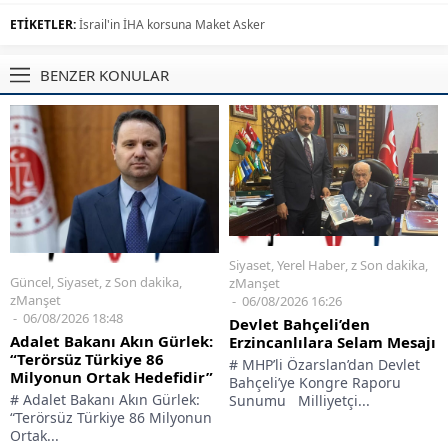
ETİKETLER:
İsrail'in İHA korsuna Maket Asker
BENZER KONULAR
Siyaset
,
Yerel Haber
,
z Son dakika
,
Güncel
,
Siyaset
,
z Son dakika
,
zManşet
zManşet
06/08/2026 16:26
06/08/2026 18:48
Devlet Bahçeli’den
Adalet Bakanı Akın Gürlek:
Erzincanlılara Selam Mesajı
“Terörsüz Türkiye 86
# MHP’li Özarslan’dan Devlet
Milyonun Ortak Hedefidir”
Bahçeli’ye Kongre Raporu
# Adalet Bakanı Akın Gürlek:
Sunumu Milliyetçi...
“Terörsüz Türkiye 86 Milyonun
Ortak...