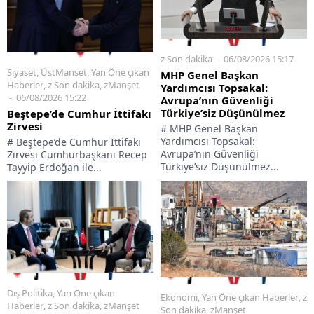
z Son dakika
06/08/2026 15:17
Siyaset
,
ÜstManset
,
Yan Öne çıkan
MHP Genel Başkan
Haberler
,
z Son dakika
,
zManşet
Yardımcısı Topsakal:
06/08/2026 15:22
Avrupa’nın Güvenliği
Türkiye’siz Düşünülmez
Beştepe’de Cumhur İttifakı
Zirvesi
# MHP Genel Başkan
Yardımcısı Topsakal:
# Beştepe’de Cumhur İttifakı
Avrupa’nın Güvenliği
Zirvesi Cumhurbaşkanı Recep
Türkiye’siz Düşünülmez...
Tayyip Erdoğan ile...
Dış Politika
,
Yan Öne çıkan
Ekonomi
,
Yan Öne çıkan Haberler
,
z
Haberler
,
z Son dakika
,
zManşet
Son dakika
,
zManşet