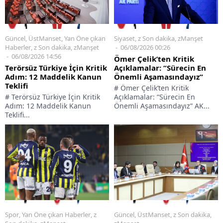
Siyaset
,
z Son dakika
,
zManşet
Güncel
,
ÜstManset
,
Yan Öne çıkan
06/08/2026 00:26
Haberler
,
z Son dakika
,
zManşet
06/08/2026 14:56
Ömer Çelik’ten Kritik
Açıklamalar: “Sürecin En
Terörsüz Türkiye İçin Kritik
Önemli Aşamasındayız”
Adım: 12 Maddelik Kanun
Teklifi
# Ömer Çelik’ten Kritik
Açıklamalar: “Sürecin En
# Terörsüz Türkiye İçin Kritik
Önemli Aşamasındayız” AK...
Adım: 12 Maddelik Kanun
Teklifi...
Spor
,
Yan Öne çıkan Haberler
,
z
Güncel
,
ÜstManset
,
z Son dakika
,