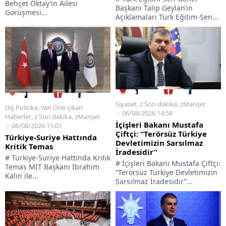
Behçet Oktay’ın Ailesi
Başkanı Talip Geylan’ın
Görüşmesi...
Açıklamaları Türk Eğitim-Sen...
Siyaset
,
z Son dakika
,
zManşet
Dış Politika
,
Yan Öne çıkan
06/08/2026 14:58
Haberler
,
z Son dakika
,
zManşet
İçişleri Bakanı Mustafa
06/08/2026 15:01
Çiftçi: “Terörsüz Türkiye
Türkiye-Suriye Hattında
Devletimizin Sarsılmaz
Kritik Temas
İradesidir”
# Türkiye-Suriye Hattında Kritik
# İçişleri Bakanı Mustafa Çiftçi:
Temas MİT Başkanı İbrahim
“Terörsüz Türkiye Devletimizin
Kalın ile...
Sarsılmaz İradesidir”...