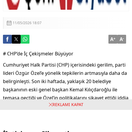
11/05/2026 18:07
A
+
A
-
# CHP’de İç Çekişmeler Büyüyor
Cumhuriyet Halk Partisi (CHP) içerisindeki gerilim, parti
lideri Özgür Özel’e yönelik tepkilerin artmasıyla daha da
belirginleşti. Son iki haftada, yaklaşık 20 belediye
başkanının eski genel başkan Kemal Kılıçdaroğlu ile
temasa geçtiği ve Özel’in politikalarını şikayet ettiği iddia
REKLAMI KAPAT
ediliyor.