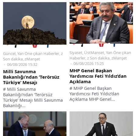
Siyaset
,
ÜstManset
,
Yan Öne çıkan
Güncel
,
Yan Öne çıkan Haberler
,
z
Haberler
,
z Son dakika
,
zManşet
Son dakika
,
zManşet
06/08/2026 15:25
06/08/2026 15:32
MHP Genel Başkan
Milli Savunma
Yardımcısı Feti Yıldız’dan
Bakanlığı’ndan ‘Terörsüz
Açıklama
Türkiye’ Mesajı
# MHP Genel Başkan
# Milli Savunma
Yardımcısı Feti Yıldız’dan
Bakanlığı’ndan ‘Terörsüz
Açıklama MHP Genel...
Türkiye’ Mesajı Milli Savunma
Bakanlığı...