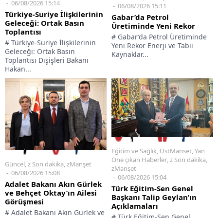
06/08/2026 15:14
06/08/2026 15:11
Türkiye-Suriye İlişkilerinin
Gabar’da Petrol
Geleceği: Ortak Basın
Üretiminde Yeni Rekor
Toplantısı
# Gabar’da Petrol Üretiminde
# Türkiye-Suriye İlişkilerinin
Yeni Rekor Enerji ve Tabii
Geleceği: Ortak Basın
Kaynaklar...
Toplantısı Dışişleri Bakanı
Hakan...
Eğitim ve Sağlık
,
ÜstManset
,
Yan
Öne çıkan Haberler
,
z Son dakika
,
Güncel
,
z Son dakika
,
zManşet
zManşet
06/08/2026 15:08
06/08/2026 15:04
Adalet Bakanı Akın Gürlek
Türk Eğitim-Sen Genel
ve Behçet Oktay’ın Ailesi
Başkanı Talip Geylan’ın
Görüşmesi
Açıklamaları
# Adalet Bakanı Akın Gürlek ve
# Türk Eğitim-Sen Genel