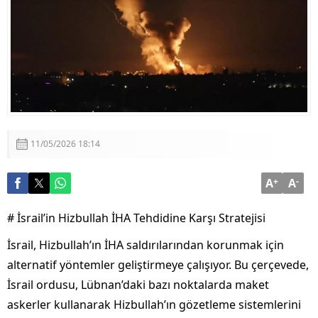
Görüşmesi
Adalet Bakanı Akın Gürlek: “Terörsüz Türkiye 86
Milyonun Ortak Hedefidir”
11/05/2026 18:14
A
+
A
-
# İsrail’in Hizbullah İHA Tehdidine Karşı Stratejisi
İsrail, Hizbullah’ın İHA saldırılarından korunmak için
alternatif yöntemler geliştirmeye çalışıyor. Bu çerçevede,
İsrail ordusu, Lübnan’daki bazı noktalarda maket
askerler kullanarak Hizbullah’ın gözetleme sistemlerini