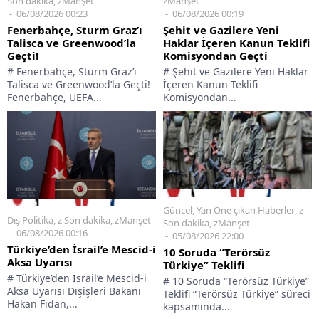
Son dakika
,
zManşet
zManşet
06/08/2026 00:23
06/08/2026 00:19
Fenerbahçe, Sturm Graz’ı
Şehit ve Gazilere Yeni
Talisca ve Greenwood’la
Haklar İçeren Kanun Teklifi
Geçti!
Komisyondan Geçti
# Fenerbahçe, Sturm Graz’ı
# Şehit ve Gazilere Yeni Haklar
Talisca ve Greenwood’la Geçti!
İçeren Kanun Teklifi
Fenerbahçe, UEFA...
Komisyondan...
Güncel
,
Yan Öne çıkan Haberler
,
z
Dış Politika
,
z Son dakika
,
zManşet
Son dakika
,
zManşet
06/08/2026 00:16
05/08/2026 22:00
Türkiye’den İsrail’e Mescid-i
10 Soruda “Terörsüz
Aksa Uyarısı
Türkiye” Teklifi
# Türkiye’den İsrail’e Mescid-i
# 10 Soruda “Terörsüz Türkiye”
Aksa Uyarısı Dışişleri Bakanı
Teklifi “Terörsüz Türkiye” süreci
Hakan Fidan,...
kapsamında...