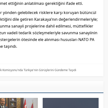
et ettiğinin anlatılması gerektiğini ifade etti.
er yönden gelebilecek risklere karşı koruyan bütüncül
ktiğini dile getiren Karakaya’nın değerlendirmeleriyle;
nma sanayii projelerine dahil edilmesi, müttefikler
 uzun vadeli tedarik sözleşmeleriyle savunma sanayiinin
östergelerin ötesinde ele alınması hususları NATO PA
 taşındı.
k Komisyonu'nda Türkiye'nin Görüşlerini Gündeme Taşıdı