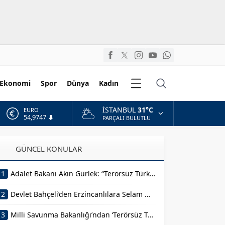
Diğer
Ekonomi
Spor
Dünya
Kadın
Kategoriler
İSTANBUL
31°C
ALTIN
6.499,25
PARÇALI BULUTLU
BİST
13.798,82
GÜNCEL KONULAR
DOLAR
47,5921
1
Adalet Bakanı Akın Gürlek: “Terörsüz Türkiye 86 Milyonun Ortak Hedefidir”
EURO
54,9747
2
Devlet Bahçeli’den Erzincanlılara Selam Mesajı
3
Milli Savunma Bakanlığı’ndan ‘Terörsüz Türkiye’ Mesajı