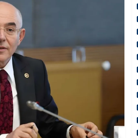
“Terörsüz Türkiye 86 Milyonun Ortak Hedefidir”