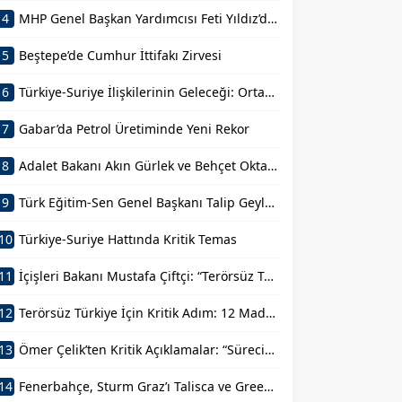
4
MHP Genel Başkan Yardımcısı Feti Yıldız’dan Açıklama
5
Beştepe’de Cumhur İttifakı Zirvesi
6
Türkiye-Suriye İlişkilerinin Geleceği: Ortak Basın Toplantısı
7
Gabar’da Petrol Üretiminde Yeni Rekor
8
Adalet Bakanı Akın Gürlek ve Behçet Oktay’ın Ailesi Görüşmesi
9
Türk Eğitim-Sen Genel Başkanı Talip Geylan’ın Açıklamaları
10
Türkiye-Suriye Hattında Kritik Temas
11
İçişleri Bakanı Mustafa Çiftçi: “Terörsüz Türkiye Devletimizin Sarsılmaz İradesidir”
12
Terörsüz Türkiye İçin Kritik Adım: 12 Maddelik Kanun Teklifi
13
Ömer Çelik’ten Kritik Açıklamalar: “Sürecin En Önemli Aşamasındayız”
14
Fenerbahçe, Sturm Graz’ı Talisca ve Greenwood’la Geçti!