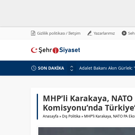
Gizlilik politikası / İletşim
Yazarlarımız
Sehr
SON DAKİKA
Devlet Bahçeli’den Erzincan
Milli Savunma Bakanlığı’nda
MHP Genel Başkan Yardımcıs
Beştepe’de Cumhur İttifakı 
MHP’li Karakaya, NATO
MHP Genel Başkan Yardımcıs
Komisyonu’nda Türkiye’
Türkiye-Suriye İlişkilerinin
Anasayfa
»
Dış Politika
»
MHP’li Karakaya, NATO PA Eko
Gabar’da Petrol Üretiminde
Adalet Bakanı Akın Gürlek v