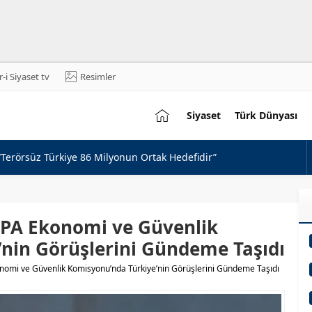
-i Siyaset tv
Resimler
Sehrisiyaset
Siyaset
Türk Dünyası
lılara Selam Mesajı
n ‘Terörsüz Türkiye’ Mesajı
ı Feti Yıldız’dan Açıklama
Zirvesi
 PA Ekonomi ve Güvenlik
ı Topsakal: Avrupa’nın Güvenliği Türkiye’siz Düşünülmez
nin Görüşlerini Gündeme Taşıdı
 Geleceği: Ortak Basın Toplantısı
nomi ve Güvenlik Komisyonu’nda Türkiye’nin Görüşlerini Gündeme Taşıdı
 Yeni Rekor
e Behçet Oktay’ın Ailesi Görüşmesi