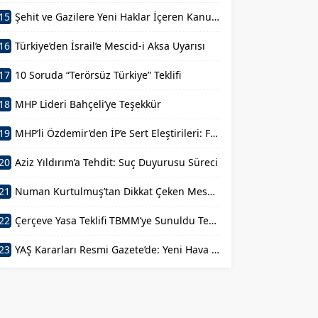
15
Şehit ve Gazilere Yeni Haklar İçeren Kanun Teklifi Komisyondan Geçti
16
Türkiye’den İsrail’e Mescid-i Aksa Uyarısı
17
10 Soruda “Terörsüz Türkiye” Teklifi
18
MHP Lideri Bahçeli’ye Teşekkür
19
MHP’li Özdemir’den İP’e Sert Eleştirileri: FETÖ’nün Siyasal Mühendisi
20
Aziz Yıldırım’a Tehdit: Suç Duyurusu Süreci
21
Numan Kurtulmuş’tan Dikkat Çeken Mesaj: Devlet Aklı ile Millet İrfanı Buluştu
22
Çerçeve Yasa Teklifi TBMM’ye Sunuldu Terörün Tarihe Gömülmesi
23
YAŞ Kararları Resmi Gazete’de: Yeni Hava Kuvvetleri Komutanı Belli Oldu