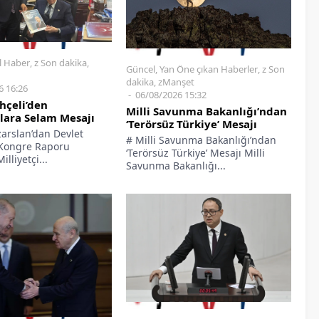
l Haber
,
z Son dakika
,
Güncel
,
Yan Öne çıkan Haberler
,
z Son
dakika
,
zManşet
6 16:26
06/08/2026 15:32
hçeli’den
Milli Savunma Bakanlığı’ndan
ılara Selam Mesajı
‘Terörsüz Türkiye’ Mesajı
zarslan’dan Devlet
# Milli Savunma Bakanlığı’ndan
 Kongre Raporu
‘Terörsüz Türkiye’ Mesajı Milli
liyetçi...
Savunma Bakanlığı...