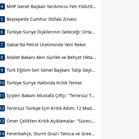
4
MHP Genel Başkan Yardımcısı Feti Yıldız’dan Açıklama
5
Beştepe’de Cumhur İttifakı Zirvesi
6
Türkiye-Suriye İlişkilerinin Geleceği: Ortak Basın Toplantısı
7
Gabar’da Petrol Üretiminde Yeni Rekor
8
Adalet Bakanı Akın Gürlek ve Behçet Oktay’ın Ailesi Görüşmesi
9
Türk Eğitim-Sen Genel Başkanı Talip Geylan’ın Açıklamaları
10
Türkiye-Suriye Hattında Kritik Temas
11
İçişleri Bakanı Mustafa Çiftçi: “Terörsüz Türkiye Devletimizin Sarsılmaz İradesidir”
12
Terörsüz Türkiye İçin Kritik Adım: 12 Maddelik Kanun Teklifi
13
Ömer Çelik’ten Kritik Açıklamalar: “Sürecin En Önemli Aşamasındayız”
14
Fenerbahçe, Sturm Graz’ı Talisca ve Greenwood’la Geçti!