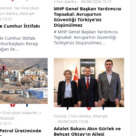
z Son dakika
06/08/2026 15:17
Manset
,
Yan Öne çıkan
MHP Genel Başkan Yardımcısı
Son dakika
,
zManşet
Topsakal: Avrupa’nın
6 15:22
Güvenliği Türkiye’siz
Düşünülmez
e Cumhur İttifakı
# MHP Genel Başkan Yardımcısı
Topsakal: Avrupa’nın Güvenliği
de Cumhur İttifakı
Türkiye’siz Düşünülmez...
mhurbaşkanı Recep
ğan ile...
n Öne çıkan Haberler
,
z
Güncel
,
z Son dakika
,
zManşet
zManşet
06/08/2026 15:08
6 15:11
Adalet Bakanı Akın Gürlek ve
Petrol Üretiminde
Behçet Oktay’ın Ailesi