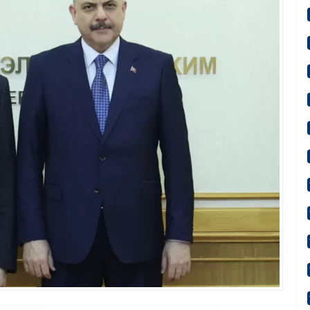
“Terörsüz Türkiye 86 Milyonun Ortak Hedefidir”