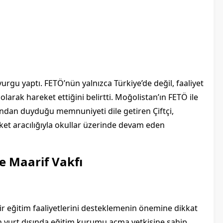
rgu yaptı. FETÖ’nün yalnızca Türkiye’de değil, faaliyet
olarak hareket ettiğini belirtti. Moğolistan’ın FETÖ ile
ndan duyduğu memnuniyeti dile getiren Çiftçi,
et aracılığıyla okullar üzerinde devam eden
ye Maarif Vakfı
enilir eğitim faaliyetlerini desteklemenin önemine dikkat
ın yurt dışında eğitim kurumu açma yetkisine sahip