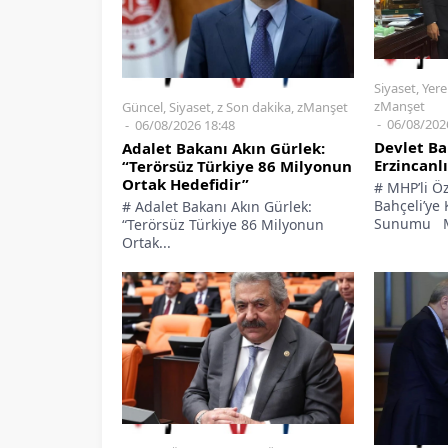
Siyaset
,
Yere
zManşet
Güncel
,
Siyaset
,
z Son dakika
,
zManşet
06/08/202
06/08/2026 18:48
Devlet Ba
Adalet Bakanı Akın Gürlek:
Erzincanl
“Terörsüz Türkiye 86 Milyonun
Ortak Hedefidir”
# MHP’li Ö
Bahçeli’ye
# Adalet Bakanı Akın Gürlek:
Sunumu Mil
“Terörsüz Türkiye 86 Milyonun
Ortak...