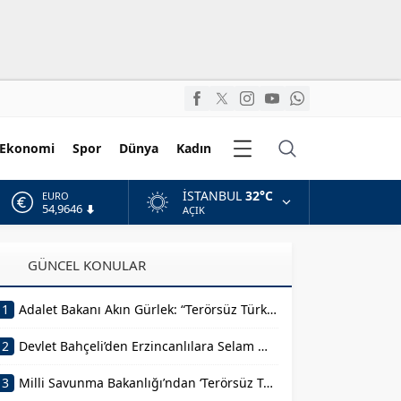
Diğer
Ekonomi
Spor
Dünya
Kadın
Kategoriler
İSTANBUL
32°C
ALTIN
6.488,95
AÇIK
BİST
13.798,82
GÜNCEL KONULAR
DOLAR
47,5939
1
Adalet Bakanı Akın Gürlek: “Terörsüz Türkiye 86 Milyonun Ortak Hedefidir”
EURO
54,9646
2
Devlet Bahçeli’den Erzincanlılara Selam Mesajı
3
Milli Savunma Bakanlığı’ndan ‘Terörsüz Türkiye’ Mesajı