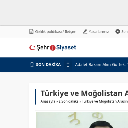
Gizlilik politikası / İletşim
Yazarlarımız
Sehr
SON DAKİKA
Devlet Bahçeli’den Erzincan
Milli Savunma Bakanlığı’nda
MHP Genel Başkan Yardımcıs
Beştepe’de Cumhur İttifakı 
Türkiye ve Moğolistan
MHP Genel Başkan Yardımcıs
Anasayfa
»
z Son dakika
»
Türkiye ve Moğolistan Arası
Türkiye-Suriye İlişkilerinin
Gabar’da Petrol Üretiminde
Adalet Bakanı Akın Gürlek v