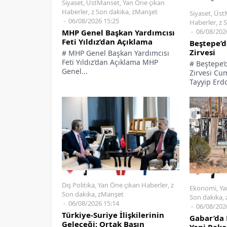
Siyaset
,
ÜstManset
,
Yan Öne çıkan
Haberler
,
z Son dakika
,
zManşet
Siyaset
,
Üst
06/08/2026 15:25
Haberler
,
z 
06/08/202
MHP Genel Başkan Yardımcısı
Feti Yıldız’dan Açıklama
Beştepe’d
Zirvesi
# MHP Genel Başkan Yardımcısı
Feti Yıldız’dan Açıklama MHP
# Beştepe’
Genel...
Zirvesi Cu
Tayyip Erdo
Dış Politika
,
Yan Öne çıkan Haberler
,
z
Ekonomi
,
Ya
Son dakika
,
zManşet
Son dakika
,
06/08/2026 15:14
06/08/202
Türkiye-Suriye İlişkilerinin
Gabar’da 
Geleceği: Ortak Basın