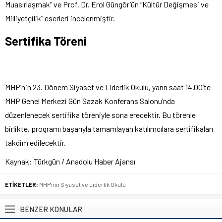
Muasırlaşmak” ve Prof. Dr. Erol Güngör’ün “Kültür Değişmesi ve
Milliyetçilik” eserleri incelenmiştir.
Sertifika Töreni
MHP’nin 23. Dönem Siyaset ve Liderlik Okulu, yarın saat 14.00’te
MHP Genel Merkezi Gün Sazak Konferans Salonu’nda
düzenlenecek sertifika töreniyle sona erecektir. Bu törenle
birlikte, programı başarıyla tamamlayan katılımcılara sertifikaları
takdim edilecektir.
Kaynak: Türkgün / Anadolu Haber Ajansı
ETİKETLER:
MHP'nin Siyaset ve Liderlik Okulu
BENZER KONULAR