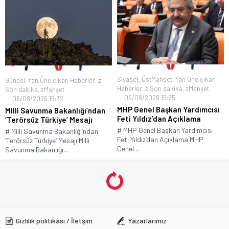
Siyaset
,
ÜstManset
,
Yan Öne çıkan
Güncel
,
Yan Öne çıkan Haberler
,
z
Haberler
,
z Son dakika
,
zManşet
Son dakika
,
zManşet
06/08/2026 15:25
06/08/2026 15:32
MHP Genel Başkan Yardımcısı
Milli Savunma Bakanlığı’ndan
Feti Yıldız’dan Açıklama
‘Terörsüz Türkiye’ Mesajı
# MHP Genel Başkan Yardımcısı
# Milli Savunma Bakanlığı’ndan
Feti Yıldız’dan Açıklama MHP
‘Terörsüz Türkiye’ Mesajı Milli
Genel...
Savunma Bakanlığı...
Gizlilik politikası / İletşim
Yazarlarımız