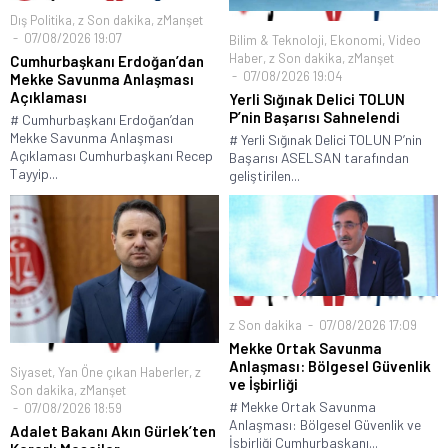
Dış Politika
,
z Son dakika
,
zManşet
07/08/2026 19:07
Bilim & Teknoloji
,
Ekonomi
,
Video
Haber
,
z Son dakika
,
zManşet
Cumhurbaşkanı Erdoğan’dan
07/08/2026 19:04
Mekke Savunma Anlaşması
Açıklaması
Yerli Sığınak Delici TOLUN
P’nin Başarısı Sahnelendi
# Cumhurbaşkanı Erdoğan’dan
Mekke Savunma Anlaşması
# Yerli Sığınak Delici TOLUN P’nin
Açıklaması Cumhurbaşkanı Recep
Başarısı ASELSAN tarafından
Tayyip...
geliştirilen...
z Son dakika
07/08/2026 17:09
Mekke Ortak Savunma
Anlaşması: Bölgesel Güvenlik
Siyaset
,
Yan Öne çıkan Haberler
,
z
ve İşbirliği
Son dakika
,
zManşet
# Mekke Ortak Savunma
07/08/2026 18:59
Anlaşması: Bölgesel Güvenlik ve
Adalet Bakanı Akın Gürlek’ten
İşbirliği Cumhurbaşkanı...