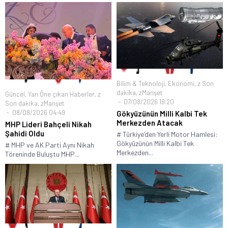
Bilim & Teknoloji
,
Ekonomi
,
z Son
dakika
,
zManşet
Güncel
,
Yan Öne çıkan Haberler
,
z
07/08/2026 19:20
Son dakika
,
zManşet
08/08/2026 04:49
Gökyüzünün Milli Kalbi Tek
Merkezden Atacak
MHP Lideri Bahçeli Nikah
Şahidi Oldu
# Türkiye’den Yerli Motor Hamlesi:
Gökyüzünün Milli Kalbi Tek
# MHP ve AK Parti Aynı Nikah
Merkezden...
Töreninde Buluştu MHP...