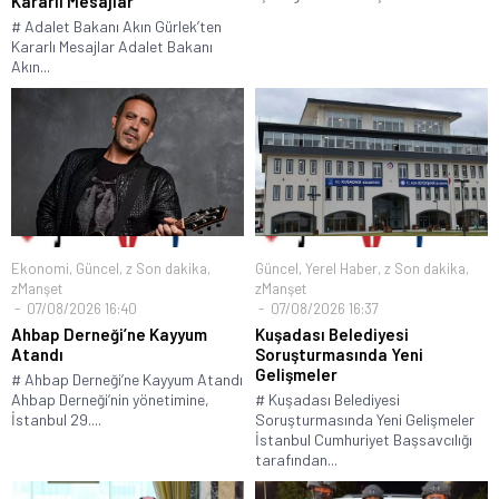
Kararlı Mesajlar
# Adalet Bakanı Akın Gürlek’ten
Kararlı Mesajlar Adalet Bakanı
Akın...
Ekonomi
,
Güncel
,
z Son dakika
,
Güncel
,
Yerel Haber
,
z Son dakika
,
zManşet
zManşet
07/08/2026 16:40
07/08/2026 16:37
Ahbap Derneği’ne Kayyum
Kuşadası Belediyesi
Atandı
Soruşturmasında Yeni
Gelişmeler
# Ahbap Derneği’ne Kayyum Atandı
Ahbap Derneği’nin yönetimine,
# Kuşadası Belediyesi
İstanbul 29....
Soruşturmasında Yeni Gelişmeler
İstanbul Cumhuriyet Başsavcılığı
tarafından...