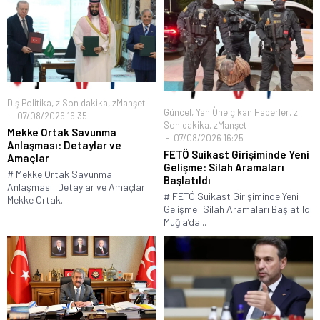
Dış Politika
,
z Son dakika
,
zManşet
Güncel
,
Yan Öne çıkan Haberler
,
z
07/08/2026 16:35
Son dakika
,
zManşet
Mekke Ortak Savunma
07/08/2026 16:25
Anlaşması: Detaylar ve
FETÖ Suikast Girişiminde Yeni
Amaçlar
Gelişme: Silah Aramaları
# Mekke Ortak Savunma
Başlatıldı
Anlaşması: Detaylar ve Amaçlar
# FETÖ Suikast Girişiminde Yeni
Mekke Ortak...
Gelişme: Silah Aramaları Başlatıldı
Muğla’da...