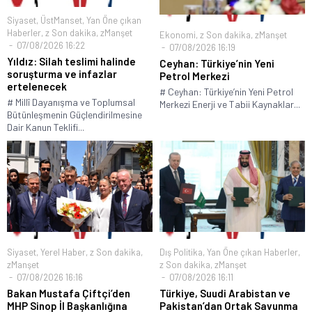
Siyaset
,
ÜstManset
,
Yan Öne çıkan
Haberler
,
z Son dakika
,
zManşet
Ekonomi
,
z Son dakika
,
zManşet
07/08/2026 16:22
07/08/2026 16:19
Yıldız: Silah teslimi halinde
Ceyhan: Türkiye’nin Yeni
soruşturma ve infazlar
Petrol Merkezi
ertelenecek
# Ceyhan: Türkiye’nin Yeni Petrol
# Millî Dayanışma ve Toplumsal
Merkezi Enerji ve Tabii Kaynaklar...
Bütünleşmenin Güçlendirilmesine
Dair Kanun Teklifi...
Siyaset
,
Yerel Haber
,
z Son dakika
,
Dış Politika
,
Yan Öne çıkan Haberler
,
zManşet
z Son dakika
,
zManşet
07/08/2026 16:16
07/08/2026 16:11
Bakan Mustafa Çiftçi’den
Türkiye, Suudi Arabistan ve
MHP Sinop İl Başkanlığına
Pakistan’dan Ortak Savunma