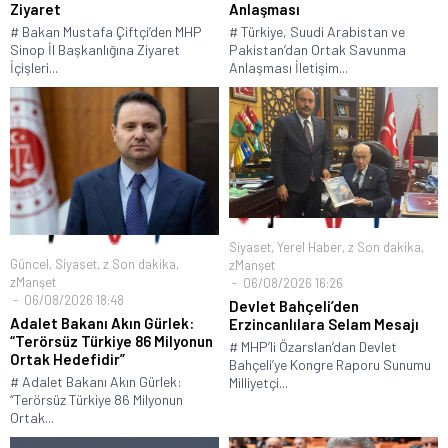
Ziyaret
Anlaşması
# Bakan Mustafa Çiftçi’den MHP
# Türkiye, Suudi Arabistan ve
Sinop İl Başkanlığına Ziyaret
Pakistan’dan Ortak Savunma
İçişleri...
Anlaşması İletişim...
Siyaset
,
Yerel Haber
,
z Son dakika
,
Güncel
,
Siyaset
,
z Son dakika
,
zManşet
zManşet
06/08/2026 16:26
06/08/2026 18:48
Devlet Bahçeli’den
Adalet Bakanı Akın Gürlek:
Erzincanlılara Selam Mesajı
“Terörsüz Türkiye 86 Milyonun
# MHP’li Özarslan’dan Devlet
Ortak Hedefidir”
Bahçeli’ye Kongre Raporu Sunumu
# Adalet Bakanı Akın Gürlek:
Milliyetçi...
“Terörsüz Türkiye 86 Milyonun
Ortak...