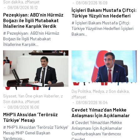
Son dakika
,
zManşet
08/08/2026 16:09
08/08/2026 16:12
İçişleri Bakanı Mustafa Çiftçi:
Pezeşkiyan: ABD’nin Hürmüz
Türkiye Yüzyılı’nın Hedefleri
Boğazı ile İlgili Mutabakat
# İçişleri Bakanı Mustafa Çiftçi:
İhlallerine Karşılık Verdik
Türkiye Yüzyılı’nın Hedefleri İçişleri
# Pezeşkiyan: ABD’nin Hürmüz
Bakanı...
Boğazı ile İlgili Mutabakat
İhlallerine Karşılık...
Dış Politika
,
Medya
,
z Son dakika
,
Siyaset
,
Yan Öne çıkan Haberler
,
z
zManşet
Son dakika
,
zManşet
08/08/2026 16:04
08/08/2026 16:06
Cevdet Yılmaz’dan Mekke
MHP’li Aksu’dan ‘Terörsüz
Anlaşması İçin Açıklamalar
Türkiye’ Mesajı
# Cevdet Yılmaz’dan Mekke
# MHP’li Aksu’dan ‘Terörsüz Türkiye’
Anlaşması İçin Açıklamalar
Mesajı MHP Genel Başkan
Cumhurbaşkanı Yardımcısı
Yardımcısı...
Cevdet...