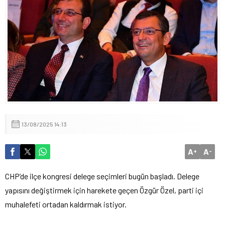
İp Cephesinden Görüntü Provokasyonu vekilin MHP Lideri
Devlet Bahçeli hazımsızlığı komisyonu gerdi!
13/08/2025 14:13
A
A
+
-
CHP’de il
çe kongresi delege seçimleri bugün ba
şladı. Delege
yapısını değiştirmek i
çin harekete geçen Özgür Özel, parti içi
muhalefeti ortadan kald
ırmak istiyor.