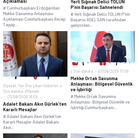
Açıklaması
Yerli Sığınak Delici TOLUN
P’nin Başarısı Sahnelendi
# Cumhurbaşkanı Erdoğan’dan
Mekke Savunma Anlaşması
# Yerli Sığınak Delici TOLUN P’nin
Açıklaması Cumhurbaşkanı Recep
Başarısı ASELSAN tarafından
Tayyip...
geliştirilen...
z Son dakika
07/08/2026 17:09
Mekke Ortak Savunma
Anlaşması: Bölgesel Güvenlik
Siyaset
,
Yan Öne çıkan Haberler
,
z
ve İşbirliği
Son dakika
,
zManşet
# Mekke Ortak Savunma
07/08/2026 18:59
Anlaşması: Bölgesel Güvenlik ve
Adalet Bakanı Akın Gürlek’ten
İşbirliği Cumhurbaşkanı...
Kararlı Mesajlar
# Adalet Bakanı Akın Gürlek’ten
Kararlı Mesajlar Adalet Bakanı
Akın...