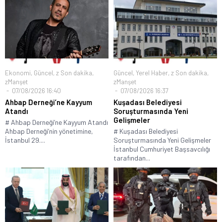
Ekonomi
,
Güncel
,
z Son dakika
,
Güncel
,
Yerel Haber
,
z Son dakika
,
zManşet
zManşet
07/08/2026 16:40
07/08/2026 16:37
Ahbap Derneği’ne Kayyum
Kuşadası Belediyesi
Atandı
Soruşturmasında Yeni
Gelişmeler
# Ahbap Derneği’ne Kayyum Atandı
Ahbap Derneği’nin yönetimine,
# Kuşadası Belediyesi
İstanbul 29....
Soruşturmasında Yeni Gelişmeler
İstanbul Cumhuriyet Başsavcılığı
tarafından...