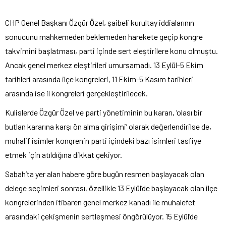
CHP Genel Başkanı
Özgür Özel,
şaibeli kurultay iddialarının
sonucunu mahkemeden beklemeden harekete ge
çip kongre
takvimini ba
şlatması, parti i
çinde sert ele
ştirilere konu olmuştu.
Ancak genel merkez eleştirileri umursamadı. 13 Eyl
ül-5 Ekim
tarihleri aras
ında il
çe kongreleri, 11 Ekim-5 Kas
ım tarihleri
arasında ise il kongreleri ger
çekle
ştirilecek.
Kulislerde
Özgür Özel ve parti yönetiminin bu karar
ı, ‘olası bir
butlan kararına karşı
ön alma giri
şimi’ olarak değerlendirilse de,
muhalif isimler kongrenin parti i
çindeki baz
ı isimleri tasfiye
etmek i
çin at
ıldığına dikkat
çekiyor.
Sabah’ta yer alan habere göre bugün resmen ba
şlayacak olan
delege se
çimleri sonras
ı,
özellikle 13 Eylül’de ba
şlayacak olan il
çe
kongrelerinden itibaren genel merkez kanad
ı ile muhalefet
arasındaki
çeki
şmenin sertleşmesi
öngörülüyor. 15 Eylül’de