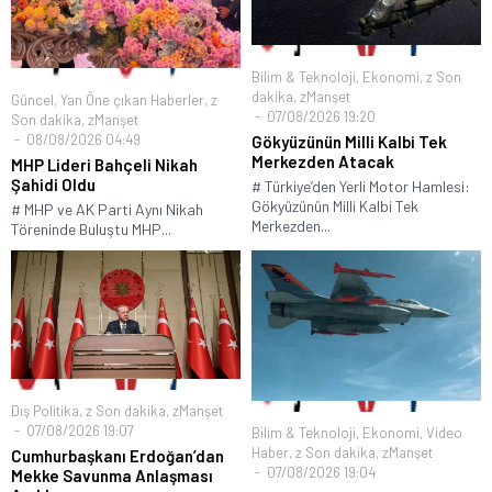
Bilim & Teknoloji
,
Ekonomi
,
z Son
dakika
,
zManşet
Güncel
,
Yan Öne çıkan Haberler
,
z
07/08/2026 19:20
Son dakika
,
zManşet
08/08/2026 04:49
Gökyüzünün Milli Kalbi Tek
Merkezden Atacak
MHP Lideri Bahçeli Nikah
Şahidi Oldu
# Türkiye’den Yerli Motor Hamlesi:
Gökyüzünün Milli Kalbi Tek
# MHP ve AK Parti Aynı Nikah
Merkezden...
Töreninde Buluştu MHP...
Dış Politika
,
z Son dakika
,
zManşet
07/08/2026 19:07
Bilim & Teknoloji
,
Ekonomi
,
Video
Haber
,
z Son dakika
,
zManşet
Cumhurbaşkanı Erdoğan’dan
07/08/2026 19:04
Mekke Savunma Anlaşması