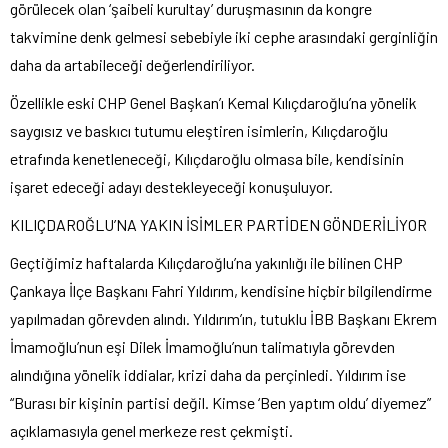
görülecek olan ‘
şaibeli kurultay’ duruşmasının da kongre
takvimine denk gelmesi sebebiyle iki cephe arasındaki gerginliğin
daha da artabileceği değerlendiriliyor.
Özellikle eski CHP Genel Ba
şkan’ı Kemal Kılı
çdaro
ğlu’na y
önelik
sayg
ısız ve baskıcı tutumu eleştiren isimlerin, Kılı
çdaro
ğlu
etrafında kenetleneceği, Kılı
çdaro
ğlu olmasa bile, kendisinin
işaret edeceği adayı destekleyeceği konuşuluyor.
KILI
ÇDARO
ĞLU’NA YAKIN İSİMLER PARTİDEN G
ÖNDER
İLİYOR
Ge
çti
ğimiz haftalarda Kılı
çdaro
ğlu’na yakınlığı ile bilinen CHP
Çankaya
İl
çe Ba
şkanı Fahri Yıldırım, kendisine hi
çbir bilgilendirme
yap
ılmadan g
örevden al
ındı. Yıldırım’ın, tutuklu İBB Başkanı Ekrem
İmamoğlu’nun eşi Dilek İmamoğlu’nun talimatıyla g
örevden
al
ındığına y
önelik iddialar, krizi daha da perçinledi. Y
ıldırım ise
“Burası bir kişinin partisi değil. Kimse ‘Ben yaptım oldu’ diyemez”
a
ç
ıklamasıyla genel merkeze rest
çekmi
şti.