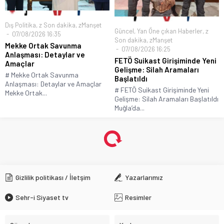
Dış Politika
,
z Son dakika
,
zManşet
Güncel
,
Yan Öne çıkan Haberler
,
z
07/08/2026 16:35
Son dakika
,
zManşet
Mekke Ortak Savunma
07/08/2026 16:25
Anlaşması: Detaylar ve
FETÖ Suikast Girişiminde Yeni
Amaçlar
Gelişme: Silah Aramaları
# Mekke Ortak Savunma
Başlatıldı
Anlaşması: Detaylar ve Amaçlar
# FETÖ Suikast Girişiminde Yeni
Mekke Ortak...
Gelişme: Silah Aramaları Başlatıldı
Muğla’da...
Gizlilik politikası / İletşim
Yazarlarımız
Sehr-i Siyaset tv
Resimler