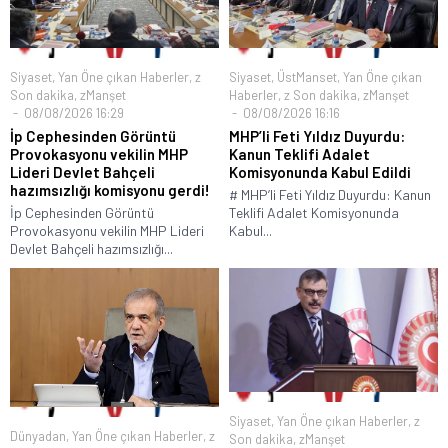
Siyaset
,
Yan Öne çıkan Haberler
,
z
Siyaset
,
ÜstManset
,
Yan Öne çıkan
Son dakika
,
zManşet
Haberler
,
z Son dakika
,
zManşet
08/08/2026 16:29
08/08/2026 16:16
İp Cephesinden Görüntü
MHP’li Feti Yıldız Duyurdu:
Provokasyonu vekilin MHP
Kanun Teklifi Adalet
Lideri Devlet Bahçeli
Komisyonunda Kabul Edildi
hazımsızlığı komisyonu gerdi!
# MHP’li Feti Yıldız Duyurdu: Kanun
İp Cephesinden Görüntü
Teklifi Adalet Komisyonunda
Provokasyonu vekilin MHP Lideri
Kabul...
Devlet Bahçeli hazımsızlığı...
Siyaset
,
Yan Öne çıkan Haberler
,
z
Dünyadan
,
Yan Öne çıkan Haberler
,
z
Son dakika
,
zManşet