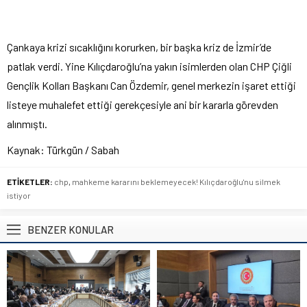
Çankaya krizi s
ıcaklığını korurken, bir başka kriz de İzmir’de
patlak verdi. Yine Kılı
çdaro
ğlu’na yakın isimlerden olan CHP
Çi
ğli
Gen
çlik Kollar
ı Başkanı Can
Özdemir, genel merkezin i
şaret ettiği
listeye muhalefet ettiği gerek
çesiyle ani bir kararla görevden
al
ınmıştı.
Kaynak:
Türkgün
/ Sabah
ETİKETLER:
chp
,
mahkeme kararını beklemeyecek! Kılıçdaroğlu'nu silmek
istiyor
BENZER KONULAR