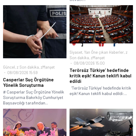
Siyaset
,
Yan Öne çıkan Haberler
,
z
Son dakika
,
zManşet
08/08/2026 15:00
Güncel
,
z Son dakika
,
zManşet
Terörsüz Türkiye’ hedefinde
08/08/2026 15:59
kritik eşik! Kanun teklifi kabul
Casperlar Suç Örgütüne
edildi
Yönelik Soruşturma
‘Terörsüz Türkiye’ hedefinde kritik
# Casperlar Suç Örgütüne Yönelik
eşik! Kanun teklifi kabul edildi:...
Soruşturma Bakırköy Cumhuriyet
Başsavcılığı tarafından...