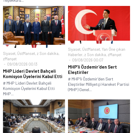
Teşekkürü...
Siyaset
,
ÜstManset
,
Yan Öne çıkan
Siyaset
,
ÜstManset
,
z Son dakika
,
Haberler
,
z Son dakika
,
zManşet
zManşet
09/08/2026 00:07
09/08/2026 00:13
MHP’li Özdemir’den Sert
MHP Lideri Devlet Bahçeli
Eleştiriler
Komisyon Üyelerini Kabul Etti
# MHP’li Özdemir’den Sert
# MHP Lideri Devlet Bahçeli
Eleştiriler Milliyetçi Hareket Partisi
Komisyon Üyelerini Kabul Etti
(MHP) Genel...
MHP...