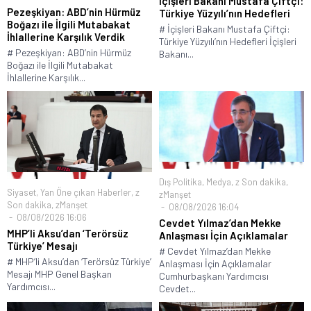
İçişleri Bakanı Mustafa Çiftçi:
Pezeşkiyan: ABD’nin Hürmüz
Türkiye Yüzyılı’nın Hedefleri
Boğazı ile İlgili Mutabakat
# İçişleri Bakanı Mustafa Çiftçi:
İhlallerine Karşılık Verdik
Türkiye Yüzyılı’nın Hedefleri İçişleri
# Pezeşkiyan: ABD’nin Hürmüz
Bakanı...
Boğazı ile İlgili Mutabakat
İhlallerine Karşılık...
Dış Politika
,
Medya
,
z Son dakika
,
Siyaset
,
Yan Öne çıkan Haberler
,
z
zManşet
Son dakika
,
zManşet
08/08/2026 16:04
08/08/2026 16:06
Cevdet Yılmaz’dan Mekke
MHP’li Aksu’dan ‘Terörsüz
Anlaşması İçin Açıklamalar
Türkiye’ Mesajı
# Cevdet Yılmaz’dan Mekke
# MHP’li Aksu’dan ‘Terörsüz Türkiye’
Anlaşması İçin Açıklamalar
Mesajı MHP Genel Başkan
Cumhurbaşkanı Yardımcısı
Yardımcısı...
Cevdet...