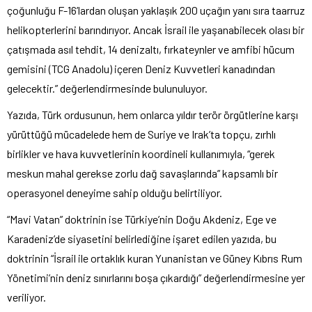
çoğunluğu F-16’lardan oluşan yaklaşık 200 uçağın yanı sıra taarruz
helikopterlerini barındırıyor. Ancak İsrail ile yaşanabilecek olası bir
çatışmada asıl tehdit, 14 denizaltı, fırkateynler ve amfibi hücum
gemisini (TCG Anadolu) içeren Deniz Kuvvetleri kanadından
gelecektir.” değerlendirmesinde bulunuluyor.
Yazıda, Türk ordusunun, hem onlarca yıldır terör örgütlerine karşı
yürüttüğü mücadelede hem de Suriye ve Irak’ta topçu, zırhlı
birlikler ve hava kuvvetlerinin koordineli kullanımıyla, “gerek
meskun mahal gerekse zorlu dağ savaşlarında” kapsamlı bir
operasyonel deneyime sahip olduğu belirtiliyor.
“Mavi Vatan” doktrinin ise Türkiye’nin Doğu Akdeniz, Ege ve
Karadeniz’de siyasetini belirlediğine işaret edilen yazıda, bu
doktrinin “İsrail ile ortaklık kuran Yunanistan ve Güney Kıbrıs Rum
Yönetimi’nin deniz sınırlarını boşa çıkardığı” değerlendirmesine yer
veriliyor.