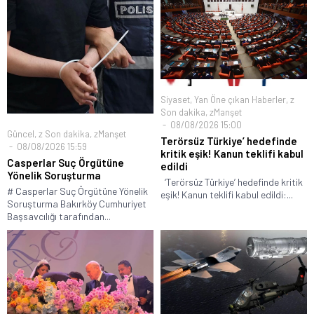
Siyaset
,
Yan Öne çıkan Haberler
,
z
Son dakika
,
zManşet
08/08/2026 15:00
Güncel
,
z Son dakika
,
zManşet
Terörsüz Türkiye’ hedefinde
08/08/2026 15:59
kritik eşik! Kanun teklifi kabul
Casperlar Suç Örgütüne
edildi
Yönelik Soruşturma
‘Terörsüz Türkiye’ hedefinde kritik
# Casperlar Suç Örgütüne Yönelik
eşik! Kanun teklifi kabul edildi:...
Soruşturma Bakırköy Cumhuriyet
Başsavcılığı tarafından...