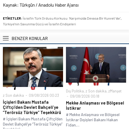
Kaynak: Türkgün / Anadolu Haber Ajansı
ETİKETLER:
İsrail'in Türk Ordusu Korkusu: 'Karşımızda Devasa Bir Kuvvet Var'
,
Türkiye'nin Savunma Gücü ve İsrail'in Endişeleri
BENZER KONULAR
Dış Politika
,
z Son dakika
,
zManşet
z Son dakika
09/08/2026 00:23
09/08/2026 00:18
İçişleri Bakanı Mustafa
Mekke Anlaşması ve Bölgesel
Çiftçi’den Devlet Bahçeli’ye
İstikrar
“Terörsüz Türkiye” Teşekkürü
# Mekke Anlaşması ve Bölgesel
# İçişleri Bakanı Mustafa Çiftçi’den
İstikrar Dışişleri Bakanı Hakan
Devlet Bahçeli’ye “Terörsüz Türkiye”
Fidan,...