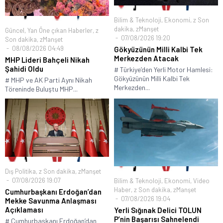
Bilim & Teknoloji
,
Ekonomi
,
z Son
dakika
,
zManşet
Güncel
,
Yan Öne çıkan Haberler
,
z
07/08/2026 19:20
Son dakika
,
zManşet
08/08/2026 04:49
Gökyüzünün Milli Kalbi Tek
Merkezden Atacak
MHP Lideri Bahçeli Nikah
Şahidi Oldu
# Türkiye’den Yerli Motor Hamlesi:
Gökyüzünün Milli Kalbi Tek
# MHP ve AK Parti Aynı Nikah
Merkezden...
Töreninde Buluştu MHP...
Dış Politika
,
z Son dakika
,
zManşet
07/08/2026 19:07
Bilim & Teknoloji
,
Ekonomi
,
Video
Haber
,
z Son dakika
,
zManşet
Cumhurbaşkanı Erdoğan’dan
07/08/2026 19:04
Mekke Savunma Anlaşması
Açıklaması
Yerli Sığınak Delici TOLUN
P’nin Başarısı Sahnelendi
# Cumhurbaşkanı Erdoğan’dan