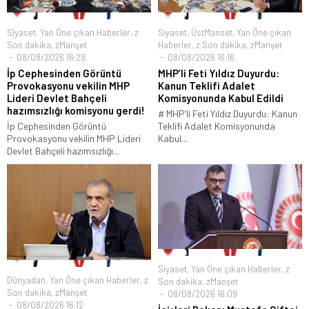
Siyaset
,
Yan Öne çıkan Haberler
,
z
Siyaset
,
ÜstManset
,
Yan Öne çıkan
Son dakika
,
zManşet
Haberler
,
z Son dakika
,
zManşet
08/08/2026 16:29
08/08/2026 16:16
İp Cephesinden Görüntü
MHP’li Feti Yıldız Duyurdu:
Provokasyonu vekilin MHP
Kanun Teklifi Adalet
Lideri Devlet Bahçeli
Komisyonunda Kabul Edildi
hazımsızlığı komisyonu gerdi!
# MHP’li Feti Yıldız Duyurdu: Kanun
İp Cephesinden Görüntü
Teklifi Adalet Komisyonunda
Provokasyonu vekilin MHP Lideri
Kabul...
Devlet Bahçeli hazımsızlığı...
Siyaset
,
Yan Öne çıkan Haberler
,
z
Dünyadan
,
Yan Öne çıkan Haberler
,
z
Son dakika
,
zManşet
Son dakika
,
zManşet
08/08/2026 16:09
08/08/2026 16:12