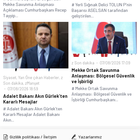
Mekke Savunma Anlaşması
# Yerli Sığınak Delici TOLUN P’nin
Açıklaması Cumhurbaşkanı Recep
Başarısı ASELSAN tarafından
Tayyip...
geliştirilen...
z Son dakika
07/08/2026 17:09
Mekke Ortak Savunma
Anlaşması: Bölgesel Güvenlik
Siyaset
,
Yan Öne çıkan Haberler
,
z
ve İşbirliği
Son dakika
,
zManşet
# Mekke Ortak Savunma
07/08/2026 18:59
Anlaşması: Bölgesel Güvenlik ve
Adalet Bakanı Akın Gürlek’ten
İşbirliği Cumhurbaşkanı...
Kararlı Mesajlar
# Adalet Bakanı Akın Gürlek’ten
Kararlı Mesajlar Adalet Bakanı
Akın...
Gizlilik politikası / İletşim
Yazarlarımız