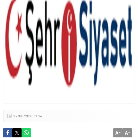
İçişleri Bakanı Mustafa Çiftçi’den Devlet Bahçeli’ye “Terörsüz
Türkiye” Teşekkürü
22/06/2026 17:24
A
A
+
-