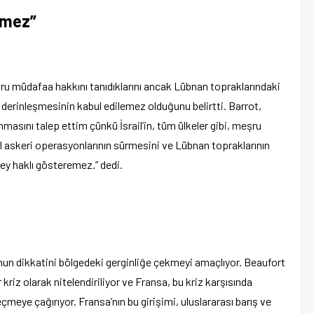
emez”
şru müdafaa hakkını tanıdıklarını ancak Lübnan topraklarındaki
derinleşmesinin kabul edilemez olduğunu belirtti. Barrot,
nmasını talep ettim çünkü İsrail’in, tüm ülkeler gibi, meşru
il askeri operasyonlarının sürmesini ve Lübnan topraklarının
şey haklı gösteremez.” dedi.
umun dikkatini bölgedeki gerginliğe çekmeyi amaçlıyor. Beaufort
 kriz olarak nitelendiriliyor ve Fransa, bu kriz karşısında
çmeye çağırıyor. Fransa’nın bu girişimi, uluslararası barış ve