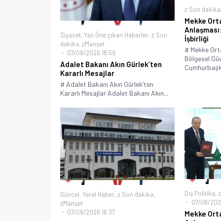
z Son dakika
Mekke Ort
Anlaşması:
Siyaset
,
Yan Öne çıkan Haberler
,
z Son
İşbirliği
dakika
,
zManşet
# Mekke Or
07/08/2026 18:59
Bölgesel Güve
Adalet Bakanı Akın Gürlek’ten
Cumhurbaşka
Kararlı Mesajlar
# Adalet Bakanı Akın Gürlek’ten
Kararlı Mesajlar Adalet Bakanı Akın...
Dış Politika
,
z
Güncel
,
Yerel Haber
,
z Son dakika
,
07/08/2026
zManşet
07/08/2026 16:37
Mekke Ort