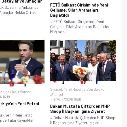
 Detaylar ve Amaçlar
FETÖ Suikast Girişiminde Yeni
tak Savunma Anlaşması:
Gelişme: Silah Aramaları
Amaçlar Mekke Ortak...
Başlatıldı
# FETÖ Suikast Girişiminde Yeni
Gelişme: Silah Aramaları Başlatıldı
Muğla’da...
Siyaset
,
Yerel Haber
,
z Son dakika
,
Son dakika
,
zManşet
zManşet
 16:19
07/08/2026 16:16
rkiye’nin Yeni Petrol
Bakan Mustafa Çiftçi’den MHP
Sinop İl Başkanlığına Ziyaret
rkiye’nin Yeni Petrol
# Bakan Mustafa Çiftçi’den MHP Sinop
i ve Tabii Kaynaklar...
İl Başkanlığına Ziyaret İçişleri...