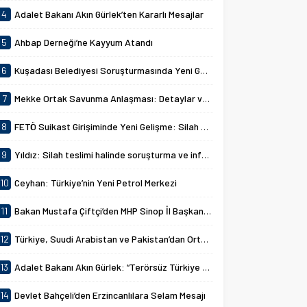
4
Adalet Bakanı Akın Gürlek’ten Kararlı Mesajlar
5
Ahbap Derneği’ne Kayyum Atandı
6
Kuşadası Belediyesi Soruşturmasında Yeni Gelişmeler
7
Mekke Ortak Savunma Anlaşması: Detaylar ve Amaçlar
8
FETÖ Suikast Girişiminde Yeni Gelişme: Silah Aramaları Başlatıldı
9
Yıldız: Silah teslimi halinde soruşturma ve infazlar ertelenecek
10
Ceyhan: Türkiye’nin Yeni Petrol Merkezi
11
Bakan Mustafa Çiftçi’den MHP Sinop İl Başkanlığına Ziyaret
12
Türkiye, Suudi Arabistan ve Pakistan’dan Ortak Savunma Anlaşması
13
Adalet Bakanı Akın Gürlek: “Terörsüz Türkiye 86 Milyonun Ortak Hedefidir”
14
Devlet Bahçeli’den Erzincanlılara Selam Mesajı