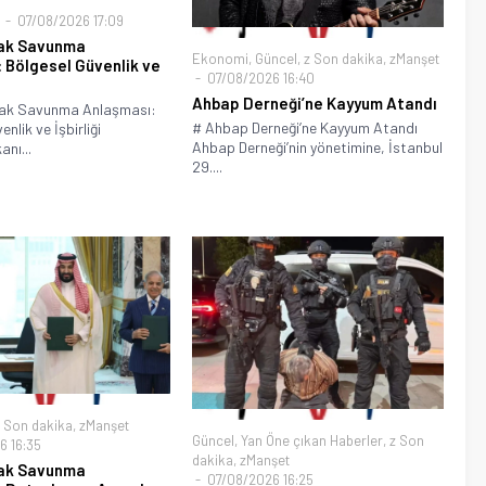
07/08/2026 17:09
ak Savunma
Ekonomi
,
Güncel
,
z Son dakika
,
zManşet
 Bölgesel Güvenlik ve
07/08/2026 16:40
Ahbap Derneği’ne Kayyum Atandı
tak Savunma Anlaşması:
# Ahbap Derneği’ne Kayyum Atandı
nlik ve İşbirliği
Ahbap Derneği’nin yönetimine, İstanbul
nı...
29....
 Son dakika
,
zManşet
Güncel
,
Yan Öne çıkan Haberler
,
z Son
 16:35
dakika
,
zManşet
ak Savunma
07/08/2026 16:25