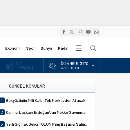
Diğer
Ekonomi
Spor
Dünya
Kadın
Kategoriler
İSTANBUL
31°C
DOLAR
47,7111
AZ BULUTLU
EURO
55,1881
GÜNCEL KONULAR
ALTIN
6.660,55
1
Gökyüzünün Milli Kalbi Tek Merkezden Atacak
BİST
13.779,39
2
Cumhurbaşkanı Erdoğan’dan Mekke Savunma Anlaşması Açıklaması
3
Yerli Sığınak Delici TOLUN P’nin Başarısı Sahnelendi