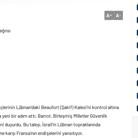
A
A
+
-
ağrısı
çlerinin Lübnan’daki Beaufort (Şakif) Kalesi’ni kontrol altına
yeni bir adım attı. Barrot, Birleşmiş Milletler Güvenlik
ni duyurdu. Bu talep, İsrail’in Lübnan topraklarında
ne karşı Fransa’nın endişelerini yansıtıyor.