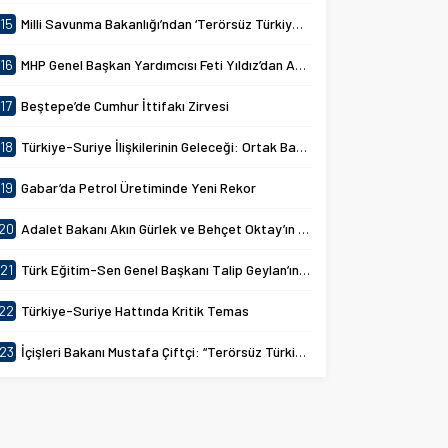
15
Milli Savunma Bakanlığı’ndan ‘Terörsüz Türkiye’ Mesajı
16
MHP Genel Başkan Yardımcısı Feti Yıldız’dan Açıklama
17
Beştepe’de Cumhur İttifakı Zirvesi
18
Türkiye-Suriye İlişkilerinin Geleceği: Ortak Basın Toplantısı
19
Gabar’da Petrol Üretiminde Yeni Rekor
20
Adalet Bakanı Akın Gürlek ve Behçet Oktay’ın Ailesi Görüşmesi
21
Türk Eğitim-Sen Genel Başkanı Talip Geylan’ın Açıklamaları
22
Türkiye-Suriye Hattında Kritik Temas
23
İçişleri Bakanı Mustafa Çiftçi: “Terörsüz Türkiye Devletimizin Sarsılmaz İradesidir”