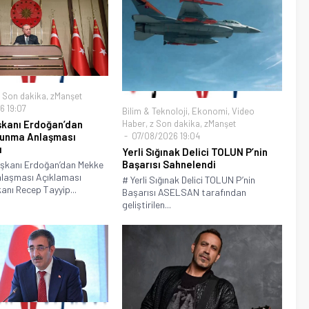
 Son dakika
,
zManşet
 19:07
Bilim & Teknoloji
,
Ekonomi
,
Video
kanı Erdoğan’dan
Haber
,
z Son dakika
,
zManşet
unma Anlaşması
07/08/2026 19:04
ı
Yerli Sığınak Delici TOLUN P’nin
Başarısı Sahnelendi
şkanı Erdoğan’dan Mekke
laşması Açıklaması
# Yerli Sığınak Delici TOLUN P’nin
nı Recep Tayyip...
Başarısı ASELSAN tarafından
geliştirilen...