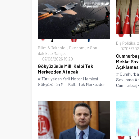
Dış Politika
,
z
Bilim & Teknoloji
,
Ekonomi
,
z Son
07/08/2026
dakika
,
zManşet
Cumhurbaş
07/08/2026 19:20
Mekke Sav
Gökyüzünün Milli Kalbi Tek
Açıklamas
Merkezden Atacak
# Cumhurba
# Türkiye’den Yerli Motor Hamlesi:
Savunma An
Gökyüzünün Milli Kalbi Tek Merkezden...
Cumhurbaşka