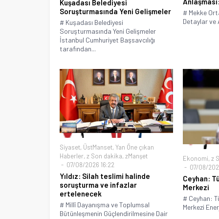
Anlaşması:
Kuşadası Belediyesi
Soruşturmasında Yeni Gelişmeler
# Mekke Or
Detaylar ve 
# Kuşadası Belediyesi
Soruşturmasında Yeni Gelişmeler
İstanbul Cumhuriyet Başsavcılığı
tarafından...
Siyaset
,
ÜstManset
,
Yan Öne çıkan
Haberler
,
z Son dakika
,
zManşet
Ekonomi
,
z 
07/08/2026 16:22
07/08/2026
Yıldız: Silah teslimi halinde
Ceyhan: Tü
soruşturma ve infazlar
Merkezi
ertelenecek
# Ceyhan: Tü
# Millî Dayanışma ve Toplumsal
Merkezi Enerj
Bütünleşmenin Güçlendirilmesine Dair