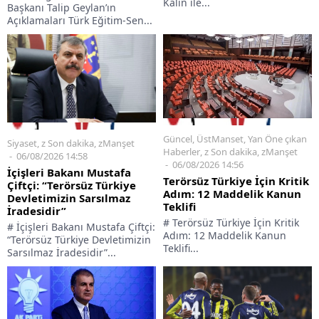
Kalın ile...
Başkanı Talip Geylan’ın
Açıklamaları Türk Eğitim-Sen...
Güncel
,
ÜstManset
,
Yan Öne çıkan
Siyaset
,
z Son dakika
,
zManşet
Haberler
,
z Son dakika
,
zManşet
06/08/2026 14:58
06/08/2026 14:56
İçişleri Bakanı Mustafa
Terörsüz Türkiye İçin Kritik
Çiftçi: “Terörsüz Türkiye
Adım: 12 Maddelik Kanun
Devletimizin Sarsılmaz
Teklifi
İradesidir”
# Terörsüz Türkiye İçin Kritik
# İçişleri Bakanı Mustafa Çiftçi:
Adım: 12 Maddelik Kanun
“Terörsüz Türkiye Devletimizin
Teklifi...
Sarsılmaz İradesidir”...