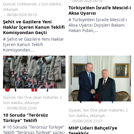
06/08/2026 00:16
Güncel
,
ÜstManset
,
z Son dakika
,
Türkiye’den İsrail’e Mescid-i
zManşet
Aksa Uyarısı
06/08/2026 00:19
# Türkiye’den İsrail’e Mescid-i
Şehit ve Gazilere Yeni
Aksa Uyarısı Dışişleri Bakanı
Haklar İçeren Kanun Teklifi
Hakan Fidan,...
Komisyondan Geçti
# Şehit ve Gazilere Yeni Haklar
İçeren Kanun Teklifi
Komisyondan...
Güncel
,
Yan Öne çıkan Haberler
,
z
Son dakika
,
zManşet
05/08/2026 22:00
Siyaset
,
Yan Öne çıkan Haberler
,
z
10 Soruda “Terörsüz
Son dakika
,
zManşet
Türkiye” Teklifi
05/08/2026 21:57
# 10 Soruda “Terörsüz Türkiye”
MHP Lideri Bahçeli’ye
Teklifi “Terörsüz Türkiye” süreci
Teşekkür