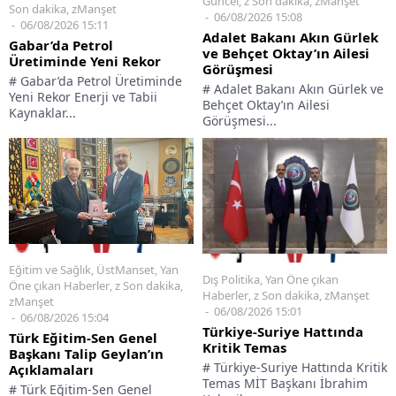
Güncel
,
z Son dakika
,
zManşet
Son dakika
,
zManşet
06/08/2026 15:08
06/08/2026 15:11
Adalet Bakanı Akın Gürlek
Gabar’da Petrol
ve Behçet Oktay’ın Ailesi
Üretiminde Yeni Rekor
Görüşmesi
# Gabar’da Petrol Üretiminde
# Adalet Bakanı Akın Gürlek ve
Yeni Rekor Enerji ve Tabii
Behçet Oktay’ın Ailesi
Kaynaklar...
Görüşmesi...
Eğitim ve Sağlık
,
ÜstManset
,
Yan
Dış Politika
,
Yan Öne çıkan
Öne çıkan Haberler
,
z Son dakika
,
Haberler
,
z Son dakika
,
zManşet
zManşet
06/08/2026 15:01
06/08/2026 15:04
Türkiye-Suriye Hattında
Türk Eğitim-Sen Genel
Kritik Temas
Başkanı Talip Geylan’ın
# Türkiye-Suriye Hattında Kritik
Açıklamaları
Temas MİT Başkanı İbrahim
# Türk Eğitim-Sen Genel