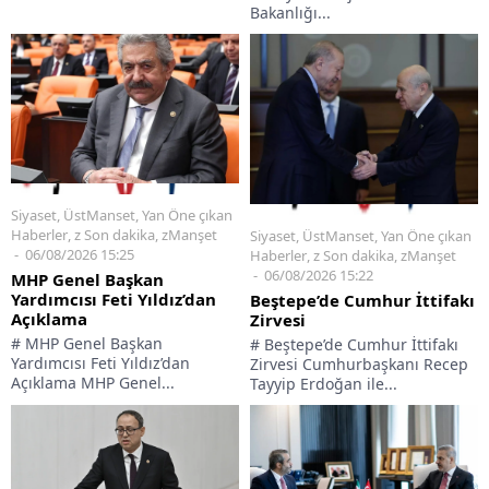
Bakanlığı...
Siyaset
,
ÜstManset
,
Yan Öne çıkan
Haberler
,
z Son dakika
,
zManşet
Siyaset
,
ÜstManset
,
Yan Öne çıkan
06/08/2026 15:25
Haberler
,
z Son dakika
,
zManşet
06/08/2026 15:22
MHP Genel Başkan
Yardımcısı Feti Yıldız’dan
Beştepe’de Cumhur İttifakı
Açıklama
Zirvesi
# MHP Genel Başkan
# Beştepe’de Cumhur İttifakı
Yardımcısı Feti Yıldız’dan
Zirvesi Cumhurbaşkanı Recep
Açıklama MHP Genel...
Tayyip Erdoğan ile...