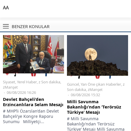
AA
BENZER KONULAR
Siyaset
,
Yerel Haber
,
z Son dakika
,
Güncel
,
Yan Öne çıkan Haberler
,
z
zManşet
Son dakika
,
zManşet
06/08/2026 16:26
06/08/2026 15:32
Devlet Bahçeli’den
Milli Savunma
Erzincanlılara Selam Mesajı
Bakanlığı’ndan ‘Terörsüz
# MHP’li Özarslan’dan Devlet
Türkiye’ Mesajı
Bahçeli’ye Kongre Raporu
# Milli Savunma
Sunumu Milliyetçi...
Bakanlığı’ndan ‘Terörsüz
Türkiye’ Mesajı Milli Savunma