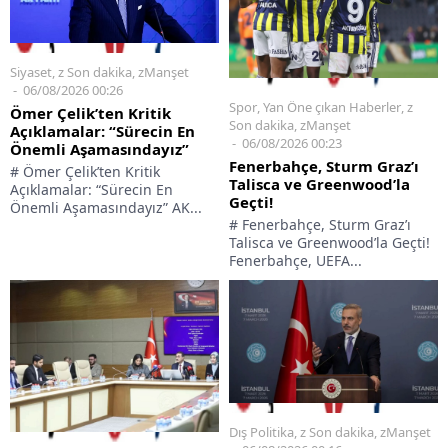
Siyaset
,
z Son dakika
,
zManşet
06/08/2026 00:26
Spor
,
Yan Öne çıkan Haberler
,
z
Ömer Çelik’ten Kritik
Son dakika
,
zManşet
Açıklamalar: “Sürecin En
06/08/2026 00:23
Önemli Aşamasındayız”
Fenerbahçe, Sturm Graz’ı
# Ömer Çelik’ten Kritik
Talisca ve Greenwood’la
Açıklamalar: “Sürecin En
Geçti!
Önemli Aşamasındayız” AK...
# Fenerbahçe, Sturm Graz’ı
Talisca ve Greenwood’la Geçti!
Fenerbahçe, UEFA...
Dış Politika
,
z Son dakika
,
zManşet