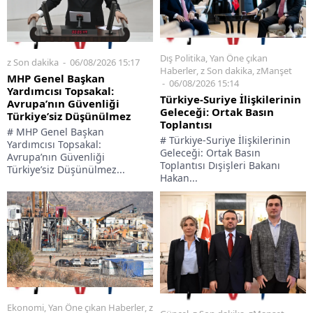
Dış Politika
,
Yan Öne çıkan
z Son dakika
06/08/2026 15:17
Haberler
,
z Son dakika
,
zManşet
MHP Genel Başkan
06/08/2026 15:14
Yardımcısı Topsakal:
Türkiye-Suriye İlişkilerinin
Avrupa’nın Güvenliği
Geleceği: Ortak Basın
Türkiye’siz Düşünülmez
Toplantısı
# MHP Genel Başkan
# Türkiye-Suriye İlişkilerinin
Yardımcısı Topsakal:
Geleceği: Ortak Basın
Avrupa’nın Güvenliği
Toplantısı Dışişleri Bakanı
Türkiye’siz Düşünülmez...
Hakan...
Ekonomi
,
Yan Öne çıkan Haberler
,
z