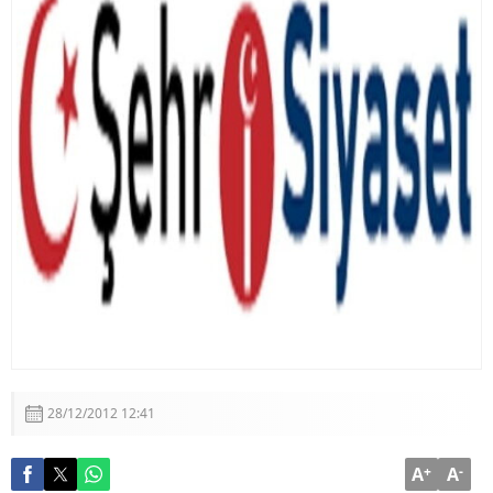
Türk Eğitim-Sen Genel Başkanı Talip Geylan’ın
Açıklamaları
Devlet Bahçeli’den Erzincanlılara Selam Mesajı
28/12/2012 12:41
A
+
A
-