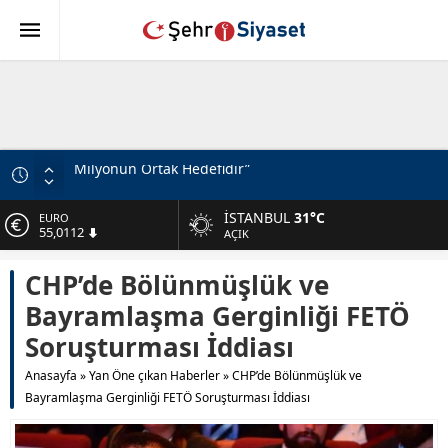
Devlet Bahçeli’den Erzincanlılara Selam Mesajı
Milli Savunma Bakanlığı’ndan ‘Terörsüz Türkiye’
İSTANBUL
31°C
ALTIN
Mesajı
6.519,97
AÇIK
MHP Genel Başkan Yardımcısı Feti Yıldız’dan Açıklama
BİST
CHP’de Bölünmüşlük ve
13.798,82
Beştepe’de Cumhur İttifakı Zirvesi
Bayramlaşma Gerginliği FETÖ
MHP Genel Başkan Yardımcısı Topsakal: Avrupa’nın
DOLAR
47,7025
Güvenliği Türkiye’siz Düşünülmez
Soruşturması İddiası
Türkiye-Suriye İlişkilerinin Geleceği: Ortak Basın
EURO
Anasayfa
»
Yan Öne çıkan Haberler
»
CHP’de Bölünmüşlük ve
55,0112
Toplantısı
Bayramlaşma Gerginliği FETÖ Soruşturması İddiası
Gabar’da Petrol Üretiminde Yeni Rekor
Adalet Bakanı Akın Gürlek ve Behçet Oktay’ın Ailesi