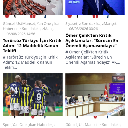
Siyaset
,
z Son dakika
,
zManşet
Güncel
,
ÜstManset
,
Yan Öne çıkan
06/08/2026 00:26
Haberler
,
z Son dakika
,
zManşet
06/08/2026 14:56
Ömer Çelik’ten Kritik
Açıklamalar: “Sürecin En
Terörsüz Türkiye İçin Kritik
Önemli Aşamasındayız”
Adım: 12 Maddelik Kanun
Teklifi
# Ömer Çelik’ten Kritik
Açıklamalar: “Sürecin En
# Terörsüz Türkiye İçin Kritik
Önemli Aşamasındayız” AK...
Adım: 12 Maddelik Kanun
Teklifi...
Spor
,
Yan Öne çıkan Haberler
,
z
Güncel
,
ÜstManset
,
z Son dakika
,