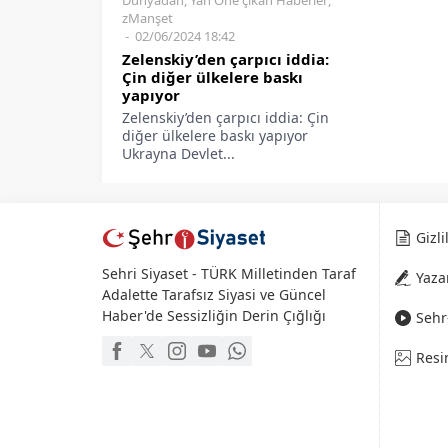
zManşet
02/06/2024 18:42
Zelenskiy’den çarpıcı iddia:
Çin diğer ülkelere baskı
yapıyor
Zelenskiy’den çarpıcı iddia: Çin
diğer ülkelere baskı yapıyor
Ukrayna Devlet...
Gizli
Sehri Siyaset - TÜRK Milletinden Taraf
Yaza
Adalette Tarafsız Siyasi ve Güncel
Haber'de Sessizliğin Derin Çığlığı
Sehr-
Resi