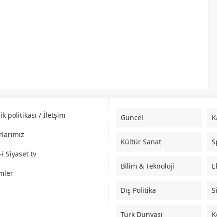
lik politikası / İletşim
Güncel
K
rlarımız
Kültür Sanat
S
i Siyaset tv
Bilim & Teknoloji
E
mler
Dış Politika
S
Türk Dünyası
K