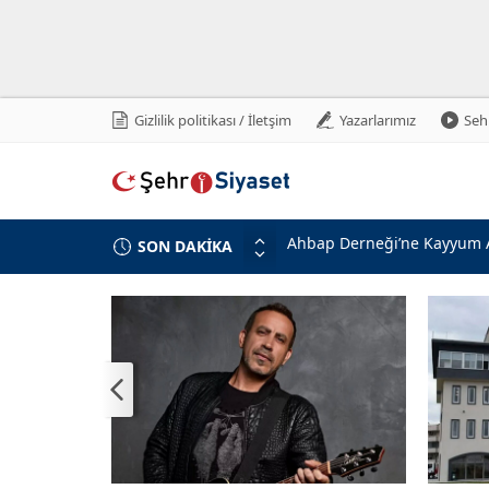
Gizlilik politikası / İletşim
Yazarlarımız
Sehr
Ahbap Derneği’ne Kayyum 
SON DAKİKA
Kuşadası Belediyesi Soruşt
Mekke Ortak Savunma Anlaş
FETÖ Suikast Girişiminde Ye
Yıldız: Silah teslimi halind
Ceyhan: Türkiye’nin Yeni Pe
Bakan Mustafa Çiftçi’den MH
Türkiye, Suudi Arabistan v
Adalet Bakanı Akın Gürlek: 