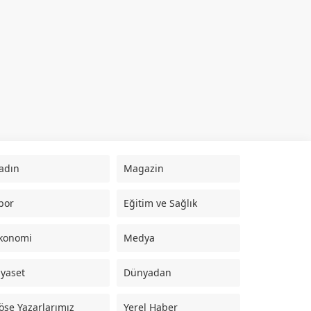
adın
Magazin
por
Eğitim ve Sağlık
konomi
Medya
iyaset
Dünyadan
öşe Yazarlarımız
Yerel Haber