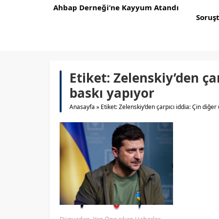
Ahbap Derneği’ne Kayyum Atandı
Soruş
Etiket:
Zelenskiy’den çar
baskı yapıyor
Anasayfa
»
Etiket: Zelenskiy’den çarpıcı iddia: Çin diğer
Dünyadan
,
Yan Öne çıkan Haberler
,