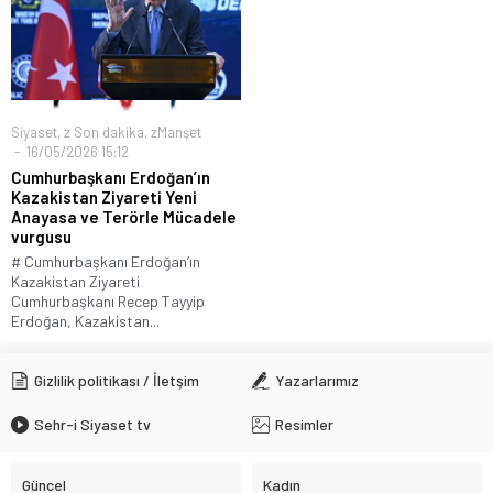
İçişleri Bakanı Mustafa Çiftçi’den Devlet Bahçeli’ye “Terörsüz
Türkiye” Teşekkürü
Siyaset
,
z Son dakika
,
zManşet
16/05/2026 15:12
Cumhurbaşkanı Erdoğan’ın
Kazakistan Ziyareti Yeni
Anayasa ve Terörle Mücadele
vurgusu
# Cumhurbaşkanı Erdoğan’ın
Kazakistan Ziyareti
Cumhurbaşkanı Recep Tayyip
Erdoğan, Kazakistan...
Gizlilik politikası / İletşim
Yazarlarımız
Sehr-i Siyaset tv
Resimler
Güncel
Kadın