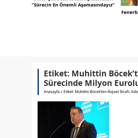
n En Önemli Aşamasındayız”
Ömer Çelik’ten Kritik Açık
Fenerbahçe, Sturm Graz’ı Tali
Greenwood’la Geçti!
Etiket:
Muhittin Böcek’t
Sürecinde Milyon Eurolu
Anasayfa
»
Etiket: Muhittin Böcek’ten Rüşvet İtirafı: Ad