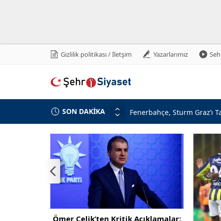
Gizlilik politikası / İletşim
Yazarlarımız
Sehr
SON DAKİKA
Fenerbahçe, Sturm Graz’ı Ta
Şehit ve Gazilere Yeni Hakl
Türkiye’den İsrail’e Mescid-
10 Soruda “Terörsüz Türkiye”
MHP Lideri Bahçeli’ye Teşe
MHP’li Özdemir’den İP’e Ser
Aziz Yıldırım’a Tehdit: Suç
Numan Kurtulmuş’tan Dikkat 
lik’ten Kritik Açıklamalar: