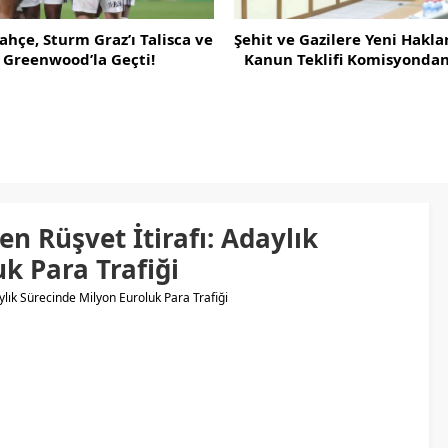
Türkiye’de
lamalar: “Sürecin En Önemli Aşamasındayız”
sca ve
Şehit ve Gazilere Yeni Haklar İçeren
Kanun Teklifi Komisyondan Geçti
en Rüşvet İtirafı: Adaylık
k Para Trafiği
aylık Sürecinde Milyon Euroluk Para Trafiği