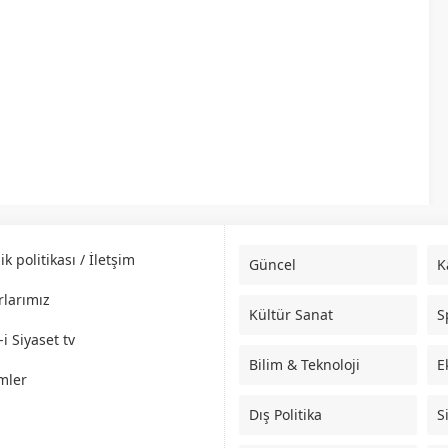
lik politikası / İletşim
Güncel
K
rlarımız
Kültür Sanat
S
i Siyaset tv
Bilim & Teknoloji
E
mler
Dış Politika
S