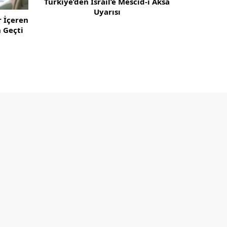
n İsrail’e Mescid-i Aksa
Uyarısı