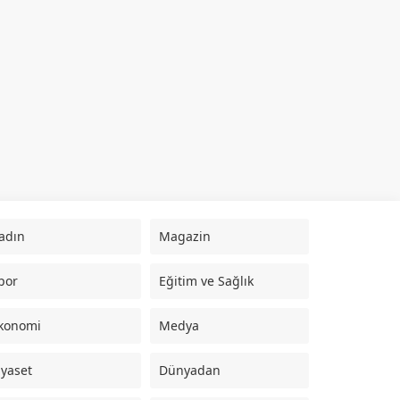
adın
Magazin
por
Eğitim ve Sağlık
konomi
Medya
iyaset
Dünyadan