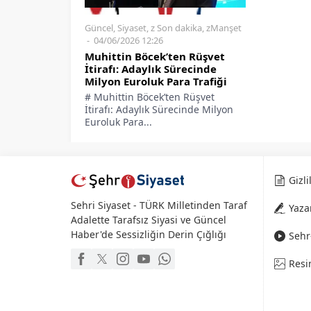
Güncel
,
Siyaset
,
z Son dakika
,
zManşet
04/06/2026 12:26
Muhittin Böcek’ten Rüşvet
İtirafı: Adaylık Sürecinde
Milyon Euroluk Para Trafiği
# Muhittin Böcek’ten Rüşvet
İtirafı: Adaylık Sürecinde Milyon
Euroluk Para...
Gizli
Sehri Siyaset - TÜRK Milletinden Taraf
Yaza
Adalette Tarafsız Siyasi ve Güncel
Haber'de Sessizliğin Derin Çığlığı
Sehr-
Resi