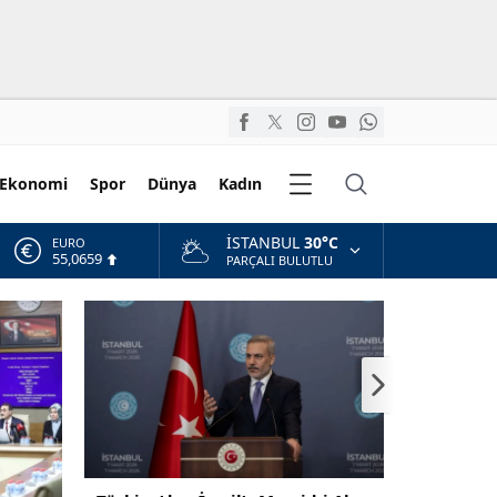
Diğer
Ekonomi
Spor
Dünya
Kadın
Kategoriler
İSTANBUL
30°C
EURO
55,0659
PARÇALI BULUTLU
ALTIN
6.521,17
BİST
13.685,30
DOLAR
47,5953
10 Soruda “Terörsüz Türkiye” Tekl