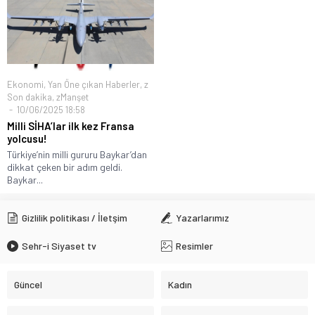
İçişleri Bakanı Mustafa Çiftçi: Türkiye Yüzyılı’nın Hedefleri
MHP’li Aksu’dan ‘Terörsüz Türkiye’ Mesajı
Ekonomi
,
Yan Öne çıkan Haberler
,
z
Son dakika
,
zManşet
10/06/2025 18:58
Milli SİHA’lar ilk kez Fransa
yolcusu!
Türkiye’nin milli gururu Baykar’dan
dikkat çeken bir adım geldi.
Baykar...
Gizlilik politikası / İletşim
Yazarlarımız
Sehr-i Siyaset tv
Resimler
Güncel
Kadın