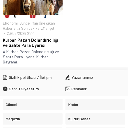
edildi
MHP Lideri Bahçeli Nikah Şahidi Oldu
Ekonomi
,
Güncel
,
Yan Öne çıkan
Haberler
,
z Son dakika
,
zManşet
23/05/2026 21:14
Kurban Pazarı Dolandırıcılığı
ve Sahte Para Uyarısı
# Kurban Pazarı Dolandırıcılığı ve
Sahte Para Uyarısı Kurban
Bayramı...
Gizlilik politikası / İletşim
Yazarlarımız
Sehr-i Siyaset tv
Resimler
Güncel
Kadın
Magazin
Kültür Sanat