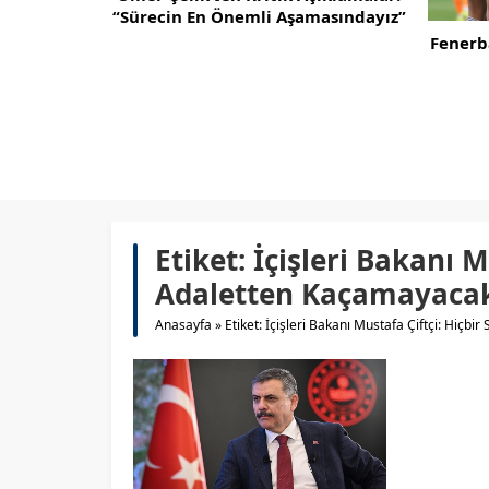
asındayız”
Ömer Çelik’ten Kritik Açık
Fenerbahçe, Sturm Graz’ı Talisca ve
Şehit v
Greenwood’la Geçti!
Kanun
Etiket:
İçişleri Bakanı M
Adaletten Kaçamayaca
Anasayfa
»
Etiket: İçişleri Bakanı Mustafa Çiftçi: Hiçb