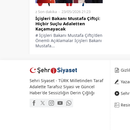
z Son dakika
23/05/2026 21:23
İçişleri Bakanı Mustafa Çiftçi:
Hiçbir Suçlu Adaletten
Kaçamayacak
# İçişleri Bakanı Mustafa Çiftçi’den
Önemli Açıklamalar İçişleri Bakanı
Mustafa...
Gizli
Sehri Siyaset - TÜRK Milletinden Taraf
Yaza
Adalette Tarafsız Siyasi ve Güncel
Haber'de Sessizliğin Derin Çığlığı
Sehr-
Resi