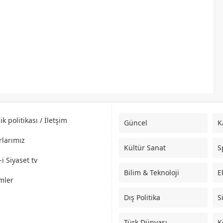
lik politikası / İletşim
Güncel
K
rlarımız
Kültür Sanat
S
i Siyaset tv
Bilim & Teknoloji
E
mler
Dış Politika
S
Türk Dünyası
K