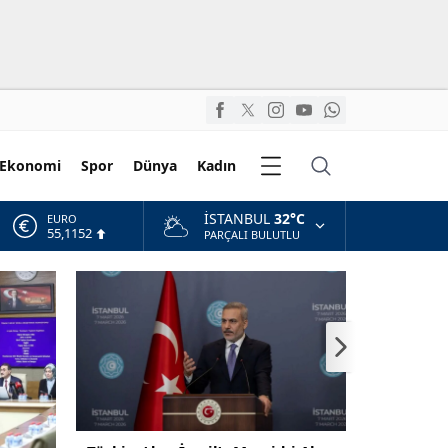
Diğer
Ekonomi
Spor
Dünya
Kadın
Kategoriler
İSTANBUL
32°C
ALTIN
6.529,72
PARÇALI BULUTLU
BİST
13.703,13
DOLAR
47,5844
EURO
55,1152
10 Soruda “Terörsüz Türkiye” Teklifi