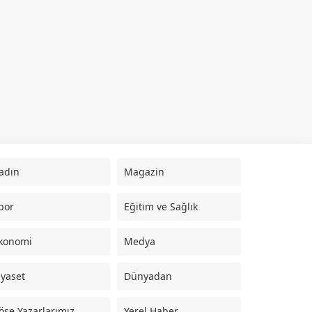
adın
Magazin
por
Eğitim ve Sağlık
konomi
Medya
iyaset
Dünyadan
öşe Yazarlarımız
Yerel Haber