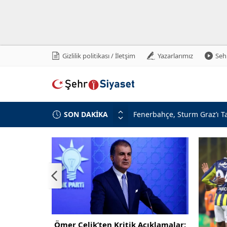
Gizlilik politikası / İletşim
Yazarlarımız
Sehr
SON DAKİKA
Fenerbahçe, Sturm Graz’ı Ta
Şehit ve Gazilere Yeni Hakl
Türkiye’den İsrail’e Mescid-
10 Soruda “Terörsüz Türkiye”
MHP Lideri Bahçeli’ye Teşe
MHP’li Özdemir’den İP’e Ser
Aziz Yıldırım’a Tehdit: Suç
Numan Kurtulmuş’tan Dikkat 
çıklamalar: