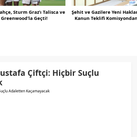
Türkiye’den İsrail’e Mescid
lamalar: “Sürecin En Önemli Aşamasındayız”
Uyarısı
e Gazilere Yeni Haklar İçeren
 Teklifi Komisyondan Geçti
ustafa Çiftçi: Hiçbir Suçlu
k
ir Suçlu Adaletten Kaçamayacak