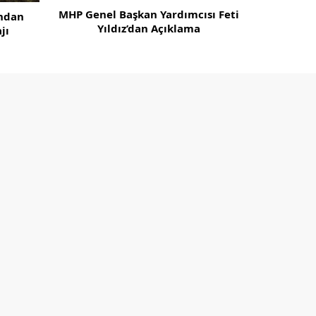
MHP Genel Başkan Yardımcısı Feti
’ndan
Yıldız’dan Açıklama
jı
Beştepe’de