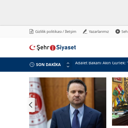
Gizlilik politikası / İletşim
Yazarlarımız
Sehr
Adalet Bakanı Akın Gürlek: 
SON DAKİKA
Devlet Bahçeli’den Erzincan
Milli Savunma Bakanlığı’nda
MHP Genel Başkan Yardımcıs
Beştepe’de Cumhur İttifakı 
MHP Genel Başkan Yardımcıs
Türkiye-Suriye İlişkilerinin
Gabar’da Petrol Üretiminde
Adalet Bakanı Akın Gürlek v