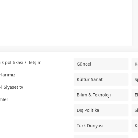
lik politikası / İletşim
Güncel
K
rlarımız
Kültür Sanat
S
i Siyaset tv
Bilim & Teknoloji
E
mler
Dış Politika
S
Türk Dünyası
K