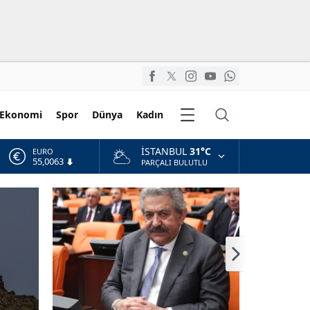
Diğer
Ekonomi
Spor
Dünya
Kadın
Kategoriler
İSTANBUL
31°C
EURO
55,0063
PARÇALI BULUTLU
ALTIN
6.543,59
BİST
13.798,82
DOLAR
47,7010