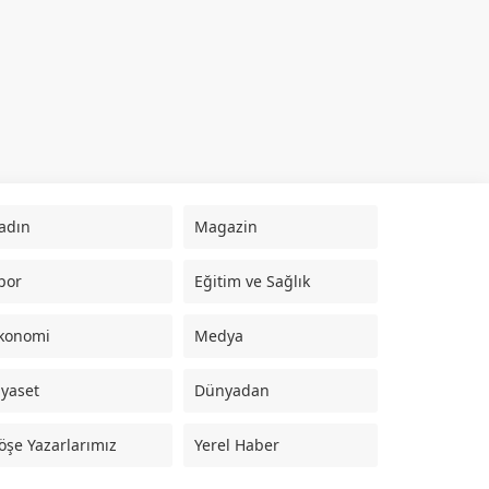
adın
Magazin
por
Eğitim ve Sağlık
konomi
Medya
iyaset
Dünyadan
öşe Yazarlarımız
Yerel Haber