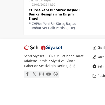
dakika
,
zManşet
23/05/2026 11:50
CHP’de Yeni Bir Süreç Başladı
Banka Hesaplarına Erişim
Engeli
# CHP’de Yeni Bir Süreç Başladı
Cumhuriyet Halk Partisi (CHP)...
Gizli
Sehri Siyaset - TÜRK Milletinden Taraf
Yaza
Adalette Tarafsız Siyasi ve Güncel
Haber'de Sessizliğin Derin Çığlığı
Sehr-
Resi