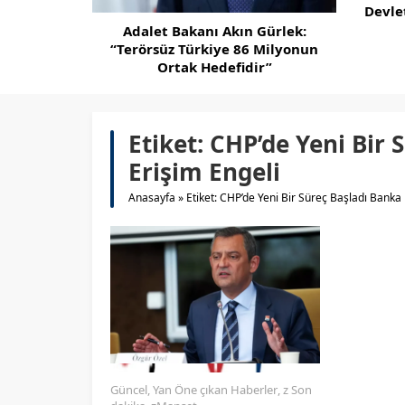
Devlet
Adalet Bakanı Akın Gürlek:
“Terörsüz Türkiye 86 Milyonun
Ortak Hedefidir”
Etiket:
CHP’de Yeni Bir 
Erişim Engeli
Anasayfa
»
Etiket: CHP’de Yeni Bir Süreç Başladı Banka
Güncel
,
Yan Öne çıkan Haberler
,
z Son