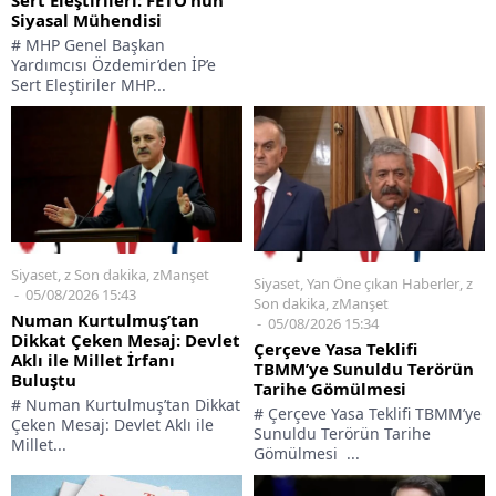
Sert Eleştirileri: FETÖ’nün
Siyasal Mühendisi
# MHP Genel Başkan
Yardımcısı Özdemir’den İP’e
Sert Eleştiriler MHP...
Siyaset
,
z Son dakika
,
zManşet
Siyaset
,
Yan Öne çıkan Haberler
,
z
05/08/2026 15:43
Son dakika
,
zManşet
Numan Kurtulmuş’tan
05/08/2026 15:34
Dikkat Çeken Mesaj: Devlet
Çerçeve Yasa Teklifi
Aklı ile Millet İrfanı
TBMM’ye Sunuldu Terörün
Buluştu
Tarihe Gömülmesi
# Numan Kurtulmuş’tan Dikkat
# Çerçeve Yasa Teklifi TBMM’ye
Çeken Mesaj: Devlet Aklı ile
Sunuldu Terörün Tarihe
Millet...
Gömülmesi ...