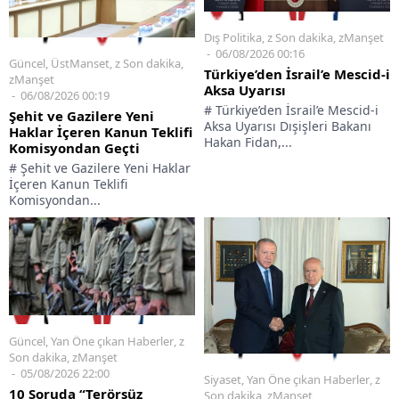
Dış Politika
,
z Son dakika
,
zManşet
06/08/2026 00:16
Güncel
,
ÜstManset
,
z Son dakika
,
Türkiye’den İsrail’e Mescid-i
zManşet
Aksa Uyarısı
06/08/2026 00:19
# Türkiye’den İsrail’e Mescid-i
Şehit ve Gazilere Yeni
Aksa Uyarısı Dışişleri Bakanı
Haklar İçeren Kanun Teklifi
Hakan Fidan,...
Komisyondan Geçti
# Şehit ve Gazilere Yeni Haklar
İçeren Kanun Teklifi
Komisyondan...
Güncel
,
Yan Öne çıkan Haberler
,
z
Son dakika
,
zManşet
05/08/2026 22:00
Siyaset
,
Yan Öne çıkan Haberler
,
z
10 Soruda “Terörsüz
Son dakika
,
zManşet