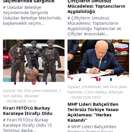
Seçimlerinde Gerginlik
Çiftçilerin Umutsuz
Mücadelesi: Toptancıların
# Üsküdar Belediye
Açgözlülüğü
Seçimlerinde Gerginlik
Üsküdar Belediye Meclisi’nde,
# Çiftçilerin Umutsuz
başkanvekili seçimi...
Mücadelesi: Toptancıların
Açgözlülüğü Toptancılar ve
Çiftçiler Arasındaki...
Siyaset
,
ÜstManset
,
Yan Öne çıkan
Güncel
,
Yan Öne çıkan Haberler
,
z
Haberler
,
z Son dakika
,
zManşet
Son dakika
,
zManşet
05/08/2026 14:07
05/08/2026 14:12
MHP Lideri Bahçeli’den
Firari FETÖ’cü Burkay
Terörsüz Türkiye Yasası
Karatepe İtirafçı Oldu
Açıklaması: “Herkes
# Firari FETÖ’cü Burkay
Kazandı”
Karatepe İtirafçı Oldu 15
# MHP Lideri Bahçeli’den
Temmuz darbe...
Terörsüz Türkiye Yasası