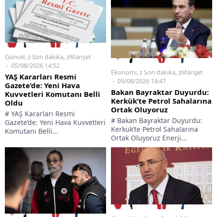
Güncel
,
z Son dakika
,
zManşet
05/08/2026 14:52
Ekonomi
,
z Son dakika
,
zManşet
YAŞ Kararları Resmi
05/08/2026 14:47
Gazete’de: Yeni Hava
Bakan Bayraktar Duyurdu:
Kuvvetleri Komutanı Belli
Kerkük’te Petrol Sahalarına
Oldu
Ortak Oluyoruz
# YAŞ Kararları Resmi
# Bakan Bayraktar Duyurdu:
Gazete’de: Yeni Hava Kuvvetleri
Kerkük’te Petrol Sahalarına
Komutanı Belli...
Ortak Oluyoruz Enerji...