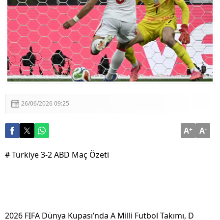
Aklı ile Millet İrfanı Buluştu
Ömer Çelik’ten Kritik Açıklamalar: “Sürecin En Önemli
Aşamasındayız”
26/06/2026 09:25
A
+
A
-
# Türkiye 3-2 ABD Maç Özeti
2026 FIFA Dünya Kupası’nda A Milli Futbol Takımı, D