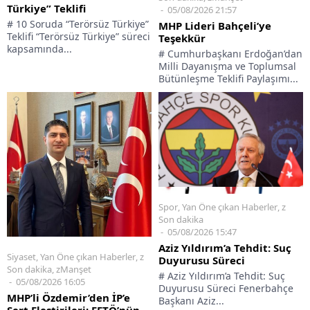
Türkiye” Teklifi
05/08/2026 21:57
# 10 Soruda “Terörsüz Türkiye”
MHP Lideri Bahçeli’ye
Teklifi “Terörsüz Türkiye” süreci
Teşekkür
kapsamında...
# Cumhurbaşkanı Erdoğan’dan
Milli Dayanışma ve Toplumsal
Bütünleşme Teklifi Paylaşımı...
Spor
,
Yan Öne çıkan Haberler
,
z
Son dakika
05/08/2026 15:47
Aziz Yıldırım’a Tehdit: Suç
Siyaset
,
Yan Öne çıkan Haberler
,
z
Duyurusu Süreci
Son dakika
,
zManşet
# Aziz Yıldırım’a Tehdit: Suç
05/08/2026 16:05
Duyurusu Süreci Fenerbahçe
MHP’li Özdemir’den İP’e
Başkanı Aziz...