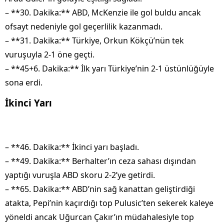
– **30. Dakika:** ABD, McKenzie ile gol buldu ancak
ofsayt nedeniyle gol geçerlilik kazanmadı.
– **31. Dakika:** Türkiye, Orkun Kökçü’nün tek
vuruşuyla 2-1 öne geçti.
– **45+6. Dakika:** İlk yarı Türkiye’nin 2-1 üstünlüğüyle
sona erdi.
İkinci Yarı
– **46. Dakika:** İkinci yarı başladı.
– **49. Dakika:** Berhalter’ın ceza sahası dışından
yaptığı vuruşla ABD skoru 2-2’ye getirdi.
– **65. Dakika:** ABD’nin sağ kanattan geliştirdiği
atakta, Pepi’nin kaçırdığı top Pulusic’ten sekerek kaleye
yöneldi ancak Uğurcan Çakır’ın müdahalesiyle top