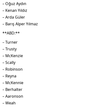
– Oğuz Aydın
– Kenan Yıldız
– Arda Güler
– Barış Alper Yılmaz
**ABD:**
– Turner
– Trusty
– McKenzie
– Scally
– Robinson
– Reyna
– McKennie
– Berhalter
– Aaronson
– Weah