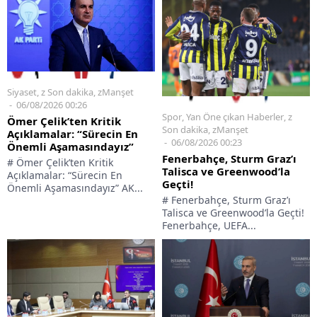
Siyaset
,
z Son dakika
,
zManşet
06/08/2026 00:26
Spor
,
Yan Öne çıkan Haberler
,
z
Ömer Çelik’ten Kritik
Son dakika
,
zManşet
Açıklamalar: “Sürecin En
06/08/2026 00:23
Önemli Aşamasındayız”
Fenerbahçe, Sturm Graz’ı
# Ömer Çelik’ten Kritik
Talisca ve Greenwood’la
Açıklamalar: “Sürecin En
Geçti!
Önemli Aşamasındayız” AK...
# Fenerbahçe, Sturm Graz’ı
Talisca ve Greenwood’la Geçti!
Fenerbahçe, UEFA...