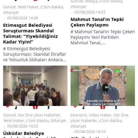
Güncel
,
Medya
,
z Son dakika
,
zManşet
Güncel
,
Yerel Haber
,
z Son dakika
,
05/08/2026 14:33
zManşet
05/08/2026 14:39
Mahmut Tanal’ın Tepki
Çeken Paylaşımı
Etimesgut Belediyesi
Soruşturması Skandal
# Mahmut Tanal’ın Tepki Çeken
Talimat: “Yiyebildiğiniz
Paylaşımı Yeni Parti’den
Kadar Yiyin!”
Mahmut Tanal,...
# Etimesgut Belediyesi
Soruşturması: Skandal İtiraflar
ve Yolsuzluk İddiaları Ankara...
Güncel
,
Yan Öne çıkan Haberler
,
Ekonomi
,
Video Haber
,
Yan Öne
Yerel Haber
,
z Son dakika
,
zManşet
çıkan Haberler
,
z Son dakika
,
05/08/2026 14:23
zManşet
05/08/2026 14:19
Üsküdar Belediye