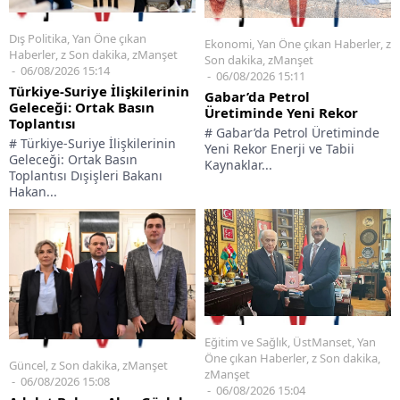
Dış Politika
,
Yan Öne çıkan
Ekonomi
,
Yan Öne çıkan Haberler
,
z
Haberler
,
z Son dakika
,
zManşet
Son dakika
,
zManşet
06/08/2026 15:14
06/08/2026 15:11
Türkiye-Suriye İlişkilerinin
Gabar’da Petrol
Geleceği: Ortak Basın
Üretiminde Yeni Rekor
Toplantısı
# Gabar’da Petrol Üretiminde
# Türkiye-Suriye İlişkilerinin
Yeni Rekor Enerji ve Tabii
Geleceği: Ortak Basın
Kaynaklar...
Toplantısı Dışişleri Bakanı
Hakan...
Eğitim ve Sağlık
,
ÜstManset
,
Yan
Öne çıkan Haberler
,
z Son dakika
,
Güncel
,
z Son dakika
,
zManşet
zManşet
06/08/2026 15:08
06/08/2026 15:04