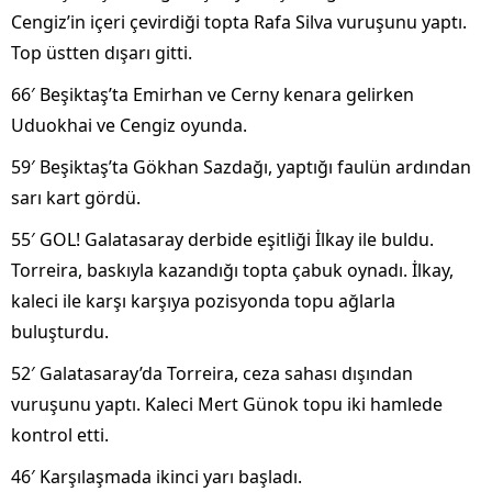
Cengiz’in i
çeri çevirdi
ği topta Rafa Silva vuruşunu yaptı.
Top
üstten d
ışarı gitti.
66′ Beşiktaş’ta Emirhan ve Cerny kenara gelirken
Uduokhai ve Cengiz oyunda.
59′ Beşiktaş’ta G
ökhan Sazda
ğı, yaptığı faul
ün ard
ından
sarı kart g
ördü.
55′ GOL! Galatasaray derbide e
şitliği İlkay ile buldu.
Torreira, baskıyla kazandığı topta
çabuk oynad
ı. İlkay,
kaleci ile karşı karşıya pozisyonda topu ağlarla
buluşturdu.
52′ Galatasaray’da Torreira, ceza sahası dışından
vuruşunu yaptı. Kaleci Mert G
ünok topu iki hamlede
kontrol etti.
46′ Kar
şılaşmada ikinci yarı başladı.