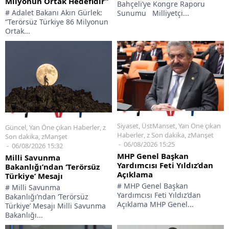
Milyonun Ortak Hedefidir”
Bahçeli’ye Kongre Raporu
# Adalet Bakanı Akın Gürlek:
Sunumu Milliyetçi...
“Terörsüz Türkiye 86 Milyonun
Ortak...
Siyaset
,
ÜstManset
,
Yan Öne çıkan
Güncel
,
Yan Öne çıkan Haberler
,
z
Haberler
,
z Son dakika
,
zManşet
Son dakika
,
zManşet
06/08/2026 15:25
06/08/2026 15:32
MHP Genel Başkan
Milli Savunma
Yardımcısı Feti Yıldız’dan
Bakanlığı’ndan ‘Terörsüz
Açıklama
Türkiye’ Mesajı
# MHP Genel Başkan
# Milli Savunma
Yardımcısı Feti Yıldız’dan
Bakanlığı’ndan ‘Terörsüz
Açıklama MHP Genel...
Türkiye’ Mesajı Milli Savunma
Bakanlığı...