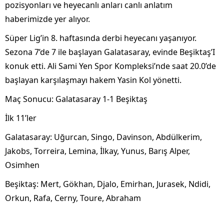
pozisyonlar
ı ve heyecanlı anları canlı anlatım
haberimizde yer alıyor.
S
üper Lig’in 8. haftas
ında derbi heyecanı yaşanıyor.
Sezona 7’de 7 ile başlayan Galatasaray, evinde Beşiktaş’I
konuk etti. Ali Sami Yen Spor Kompleksi’nde saat 20.0’de
başlayan karşılaşmayı hakem Yasin Kol y
önetti.
Maç Sonucu: Galatasaray 1-1 Be
şiktaş
İlk 11’ler
Galatasaray: Uğurcan, Singo, Davinson, Abd
ülkerim,
Jakobs, Torreira, Lemina,
İlkay, Yunus, Barış Alper,
Osimhen
Beşiktaş: Mert, G
ökhan, Djalo, Emirhan, Jurasek, Ndidi,
Orkun, Rafa, Cerny, Toure, Abraham