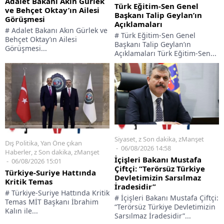
Adalet Bakanı Akın Gürlek
Türk Eğitim-Sen Genel
ve Behçet Oktay’ın Ailesi
Başkanı Talip Geylan’ın
Görüşmesi
Açıklamaları
# Adalet Bakanı Akın Gürlek ve
# Türk Eğitim-Sen Genel
Behçet Oktay’ın Ailesi
Başkanı Talip Geylan’ın
Görüşmesi...
Açıklamaları Türk Eğitim-Sen...
Siyaset
,
z Son dakika
,
zManşet
Dış Politika
,
Yan Öne çıkan
06/08/2026 14:58
Haberler
,
z Son dakika
,
zManşet
İçişleri Bakanı Mustafa
06/08/2026 15:01
Çiftçi: “Terörsüz Türkiye
Türkiye-Suriye Hattında
Devletimizin Sarsılmaz
Kritik Temas
İradesidir”
# Türkiye-Suriye Hattında Kritik
# İçişleri Bakanı Mustafa Çiftçi:
Temas MİT Başkanı İbrahim
“Terörsüz Türkiye Devletimizin
Kalın ile...
Sarsılmaz İradesidir”...