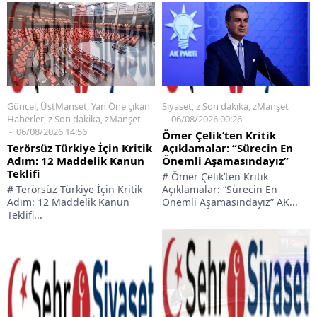
Siyaset
,
z Son dakika
,
zManşet
Güncel
,
ÜstManset
,
Yan Öne çıkan
06/08/2026 00:26
Haberler
,
z Son dakika
,
zManşet
06/08/2026 14:56
Ömer Çelik’ten Kritik
Açıklamalar: “Sürecin En
Terörsüz Türkiye İçin Kritik
Önemli Aşamasındayız”
Adım: 12 Maddelik Kanun
Teklifi
# Ömer Çelik’ten Kritik
Açıklamalar: “Sürecin En
# Terörsüz Türkiye İçin Kritik
Önemli Aşamasındayız” AK...
Adım: 12 Maddelik Kanun
Teklifi...