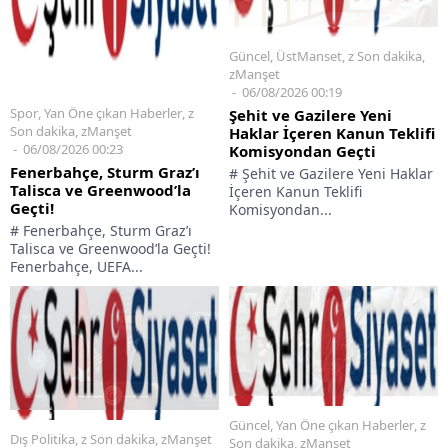
Güncel
,
ÜstManset
,
z Son dakika
,
zManşet
06/08/2026 00:19
Spor
,
Yan Öne çıkan Haberler
,
z
Şehit ve Gazilere Yeni
Son dakika
,
zManşet
Haklar İçeren Kanun Teklifi
06/08/2026 00:23
Komisyondan Geçti
Fenerbahçe, Sturm Graz’ı
# Şehit ve Gazilere Yeni Haklar
Talisca ve Greenwood’la
İçeren Kanun Teklifi
Geçti!
Komisyondan...
# Fenerbahçe, Sturm Graz’ı
Talisca ve Greenwood’la Geçti!
Fenerbahçe, UEFA...
Güncel
,
Yan Öne çıkan Haberler
,
z
Dış Politika
,
z Son dakika
,
zManşet
Son dakika
,
zManşet