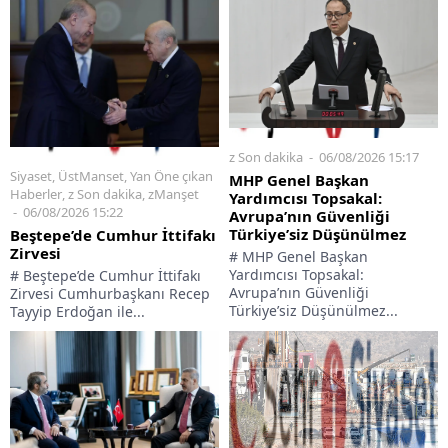
z Son dakika
06/08/2026 15:17
Siyaset
,
ÜstManset
,
Yan Öne çıkan
MHP Genel Başkan
Haberler
,
z Son dakika
,
zManşet
Yardımcısı Topsakal:
06/08/2026 15:22
Avrupa’nın Güvenliği
Türkiye’siz Düşünülmez
Beştepe’de Cumhur İttifakı
Zirvesi
# MHP Genel Başkan
Yardımcısı Topsakal:
# Beştepe’de Cumhur İttifakı
Avrupa’nın Güvenliği
Zirvesi Cumhurbaşkanı Recep
Türkiye’siz Düşünülmez...
Tayyip Erdoğan ile...