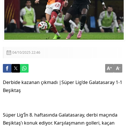
Görüşmesi
Adalet Bakanı Akın Gürlek: “Terörsüz Türkiye 86
Milyonun Ortak Hedefidir”
04/10/2025 22:46
A
+
A
-
Derbide kazanan
ç
ıkmadı |S
üper Lig’de Galatasaray 1-1
Be
şiktaş
S
üper Lig’
İn 8. haftasında Galatasaray, derbi ma
ç
ında
Beşiktaş’ı konuk ediyor. Karşılaşmanın golleri, ka
çan