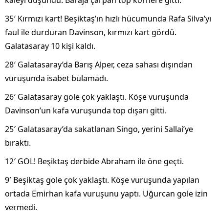
kaleyi d
ü
ş
ündü. Baraja çarpan top kornere gitti.
35′ K
ırmızı kart! Beşiktaş’ın hızlı h
ücumunda Rafa Silva’y
ı
faul ile durduran Davinson, kırmızı kart g
ördü.
Galatasaray 10 ki
şi kaldı.
28′ Galatasaray’da Barış Alper, ceza sahası dışından
vuruşunda isabet bulamadı.
26′ Galatasaray gole
çok yakla
ştı. K
ö
şe vuruşunda
Davinson’un kafa vuruşunda top dışarı gitti.
25′ Galatasaray’da sakatlanan Singo, yerini Sallai’ye
bıraktı.
12′ GOL! Beşiktaş derbide Abraham ile
öne geçti.
9′ Be
şiktaş gole
çok yakla
ştı. K
ö
şe vuruşunda yapılan
ortada Emirhan kafa vuruşunu yaptı. Uğurcan gole izin
vermedi.