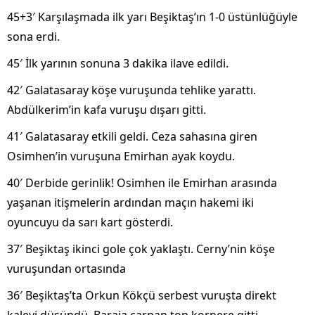
45+3′ Karşılaşmada ilk yarı Beşiktaş’ın 1-0
üstünlü
ğ
üyle
sona erdi.
45′
İlk yarının sonuna 3 dakika ilave edildi.
42′ Galatasaray k
ö
şe vuruşunda tehlike yarattı.
Abd
ülkerim’in kafa vuru
şu dışarı gitti.
41′ Galatasaray etkili geldi. Ceza sahasına giren
Osimhen’in vuruşuna Emirhan ayak koydu.
40′ Derbide gerinlik! Osimhen ile Emirhan arasında
yaşanan itişmelerin ardından ma
ç
ın hakemi iki
oyuncuyu da sarı kart g
österdi.
37′ Be
şiktaş ikinci gole
çok yakla
ştı. Cerny’nin k
ö
şe
vuruşundan ortasında
36′ Beşiktaş’ta Orkun K
ökçü serbest vuru
şta direkt