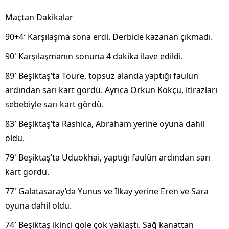
Maçtan Dakikalar
90+4′ Kar
şılaşma sona erdi. Derbide kazanan
ç
ıkmadı.
90′ Karşılaşmanın sonuna 4 dakika ilave edildi.
89′ Beşiktaş’ta Toure, topsuz alanda yaptığı faul
ün
ard
ından sarı kart g
ördü. Ayr
ıca Orkun K
ökçü, itirazlar
ı
sebebiyle sarı kart g
ördü.
83′ Be
şiktaş’ta Rashica, Abraham yerine oyuna dahil
oldu.
79′ Beşiktaş’ta Uduokhai, yaptığı faul
ün ard
ından sarı
kart g
ördü.
77′ Galatasaray’da Yunus ve
İlkay yerine Eren ve Sara
oyuna dahil oldu.
74′ Beşiktaş ikinci gole
çok yakla
ştı. Sağ kanattan