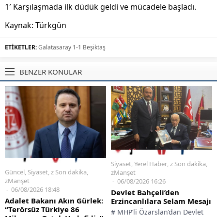
1′ Karşılaşmada ilk d
üdük geldi ve mücadele ba
şladı.
Kaynak:
Türkgün
ETİKETLER:
Galatasaray 1-1 Beşiktaş
BENZER KONULAR
Siyaset
,
Yerel Haber
,
z Son dakika
,
Güncel
,
Siyaset
,
z Son dakika
,
zManşet
zManşet
06/08/2026 16:26
06/08/2026 18:48
Devlet Bahçeli’den
Adalet Bakanı Akın Gürlek:
Erzincanlılara Selam Mesajı
“Terörsüz Türkiye 86
# MHP’li Özarslan’dan Devlet