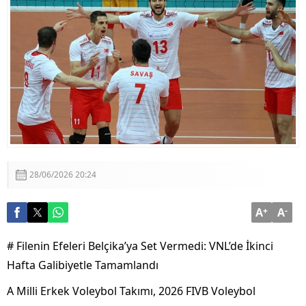
Aklı ile Millet İrfanı Buluştu
Ömer Çelik’ten Kritik Açıklamalar: “Sürecin En Önemli
Aşamasındayız”
28/06/2026 20:24
A
+
A
-
# Filenin Efeleri Belçika’ya Set Vermedi: VNL’de İkinci
Hafta Galibiyetle Tamamlandı
A Milli Erkek Voleybol Takımı, 2026 FIVB Voleybol