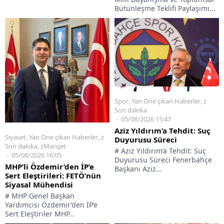
Bütünleşme Teklifi Paylaşımı...
Spor
,
Yan Öne çıkan Haberler
,
z
Son dakika
05/08/2026 15:47
Aziz Yıldırım’a Tehdit: Suç
Siyaset
,
Yan Öne çıkan Haberler
,
z
Duyurusu Süreci
Son dakika
,
zManşet
# Aziz Yıldırım’a Tehdit: Suç
05/08/2026 16:05
Duyurusu Süreci Fenerbahçe
MHP’li Özdemir’den İP’e
Başkanı Aziz...
Sert Eleştirileri: FETÖ’nün
Siyasal Mühendisi
# MHP Genel Başkan
Yardımcısı Özdemir’den İP’e
Sert Eleştiriler MHP...