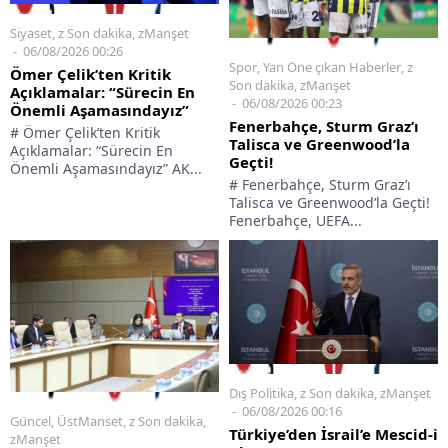
Siyaset
,
z Son dakika
,
zManşet
06/08/2026 00:26
Spor
,
Yan Öne çıkan Haberler
,
z
Ömer Çelik’ten Kritik
Son dakika
,
zManşet
Açıklamalar: “Sürecin En
06/08/2026 00:23
Önemli Aşamasındayız”
Fenerbahçe, Sturm Graz’ı
# Ömer Çelik’ten Kritik
Talisca ve Greenwood’la
Açıklamalar: “Sürecin En
Geçti!
Önemli Aşamasındayız” AK...
# Fenerbahçe, Sturm Graz’ı
Talisca ve Greenwood’la Geçti!
Fenerbahçe, UEFA...
Dış Politika
,
z Son dakika
,
zManşet
06/08/2026 00:16
Güncel
,
ÜstManset
,
z Son dakika
,
Türkiye’den İsrail’e Mescid-i
zManşet