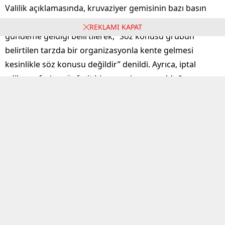
Valilik açıklamasında, kruvaziyer gemisinin bazı basın
yayın organları ve sosyal medya platformlarında
REKLAMI KAPAT
gündeme geldiği belirtilerek, “Söz konusu grubun
belirtilen tarzda bir organizasyonla kente gelmesi
kesinlikle söz konusu değildir” denildi. Ayrıca, iptal
edilen seferin münferit bir organizasyon olduğu ve
Aydın iline düzenlenen diğer seferlerle herhangi bir
ilgisinin bulunmadığı vurgulandı.
Turizm Faaliyetleri Devam Ediyor
Valilik, Aydın’ın tarihi, kültürel ve doğal zenginliklerinin
tanıtımı ve turizm faaliyetlerinin yoğun bir şekilde
devam ettiğini belirtti. Açıklamada, “İlimiz turizmi
açısından önemli bir yere sahip olan ve Kuşadası