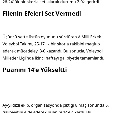
26-24’lük bir skorla seti alarak durumu 2-0’a getirdi.
Filenin Efeleri Set Vermedi
Üçüncü sette üstün oyununu sürdüren A Milli Erkek
Voleybol Takımı, 25-17’lik bir skorla rakibini mağlup
ederek mücadeleyi 3-0 kazandı. Bu sonuçla, Voleybol
Milletler Ligi’nde ikinci haftayı galibiyetle tamamlandı.
Puanını 14’e Yükseltti
Ay-yıldızlı ekip, organizasyonda çıktığı 8 maç sonunda 5.
galibiyetini elde ederek puanını 14’e çıkardı. Bu