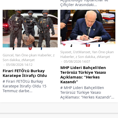
Çiftçiler Arasındaki...
Siyaset
,
ÜstManset
,
Yan Öne çıkan
Güncel
,
Yan Öne çıkan Haberler
,
z
Haberler
,
z Son dakika
,
zManşet
Son dakika
,
zManşet
05/08/2026 14:07
05/08/2026 14:12
MHP Lideri Bahçeli’den
Firari FETÖ’cü Burkay
Terörsüz Türkiye Yasası
Karatepe İtirafçı Oldu
Açıklaması: “Herkes
# Firari FETÖ’cü Burkay
Kazandı”
Karatepe İtirafçı Oldu 15
# MHP Lideri Bahçeli’den
Temmuz darbe...
Terörsüz Türkiye Yasası
Açıklaması: “Herkes Kazandı”...