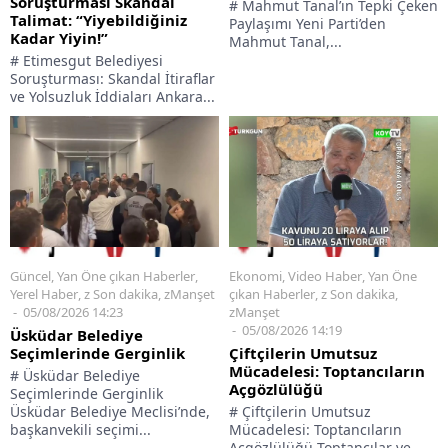
Soruşturması Skandal
# Mahmut Tanal’ın Tepki Çeken
Talimat: “Yiyebildiğiniz
Paylaşımı Yeni Parti’den
Kadar Yiyin!”
Mahmut Tanal,...
# Etimesgut Belediyesi
Soruşturması: Skandal İtiraflar
ve Yolsuzluk İddiaları Ankara...
Güncel
,
Yan Öne çıkan Haberler
,
Ekonomi
,
Video Haber
,
Yan Öne
Yerel Haber
,
z Son dakika
,
zManşet
çıkan Haberler
,
z Son dakika
,
05/08/2026 14:23
zManşet
05/08/2026 14:19
Üsküdar Belediye
Seçimlerinde Gerginlik
Çiftçilerin Umutsuz
Mücadelesi: Toptancıların
# Üsküdar Belediye
Açgözlülüğü
Seçimlerinde Gerginlik
Üsküdar Belediye Meclisi’nde,
# Çiftçilerin Umutsuz
başkanvekili seçimi...
Mücadelesi: Toptancıların
Açgözlülüğü Toptancılar ve