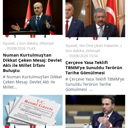
Siyaset
,
z Son dakika
,
zManşet
Siyaset
,
Yan Öne çıkan Haberler
,
z
05/08/2026 15:43
Son dakika
,
zManşet
Numan Kurtulmuş’tan
05/08/2026 15:34
Dikkat Çeken Mesaj: Devlet
Çerçeve Yasa Teklifi
Aklı ile Millet İrfanı
TBMM’ye Sunuldu Terörün
Buluştu
Tarihe Gömülmesi
# Numan Kurtulmuş’tan Dikkat
# Çerçeve Yasa Teklifi TBMM’ye
Çeken Mesaj: Devlet Aklı ile
Sunuldu Terörün Tarihe
Millet...
Gömülmesi ...