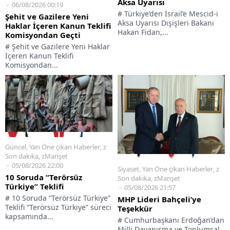
Aksa Uyarısı
06/08/2026 00:19
# Türkiye’den İsrail’e Mescid-i
Şehit ve Gazilere Yeni
Aksa Uyarısı Dışişleri Bakanı
Haklar İçeren Kanun Teklifi
Hakan Fidan,...
Komisyondan Geçti
# Şehit ve Gazilere Yeni Haklar
İçeren Kanun Teklifi
Komisyondan...
Güncel
,
Yan Öne çıkan Haberler
,
z
Son dakika
,
zManşet
05/08/2026 22:00
Siyaset
,
Yan Öne çıkan Haberler
,
z
10 Soruda “Terörsüz
Son dakika
,
zManşet
Türkiye” Teklifi
05/08/2026 21:57
# 10 Soruda “Terörsüz Türkiye”
MHP Lideri Bahçeli’ye
Teklifi “Terörsüz Türkiye” süreci
Teşekkür
kapsamında...
# Cumhurbaşkanı Erdoğan’dan
Milli Dayanışma ve Toplumsal