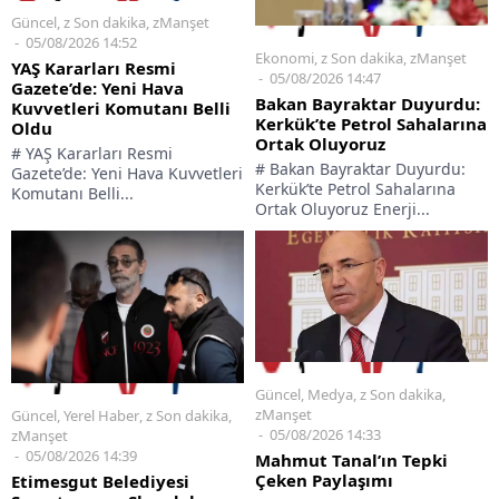
Güncel
,
z Son dakika
,
zManşet
05/08/2026 14:52
Ekonomi
,
z Son dakika
,
zManşet
YAŞ Kararları Resmi
05/08/2026 14:47
Gazete’de: Yeni Hava
Bakan Bayraktar Duyurdu:
Kuvvetleri Komutanı Belli
Kerkük’te Petrol Sahalarına
Oldu
Ortak Oluyoruz
# YAŞ Kararları Resmi
# Bakan Bayraktar Duyurdu:
Gazete’de: Yeni Hava Kuvvetleri
Kerkük’te Petrol Sahalarına
Komutanı Belli...
Ortak Oluyoruz Enerji...
Güncel
,
Medya
,
z Son dakika
,
zManşet
Güncel
,
Yerel Haber
,
z Son dakika
,
05/08/2026 14:33
zManşet
05/08/2026 14:39
Mahmut Tanal’ın Tepki
Çeken Paylaşımı
Etimesgut Belediyesi