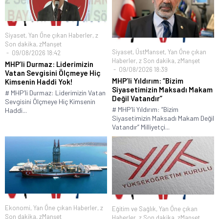
Siyaset
,
Yan Öne çıkan Haberler
,
z
Son dakika
,
zManşet
Siyaset
,
ÜstManset
,
Yan Öne çıkan
09/08/2026 18:42
Haberler
,
z Son dakika
,
zManşet
MHP’li Durmaz: Liderimizin
09/08/2026 18:39
Vatan Sevgisini Ölçmeye Hiç
MHP’li Yıldırım: “Bizim
Kimsenin Haddi Yok!
Siyasetimizin Maksadı Makam
# MHP’li Durmaz: Liderimizin Vatan
Değil Vatandır”
Sevgisini Ölçmeye Hiç Kimsenin
# MHP’li Yıldırım: “Bizim
Haddi...
Siyasetimizin Maksadı Makam Değil
Vatandır” Milliyetçi...
Ekonomi
,
Yan Öne çıkan Haberler
,
z
Eğitim ve Sağlık
,
Yan Öne çıkan
Son dakika
,
zManşet
Haberler
,
z Son dakika
,
zManşet