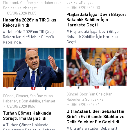
dakika
,
zManşet
Ekonomi
,
Yan Öne çıkan Haberler
,
z
09/08/2026 19:00
Son dakika
,
zManşet
09/08/2026 19:05
Plajlardaki İşgal Devri Bitiyor:
Bakanlık Sahiller İçin
Habur’da 2026’nın TIR Çıkış
Harekete Geçti
Rekoru Kırıldı
# Plajlardaki İşgal Devri Bitiyor:
# Habur’da 2026’nın TIR Çıkış
Bakanlık Sahiller İçin Harekete
Rekoru Kırıldı **Habur Gümrük
Geçti...
Kapısı’nda...
Güncel
,
Spor
,
Yan Öne çıkan
Güncel
,
Siyaset
,
Yan Öne çıkan
Haberler
,
z Son dakika
Haberler
,
z Son dakika
,
zManşet
09/08/2026 18:54
09/08/2026 18:57
UltraAslan Lideri Sebahattin
Turhan Çömez Hakkında
Şirin’in Evi Arandı: Silahlar ve
Soruşturma Başlatıldı
Çelik Yelekler Ele Geçirildi
# Turhan Çömez Hakkında
# UltraAslan Lideri Sebahattin
Soruşturma Başlatıldı Ankara