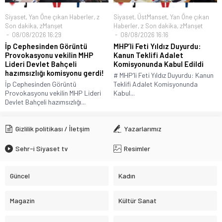
Siyaset
,
Yan Öne çıkan Haberler
,
z
Siyaset
,
ÜstManset
,
Yan Öne çıkan
Son dakika
,
zManşet
Haberler
,
z Son dakika
,
zManşet
08/08/2026 16:29
08/08/2026 16:16
İp Cephesinden Görüntü
MHP’li Feti Yıldız Duyurdu:
Provokasyonu vekilin MHP
Kanun Teklifi Adalet
Lideri Devlet Bahçeli
Komisyonunda Kabul Edildi
hazımsızlığı komisyonu gerdi!
# MHP’li Feti Yıldız Duyurdu: Kanun
İp Cephesinden Görüntü
Teklifi Adalet Komisyonunda
Provokasyonu vekilin MHP Lideri
Kabul...
Devlet Bahçeli hazımsızlığı...
Gizlilik politikası / İletşim
Yazarlarımız
Sehr-i Siyaset tv
Resimler
Güncel
Kadın
Magazin
Kültür Sanat