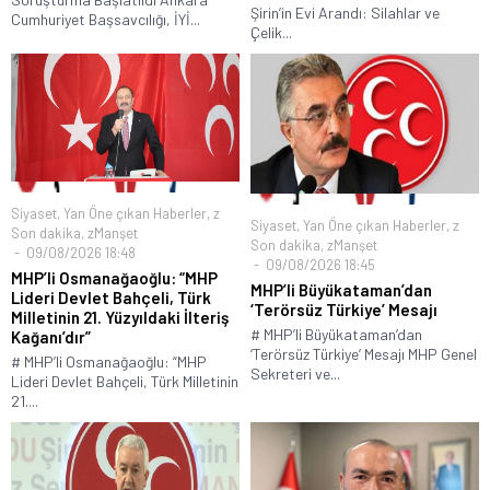
Şirin’in Evi Arandı: Silahlar ve
Cumhuriyet Başsavcılığı, İYİ...
Çelik...
Siyaset
,
Yan Öne çıkan Haberler
,
z
Siyaset
,
Yan Öne çıkan Haberler
,
z
Son dakika
,
zManşet
Son dakika
,
zManşet
09/08/2026 18:48
09/08/2026 18:45
MHP’li Osmanağaoğlu: “MHP
MHP’li Büyükataman’dan
Lideri Devlet Bahçeli, Türk
‘Terörsüz Türkiye’ Mesajı
Milletinin 21. Yüzyıldaki İlteriş
# MHP’li Büyükataman’dan
Kağanı’dır”
‘Terörsüz Türkiye’ Mesajı MHP Genel
# MHP’li Osmanağaoğlu: “MHP
Sekreteri ve...
Lideri Devlet Bahçeli, Türk Milletinin
21....