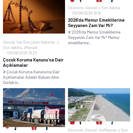
Ekonomi
,
Güncel
,
z Son dakika
09/08/2026 19:16
2026’da Memur Emeklilerine
Seyyanen Zam Var Mı?
# 2026’da Memur Emeklilerine
Seyyanen Zam Var Mı? Memur
Güncel
,
Yan Öne çıkan Haberler
,
z
emeklilerine...
Son dakika
,
zManşet
09/08/2026 19:23
Çocuk Koruma Kanunu’na Dair
Açıklamalar
# Çocuk Koruma Kanunu’na Dair
Açıklamalar Adalet Bakanı Akın
Gürlek’in...
Ekonomi
,
Güncel
,
ÜstManset
,
z Son