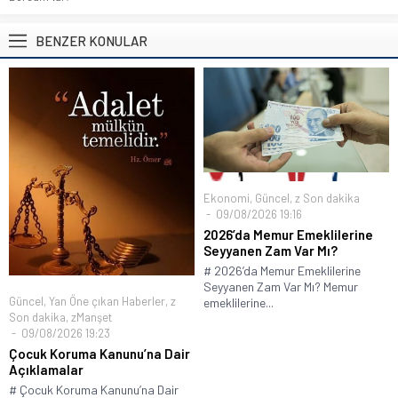
BENZER KONULAR
Ekonomi
,
Güncel
,
z Son dakika
09/08/2026 19:16
2026’da Memur Emeklilerine
Seyyanen Zam Var Mı?
# 2026’da Memur Emeklilerine
Seyyanen Zam Var Mı? Memur
Güncel
,
Yan Öne çıkan Haberler
,
z
emeklilerine...
Son dakika
,
zManşet
09/08/2026 19:23
Çocuk Koruma Kanunu’na Dair
Açıklamalar
# Çocuk Koruma Kanunu’na Dair