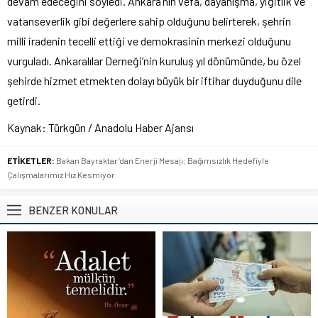
devam edeceğini söyledi. Ankara’nın vefa, dayanışma, yiğitlik ve
vatanseverlik gibi değerlere sahip olduğunu belirterek, şehrin
milli iradenin tecelli ettiği ve demokrasinin merkezi olduğunu
vurguladı. Ankaralılar Derneği’nin kuruluş yıl dönümünde, bu özel
şehirde hizmet etmekten dolayı büyük bir iftihar duyduğunu dile
getirdi.
Kaynak: Türkgün / Anadolu Haber Ajansı
ETİKETLER:
Bakan Bayraktar’dan Enerji Mesajı: Bağımsızlık Hedefiyle
Çalışmalarımız Hız Kesmiyor
BENZER KONULAR