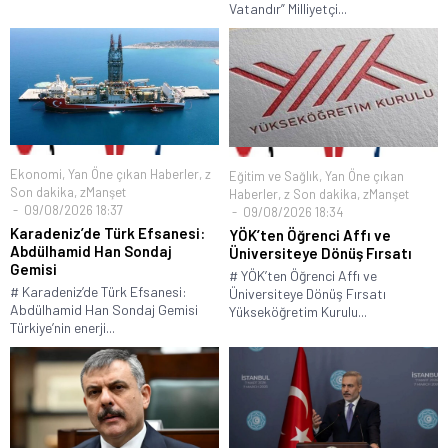
Vatandır” Milliyetçi...
Ekonomi
,
Yan Öne çıkan Haberler
,
z
Eğitim ve Sağlık
,
Yan Öne çıkan
Son dakika
,
zManşet
Haberler
,
z Son dakika
,
zManşet
09/08/2026 18:37
09/08/2026 18:34
Karadeniz’de Türk Efsanesi:
YÖK’ten Öğrenci Affı ve
Abdülhamid Han Sondaj
Üniversiteye Dönüş Fırsatı
Gemisi
# YÖK’ten Öğrenci Affı ve
# Karadeniz’de Türk Efsanesi:
Üniversiteye Dönüş Fırsatı
Abdülhamid Han Sondaj Gemisi
Yükseköğretim Kurulu...
Türkiye’nin enerji...