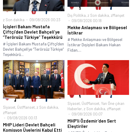
Dış Politika
,
z Son dakika
,
zManşet
z Son dakika
09/08/2026 00:23
09/08/2026 00:18
İçişleri Bakanı Mustafa
Mekke Anlaşması ve Bölgesel
Çiftçi’den Devlet Bahçeli’ye
İstikrar
“Terörsüz Türkiye” Teşekkürü
# Mekke Anlaşması ve Bölgesel
# İçişleri Bakanı Mustafa Çiftçi’den
İstikrar Dışişleri Bakanı Hakan
Devlet Bahçeli’ye “Terörsüz Türkiye”
Fidan,...
Teşekkürü...
Siyaset
,
ÜstManset
,
Yan Öne çıkan
Siyaset
,
ÜstManset
,
z Son dakika
,
Haberler
,
z Son dakika
,
zManşet
zManşet
09/08/2026 00:07
09/08/2026 00:13
MHP’li Özdemir’den Sert
MHP Lideri Devlet Bahçeli
Eleştiriler
Komisyon Üyelerini Kabul Etti