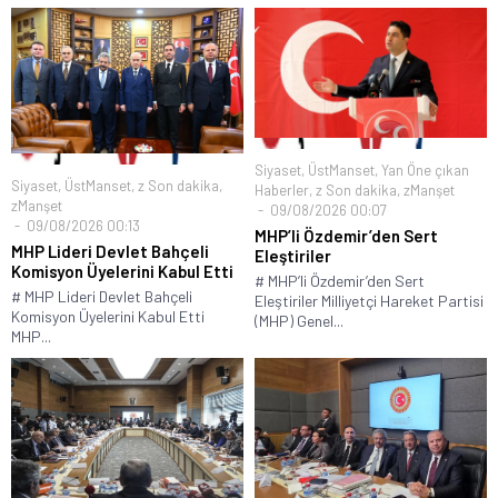
Siyaset
,
ÜstManset
,
Yan Öne çıkan
Siyaset
,
ÜstManset
,
z Son dakika
,
Haberler
,
z Son dakika
,
zManşet
zManşet
09/08/2026 00:07
09/08/2026 00:13
MHP’li Özdemir’den Sert
MHP Lideri Devlet Bahçeli
Eleştiriler
Komisyon Üyelerini Kabul Etti
# MHP’li Özdemir’den Sert
# MHP Lideri Devlet Bahçeli
Eleştiriler Milliyetçi Hareket Partisi
Komisyon Üyelerini Kabul Etti
(MHP) Genel...
MHP...