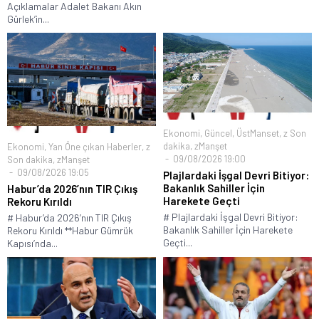
Açıklamalar Adalet Bakanı Akın
Gürlek’in...
Ekonomi
,
Güncel
,
ÜstManset
,
z Son
dakika
,
zManşet
Ekonomi
,
Yan Öne çıkan Haberler
,
z
09/08/2026 19:00
Son dakika
,
zManşet
09/08/2026 19:05
Plajlardaki İşgal Devri Bitiyor:
Bakanlık Sahiller İçin
Habur’da 2026’nın TIR Çıkış
Harekete Geçti
Rekoru Kırıldı
# Plajlardaki İşgal Devri Bitiyor:
# Habur’da 2026’nın TIR Çıkış
Bakanlık Sahiller İçin Harekete
Rekoru Kırıldı **Habur Gümrük
Geçti...
Kapısı’nda...