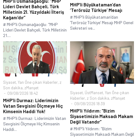
MHP’li Osmanağaoğlu: “MHP
MHP’li Büyükataman’dan
Lideri Devlet Bahçeli, Türk
‘Terörsüz Türkiye’ Mesajı
Milletinin 21. Yüzyıldaki İlteriş
# MHP’li Büyükataman’dan
Kağanı’dır”
‘Terörsüz Türkiye’ Mesajı MHP Genel
# MHP’li Osmanağaoğlu: “MHP
Sekreteri ve...
Lideri Devlet Bahçeli, Türk Milletinin
21....
Siyaset
,
Yan Öne çıkan Haberler
,
z
Son dakika
,
zManşet
Siyaset
,
ÜstManset
,
Yan Öne çıkan
09/08/2026 18:42
Haberler
,
z Son dakika
,
zManşet
MHP’li Durmaz: Liderimizin
09/08/2026 18:39
Vatan Sevgisini Ölçmeye Hiç
MHP’li Yıldırım: “Bizim
Kimsenin Haddi Yok!
Siyasetimizin Maksadı Makam
# MHP’li Durmaz: Liderimizin Vatan
Değil Vatandır”
Sevgisini Ölçmeye Hiç Kimsenin
# MHP’li Yıldırım: “Bizim
Haddi...
Siyasetimizin Maksadı Makam Değil