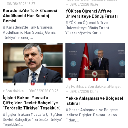
09/08/2026 18:37
09/08/2026 18:34
Karadeniz’de Türk Efsanesi:
YÖK’ten Öğrenci Affı ve
Abdülhamid Han Sondaj
Üniversiteye Dönüş Fırsatı
Gemisi
# YÖK’ten Öğrenci Affı ve
# Karadeniz’de Türk Efsanesi:
Üniversiteye Dönüş Fırsatı
Abdülhamid Han Sondaj Gemisi
Yükseköğretim Kurulu...
Türkiye’nin enerji...
Dış Politika
,
z Son dakika
,
zManşet
z Son dakika
09/08/2026 00:23
09/08/2026 00:18
İçişleri Bakanı Mustafa
Mekke Anlaşması ve Bölgesel
Çiftçi’den Devlet Bahçeli’ye
İstikrar
“Terörsüz Türkiye” Teşekkürü
# Mekke Anlaşması ve Bölgesel
# İçişleri Bakanı Mustafa Çiftçi’den
İstikrar Dışişleri Bakanı Hakan
Devlet Bahçeli’ye “Terörsüz Türkiye”
Fidan,...
Teşekkürü...