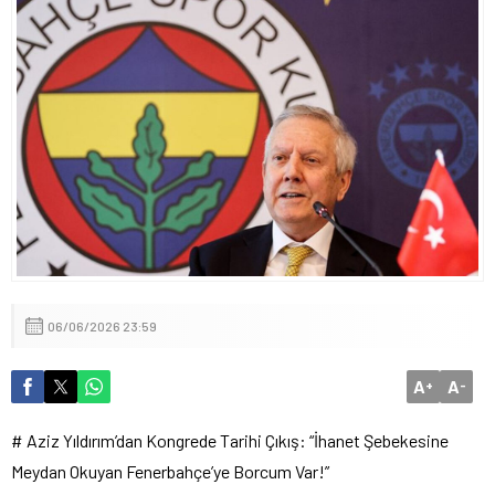
Çocuk Koruma Kanunu’na Dair Açıklamalar
2026’da Memur Emeklilerine Seyyanen Zam Var Mı?
06/06/2026 23:59
A
A
+
-
# Aziz Yıldırım’dan Kongrede Tarihi Çıkış: “İhanet Şebekesine
Meydan Okuyan Fenerbahçe’ye Borcum Var!”