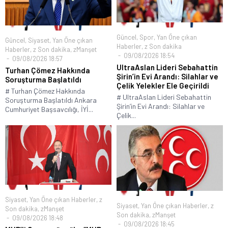
Güncel
,
Spor
,
Yan Öne çıkan
Güncel
,
Siyaset
,
Yan Öne çıkan
Haberler
,
z Son dakika
Haberler
,
z Son dakika
,
zManşet
09/08/2026 18:54
09/08/2026 18:57
UltraAslan Lideri Sebahattin
Turhan Çömez Hakkında
Şirin’in Evi Arandı: Silahlar ve
Soruşturma Başlatıldı
Çelik Yelekler Ele Geçirildi
# Turhan Çömez Hakkında
# UltraAslan Lideri Sebahattin
Soruşturma Başlatıldı Ankara
Şirin’in Evi Arandı: Silahlar ve
Cumhuriyet Başsavcılığı, İYİ...
Çelik...
Siyaset
,
Yan Öne çıkan Haberler
,
z
Siyaset
,
Yan Öne çıkan Haberler
,
z
Son dakika
,
zManşet
Son dakika
,
zManşet
09/08/2026 18:48
09/08/2026 18:45