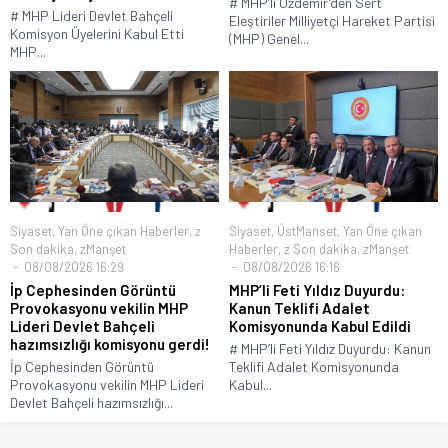
# MHP’li Özdemir’den Sert
# MHP Lideri Devlet Bahçeli
Eleştiriler Milliyetçi Hareket Partisi
Komisyon Üyelerini Kabul Etti
(MHP) Genel...
MHP...
Siyaset
,
Yan Öne çıkan Haberler
,
z
Siyaset
,
ÜstManset
,
Yan Öne çıkan
Son dakika
,
zManşet
Haberler
,
z Son dakika
,
zManşet
08/08/2026 16:29
08/08/2026 16:16
İp Cephesinden Görüntü
MHP’li Feti Yıldız Duyurdu:
Provokasyonu vekilin MHP
Kanun Teklifi Adalet
Lideri Devlet Bahçeli
Komisyonunda Kabul Edildi
hazımsızlığı komisyonu gerdi!
# MHP’li Feti Yıldız Duyurdu: Kanun
İp Cephesinden Görüntü
Teklifi Adalet Komisyonunda
Provokasyonu vekilin MHP Lideri
Kabul...
Devlet Bahçeli hazımsızlığı...