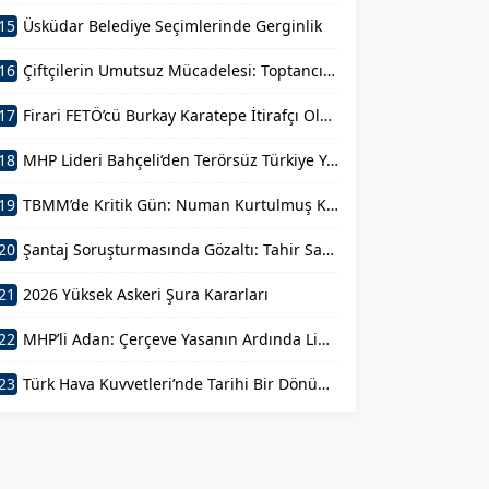
15
Üsküdar Belediye Seçimlerinde Gerginlik
16
Çiftçilerin Umutsuz Mücadelesi: Toptancıların Açgözlülüğü
17
Firari FETÖ’cü Burkay Karatepe İtirafçı Oldu
18
MHP Lideri Bahçeli’den Terörsüz Türkiye Yasası Açıklaması: “Herkes Kazandı”
19
TBMM’de Kritik Gün: Numan Kurtulmuş Kanun Teklifini İmzaladı
20
Şantaj Soruşturmasında Gözaltı: Tahir Sarıkaya Mahkemede
21
2026 Yüksek Askeri Şura Kararları
22
MHP’li Adan: Çerçeve Yasanın Ardında Liderimiz Bahçeli’nin Cesareti ve Feraseti Var
23
Türk Hava Kuvvetleri’nde Tarihi Bir Dönüm Noktası: Albay Özlem Karapınar