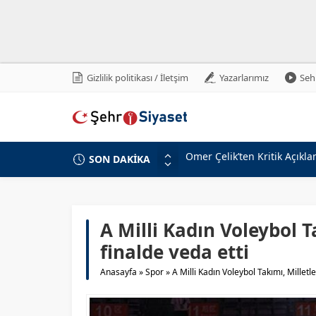
Gizlilik politikası / İletşim
Yazarlarımız
Sehr
SON DAKİKA
Fenerbahçe, Sturm Graz’ı Ta
Şehit ve Gazilere Yeni Hakl
Türkiye’den İsrail’e Mescid-
10 Soruda “Terörsüz Türkiye”
A Milli Kadın Voleybol T
MHP Lideri Bahçeli’ye Teşe
finalde veda etti
MHP’li Özdemir’den İP’e Ser
Anasayfa
»
Spor
»
A Milli Kadın Voleybol Takımı, Milletle
Aziz Yıldırım’a Tehdit: Suç
Numan Kurtulmuş’tan Dikkat 