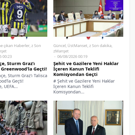
e çıkan Haberler
,
z Son
Güncel
,
ÜstManset
,
z Son dakika
,
şet
zManşet
6 00:23
06/08/2026 00:19
e, Sturm Graz’ı
Şehit ve Gazilere Yeni Haklar
e Greenwood’la Geçti!
İçeren Kanun Teklifi
Komisyondan Geçti
çe, Sturm Graz’ı Talisca
od’la Geçti!
# Şehit ve Gazilere Yeni Haklar
, UEFA...
İçeren Kanun Teklifi
Komisyondan...