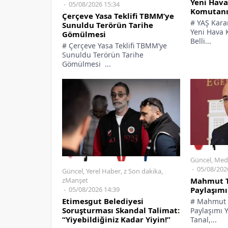
Yeni Hava
05/08/2026 15:34
Komutanı 
Çerçeve Yasa Teklifi TBMM’ye
# YAŞ Kara
Sunuldu Terörün Tarihe
Yeni Hava 
Gömülmesi
Belli...
# Çerçeve Yasa Teklifi TBMM’ye
Sunuldu Terörün Tarihe
Gömülmesi ...
Güncel
,
Med
05/08/202
Güncel
,
Yerel Haber
,
z Son dakika
,
zManşet
Mahmut T
05/08/2026 14:39
Paylaşımı
Etimesgut Belediyesi
# Mahmut T
Soruşturması Skandal Talimat:
Paylaşımı 
“Yiyebildiğiniz Kadar Yiyin!”
Tanal,...