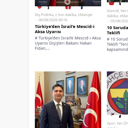
Güncel
,
Yan 
Dış Politika
,
z Son dakika
,
zManşet
dakika
,
zMan
06/08/2026 00:16
05/08/202
Türkiye’den İsrail’e Mescid-i
10 Soruda
Aksa Uyarısı
Teklifi
# Türkiye’den İsrail’e Mescid-i Aksa
# 10 Sorud
Uyarısı Dışişleri Bakanı Hakan
Teklifi “Te
Fidan,...
kapsamında
Spor
,
Yan Ön