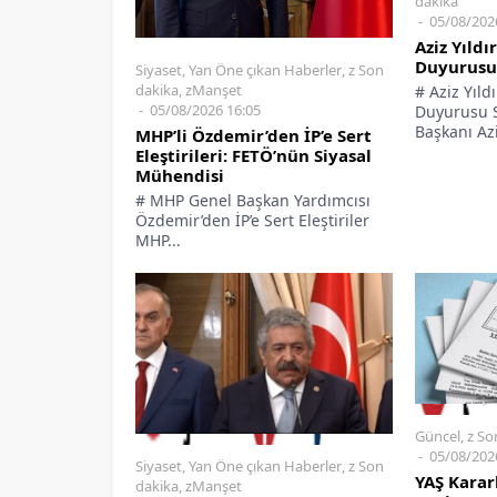
dakika
05/08/202
Aziz Yıldı
Duyurusu
Siyaset
,
Yan Öne çıkan Haberler
,
z Son
dakika
,
zManşet
# Aziz Yıld
05/08/2026 16:05
Duyurusu 
Başkanı Azi
MHP’li Özdemir’den İP’e Sert
Eleştirileri: FETÖ’nün Siyasal
Mühendisi
# MHP Genel Başkan Yardımcısı
Özdemir’den İP’e Sert Eleştiriler
MHP...
Güncel
,
z So
05/08/202
Siyaset
,
Yan Öne çıkan Haberler
,
z Son
YAŞ Karar
dakika
,
zManşet