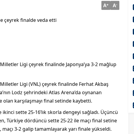
A
+
A
-
ne
çeyrek finalde veda etti
Milletler Ligi
çeyrek finalinde Japonya’ya 3-2 ma
ğlup
Milletler Ligi (VNL)
çeyrek finalinde Ferhat Akba
ş
nya’nın Lodz şehrindeki Atlas Arena’da oynanan
olan karşılaşmayı final setinde kaybetti.
 ikinci sette 25-16’l
ık skorla dengeyi sağladı.
Üçüncü
ken, Türkiye dördüncü sette 25-22 ile maç
ı final setine
a, ma
ç
ı 3-2 galip tamamlayarak yarı finale y
ükseldi.