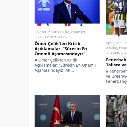
Siyaset
,
z Son dakika
,
zManşet
06/08/2026 00:26
Spor
,
Yan Ön
Ömer Çelik’ten Kritik
dakika
,
zMan
Açıklamalar: “Sürecin En
06/08/202
Önemli Aşamasındayız”
Fenerbahç
# Ömer Çelik’ten Kritik
Talisca v
Açıklamalar: “Sürecin En Önemli
Aşamasındayız” AK...
# Fenerbah
ve Greenwo
Fenerbahçe