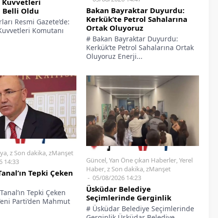
 Kuvvetleri
Bakan Bayraktar Duyurdu:
Belli Oldu
Kerkük’te Petrol Sahalarına
rları Resmi Gazete’de:
Ortak Oluyoruz
Kuvvetleri Komutanı
# Bakan Bayraktar Duyurdu:
Kerkük’te Petrol Sahalarına Ortak
Oluyoruz Enerji...
ya
,
z Son dakika
,
zManşet
Güncel
,
Yan Öne çıkan Haberler
,
Yerel
6 14:33
Haber
,
z Son dakika
,
zManşet
anal’ın Tepki Çeken
05/08/2026 14:23
Üsküdar Belediye
anal’ın Tepki Çeken
Seçimlerinde Gerginlik
Yeni Parti’den Mahmut
# Üsküdar Belediye Seçimlerinde
Gerginlik Üsküdar Belediye