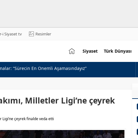
-i Siyaset tv
Resimler
Sehrisiyaset
Siyaset
Türk Dünyası
lisca ve Greenwood’la Geçti!
ar İçeren Kanun Teklifi Komisyondan Geçti
i Aksa Uyarısı
 Teklifi
akımı, Milletler Ligi’ne çeyrek
kkür
t Eleştirileri: FETÖ’nün Siyasal Mühendisi
r Ligi’ne çeyrek finalde veda etti
 Duyurusu Süreci
Çeken Mesaj: Devlet Aklı ile Millet İrfanı Buluştu