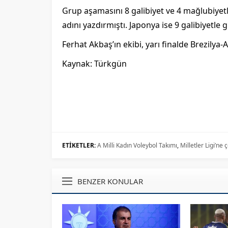
Grup a
şamasını 8 galibiyet ve 4 mağlubiyetl
adını yazdırmıştı. Japonya ise 9 galibiyetl
Ferhat Akbaş’ın ekibi, yarı finalde Brezilya
Kaynak:
Türkgün
ETİKETLER:
A Milli Kadın Voleybol Takımı
,
Milletler Ligi’ne 
BENZER KONULAR