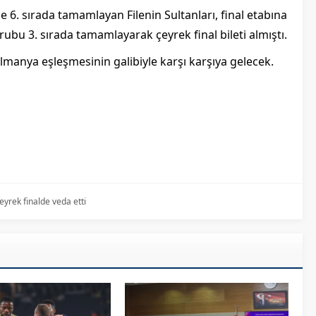
e 6. sırada tamamlayan Filenin Sultanları, final etabına
e grubu 3. sırada tamamlayarak
çeyrek final bileti alm
ıştı.
-Almanya eşleşmesinin galibiyle karşı karşıya gelecek.
çeyrek finalde veda etti