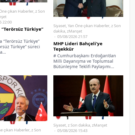
Öne çıkan Haberler
,
z Son
şet
6 22:00
Siyaset
,
Yan Öne çıkan Haberler
,
z Son
 “Terörsüz Türkiye”
dakika
,
zManşet
05/08/2026 21:57
a “Terörsüz Türkiye”
MHP Lideri Bahçeli’ye
rörsüz Türkiye” süreci
Teşekkür
...
# Cumhurbaşkanı Erdoğan’dan
Milli Dayanışma ve Toplumsal
Bütünleşme Teklifi Paylaşımı...
Siyaset
,
z Son dakika
,
zManşet
e çıkan Haberler
,
z Son
05/08/2026 15:43