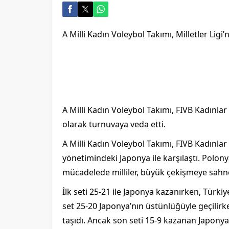
A Milli Kad
ın Voleybol Takımı, Milletler Ligi’
A Milli Kad
ın Voleybol Takımı, FIVB Kadınlar 
olarak turnuvaya veda etti.
A Milli Kadın Voleybol Takımı, FIVB Kadınlar 
y
önetimindeki Japonya ile kar
şılaştı. Polo
m
ücadelede milliler, büyük çeki
şmeye sahne 
İlk seti 25-21 ile Japonya kazanırken, T
ürkiye
set 25-20 Japonya’n
ın
üstünlü
ğ
üyle geçilir
taşıdı. Ancak son seti 15-9 kazanan Japony