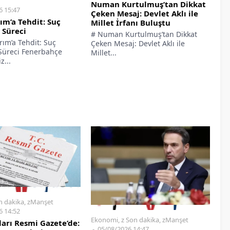
Numan Kurtulmuş’tan Dikkat
6 15:47
Çeken Mesaj: Devlet Aklı ile
rım’a Tehdit: Suç
Millet İrfanı Buluştu
 Süreci
# Numan Kurtulmuş’tan Dikkat
ırım’a Tehdit: Suç
Çeken Mesaj: Devlet Aklı ile
Süreci Fenerbahçe
Millet...
z...
n dakika
,
zManşet
6 14:52
Ekonomi
,
z Son dakika
,
zManşet
ları Resmi Gazete’de:
05/08/2026 14:47