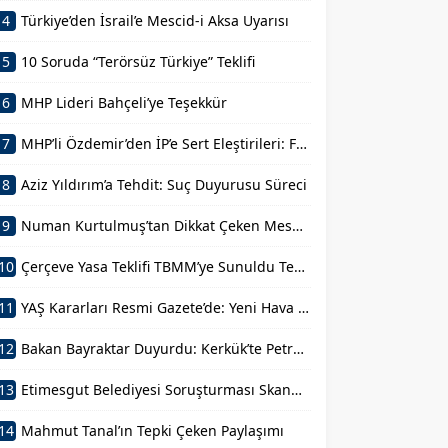
4
Türkiye’den İsrail’e Mescid-i Aksa Uyarısı
5
10 Soruda “Terörsüz Türkiye” Teklifi
6
MHP Lideri Bahçeli’ye Teşekkür
7
MHP’li Özdemir’den İP’e Sert Eleştirileri: FETÖ’nün Siyasal Mühendisi
8
Aziz Yıldırım’a Tehdit: Suç Duyurusu Süreci
9
Numan Kurtulmuş’tan Dikkat Çeken Mesaj: Devlet Aklı ile Millet İrfanı Buluştu
10
Çerçeve Yasa Teklifi TBMM’ye Sunuldu Terörün Tarihe Gömülmesi
11
YAŞ Kararları Resmi Gazete’de: Yeni Hava Kuvvetleri Komutanı Belli Oldu
12
Bakan Bayraktar Duyurdu: Kerkük’te Petrol Sahalarına Ortak Oluyoruz
13
Etimesgut Belediyesi Soruşturması Skandal Talimat: “Yiyebildiğiniz Kadar Yiyin!”
14
Mahmut Tanal’ın Tepki Çeken Paylaşımı