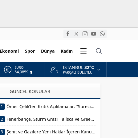
Diğer
Ekonomi
Spor
Dünya
Kadın
Kategoriler
İSTANBUL
32°C
ALTIN
6.496,95
PARÇALI BULUTLU
BİST
13.703,13
GÜNCEL KONULAR
DOLAR
47,5639
1
Ömer Çelik’ten Kritik Açıklamalar: “Sürecin En Önemli Aşamasındayız”
EURO
54,9859
2
Fenerbahçe, Sturm Graz’ı Talisca ve Greenwood’la Geçti!
3
Şehit ve Gazilere Yeni Haklar İçeren Kanun Teklifi Komisyondan Geçti