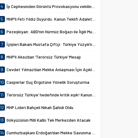
4
İp Cephesinden Görüntü Provokasyonu vekilin MHP Lideri Devlet Bahçeli hazımsızlığı komisyonu gerdi!
5
MHP’li Feti Yıldız Duyurdu: Kanun Teklifi Adalet Komisyonunda Kabul Edildi
6
Pezeşkiyan: ABD’nin Hürmüz Boğazı ile İlgili Mutabakat İhlallerine Karşılık Verdik
7
İçişleri Bakanı Mustafa Çiftçi: Türkiye Yüzyılı’nın Hedefleri
8
MHP’li Aksu’dan ‘Terörsüz Türkiye’ Mesajı
9
Cevdet Yılmaz’dan Mekke Anlaşması İçin Açıklamalar
10
Casperlar Suç Örgütüne Yönelik Soruşturma
11
Terörsüz Türkiye’ hedefinde kritik eşik! Kanun teklifi kabul edildi
12
MHP Lideri Bahçeli Nikah Şahidi Oldu
13
Gökyüzünün Milli Kalbi Tek Merkezden Atacak
14
Cumhurbaşkanı Erdoğan’dan Mekke Savunma Anlaşması Açıklaması