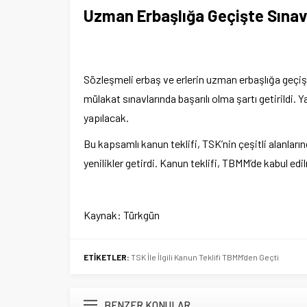
Uzman Erbaşlığa Geçişte Sınav 
Sözleşmeli erbaş ve erlerin uzman erbaşlığa geçişler
mülakat sınavlarında başarılı olma şartı getirildi. Y
yapılacak.
Bu kapsamlı kanun teklifi, TSK’nin çeşitli alanları
yenilikler getirdi. Kanun teklifi, TBMM’de kabul ed
Kaynak: Türkgün
ETİKETLER:
TSK İle İlgili Kanun Teklifi TBMM'den Geçti
BENZER KONULAR