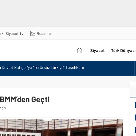
r-i Siyaset tv
Resimler
Sehrisiyaset
Siyaset
Türk Dünyası
ikrar
on Üyelerini Kabul Etti
er
yonu vekilin MHP Lideri Devlet Bahçeli hazımsızlığı komisyonu gerdi!
 TBMM’den Geçti
n Teklifi Adalet Komisyonunda Kabul Edildi
eçti
 ile İlgili Mutabakat İhlallerine Karşılık Verdik
rkiye Yüzyılı’nın Hedefleri
’ Mesajı