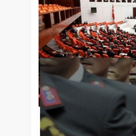
İçişleri Bakanı Mustafa Çiftçi’de