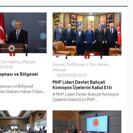
 Son dakika
,
zManşet
Siyaset
,
ÜstManset
,
z Son dakika
,
6 00:18
zManşet
aşması ve Bölgesel
09/08/2026 00:13
MHP Lideri Devlet Bahçeli
aşması ve Bölgesel
Komisyon Üyelerini Kabul Etti
şleri Bakanı Hakan Fidan,...
# MHP Lideri Devlet Bahçeli Komisyon
Üyelerini Kabul Etti MHP...