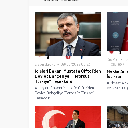
Dış Politika
,
z
z Son dakika
09/08/2026 00:23
09/08/202
İçişleri Bakanı Mustafa Çiftçi’den
Mekke Anl
Devlet Bahçeli’ye “Terörsüz
İstikrar
Türkiye” Teşekkürü
# Mekke Anl
# İçişleri Bakanı Mustafa Çiftçi’den
İstikrar Dışi
Devlet Bahçeli’ye “Terörsüz Türkiye”
Teşekkürü...