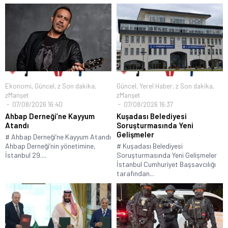
Ekonomi
,
Güncel
,
z Son dakika
,
Güncel
,
Yerel Haber
,
z Son dakika
,
zManşet
zManşet
07/08/2026 16:40
07/08/2026 16:37
Ahbap Derneği’ne Kayyum
Kuşadası Belediyesi
Atandı
Soruşturmasında Yeni
Gelişmeler
# Ahbap Derneği’ne Kayyum Atandı
Ahbap Derneği’nin yönetimine,
# Kuşadası Belediyesi
İstanbul 29....
Soruşturmasında Yeni Gelişmeler
İstanbul Cumhuriyet Başsavcılığı
tarafından...