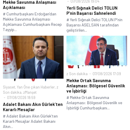
07/08/2026 19:04
Mekke Savunma Anlaşması
Açıklaması
Yerli Sığınak Delici TOLUN
P’nin Başarısı Sahnelendi
# Cumhurbaşkanı Erdoğan’dan
Mekke Savunma Anlaşması
# Yerli Sığınak Delici TOLUN P’nin
Açıklaması Cumhurbaşkanı Recep
Başarısı ASELSAN tarafından
Tayyip...
geliştirilen...
z Son dakika
07/08/2026 17:09
Mekke Ortak Savunma
Anlaşması: Bölgesel Güvenlik
Siyaset
,
Yan Öne çıkan Haberler
,
z
ve İşbirliği
Son dakika
,
zManşet
# Mekke Ortak Savunma
07/08/2026 18:59
Anlaşması: Bölgesel Güvenlik ve
Adalet Bakanı Akın Gürlek’ten
İşbirliği Cumhurbaşkanı...
Kararlı Mesajlar
# Adalet Bakanı Akın Gürlek’ten
Kararlı Mesajlar Adalet Bakanı
Akın...