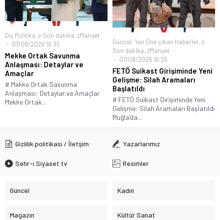
Dış Politika
,
z Son dakika
,
zManşet
Güncel
,
Yan Öne çıkan Haberler
,
z
07/08/2026 16:35
Son dakika
,
zManşet
Mekke Ortak Savunma
07/08/2026 16:25
Anlaşması: Detaylar ve
FETÖ Suikast Girişiminde Yeni
Amaçlar
Gelişme: Silah Aramaları
# Mekke Ortak Savunma
Başlatıldı
Anlaşması: Detaylar ve Amaçlar
# FETÖ Suikast Girişiminde Yeni
Mekke Ortak...
Gelişme: Silah Aramaları Başlatıldı
Muğla’da...
Gizlilik politikası / İletşim
Yazarlarımız
Sehr-i Siyaset tv
Resimler
Güncel
Kadın
Magazin
Kültür Sanat