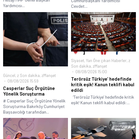
Cumhurbaşkanı Yardımcısı
Yardımcısı...
Cevdet...
Siyaset
,
Yan Öne çıkan Haberler
,
z
Son dakika
,
zManşet
08/08/2026 15:00
Güncel
,
z Son dakika
,
zManşet
Terörsüz Türkiye’ hedefinde
08/08/2026 15:59
kritik eşik! Kanun teklifi kabul
Casperlar Suç Örgütüne
edildi
Yönelik Soruşturma
‘Terörsüz Türkiye’ hedefinde kritik
# Casperlar Suç Örgütüne Yönelik
eşik! Kanun teklifi kabul edildi:...
Soruşturma Bakırköy Cumhuriyet
Başsavcılığı tarafından...