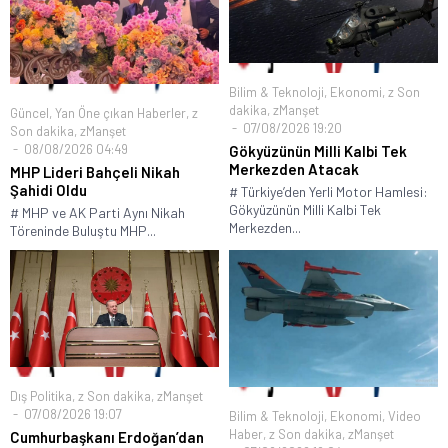
Bilim & Teknoloji
,
Ekonomi
,
z Son
dakika
,
zManşet
Güncel
,
Yan Öne çıkan Haberler
,
z
07/08/2026 19:20
Son dakika
,
zManşet
08/08/2026 04:49
Gökyüzünün Milli Kalbi Tek
Merkezden Atacak
MHP Lideri Bahçeli Nikah
Şahidi Oldu
# Türkiye’den Yerli Motor Hamlesi:
Gökyüzünün Milli Kalbi Tek
# MHP ve AK Parti Aynı Nikah
Merkezden...
Töreninde Buluştu MHP...
Dış Politika
,
z Son dakika
,
zManşet
07/08/2026 19:07
Bilim & Teknoloji
,
Ekonomi
,
Video
Haber
,
z Son dakika
,
zManşet
Cumhurbaşkanı Erdoğan’dan