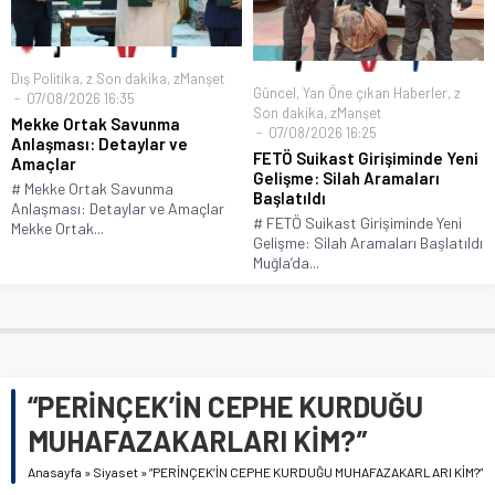
Dış Politika
,
z Son dakika
,
zManşet
Güncel
,
Yan Öne çıkan Haberler
,
z
07/08/2026 16:35
Son dakika
,
zManşet
Mekke Ortak Savunma
07/08/2026 16:25
Anlaşması: Detaylar ve
FETÖ Suikast Girişiminde Yeni
Amaçlar
Gelişme: Silah Aramaları
# Mekke Ortak Savunma
Başlatıldı
Anlaşması: Detaylar ve Amaçlar
# FETÖ Suikast Girişiminde Yeni
Mekke Ortak...
Gelişme: Silah Aramaları Başlatıldı
Muğla’da...
“PERİNÇEK’İN CEPHE KURDUĞU
MUHAFAZAKARLARI KİM?”
Anasayfa
»
Siyaset
»
“PERİNÇEK’İN CEPHE KURDUĞU MUHAFAZAKARLARI KİM?”