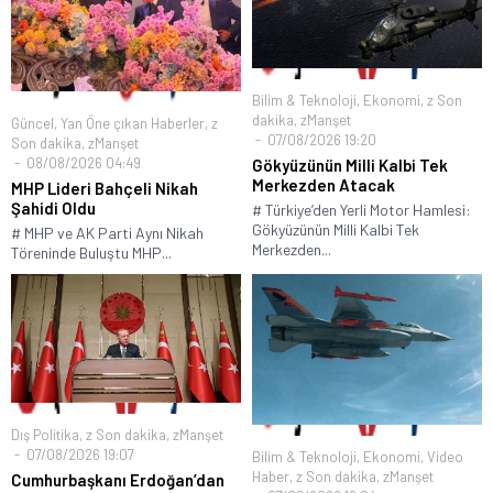
Bilim & Teknoloji
,
Ekonomi
,
z Son
dakika
,
zManşet
Güncel
,
Yan Öne çıkan Haberler
,
z
07/08/2026 19:20
Son dakika
,
zManşet
08/08/2026 04:49
Gökyüzünün Milli Kalbi Tek
Merkezden Atacak
MHP Lideri Bahçeli Nikah
Şahidi Oldu
# Türkiye’den Yerli Motor Hamlesi:
Gökyüzünün Milli Kalbi Tek
# MHP ve AK Parti Aynı Nikah
Merkezden...
Töreninde Buluştu MHP...
Dış Politika
,
z Son dakika
,
zManşet
07/08/2026 19:07
Bilim & Teknoloji
,
Ekonomi
,
Video
Haber
,
z Son dakika
,
zManşet
Cumhurbaşkanı Erdoğan’dan