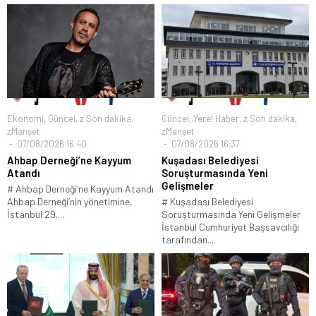
Ekonomi
,
Güncel
,
z Son dakika
,
Güncel
,
Yerel Haber
,
z Son dakika
,
zManşet
zManşet
07/08/2026 16:40
07/08/2026 16:37
Ahbap Derneği’ne Kayyum
Kuşadası Belediyesi
Atandı
Soruşturmasında Yeni
Gelişmeler
# Ahbap Derneği’ne Kayyum Atandı
Ahbap Derneği’nin yönetimine,
# Kuşadası Belediyesi
İstanbul 29....
Soruşturmasında Yeni Gelişmeler
İstanbul Cumhuriyet Başsavcılığı
tarafından...