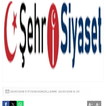
MHP’li Feti Yıldız Duyurdu: Kanun Teklifi Adalet
Komisyonunda Kabul Edildi
20/01/2016 11:17 | SON GÜNCELLENME: 20/01/2016 14:33
A
A
+
-