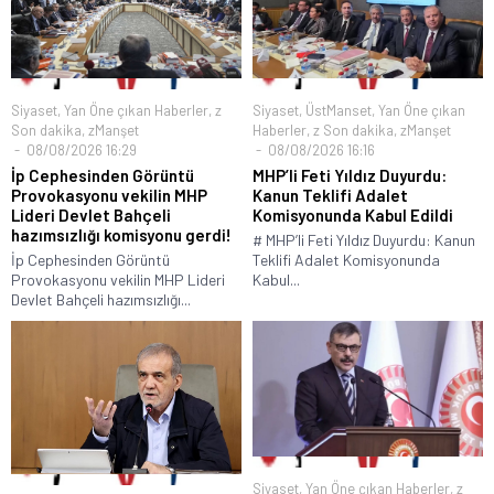
Siyaset
,
Yan Öne çıkan Haberler
,
z
Siyaset
,
ÜstManset
,
Yan Öne çıkan
Son dakika
,
zManşet
Haberler
,
z Son dakika
,
zManşet
08/08/2026 16:29
08/08/2026 16:16
İp Cephesinden Görüntü
MHP’li Feti Yıldız Duyurdu:
Provokasyonu vekilin MHP
Kanun Teklifi Adalet
Lideri Devlet Bahçeli
Komisyonunda Kabul Edildi
hazımsızlığı komisyonu gerdi!
# MHP’li Feti Yıldız Duyurdu: Kanun
İp Cephesinden Görüntü
Teklifi Adalet Komisyonunda
Provokasyonu vekilin MHP Lideri
Kabul...
Devlet Bahçeli hazımsızlığı...
Siyaset
,
Yan Öne çıkan Haberler
,
z