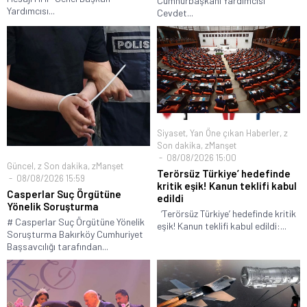
Cumhurbaşkanı Yardımcısı
Yardımcısı...
Cevdet...
Siyaset
,
Yan Öne çıkan Haberler
,
z
Son dakika
,
zManşet
08/08/2026 15:00
Güncel
,
z Son dakika
,
zManşet
Terörsüz Türkiye’ hedefinde
08/08/2026 15:59
kritik eşik! Kanun teklifi kabul
Casperlar Suç Örgütüne
edildi
Yönelik Soruşturma
‘Terörsüz Türkiye’ hedefinde kritik
# Casperlar Suç Örgütüne Yönelik
eşik! Kanun teklifi kabul edildi:...
Soruşturma Bakırköy Cumhuriyet
Başsavcılığı tarafından...