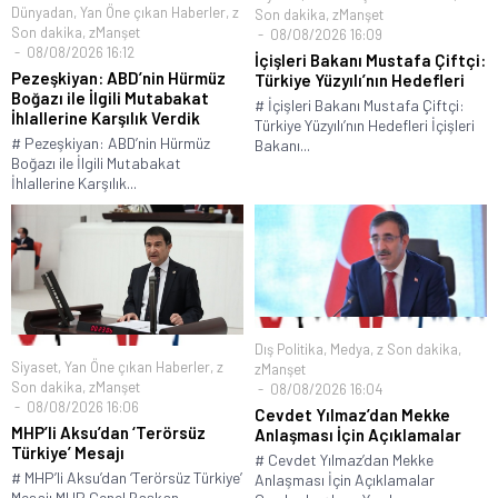
Dünyadan
,
Yan Öne çıkan Haberler
,
z
Son dakika
,
zManşet
Son dakika
,
zManşet
08/08/2026 16:09
08/08/2026 16:12
İçişleri Bakanı Mustafa Çiftçi:
Pezeşkiyan: ABD’nin Hürmüz
Türkiye Yüzyılı’nın Hedefleri
Boğazı ile İlgili Mutabakat
# İçişleri Bakanı Mustafa Çiftçi:
İhlallerine Karşılık Verdik
Türkiye Yüzyılı’nın Hedefleri İçişleri
# Pezeşkiyan: ABD’nin Hürmüz
Bakanı...
Boğazı ile İlgili Mutabakat
İhlallerine Karşılık...
Dış Politika
,
Medya
,
z Son dakika
,
Siyaset
,
Yan Öne çıkan Haberler
,
z
zManşet
Son dakika
,
zManşet
08/08/2026 16:04
08/08/2026 16:06
Cevdet Yılmaz’dan Mekke
MHP’li Aksu’dan ‘Terörsüz
Anlaşması İçin Açıklamalar
Türkiye’ Mesajı
# Cevdet Yılmaz’dan Mekke
# MHP’li Aksu’dan ‘Terörsüz Türkiye’
Anlaşması İçin Açıklamalar
Mesajı MHP Genel Başkan