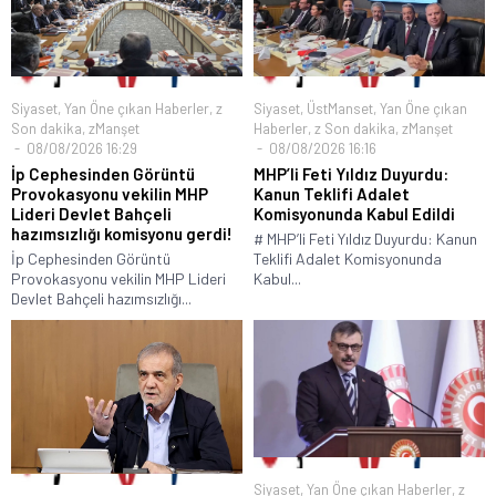
Siyaset
,
Yan Öne çıkan Haberler
,
z
Siyaset
,
ÜstManset
,
Yan Öne çıkan
Son dakika
,
zManşet
Haberler
,
z Son dakika
,
zManşet
08/08/2026 16:29
08/08/2026 16:16
İp Cephesinden Görüntü
MHP’li Feti Yıldız Duyurdu:
Provokasyonu vekilin MHP
Kanun Teklifi Adalet
Lideri Devlet Bahçeli
Komisyonunda Kabul Edildi
hazımsızlığı komisyonu gerdi!
# MHP’li Feti Yıldız Duyurdu: Kanun
İp Cephesinden Görüntü
Teklifi Adalet Komisyonunda
Provokasyonu vekilin MHP Lideri
Kabul...
Devlet Bahçeli hazımsızlığı...
Siyaset
,
Yan Öne çıkan Haberler
,
z