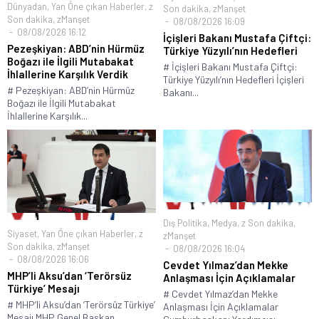
Dünyadan
,
Yan Öne çıkan Haberler
,
z
Son dakika
,
zManşet
Son dakika
,
zManşet
08/08/2026 16:09
08/08/2026 16:12
İçişleri Bakanı Mustafa Çiftçi:
Pezeşkiyan: ABD’nin Hürmüz
Türkiye Yüzyılı’nın Hedefleri
Boğazı ile İlgili Mutabakat
# İçişleri Bakanı Mustafa Çiftçi:
İhlallerine Karşılık Verdik
Türkiye Yüzyılı’nın Hedefleri İçişleri
# Pezeşkiyan: ABD’nin Hürmüz
Bakanı...
Boğazı ile İlgili Mutabakat
İhlallerine Karşılık...
Dış Politika
,
Medya
,
z Son dakika
,
Siyaset
,
Yan Öne çıkan Haberler
,
z
zManşet
Son dakika
,
zManşet
08/08/2026 16:04
08/08/2026 16:06
Cevdet Yılmaz’dan Mekke
MHP’li Aksu’dan ‘Terörsüz
Anlaşması İçin Açıklamalar
Türkiye’ Mesajı
# Cevdet Yılmaz’dan Mekke
# MHP’li Aksu’dan ‘Terörsüz Türkiye’
Anlaşması İçin Açıklamalar
Mesajı MHP Genel Başkan