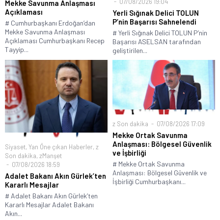
07/08/2026 19:04
Mekke Savunma Anlaşması
Açıklaması
Yerli Sığınak Delici TOLUN
P’nin Başarısı Sahnelendi
# Cumhurbaşkanı Erdoğan’dan
Mekke Savunma Anlaşması
# Yerli Sığınak Delici TOLUN P’nin
Açıklaması Cumhurbaşkanı Recep
Başarısı ASELSAN tarafından
Tayyip...
geliştirilen...
z Son dakika
07/08/2026 17:09
Mekke Ortak Savunma
Anlaşması: Bölgesel Güvenlik
Siyaset
,
Yan Öne çıkan Haberler
,
z
ve İşbirliği
Son dakika
,
zManşet
# Mekke Ortak Savunma
07/08/2026 18:59
Anlaşması: Bölgesel Güvenlik ve
Adalet Bakanı Akın Gürlek’ten
İşbirliği Cumhurbaşkanı...
Kararlı Mesajlar
# Adalet Bakanı Akın Gürlek’ten
Kararlı Mesajlar Adalet Bakanı
Akın...