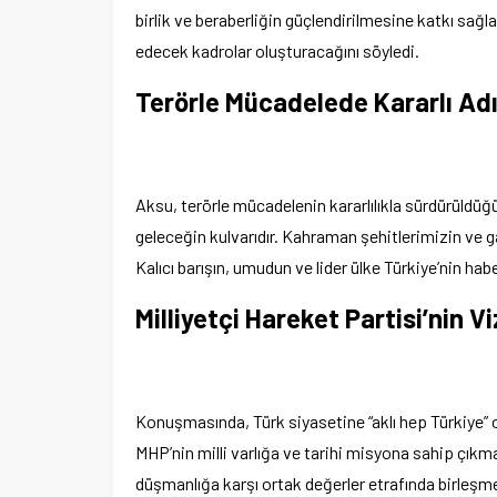
birlik ve beraberliğin güçlendirilmesine katkı sağla
edecek kadrolar oluşturacağını söyledi.
Terörle Mücadelede Kararlı Ad
Aksu, terörle mücadelenin kararlılıkla sürdürüldüğü
geleceğin kulvarıdır. Kahraman şehitlerimizin ve ga
Kalıcı barışın, umudun ve lider ülke Türkiye’nin habe
Milliyetçi Hareket Partisi’nin V
Konuşmasında, Türk siyasetine “aklı hep Türkiye” o
MHP’nin milli varlığa ve tarihi misyona sahip çıkma
düşmanlığa karşı ortak değerler etrafında birleşm