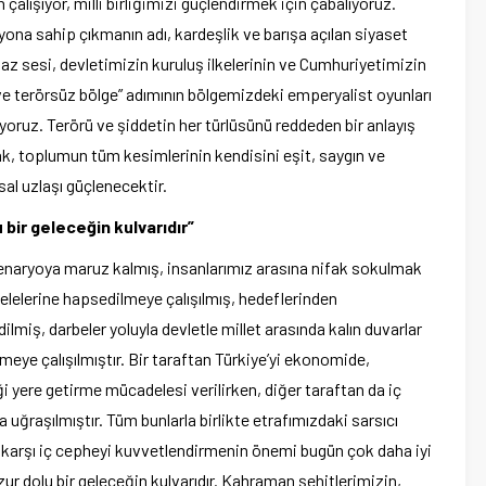
 çalışıyor, milli birliğimizi güçlendirmek için çabalıyoruz.
isyona sahip çıkmanın adı, kardeşlik ve barışa açılan siyaset
az sesi, devletimizin kuruluş ilkelerinin ve Cumhuriyetimizin
e ve terörsüz bölge” adımının bölgemizdeki emperyalist oyunları
oruz. Terörü ve şiddetin her türlüsünü reddeden bir anlayış
, toplumun tüm kesimlerinin kendisini eşit, saygın ve
sal uzlaşı güçlenecektir.
 bir geleceğin kulvarıdır”
senaryoya maruz kalmış, insanlarımız arasına nifak sokulmak
selelerine hapsedilmeye çalışılmış, hedeflerinden
dilmiş, darbeler yoluyla devletle millet arasında kalın duvarlar
lmeye çalışılmıştır. Bir taraftan Türkiye’yi ekonomide,
 yere getirme mücadelesi verilirken, diğer taraftan da iç
raşılmıştır. Tüm bunlarla birlikte etrafımızdaki sarsıcı
e karşı iç cepheyi kuvvetlendirmenin önemi bugün çok daha iyi
zur dolu bir geleceğin kulvarıdır. Kahraman şehitlerimizin,