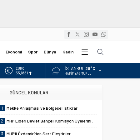
Diğer
Ekonomi
Spor
Dünya
Kadın
Kategoriler
İSTANBUL
29°C
EURO
55,1881
HAFIF YAĞMURLU
ALTIN
6.660,55
GÜNCEL KONULAR
BİST
13.779,39
1
Mekke Anlaşması ve Bölgesel İstikrar
DOLAR
47,7111
2
MHP Lideri Devlet Bahçeli Komisyon Üyelerini Kabul Etti
3
MHP’li Özdemir’den Sert Eleştiriler