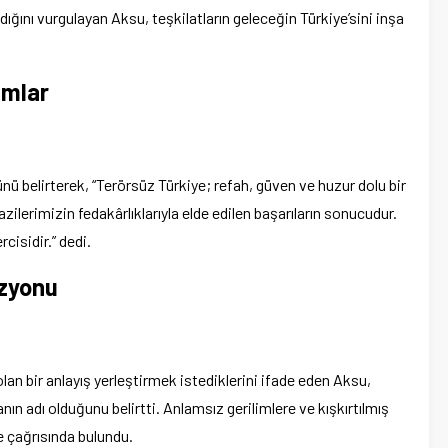
dığını vurgulayan Aksu, teşkilatların geleceğin Türkiye’sini inşa
ımlar
nü belirterek, “Terörsüz Türkiye; refah, güven ve huzur dolu bir
zilerimizin fedakârlıklarıyla elde edilen başarıların sonucudur.
rcisidir.” dedi.
izyonu
lan bir anlayış yerleştirmek istediklerini ifade eden Aksu,
nın adı olduğunu belirtti. Anlamsız gerilimlere ve kışkırtılmış
e çağrısında bulundu.