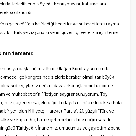
arla ilerlediklerini söyledi. Konuşmasını, katılımcılara
erek sonlandırdı.
nin geleceği için belirlediği hedefler ve bu hedeflere ulaşma
süz bir Türkiye vizyonu, ülkenin güvenliği ve refahı için temel
sının tamamı:
emasıyla başlattığımız 15’nci Olağan Kurultay sürecinde,
kçekmece İlçe kongresinde sizlerle beraber olmaktan büyük
lması dileğiyle siz değerli dava arkadaşlarımın her birine
am ve muhabbetlerini” iletiyor, saygılar sunuyorum. Toy
liğimiz güçlenecek, geleceğin Türkiye’sini inşa edecek kadrolar
ir yeri olan Milliyetçi Hareket Partisi, 21. yüzyılı “Türk ve
r Ülke ve Süper Güç haline getirme hedefine doğru kararlı
ceğin gücü Türkiye’dir. İnancımız, umudumuz ve gayretimiz buna