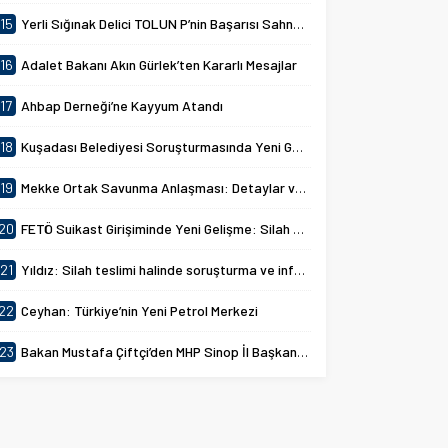
15
Yerli Sığınak Delici TOLUN P’nin Başarısı Sahnelendi
16
Adalet Bakanı Akın Gürlek’ten Kararlı Mesajlar
17
Ahbap Derneği’ne Kayyum Atandı
18
Kuşadası Belediyesi Soruşturmasında Yeni Gelişmeler
19
Mekke Ortak Savunma Anlaşması: Detaylar ve Amaçlar
20
FETÖ Suikast Girişiminde Yeni Gelişme: Silah Aramaları Başlatıldı
21
Yıldız: Silah teslimi halinde soruşturma ve infazlar ertelenecek
22
Ceyhan: Türkiye’nin Yeni Petrol Merkezi
23
Bakan Mustafa Çiftçi’den MHP Sinop İl Başkanlığına Ziyaret