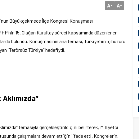
A
A
+
-
su’nun Büyükçekmece İlçe Kongresi Konuşması
MHP’nin 15. Olağan Kurultay süreci kapsamında düzenlenen
arda bulundu. Konuşmasının ana teması, Türkiye’nin iç huzuru,
ıyan “Terörsüz Türkiye” hedefiydi.
k Aklımızda”
mızda” temasıyla gerçekleştirildiğini belirterek, Milliyetçi
ltusunda çalışmalara devam ettiğini ifade etti. Kongrelerin,