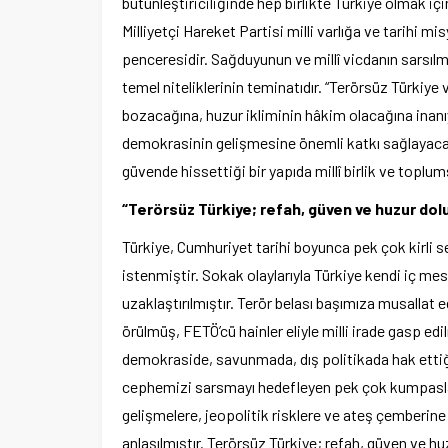
bütünleştiriciliğinde hep birlikte Türkiye olmak için
Milliyetçi Hareket Partisi milli varlığa ve tarihi m
penceresidir. Sağduyunun ve millî vicdanın sarsılm
temel niteliklerinin teminatıdır. “Terörsüz Türkiy
bozacağına, huzur ikliminin hâkim olacağına inanıy
demokrasinin gelişmesine önemli katkı sağlayacak
güvende hissettiği bir yapıda millî birlik ve toplum
“Terörsüz Türkiye; refah, güven ve huzur dolu
Türkiye, Cumhuriyet tarihi boyunca pek çok kirli 
istenmiştir. Sokak olaylarıyla Türkiye kendi iç me
uzaklaştırılmıştır. Terör belası başımıza musallat e
örülmüş, FETÖ’cü hainler eliyle milli irade gasp edi
demokraside, savunmada, dış politikada hak ettiği
cephemizi sarsmayı hedefleyen pek çok kumpasla uğ
gelişmelere, jeopolitik risklere ve ateş çemberin
anlaşılmıştır. Terörsüz Türkiye; refah, güven ve hu