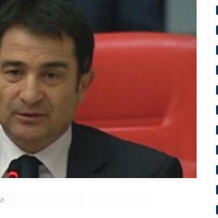
n Devlet Bahçeli’ye “Terörsüz Türkiye” Teşekkürü
57