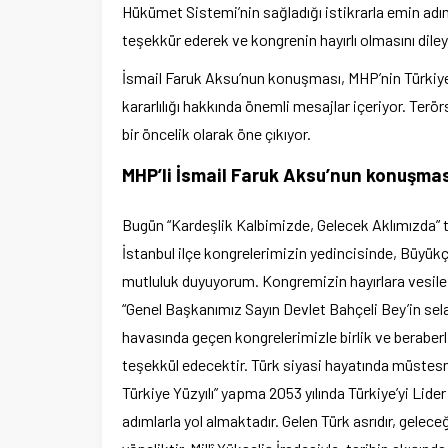
Hükümet Sistemi’nin sağladığı istikrarla emin adıml
teşekkür ederek ve kongrenin hayırlı olmasını diley
İsmail Faruk Aksu’nun konuşması, MHP’nin Türkiye’
kararlılığı hakkında önemli mesajlar içeriyor. Terör
bir öncelik olarak öne çıkıyor.
MHP’li İsmail Faruk Aksu’nun konuşma
Bugün “Kardeşlik Kalbimizde, Gelecek Aklımızda” t
İstanbul ilçe kongrelerimizin yedincisinde, Büyü
mutluluk duyuyorum. Kongremizin hayırlara vesile o
“Genel Başkanımız Sayın Devlet Bahçeli Bey’in sel
havasında geçen kongrelerimizle birlik ve beraber
teşekkül edecektir. Türk siyasi hayatında müstesna b
Türkiye Yüzyılı” yapma 2053 yılında Türkiye’yi Lide
adımlarla yol almaktadır. Gelen Türk asrıdır, gele