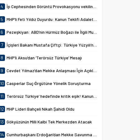
4
İp Cephesinden Görüntü Provokasyonu vekilin MHP Lideri Devlet Bahçeli hazımsızlığı komisyonu gerdi!
5
MHP’li Feti Yıldız Duyurdu: Kanun Teklifi Adalet Komisyonunda Kabul Edildi
6
Pezeşkiyan: ABD’nin Hürmüz Boğazı ile İlgili Mutabakat İhlallerine Karşılık Verdik
7
İçişleri Bakanı Mustafa Çiftçi: Türkiye Yüzyılı’nın Hedefleri
8
MHP’li Aksu’dan ‘Terörsüz Türkiye’ Mesajı
9
Cevdet Yılmaz’dan Mekke Anlaşması İçin Açıklamalar
10
Casperlar Suç Örgütüne Yönelik Soruşturma
11
Terörsüz Türkiye’ hedefinde kritik eşik! Kanun teklifi kabul edildi
12
MHP Lideri Bahçeli Nikah Şahidi Oldu
13
Gökyüzünün Milli Kalbi Tek Merkezden Atacak
14
Cumhurbaşkanı Erdoğan’dan Mekke Savunma Anlaşması Açıklaması