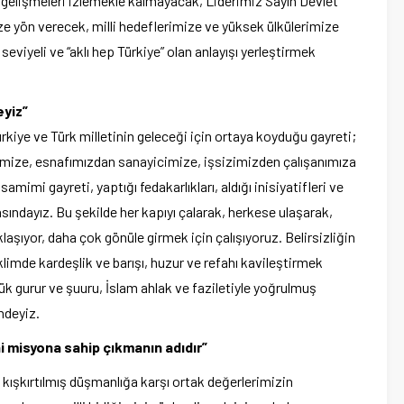
nda gelişmeleri izlemekle kalmayacak, Liderimiz Sayın Devlet
e yön verecek, milli hedeflerimize ve yüksek ülkülerimize
seviyeli ve “aklı hep Türkiye” olan anlayışı yerleştirmek
eyiz”
rkiye ve Türk milletinin geleceği için ortaya koyduğu gayreti;
imize, esnafımızdan sanayicimize, işsizimizden çalışanımıza
amimi gayreti, yaptığı fedakarlıkları, aldığı inisiyatifleri ve
sındayız. Bu şekilde her kapıyı çalarak, herkese ulaşarak,
laşıyor, daha çok gönüle girmek için çalışıyoruz. Belirsizliğin
klimde kardeşlik ve barışı, huzur ve refahı kavileştirmek
lük gurur ve şuuru, İslam ahlak ve faziletiyle yoğrulmuş
indeyiz.
ihi misyona sahip çıkmanın adıdır”
kışkırtılmış düşmanlığa karşı ortak değerlerimizin