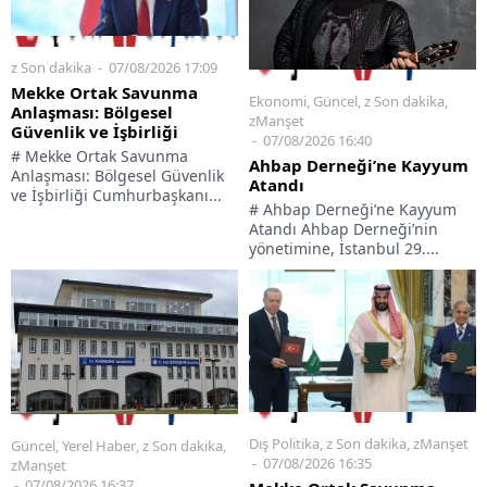
z Son dakika
07/08/2026 17:09
Mekke Ortak Savunma
Ekonomi
,
Güncel
,
z Son dakika
,
Anlaşması: Bölgesel
zManşet
Güvenlik ve İşbirliği
07/08/2026 16:40
# Mekke Ortak Savunma
Ahbap Derneği’ne Kayyum
Anlaşması: Bölgesel Güvenlik
Atandı
ve İşbirliği Cumhurbaşkanı...
# Ahbap Derneği’ne Kayyum
Atandı Ahbap Derneği’nin
yönetimine, İstanbul 29....
Dış Politika
,
z Son dakika
,
zManşet
Güncel
,
Yerel Haber
,
z Son dakika
,
07/08/2026 16:35
zManşet
07/08/2026 16:37