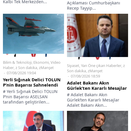
Kalbi Tek Merkezden...
Açıklaması Cumhurbaşkanı
Recep Tayyip...
Bilim & Teknoloji
,
Ekonomi
,
Video
Siyaset
,
Yan Öne çıkan Haberler
,
z
Haber
,
z Son dakika
,
zManşet
Son dakika
,
zManşet
07/08/2026 19:04
07/08/2026 18:59
Yerli Sığınak Delici TOLUN
Adalet Bakanı Akın
P’nin Başarısı Sahnelendi
Gürlek’ten Kararlı Mesajlar
# Yerli Sığınak Delici TOLUN
# Adalet Bakanı Akın
P’nin Başarısı ASELSAN
Gürlek’ten Kararlı Mesajlar
tarafından geliştirilen...
Adalet Bakanı Akın...