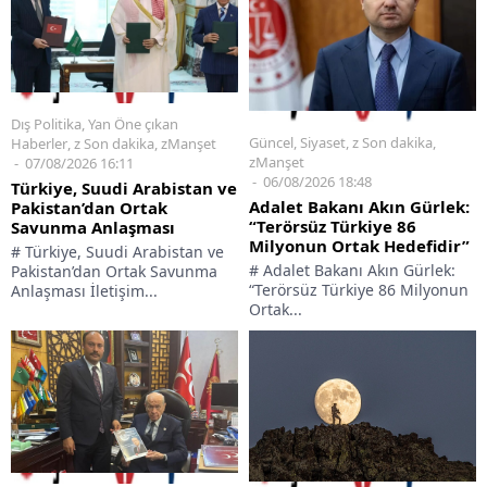
Dış Politika
,
Yan Öne çıkan
Güncel
,
Siyaset
,
z Son dakika
,
Haberler
,
z Son dakika
,
zManşet
zManşet
07/08/2026 16:11
06/08/2026 18:48
Türkiye, Suudi Arabistan ve
Adalet Bakanı Akın Gürlek:
Pakistan’dan Ortak
“Terörsüz Türkiye 86
Savunma Anlaşması
Milyonun Ortak Hedefidir”
# Türkiye, Suudi Arabistan ve
# Adalet Bakanı Akın Gürlek:
Pakistan’dan Ortak Savunma
“Terörsüz Türkiye 86 Milyonun
Anlaşması İletişim...
Ortak...