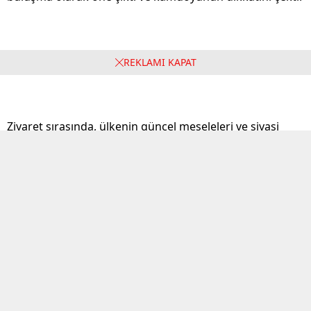
Ziyaretin Detayları
REKLAMI KAPAT
Ziyaret sırasında, ülkenin güncel meseleleri ve siyasi
gelişmeler üzerine görüş alışverişinde bulunulduğu
tahmin ediliyor. Bakanlar ve Bahçeli arasında
gerçekleşen bu görüşme, milli meselelerde ortak bir
anlayış geliştirilmesine katkı sağlayabilir.
Bakan Çiftçi’den Açıklama
İçişleri Bakanı Mustafa Çiftçi, sanal medya hesabı