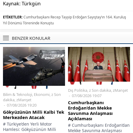
Kaynak: Türkgün
ETİKETLER:
Cumhurbaşkanı Recep Tayyip Erdoğan Sayıştay’ın 164. Kuruluş
Yıl Dönümü Töreninde Konuştu
BENZER KONULAR
Dış Politika
,
z Son dakika
,
zManşet
Bilim & Teknoloji
,
Ekonomi
,
z Son
07/08/2026 19:07
dakika
,
zManşet
Cumhurbaşkanı
07/08/2026 19:20
Erdoğan’dan Mekke
Gökyüzünün Milli Kalbi Tek
Savunma Anlaşması
Merkezden Atacak
Açıklaması
# Türkiye’den Yerli Motor
# Cumhurbaşkanı Erdoğan’dan
Hamlesi: Gökyüzünün Milli
Mekke Savunma Anlaşması