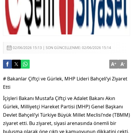
02/06/2026 15:13 | SON GÜNCELLENME: 02/06/2026 15:14
A
+
A
-
# Bakanlar Çiftçi ve Gürlek, MHP Lideri Bahçeli’yi Ziyaret
Etti
İçişleri Bakanı Mustafa Çiftçi ve Adalet Bakanı Akın
Gürlek, Milliyetçi Hareket Partisi (MHP) Genel Başkanı
Devlet Bahçeli’yi Türkiye Büyük Millet Meclisi’nde (TBMM)
ziyaret etti. Bu ziyaret, siyasi arenasında önemli bir
buluşma olarak öne çıktı ve kamuoyunun dikkatini çekti.