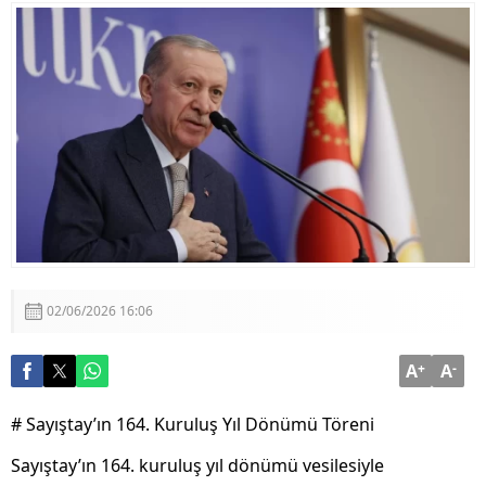
FETÖ Suikast Girişiminde Yeni Gelişme: Silah
Aramaları Başlatıldı
Gökyüzünün Milli Kalbi Tek Merkezden Atacak
02/06/2026 16:06
A
+
A
-
# Sayıştay’ın 164. Kuruluş Yıl Dönümü Töreni
Sayıştay’ın 164. kuruluş yıl dönümü vesilesiyle