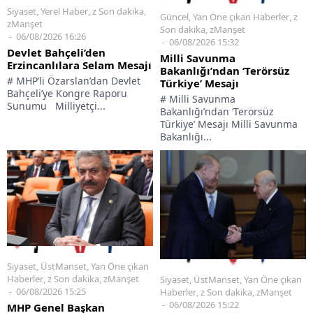
Siyaset
,
Yerel Haber
,
z Son dakika
,
Güncel
,
Yan Öne çıkan Haberler
,
z
zManşet
Son dakika
,
zManşet
06/08/2026 16:26
06/08/2026 15:32
Devlet Bahçeli’den
Milli Savunma
Erzincanlılara Selam Mesajı
Bakanlığı’ndan ‘Terörsüz
# MHP’li Özarslan’dan Devlet
Türkiye’ Mesajı
Bahçeli’ye Kongre Raporu
# Milli Savunma
Sunumu Milliyetçi...
Bakanlığı’ndan ‘Terörsüz
Türkiye’ Mesajı Milli Savunma
Bakanlığı...
Siyaset
,
ÜstManset
,
Yan Öne çıkan
Haberler
,
z Son dakika
,
zManşet
Siyaset
,
ÜstManset
,
Yan Öne çıkan
06/08/2026 15:25
Haberler
,
z Son dakika
,
zManşet
06/08/2026 15:22
MHP Genel Başkan