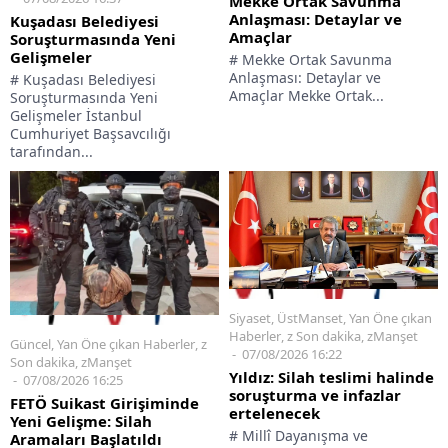
Mekke Ortak Savunma
Anlaşması: Detaylar ve
Kuşadası Belediyesi
Amaçlar
Soruşturmasında Yeni
Gelişmeler
# Mekke Ortak Savunma
Anlaşması: Detaylar ve
# Kuşadası Belediyesi
Amaçlar Mekke Ortak...
Soruşturmasında Yeni
Gelişmeler İstanbul
Cumhuriyet Başsavcılığı
tarafından...
Siyaset
,
ÜstManset
,
Yan Öne çıkan
Haberler
,
z Son dakika
,
zManşet
Güncel
,
Yan Öne çıkan Haberler
,
z
07/08/2026 16:22
Son dakika
,
zManşet
Yıldız: Silah teslimi halinde
07/08/2026 16:25
soruşturma ve infazlar
FETÖ Suikast Girişiminde
ertelenecek
Yeni Gelişme: Silah
# Millî Dayanışma ve
Aramaları Başlatıldı