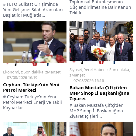
Toplumsal Bütünleşmenin
# FETÖ Suikast Girişiminde
Güçlendirilmesine Dair Kanun
Yeni Gelişme: Silah Aramaları
Teklifi...
Başlatıldı Muğla’da...
Siyaset
,
Yerel Haber
,
z Son dakika
,
Ekonomi
,
z Son dakika
,
zManşet
zManşet
07/08/2026 16:19
07/08/2026 16:16
Ceyhan: Türkiye’nin Yeni
Bakan Mustafa Çiftçi’den
Petrol Merkezi
MHP Sinop İl Başkanlığına
# Ceyhan: Türkiye’nin Yeni
Ziyaret
Petrol Merkezi Enerji ve Tabii
# Bakan Mustafa Çiftçi’den
Kaynaklar...
MHP Sinop İl Başkanlığına
Ziyaret İçişleri...