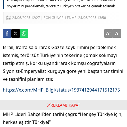
soykırımını perdelemek, terörsüz Türkiye’nin tekerine çomak sokmak
24/06/2025 12:27 | SON GÜNCELLENME: 24/06/2025 13:50
A
+
A
-
İsrail, İran’a saldırarak Gazze soykırımını perdelemek
istemiş, terörsüz Türkiye’nin tekerine çomak sokmayı
tertip etmiş, korku uyandırarak komşu coğrafyaların
Siyonist-Emperyalist kurguya göre yeni baştan tanzimini
ve tasnifini planlamıştır.
https://x.com/MHP_Bilgi/status/1937412944171512175
REKLAMI KAPAT
MHP Lideri Bahçeli’den tarihi çağrı: “Her şey Türkiye için,
herkes eşittir Türkiye!”