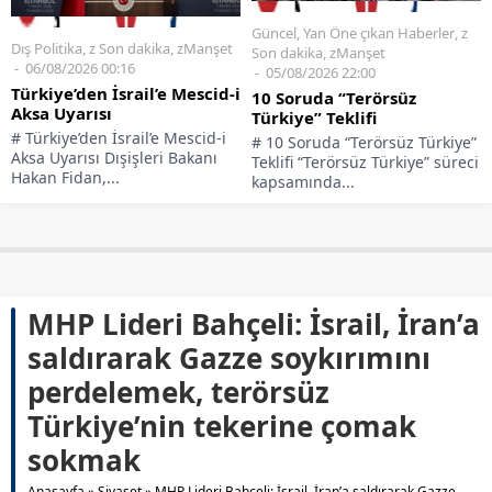
Güncel
,
Yan Öne çıkan Haberler
,
z
Dış Politika
,
z Son dakika
,
zManşet
Son dakika
,
zManşet
06/08/2026 00:16
05/08/2026 22:00
Türkiye’den İsrail’e Mescid-i
10 Soruda “Terörsüz
Aksa Uyarısı
Türkiye” Teklifi
# Türkiye’den İsrail’e Mescid-i
# 10 Soruda “Terörsüz Türkiye”
Aksa Uyarısı Dışişleri Bakanı
Teklifi “Terörsüz Türkiye” süreci
Hakan Fidan,...
kapsamında...
MHP Lideri Bahçeli: İsrail, İran’a
saldırarak Gazze soykırımını
perdelemek, terörsüz
Türkiye’nin tekerine çomak
sokmak
Anasayfa
»
Siyaset
»
MHP Lideri Bahçeli: İsrail, İran’a saldırarak Gazze