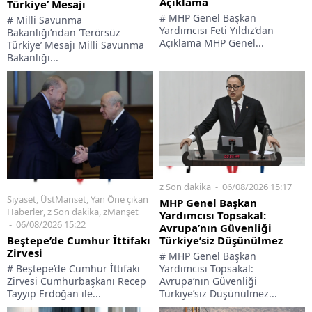
Açıklama
Türkiye’ Mesajı
# MHP Genel Başkan
# Milli Savunma
Yardımcısı Feti Yıldız’dan
Bakanlığı’ndan ‘Terörsüz
Açıklama MHP Genel...
Türkiye’ Mesajı Milli Savunma
Bakanlığı...
z Son dakika
06/08/2026 15:17
Siyaset
,
ÜstManset
,
Yan Öne çıkan
MHP Genel Başkan
Haberler
,
z Son dakika
,
zManşet
Yardımcısı Topsakal:
06/08/2026 15:22
Avrupa’nın Güvenliği
Türkiye’siz Düşünülmez
Beştepe’de Cumhur İttifakı
Zirvesi
# MHP Genel Başkan
Yardımcısı Topsakal:
# Beştepe’de Cumhur İttifakı
Avrupa’nın Güvenliği
Zirvesi Cumhurbaşkanı Recep
Türkiye’siz Düşünülmez...
Tayyip Erdoğan ile...