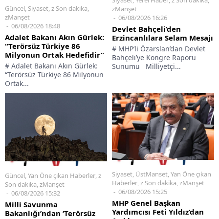
Siyaset
,
Yerel Haber
,
z Son dakika
,
Güncel
,
Siyaset
,
z Son dakika
,
zManşet
zManşet
06/08/2026 16:26
06/08/2026 18:48
Devlet Bahçeli’den
Adalet Bakanı Akın Gürlek:
Erzincanlılara Selam Mesajı
“Terörsüz Türkiye 86
# MHP’li Özarslan’dan Devlet
Milyonun Ortak Hedefidir”
Bahçeli’ye Kongre Raporu
# Adalet Bakanı Akın Gürlek:
Sunumu Milliyetçi...
“Terörsüz Türkiye 86 Milyonun
Ortak...
Siyaset
,
ÜstManset
,
Yan Öne çıkan
Güncel
,
Yan Öne çıkan Haberler
,
z
Haberler
,
z Son dakika
,
zManşet
Son dakika
,
zManşet
06/08/2026 15:25
06/08/2026 15:32
MHP Genel Başkan
Milli Savunma
Yardımcısı Feti Yıldız’dan
Bakanlığı’ndan ‘Terörsüz