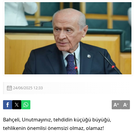
Görüşmesi
Adalet Bakanı Akın Gürlek: “Terörsüz Türkiye 86
Milyonun Ortak Hedefidir”
24/06/2025 12:33
A
+
A
-
Bahçeli, Unutmayınız, tehdidin küçüğü büyüğü,
tehlikenin önemlisi önemsizi olmaz, olamaz!