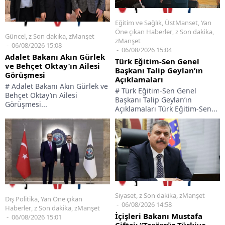
Eğitim ve Sağlık
,
ÜstManset
,
Yan
Öne çıkan Haberler
,
z Son dakika
,
Güncel
,
z Son dakika
,
zManşet
zManşet
06/08/2026 15:08
06/08/2026 15:04
Adalet Bakanı Akın Gürlek
Türk Eğitim-Sen Genel
ve Behçet Oktay’ın Ailesi
Başkanı Talip Geylan’ın
Görüşmesi
Açıklamaları
# Adalet Bakanı Akın Gürlek ve
# Türk Eğitim-Sen Genel
Behçet Oktay’ın Ailesi
Başkanı Talip Geylan’ın
Görüşmesi...
Açıklamaları Türk Eğitim-Sen...
Siyaset
,
z Son dakika
,
zManşet
Dış Politika
,
Yan Öne çıkan
06/08/2026 14:58
Haberler
,
z Son dakika
,
zManşet
İçişleri Bakanı Mustafa
06/08/2026 15:01
Çiftçi: “Terörsüz Türkiye