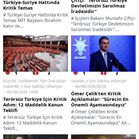
Türkiye-Suriye Hattında
Devletimizin Sarsılmaz
Kritik Temas
İradesidir”
# Türkiye-Suriye Hattında Kritik
# İçişleri Bakanı Mustafa Çiftçi:
Temas MİT Başkanı İbrahim
“Terörsüz Türkiye Devletimizin
Kalın ile...
Sarsılmaz İradesidir”...
Siyaset
,
z Son dakika
,
zManşet
Güncel
,
ÜstManset
,
Yan Öne çıkan
06/08/2026 00:26
Haberler
,
z Son dakika
,
zManşet
06/08/2026 14:56
Ömer Çelik’ten Kritik
Açıklamalar: “Sürecin En
Terörsüz Türkiye İçin Kritik
Önemli Aşamasındayız”
Adım: 12 Maddelik Kanun
Teklifi
# Ömer Çelik’ten Kritik
Açıklamalar: “Sürecin En
# Terörsüz Türkiye İçin Kritik
Önemli Aşamasındayız” AK...
Adım: 12 Maddelik Kanun
Teklifi...