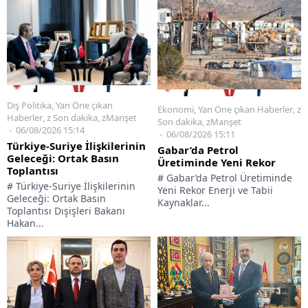
Dış Politika
,
Yan Öne çıkan
Ekonomi
,
Yan Öne çıkan Haberler
,
z
Haberler
,
z Son dakika
,
zManşet
Son dakika
,
zManşet
06/08/2026 15:14
06/08/2026 15:11
Türkiye-Suriye İlişkilerinin
Gabar’da Petrol
Geleceği: Ortak Basın
Üretiminde Yeni Rekor
Toplantısı
# Gabar’da Petrol Üretiminde
# Türkiye-Suriye İlişkilerinin
Yeni Rekor Enerji ve Tabii
Geleceği: Ortak Basın
Kaynaklar...
Toplantısı Dışişleri Bakanı
Hakan...