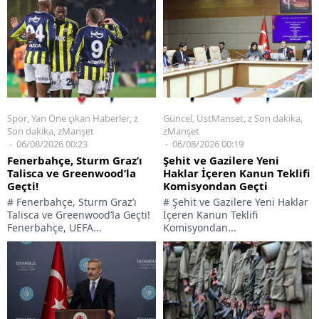
Spor
,
Yan Öne çıkan Haberler
,
z
Güncel
,
ÜstManset
,
z Son dakika
,
Son dakika
,
zManşet
zManşet
06/08/2026 00:23
06/08/2026 00:19
Fenerbahçe, Sturm Graz’ı
Şehit ve Gazilere Yeni
Talisca ve Greenwood’la
Haklar İçeren Kanun Teklifi
Geçti!
Komisyondan Geçti
# Fenerbahçe, Sturm Graz’ı
# Şehit ve Gazilere Yeni Haklar
Talisca ve Greenwood’la Geçti!
İçeren Kanun Teklifi
Fenerbahçe, UEFA...
Komisyondan...