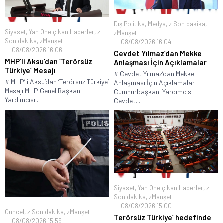
Dış Politika
,
Medya
,
z Son dakika
,
Siyaset
,
Yan Öne çıkan Haberler
,
z
zManşet
Son dakika
,
zManşet
08/08/2026 16:04
08/08/2026 16:06
Cevdet Yılmaz’dan Mekke
MHP’li Aksu’dan ‘Terörsüz
Anlaşması İçin Açıklamalar
Türkiye’ Mesajı
# Cevdet Yılmaz’dan Mekke
# MHP’li Aksu’dan ‘Terörsüz Türkiye’
Anlaşması İçin Açıklamalar
Mesajı MHP Genel Başkan
Cumhurbaşkanı Yardımcısı
Yardımcısı...
Cevdet...
Siyaset
,
Yan Öne çıkan Haberler
,
z
Son dakika
,
zManşet
08/08/2026 15:00
Güncel
,
z Son dakika
,
zManşet
Terörsüz Türkiye’ hedefinde
08/08/2026 15:59