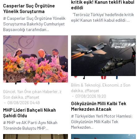
kritik eşik! Kanun teklifi kabul
Casperlar Suç Örgütüne
edildi
Yönelik Soruşturma
‘Terörsüz Türkiye’ hedefinde kritik
# Casperlar Suç Örgütüne Yönelik
eşik! Kanun teklifi kabul edildi:...
Soruşturma Bakırköy Cumhuriyet
Başsavcılığı tarafından...
Bilim & Teknoloji
,
Ekonomi
,
z Son
dakika
,
zManşet
Güncel
,
Yan Öne çıkan Haberler
,
z
07/08/2026 19:20
Son dakika
,
zManşet
08/08/2026 04:49
Gökyüzünün Milli Kalbi Tek
Merkezden Atacak
MHP Lideri Bahçeli Nikah
Şahidi Oldu
# Türkiye’den Yerli Motor Hamlesi:
Gökyüzünün Milli Kalbi Tek
# MHP ve AK Parti Aynı Nikah
Merkezden...
Töreninde Buluştu MHP...