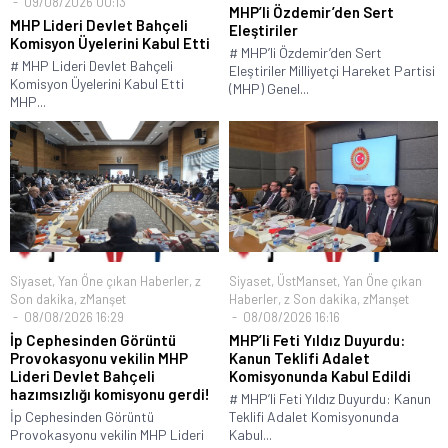
09/08/2026 00:13
MHP’li Özdemir’den Sert
MHP Lideri Devlet Bahçeli
Eleştiriler
Komisyon Üyelerini Kabul Etti
# MHP’li Özdemir’den Sert
# MHP Lideri Devlet Bahçeli
Eleştiriler Milliyetçi Hareket Partisi
Komisyon Üyelerini Kabul Etti
(MHP) Genel...
MHP...
Siyaset
,
Yan Öne çıkan Haberler
,
z
Siyaset
,
ÜstManset
,
Yan Öne çıkan
Son dakika
,
zManşet
Haberler
,
z Son dakika
,
zManşet
08/08/2026 16:29
08/08/2026 16:16
İp Cephesinden Görüntü
MHP’li Feti Yıldız Duyurdu:
Provokasyonu vekilin MHP
Kanun Teklifi Adalet
Lideri Devlet Bahçeli
Komisyonunda Kabul Edildi
hazımsızlığı komisyonu gerdi!
# MHP’li Feti Yıldız Duyurdu: Kanun
İp Cephesinden Görüntü
Teklifi Adalet Komisyonunda
Provokasyonu vekilin MHP Lideri
Kabul...