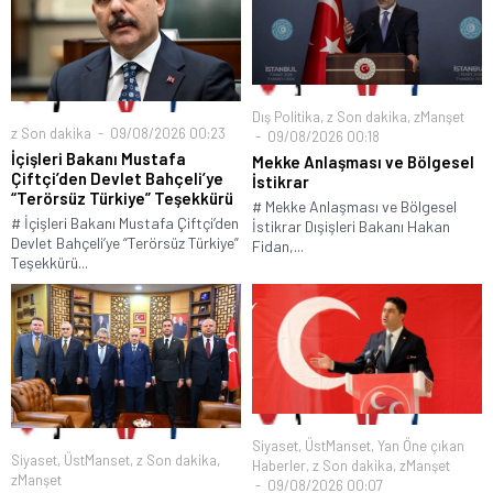
Dış Politika
,
z Son dakika
,
zManşet
z Son dakika
09/08/2026 00:23
09/08/2026 00:18
İçişleri Bakanı Mustafa
Mekke Anlaşması ve Bölgesel
Çiftçi’den Devlet Bahçeli’ye
İstikrar
“Terörsüz Türkiye” Teşekkürü
# Mekke Anlaşması ve Bölgesel
# İçişleri Bakanı Mustafa Çiftçi’den
İstikrar Dışişleri Bakanı Hakan
Devlet Bahçeli’ye “Terörsüz Türkiye”
Fidan,...
Teşekkürü...
Siyaset
,
ÜstManset
,
Yan Öne çıkan
Siyaset
,
ÜstManset
,
z Son dakika
,
Haberler
,
z Son dakika
,
zManşet
zManşet
09/08/2026 00:07