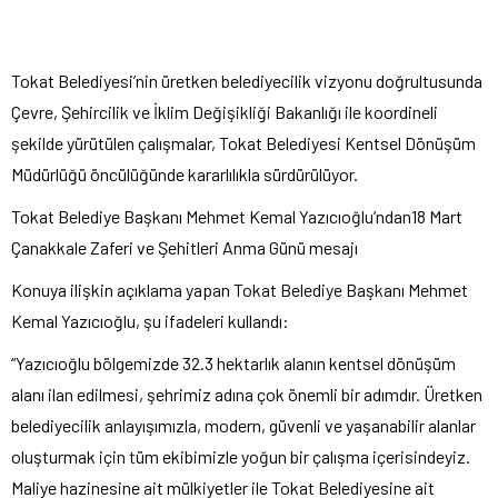
Tokat Belediyesi’nin
üretken belediyecilik vizyonu do
ğrultusunda
Çevre,
Şehircilik ve İklim Değişikliği Bakanlığı ile koordineli
şekilde y
ürütülen çal
ışmalar, Tokat Belediyesi Kentsel D
önü
ş
üm
Müdürlü
ğ
ü öncülü
ğ
ünde kararl
ılıkla s
ürdürülüyor.
Tokat Belediye Ba
şkanı Mehmet Kemal Yazıcıoğlu’ndan18 Mart
Çanakkale Zaferi ve
Şehitleri Anma G
ünü mesaj
ı
Konuya ilişkin a
ç
ıklama yapan Tokat Belediye Başkanı Mehmet
Kemal Yazıcıoğlu, şu ifadeleri kullandı:
“Yazıcıoğlu b
ölgemizde 32.3 hektarl
ık alanın kentsel d
önü
ş
üm
alan
ı ilan edilmesi, şehrimiz adına
çok önemli bir ad
ımdır.
Üretken
belediyecilik anlay
ışımızla, modern, g
üvenli ve ya
şanabilir alanlar
oluşturmak i
çin tüm ekibimizle yo
ğun bir
çal
ışma i
çerisindeyiz.
Maliye hazinesine ait mülkiyetler ile Tokat Belediyesine ait