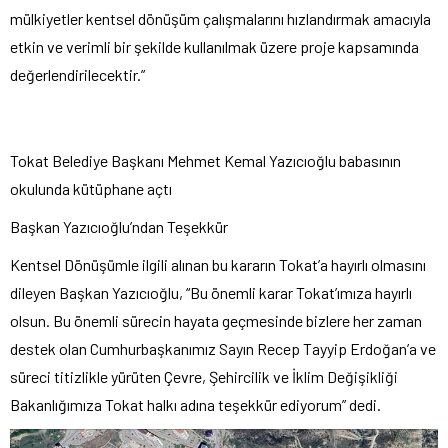
mülkiyetler kentsel dönü
ş
üm çal
ışmalarını hızlandırmak amacıyla
etkin ve verimli bir şekilde kullanılmak
üzere proje kapsam
ında
değerlendirilecektir.”
Tokat Belediye Başkanı Mehmet Kemal Yazıcıoğlu babasının
okulunda k
ütüphane açt
ı
Başkan Yazıcıoğlu’ndan Teşekk
ür
Kentsel Dönü
ş
ümle ilgili al
ınan bu kararın Tokat’a hayırlı olmasını
dileyen Başkan Yazıcıoğlu, “Bu
önemli karar Tokat’
ımıza hayırlı
olsun. Bu
önemli sürecin hayata geçmesinde bizlere her zaman
destek olan Cumhurba
şkanımız Sayın Recep Tayyip Erdoğan’a ve
s
üreci titizlikle yürüten Çevre,
Şehircilik ve İklim Değişikliği
Bakanlığımıza Tokat halkı adına teşekk
ür ediyorum” dedi.