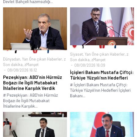
Devlet Bahçeli hazımsızlığı...
Siyaset
,
Yan Öne çıkan Haberler
,
z
Dünyadan
,
Yan Öne çıkan Haberler
,
z
Son dakika
,
zManşet
Son dakika
,
zManşet
08/08/2026 16:09
08/08/2026 16:12
İçişleri Bakanı Mustafa Çiftçi:
Pezeşkiyan: ABD’nin Hürmüz
Türkiye Yüzyılı’nın Hedefleri
Boğazı ile İlgili Mutabakat
# İçişleri Bakanı Mustafa Çiftçi:
İhlallerine Karşılık Verdik
Türkiye Yüzyılı’nın Hedefleri İçişleri
# Pezeşkiyan: ABD’nin Hürmüz
Bakanı...
Boğazı ile İlgili Mutabakat
İhlallerine Karşılık...