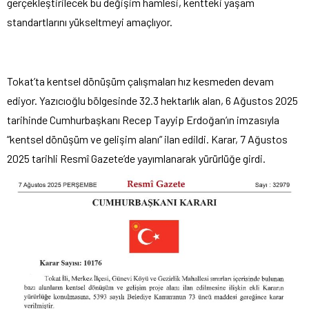
gerçekle
ştirilecek bu değişim hamlesi, kentteki yaşam
standartlarını y
ükseltmeyi amaçl
ıyor.
Tokat’ta kentsel d
önü
ş
üm çal
ışmaları hız kesmeden devam
ediyor. Yazıcıoğlu b
ölgesinde 32.3 hektarl
ık alan, 6 Ağustos 2025
tarihinde Cumhurbaşkanı Recep Tayyip Erdoğan’ın imzasıyla
“kentsel d
önü
ş
üm ve geli
şim alanı” ilan edildi. Karar, 7 Ağustos
2025 tarihli Resm
î Gazete’de yay
ımlanarak y
ürürlü
ğe girdi.