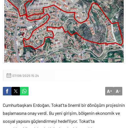
Mekke Anlaşması ve Bölgesel İstikrar
MHP Lideri Devlet Bahçeli Komisyon Üyelerini Kabul Etti
07/08/2025 15:24
A
A
+
-
Cumhurbaşkanı Erdoğan, Tokat’ta
önemli bir dönü
ş
üm projesinin
ba
şlamasına onay verdi. Bu yeni girişim, b
ölgenin ekonomik ve
sosyal yap
ısını g
üçlendirmeyi hedefliyor. Tokat’ta