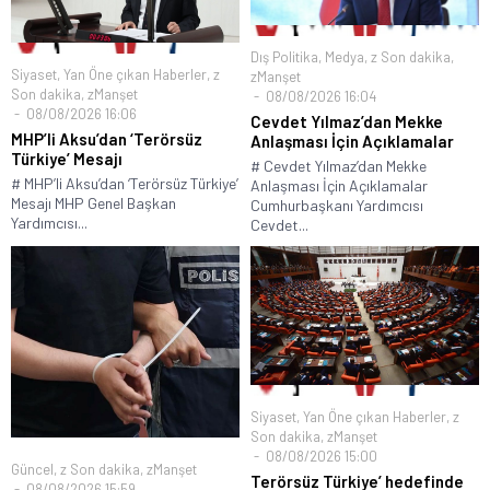
Dış Politika
,
Medya
,
z Son dakika
,
Siyaset
,
Yan Öne çıkan Haberler
,
z
zManşet
Son dakika
,
zManşet
08/08/2026 16:04
08/08/2026 16:06
Cevdet Yılmaz’dan Mekke
MHP’li Aksu’dan ‘Terörsüz
Anlaşması İçin Açıklamalar
Türkiye’ Mesajı
# Cevdet Yılmaz’dan Mekke
# MHP’li Aksu’dan ‘Terörsüz Türkiye’
Anlaşması İçin Açıklamalar
Mesajı MHP Genel Başkan
Cumhurbaşkanı Yardımcısı
Yardımcısı...
Cevdet...
Siyaset
,
Yan Öne çıkan Haberler
,
z
Son dakika
,
zManşet
08/08/2026 15:00
Güncel
,
z Son dakika
,
zManşet
Terörsüz Türkiye’ hedefinde
08/08/2026 15:59