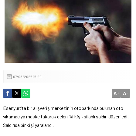
07/08/2025 15:20
A
A
+
-
Esenyurt’ta bir alışveriş merkezinin otoparkında bulunan oto
yıkamacıya maske takarak gelen iki kişi, silahlı saldırı d
üzenledi.
Sald
ırıda bir kişi yaralandı.