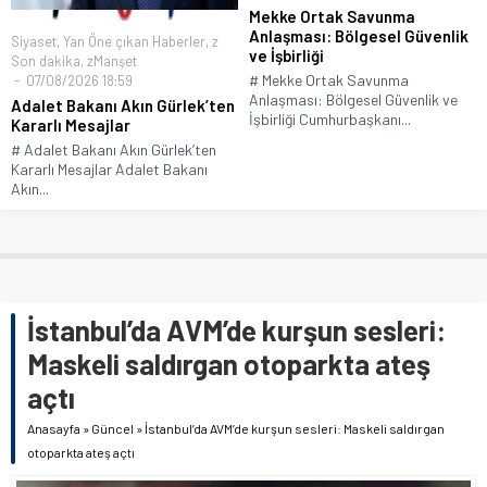
Mekke Ortak Savunma
Anlaşması: Bölgesel Güvenlik
Siyaset
,
Yan Öne çıkan Haberler
,
z
ve İşbirliği
Son dakika
,
zManşet
# Mekke Ortak Savunma
07/08/2026 18:59
Anlaşması: Bölgesel Güvenlik ve
Adalet Bakanı Akın Gürlek’ten
İşbirliği Cumhurbaşkanı...
Kararlı Mesajlar
# Adalet Bakanı Akın Gürlek’ten
Kararlı Mesajlar Adalet Bakanı
Akın...
İstanbul’da AVM’de kurşun sesleri:
Maskeli saldırgan otoparkta ateş
açtı
Anasayfa
»
Güncel
»
İstanbul’da AVM’de kurşun sesleri: Maskeli saldırgan
otoparkta ateş açtı