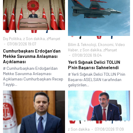
Dış Politika
,
z Son dakika
,
zManşet
07/08/2026 19:07
Bilim & Teknoloji
,
Ekonomi
,
Video
Haber
,
z Son dakika
,
zManşet
Cumhurbaşkanı Erdoğan’dan
07/08/2026 19:04
Mekke Savunma Anlaşması
Açıklaması
Yerli Sığınak Delici TOLUN
P’nin Başarısı Sahnelendi
# Cumhurbaşkanı Erdoğan’dan
Mekke Savunma Anlaşması
# Yerli Sığınak Delici TOLUN P’nin
Açıklaması Cumhurbaşkanı Recep
Başarısı ASELSAN tarafından
Tayyip...
geliştirilen...
z Son dakika
07/08/2026 17:09