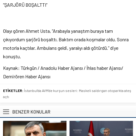
“ŞARJ
ÖRÜ BO
ŞALTTI”
Olayı g
ören Ahmet Usta, “Arabayla yana
ştım buraya tam
ç
ıkıyordum şarj
örü bo
şalttı. Baktım orada koşmalar oldu. Sonra
motorla ka
çt
ılar. Ambulans geldi, yaralıyı aldı g
ötürdü.” diye
konu
ştu.
Kaynak:
Türkgün
/ Anadolu Haber Ajansı / İhlas haber Ajansı/
Demirören Haber Ajansı
ETİKETLER:
İstanbul'da AVM'de kurşun sesleri: Maskeli saldırgan otoparkta ateş
açtı
BENZER KONULAR