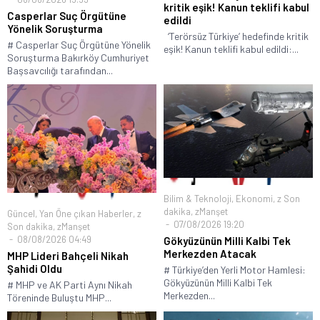
kritik eşik! Kanun teklifi kabul
Casperlar Suç Örgütüne
edildi
Yönelik Soruşturma
‘Terörsüz Türkiye’ hedefinde kritik
# Casperlar Suç Örgütüne Yönelik
eşik! Kanun teklifi kabul edildi:...
Soruşturma Bakırköy Cumhuriyet
Başsavcılığı tarafından...
Bilim & Teknoloji
,
Ekonomi
,
z Son
dakika
,
zManşet
Güncel
,
Yan Öne çıkan Haberler
,
z
07/08/2026 19:20
Son dakika
,
zManşet
08/08/2026 04:49
Gökyüzünün Milli Kalbi Tek
Merkezden Atacak
MHP Lideri Bahçeli Nikah
Şahidi Oldu
# Türkiye’den Yerli Motor Hamlesi:
Gökyüzünün Milli Kalbi Tek
# MHP ve AK Parti Aynı Nikah
Merkezden...
Töreninde Buluştu MHP...