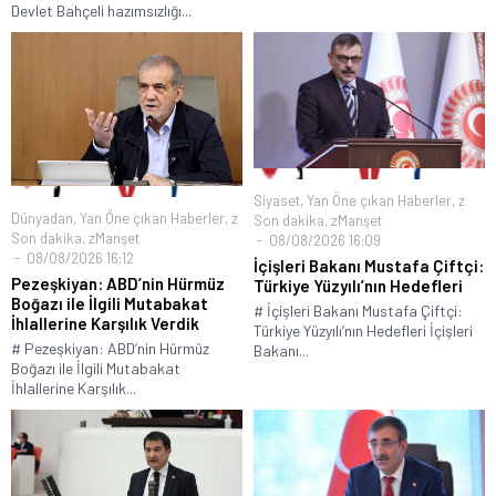
Devlet Bahçeli hazımsızlığı...
Siyaset
,
Yan Öne çıkan Haberler
,
z
Dünyadan
,
Yan Öne çıkan Haberler
,
z
Son dakika
,
zManşet
Son dakika
,
zManşet
08/08/2026 16:09
08/08/2026 16:12
İçişleri Bakanı Mustafa Çiftçi:
Pezeşkiyan: ABD’nin Hürmüz
Türkiye Yüzyılı’nın Hedefleri
Boğazı ile İlgili Mutabakat
# İçişleri Bakanı Mustafa Çiftçi:
İhlallerine Karşılık Verdik
Türkiye Yüzyılı’nın Hedefleri İçişleri
# Pezeşkiyan: ABD’nin Hürmüz
Bakanı...
Boğazı ile İlgili Mutabakat
İhlallerine Karşılık...