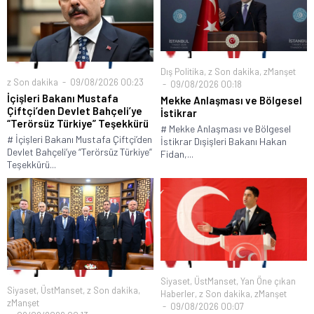
Dış Politika
,
z Son dakika
,
zManşet
z Son dakika
09/08/2026 00:23
09/08/2026 00:18
İçişleri Bakanı Mustafa
Mekke Anlaşması ve Bölgesel
Çiftçi’den Devlet Bahçeli’ye
İstikrar
“Terörsüz Türkiye” Teşekkürü
# Mekke Anlaşması ve Bölgesel
# İçişleri Bakanı Mustafa Çiftçi’den
İstikrar Dışişleri Bakanı Hakan
Devlet Bahçeli’ye “Terörsüz Türkiye”
Fidan,...
Teşekkürü...
Siyaset
,
ÜstManset
,
Yan Öne çıkan
Siyaset
,
ÜstManset
,
z Son dakika
,
Haberler
,
z Son dakika
,
zManşet
zManşet
09/08/2026 00:07