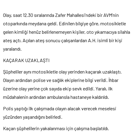
Olay, saat 12.30 sıralarında Zafer Mahallesi’ndeki bir AVM’nin
otoparkında meydana geldi. Edinilen bilgiye g
öre, motosikletle
gelen kimli
ği hen
üz belirlenemeyen ki
şiler, oto yıkamacıya silahla
ateş a
çt
ı. A
ç
ılan ateş sonucu
çal
ışanlardan A.H. isimli bir kişi
yaralandı.
KA
ÇARAK UZAKLA
ŞTI
Ş
üpheliler ayn
ı motosikletle olay yerinden ka
çarak uzakla
ştı.
Olayın ardından polise ve sağlık ekiplerine bilgi verildi. İhbar
üzerine olay yerine çok say
ıda ekip sevk edildi. Yaralı, ilk
m
üdahalenin ard
ından ambulansla hastaneye kaldırıldı.
Polis yaptığı ilk
çal
ışmada olayın alacak verecek meselesi
y
üzünden ya
şandığını belirledi.
Ka
çan
ş
üphelilerin yakalanmas
ı i
çin çal
ışma başlatıldı.