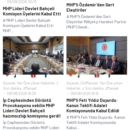
09/08/2026 00:13
MHP’li Özdemir’den Sert
MHP Lideri Devlet Bahçeli
Eleştiriler
Komisyon Üyelerini Kabul Etti
# MHP’li Özdemir’den Sert
# MHP Lideri Devlet Bahçeli
Eleştiriler Milliyetçi Hareket Partisi
Komisyon Üyelerini Kabul Etti
(MHP) Genel...
MHP...
Siyaset
,
Yan Öne çıkan Haberler
,
z
Siyaset
,
ÜstManset
,
Yan Öne çıkan
Son dakika
,
zManşet
Haberler
,
z Son dakika
,
zManşet
08/08/2026 16:29
08/08/2026 16:16
İp Cephesinden Görüntü
MHP’li Feti Yıldız Duyurdu:
Provokasyonu vekilin MHP
Kanun Teklifi Adalet
Lideri Devlet Bahçeli
Komisyonunda Kabul Edildi
hazımsızlığı komisyonu gerdi!
# MHP’li Feti Yıldız Duyurdu: Kanun
İp Cephesinden Görüntü
Teklifi Adalet Komisyonunda
Provokasyonu vekilin MHP Lideri
Kabul...