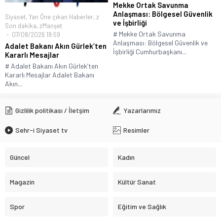
Mekke Ortak Savunma
Anlaşması: Bölgesel Güvenlik
Siyaset
,
Yan Öne çıkan Haberler
,
z
ve İşbirliği
Son dakika
,
zManşet
# Mekke Ortak Savunma
07/08/2026 18:59
Anlaşması: Bölgesel Güvenlik ve
Adalet Bakanı Akın Gürlek’ten
İşbirliği Cumhurbaşkanı...
Kararlı Mesajlar
# Adalet Bakanı Akın Gürlek’ten
Kararlı Mesajlar Adalet Bakanı
Akın...
Gizlilik politikası / İletşim
Yazarlarımız
Sehr-i Siyaset tv
Resimler
Güncel
Kadın
Magazin
Kültür Sanat
Spor
Eğitim ve Sağlık