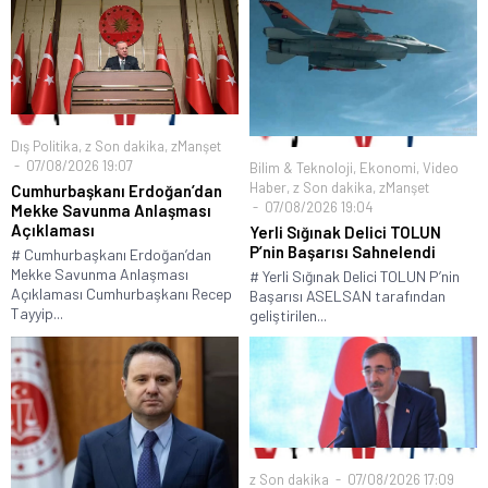
Dış Politika
,
z Son dakika
,
zManşet
07/08/2026 19:07
Bilim & Teknoloji
,
Ekonomi
,
Video
Haber
,
z Son dakika
,
zManşet
Cumhurbaşkanı Erdoğan’dan
07/08/2026 19:04
Mekke Savunma Anlaşması
Açıklaması
Yerli Sığınak Delici TOLUN
P’nin Başarısı Sahnelendi
# Cumhurbaşkanı Erdoğan’dan
Mekke Savunma Anlaşması
# Yerli Sığınak Delici TOLUN P’nin
Açıklaması Cumhurbaşkanı Recep
Başarısı ASELSAN tarafından
Tayyip...
geliştirilen...
z Son dakika
07/08/2026 17:09