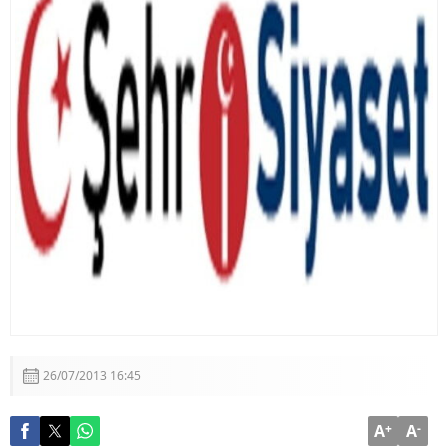
Görüşmesi
Adalet Bakanı Akın Gürlek: “Terörsüz Türkiye 86
Milyonun Ortak Hedefidir”
26/07/2013 16:45
A
+
A
-