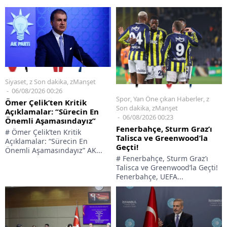
Siyaset
,
z Son dakika
,
zManşet
06/08/2026 00:26
Spor
,
Yan Öne çıkan Haberler
,
z
Ömer Çelik’ten Kritik
Son dakika
,
zManşet
Açıklamalar: “Sürecin En
06/08/2026 00:23
Önemli Aşamasındayız”
Fenerbahçe, Sturm Graz’ı
# Ömer Çelik’ten Kritik
Talisca ve Greenwood’la
Açıklamalar: “Sürecin En
Geçti!
Önemli Aşamasındayız” AK...
# Fenerbahçe, Sturm Graz’ı
Talisca ve Greenwood’la Geçti!
Fenerbahçe, UEFA...