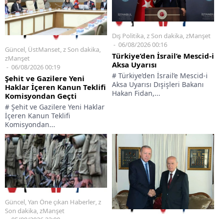
Dış Politika
,
z Son dakika
,
zManşet
06/08/2026 00:16
Güncel
,
ÜstManset
,
z Son dakika
,
Türkiye’den İsrail’e Mescid-i
zManşet
Aksa Uyarısı
06/08/2026 00:19
# Türkiye’den İsrail’e Mescid-i
Şehit ve Gazilere Yeni
Aksa Uyarısı Dışişleri Bakanı
Haklar İçeren Kanun Teklifi
Hakan Fidan,...
Komisyondan Geçti
# Şehit ve Gazilere Yeni Haklar
İçeren Kanun Teklifi
Komisyondan...
Güncel
,
Yan Öne çıkan Haberler
,
z
Son dakika
,
zManşet