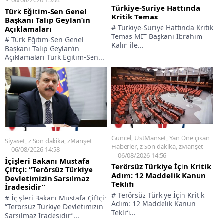
Türkiye-Suriye Hattında
Türk Eğitim-Sen Genel
Kritik Temas
Başkanı Talip Geylan’ın
# Türkiye-Suriye Hattında Kritik
Açıklamaları
Temas MİT Başkanı İbrahim
# Türk Eğitim-Sen Genel
Kalın ile...
Başkanı Talip Geylan’ın
Açıklamaları Türk Eğitim-Sen...
Güncel
,
ÜstManset
,
Yan Öne çıkan
Siyaset
,
z Son dakika
,
zManşet
Haberler
,
z Son dakika
,
zManşet
06/08/2026 14:58
06/08/2026 14:56
İçişleri Bakanı Mustafa
Terörsüz Türkiye İçin Kritik
Çiftçi: “Terörsüz Türkiye
Adım: 12 Maddelik Kanun
Devletimizin Sarsılmaz
Teklifi
İradesidir”
# Terörsüz Türkiye İçin Kritik
# İçişleri Bakanı Mustafa Çiftçi:
Adım: 12 Maddelik Kanun
“Terörsüz Türkiye Devletimizin
Teklifi...
Sarsılmaz İradesidir”...