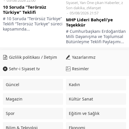
05/08/2026 22:00
Siyaset
,
Yan Öne çıkan Haberler
,
z
10 Soruda “Terörsüz
Son dakika
,
zManşet
Türkiye” Teklifi
05/08/2026 21:57
# 10 Soruda “Terörsüz Türkiye”
MHP Lideri Bahçeli’ye
Teklifi “Terörsüz Türkiye” süreci
Teşekkür
kapsamında...
# Cumhurbaşkanı Erdoğan’dan
Milli Dayanışma ve Toplumsal
Bütünleşme Teklifi Paylaşımı...
Gizlilik politikası / İletşim
Yazarlarımız
Sehr-i Siyaset tv
Resimler
Güncel
Kadın
Magazin
Kültür Sanat
Spor
Eğitim ve Sağlık
Bilim & Teknoloji
Ekonomi