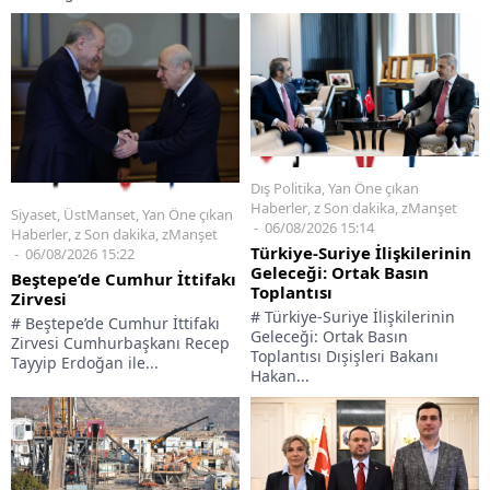
Dış Politika
,
Yan Öne çıkan
Haberler
,
z Son dakika
,
zManşet
Siyaset
,
ÜstManset
,
Yan Öne çıkan
06/08/2026 15:14
Haberler
,
z Son dakika
,
zManşet
Türkiye-Suriye İlişkilerinin
06/08/2026 15:22
Geleceği: Ortak Basın
Beştepe’de Cumhur İttifakı
Toplantısı
Zirvesi
# Türkiye-Suriye İlişkilerinin
# Beştepe’de Cumhur İttifakı
Geleceği: Ortak Basın
Zirvesi Cumhurbaşkanı Recep
Toplantısı Dışişleri Bakanı
Tayyip Erdoğan ile...
Hakan...