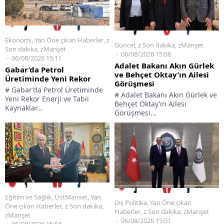
Ekonomi
,
Yan Öne çıkan Haberler
,
z
Güncel
,
z Son dakika
,
zManşet
Son dakika
,
zManşet
06/08/2026 15:08
06/08/2026 15:11
Adalet Bakanı Akın Gürlek
Gabar’da Petrol
ve Behçet Oktay’ın Ailesi
Üretiminde Yeni Rekor
Görüşmesi
# Gabar’da Petrol Üretiminde
# Adalet Bakanı Akın Gürlek ve
Yeni Rekor Enerji ve Tabii
Behçet Oktay’ın Ailesi
Kaynaklar...
Görüşmesi...
Eğitim ve Sağlık
,
ÜstManset
,
Yan
Dış Politika
,
Yan Öne çıkan
Öne çıkan Haberler
,
z Son dakika
,
Haberler
,
z Son dakika
,
zManşet
zManşet
06/08/2026 15:01
06/08/2026 15:04