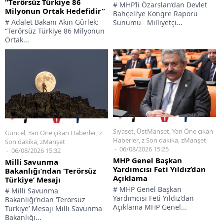
“Terörsüz Türkiye 86
# MHP’li Özarslan’dan Devlet
Milyonun Ortak Hedefidir”
Bahçeli’ye Kongre Raporu
# Adalet Bakanı Akın Gürlek:
Sunumu Milliyetçi...
“Terörsüz Türkiye 86 Milyonun
Ortak...
Siyaset
,
ÜstManset
,
Yan Öne çıkan
Güncel
,
Yan Öne çıkan Haberler
,
z
Haberler
,
z Son dakika
,
zManşet
Son dakika
,
zManşet
06/08/2026 15:25
06/08/2026 15:32
MHP Genel Başkan
Milli Savunma
Yardımcısı Feti Yıldız’dan
Bakanlığı’ndan ‘Terörsüz
Açıklama
Türkiye’ Mesajı
# MHP Genel Başkan
# Milli Savunma
Yardımcısı Feti Yıldız’dan
Bakanlığı’ndan ‘Terörsüz
Açıklama MHP Genel...
Türkiye’ Mesajı Milli Savunma
Bakanlığı...