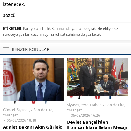
istenecek.
sözcü
ETİKETLER:
Karayolları Trafik Kanunu'nda yapılan değişiklikle ehliyetsiz
sürücüye yazılan cezanın aynısı ruhsat sahibine de yazılacak.
BENZER KONULAR
Siyaset
,
Yerel Haber
,
z Son dakika
,
Güncel
,
Siyaset
,
z Son dakika
,
zManşet
zManşet
06/08/2026 16:26
06/08/2026 18:48
Devlet Bahçeli’den
Adalet Bakanı Akın Gürlek:
Erzincanlılara Selam Mesajı