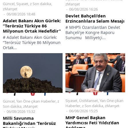
Güncel
,
Siyaset
,
z Son dakika
,
zManşet
zManşet
06/08/2026 16:26
06/08/2026 18:48
Devlet Bahçeli’den
Adalet Bakanı Akın Gürlek:
Erzincanlılara Selam Mesajı
“Terörsüz Türkiye 86
# MHP’li Özarslan’dan Devlet
Milyonun Ortak Hedefidir”
Bahçeli’ye Kongre Raporu
# Adalet Bakanı Akın Gürlek:
Sunumu Milliyetçi...
“Terörsüz Türkiye 86 Milyonun
Ortak...
Siyaset
,
ÜstManset
,
Yan Öne çıkan
Güncel
,
Yan Öne çıkan Haberler
,
z
Haberler
,
z Son dakika
,
zManşet
Son dakika
,
zManşet
06/08/2026 15:25
06/08/2026 15:32
MHP Genel Başkan
Milli Savunma
Yardımcısı Feti Yıldız’dan
Bakanlığı’ndan ‘Terörsüz
Açıklama