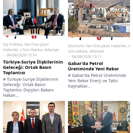
Dış Politika
,
Yan Öne çıkan
Ekonomi
,
Yan Öne çıkan Haberler
,
z
Haberler
,
z Son dakika
,
zManşet
Son dakika
,
zManşet
06/08/2026 15:14
06/08/2026 15:11
Türkiye-Suriye İlişkilerinin
Gabar’da Petrol
Geleceği: Ortak Basın
Üretiminde Yeni Rekor
Toplantısı
# Gabar’da Petrol Üretiminde
# Türkiye-Suriye İlişkilerinin
Yeni Rekor Enerji ve Tabii
Geleceği: Ortak Basın
Kaynaklar...
Toplantısı Dışişleri Bakanı
Hakan...