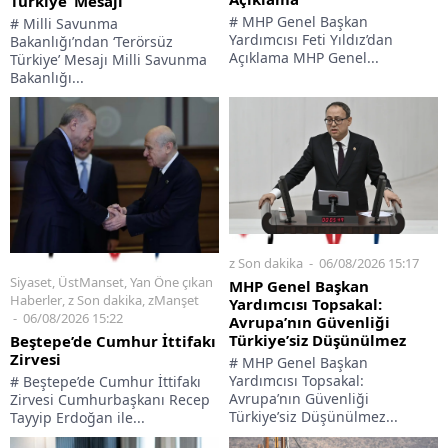
Türkiye’ Mesajı
# MHP Genel Başkan
# Milli Savunma
Yardımcısı Feti Yıldız’dan
Bakanlığı’ndan ‘Terörsüz
Açıklama MHP Genel...
Türkiye’ Mesajı Milli Savunma
Bakanlığı...
z Son dakika
06/08/2026 15:17
Siyaset
,
ÜstManset
,
Yan Öne çıkan
MHP Genel Başkan
Haberler
,
z Son dakika
,
zManşet
Yardımcısı Topsakal:
06/08/2026 15:22
Avrupa’nın Güvenliği
Türkiye’siz Düşünülmez
Beştepe’de Cumhur İttifakı
Zirvesi
# MHP Genel Başkan
Yardımcısı Topsakal:
# Beştepe’de Cumhur İttifakı
Avrupa’nın Güvenliği
Zirvesi Cumhurbaşkanı Recep
Türkiye’siz Düşünülmez...
Tayyip Erdoğan ile...