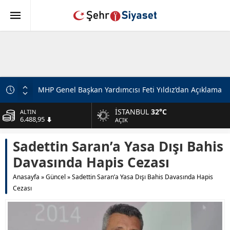
MHP Genel Başkan Yardımcısı Feti Yıldız’dan Açıklama
Beştepe’de Cumhur İttifakı Zirvesi
İSTANBUL
32°C
ALTIN
6.488,95
MHP Genel Başkan Yardımcısı Topsakal: Avrupa’nın
AÇIK
Güvenliği Türkiye’siz Düşünülmez
BİST
Sadettin Saran’a Yasa Dışı Bahis
13.798,82
Türkiye-Suriye İlişkilerinin Geleceği: Ortak Basın
Toplantısı
Davasında Hapis Cezası
DOLAR
47,5939
Gabar’da Petrol Üretiminde Yeni Rekor
Anasayfa
»
Güncel
»
Sadettin Saran’a Yasa Dışı Bahis Davasında Hapis
Adalet Bakanı Akın Gürlek ve Behçet Oktay’ın Ailesi
Cezası
EURO
54,9646
Görüşmesi
Adalet Bakanı Akın Gürlek: “Terörsüz Türkiye 86
Milyonun Ortak Hedefidir”