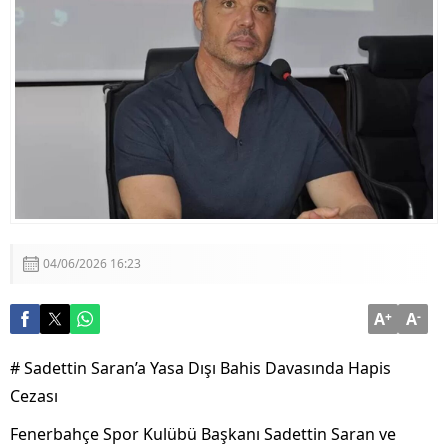
Devlet Bahçeli’den Erzincanlılara Selam Mesajı
Milli Savunma Bakanlığı’ndan ‘Terörsüz Türkiye’
Mesajı
04/06/2026 16:23
A
+
A
-
# Sadettin Saran’a Yasa Dışı Bahis Davasında Hapis
Cezası
Fenerbahçe Spor Kulübü Başkanı Sadettin Saran ve