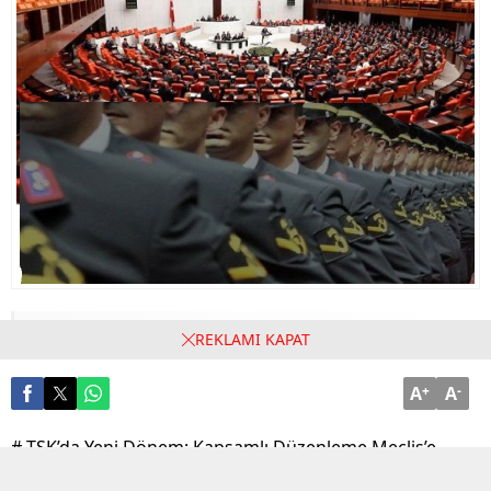
04/06/2026 16:19
REKLAMI KAPAT
A
+
A
-
# TSK’da Yeni Dönem: Kapsamlı Düzenleme Meclis’e
Geliyor