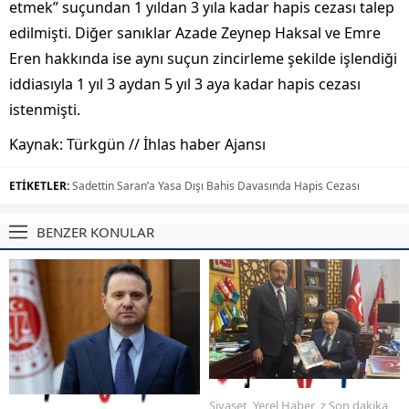
etmek” suçundan 1 yıldan 3 yıla kadar hapis cezası talep
edilmişti. Diğer sanıklar Azade Zeynep Haksal ve Emre
Eren hakkında ise aynı suçun zincirleme şekilde işlendiği
iddiasıyla 1 yıl 3 aydan 5 yıl 3 aya kadar hapis cezası
istenmişti.
Kaynak: Türkgün // İhlas haber Ajansı
ETİKETLER:
Sadettin Saran’a Yasa Dışı Bahis Davasında Hapis Cezası
BENZER KONULAR
Siyaset
,
Yerel Haber
,
z Son dakika
,