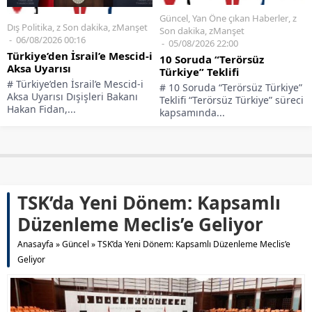
Güncel
,
Yan Öne çıkan Haberler
,
z
Dış Politika
,
z Son dakika
,
zManşet
Son dakika
,
zManşet
06/08/2026 00:16
05/08/2026 22:00
Türkiye’den İsrail’e Mescid-i
10 Soruda “Terörsüz
Aksa Uyarısı
Türkiye” Teklifi
# Türkiye’den İsrail’e Mescid-i
# 10 Soruda “Terörsüz Türkiye”
Aksa Uyarısı Dışişleri Bakanı
Teklifi “Terörsüz Türkiye” süreci
Hakan Fidan,...
kapsamında...
TSK’da Yeni Dönem: Kapsamlı
Düzenleme Meclis’e Geliyor
Anasayfa
»
Güncel
»
TSK’da Yeni Dönem: Kapsamlı Düzenleme Meclis’e
Geliyor