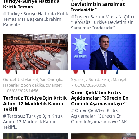
Türkiye-Suriye Hattında
Devletimizin Sarsılmaz
Kritik Temas
İradesidir”
# Türkiye-Suriye Hattında Kritik
# İçişleri Bakanı Mustafa Çiftçi:
Temas MİT Başkanı İbrahim
“Terörsüz Türkiye Devletimizin
Kalın ile...
Sarsılmaz İradesidir”...
Siyaset
,
z Son dakika
,
zManşet
Güncel
,
ÜstManset
,
Yan Öne çıkan
06/08/2026 00:26
Haberler
,
z Son dakika
,
zManşet
06/08/2026 14:56
Ömer Çelik’ten Kritik
Açıklamalar: “Sürecin En
Terörsüz Türkiye İçin Kritik
Önemli Aşamasındayız”
Adım: 12 Maddelik Kanun
Teklifi
# Ömer Çelik’ten Kritik
Açıklamalar: “Sürecin En
# Terörsüz Türkiye İçin Kritik
Önemli Aşamasındayız” AK...
Adım: 12 Maddelik Kanun
Teklifi...