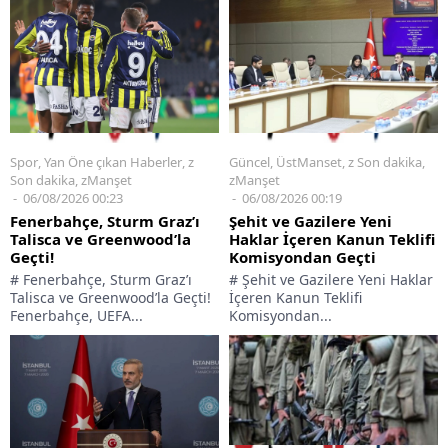
Spor
,
Yan Öne çıkan Haberler
,
z
Güncel
,
ÜstManset
,
z Son dakika
,
Son dakika
,
zManşet
zManşet
06/08/2026 00:23
06/08/2026 00:19
Fenerbahçe, Sturm Graz’ı
Şehit ve Gazilere Yeni
Talisca ve Greenwood’la
Haklar İçeren Kanun Teklifi
Geçti!
Komisyondan Geçti
# Fenerbahçe, Sturm Graz’ı
# Şehit ve Gazilere Yeni Haklar
Talisca ve Greenwood’la Geçti!
İçeren Kanun Teklifi
Fenerbahçe, UEFA...
Komisyondan...