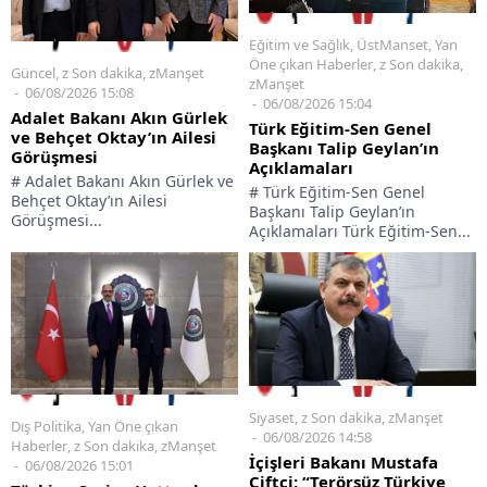
Eğitim ve Sağlık
,
ÜstManset
,
Yan
Öne çıkan Haberler
,
z Son dakika
,
Güncel
,
z Son dakika
,
zManşet
zManşet
06/08/2026 15:08
06/08/2026 15:04
Adalet Bakanı Akın Gürlek
Türk Eğitim-Sen Genel
ve Behçet Oktay’ın Ailesi
Başkanı Talip Geylan’ın
Görüşmesi
Açıklamaları
# Adalet Bakanı Akın Gürlek ve
# Türk Eğitim-Sen Genel
Behçet Oktay’ın Ailesi
Başkanı Talip Geylan’ın
Görüşmesi...
Açıklamaları Türk Eğitim-Sen...
Siyaset
,
z Son dakika
,
zManşet
Dış Politika
,
Yan Öne çıkan
06/08/2026 14:58
Haberler
,
z Son dakika
,
zManşet
İçişleri Bakanı Mustafa
06/08/2026 15:01
Çiftçi: “Terörsüz Türkiye