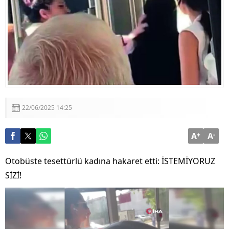
FETÖ Suikast Girişiminde Yeni Gelişme: Silah
Aramaları Başlatıldı
Gökyüzünün Milli Kalbi Tek Merkezden Atacak
22/06/2025 14:25
A
+
A
-
Otobüste tesettürlü kadına hakaret etti: İSTEMİYORUZ
SİZİ!
Video
oynatıcı