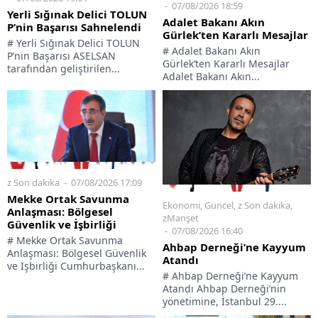
07/08/2026 18:59
Yerli Sığınak Delici TOLUN
Adalet Bakanı Akın
P’nin Başarısı Sahnelendi
Gürlek’ten Kararlı Mesajlar
# Yerli Sığınak Delici TOLUN
# Adalet Bakanı Akın
P’nin Başarısı ASELSAN
Gürlek’ten Kararlı Mesajlar
tarafından geliştirilen...
Adalet Bakanı Akın...
z Son dakika
07/08/2026 17:09
Mekke Ortak Savunma
Ekonomi
,
Güncel
,
z Son dakika
,
Anlaşması: Bölgesel
zManşet
Güvenlik ve İşbirliği
07/08/2026 16:40
# Mekke Ortak Savunma
Ahbap Derneği’ne Kayyum
Anlaşması: Bölgesel Güvenlik
Atandı
ve İşbirliği Cumhurbaşkanı...
# Ahbap Derneği’ne Kayyum
Atandı Ahbap Derneği’nin
yönetimine, İstanbul 29....