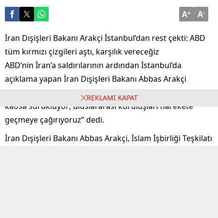
A
+
A
-
İran Dışişleri Bakanı Arakçi İstanbul’dan rest çekti: ABD
tüm kırmızı çizgileri aştı, karşılık vereceğiz
ABD’nin İran’a saldırılarının ardından İstanbul’da
açıklama yapan İran Dışişleri Bakanı Abbas Arakçi
“ABD’nin nükleer tesise saldırısı kabul edilemez, tehlikeli
REKLAMI KAPAT
kaosa sürüklüyor; uluslararası kuruluşları harekete
geçmeye çağırıyoruz” dedi.
İran Dışişleri Bakanı Abbas Arakçi, İslam İşbirliği Teşkilatı
(İİT) 51. Dışişleri Bakanları Konseyi Toplantısı için geldiği
İstanbul’da, ABD’nin İran’a yönelik saldırılarını sert bir
dille eleştirdi. Arakçi, ABD’nin gerçekleştirdiği saldırının
“soykırımcı bir rejim ile birlikte yapılmış” olduğunu
belirterek, Washington yönetimini tehlikeli sonuçların