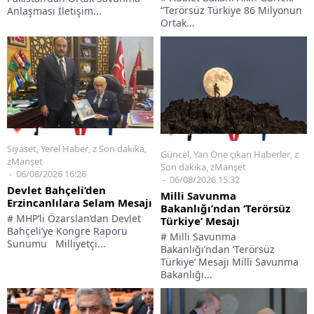
“Terörsüz Türkiye 86 Milyonun
Anlaşması İletişim...
Ortak...
Siyaset
,
Yerel Haber
,
z Son dakika
,
Güncel
,
Yan Öne çıkan Haberler
,
z
zManşet
Son dakika
,
zManşet
06/08/2026 16:26
06/08/2026 15:32
Devlet Bahçeli’den
Milli Savunma
Erzincanlılara Selam Mesajı
Bakanlığı’ndan ‘Terörsüz
# MHP’li Özarslan’dan Devlet
Türkiye’ Mesajı
Bahçeli’ye Kongre Raporu
# Milli Savunma
Sunumu Milliyetçi...
Bakanlığı’ndan ‘Terörsüz
Türkiye’ Mesajı Milli Savunma
Bakanlığı...