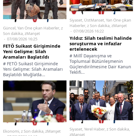
Siyaset
,
ÜstManset
,
Yan Öne çıkan
Haberler
,
z Son dakika
,
zManşet
Güncel
,
Yan Öne çıkan Haberler
,
z
07/08/2026 16:22
Son dakika
,
zManşet
Yıldız: Silah teslimi halinde
07/08/2026 16:25
soruşturma ve infazlar
FETÖ Suikast Girişiminde
ertelenecek
Yeni Gelişme: Silah
# Millî Dayanışma ve
Aramaları Başlatıldı
Toplumsal Bütünleşmenin
# FETÖ Suikast Girişiminde
Güçlendirilmesine Dair Kanun
Yeni Gelişme: Silah Aramaları
Teklifi...
Başlatıldı Muğla’da...
Siyaset
,
Yerel Haber
,
z Son dakika
,
Ekonomi
,
z Son dakika
,
zManşet
zManşet