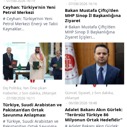
07/08/2026 16:19
07/08/2026 16:16
Ceyhan: Türkiye’nin Yeni
Bakan Mustafa Çiftçi’den
Petrol Merkezi
MHP Sinop İl Başkanlığına
# Ceyhan: Türkiye’nin Yeni
Ziyaret
Petrol Merkezi Enerji ve Tabii
# Bakan Mustafa Çiftçi’den
Kaynaklar...
MHP Sinop İl Başkanlığına
Ziyaret İçişleri...
Dış Politika
,
Yan Öne çıkan
Güncel
,
Siyaset
,
z Son dakika
,
Haberler
,
z Son dakika
,
zManşet
zManşet
07/08/2026 16:11
06/08/2026 18:48
Türkiye, Suudi Arabistan ve
Adalet Bakanı Akın Gürlek:
Pakistan’dan Ortak
“Terörsüz Türkiye 86
Savunma Anlaşması
Milyonun Ortak Hedefidir”
# Türkiye, Suudi Arabistan ve
# Adalet Bakanı Akın Gürlek:
Pakistan’dan Ortak Savunma