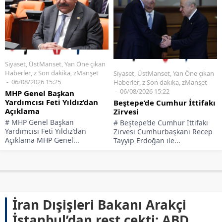
Siyaset
,
ÜstManset
,
Yan Öne çıkan
Haberler
,
z Son dakika
,
zManşet
Siyaset
,
ÜstManset
,
Yan Öne çıkan
06/08/2026 15:25
Haberler
,
z Son dakika
,
zManşet
06/08/2026 15:22
MHP Genel Başkan
Yardımcısı Feti Yıldız’dan
Beştepe’de Cumhur İttifakı
Açıklama
Zirvesi
# MHP Genel Başkan
# Beştepe’de Cumhur İttifakı
Yardımcısı Feti Yıldız’dan
Zirvesi Cumhurbaşkanı Recep
Açıklama MHP Genel...
Tayyip Erdoğan ile...
İran Dışişleri Bakanı Arakçi
İstanbul’dan rest çekti: ABD