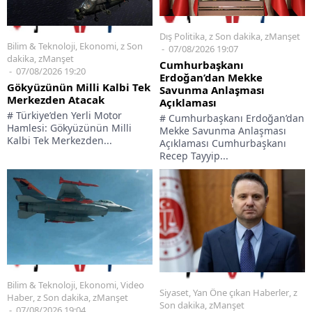
Dış Politika
,
z Son dakika
,
zManşet
Bilim & Teknoloji
,
Ekonomi
,
z Son
07/08/2026 19:07
dakika
,
zManşet
Cumhurbaşkanı
07/08/2026 19:20
Erdoğan’dan Mekke
Gökyüzünün Milli Kalbi Tek
Savunma Anlaşması
Merkezden Atacak
Açıklaması
# Türkiye’den Yerli Motor
# Cumhurbaşkanı Erdoğan’dan
Hamlesi: Gökyüzünün Milli
Mekke Savunma Anlaşması
Kalbi Tek Merkezden...
Açıklaması Cumhurbaşkanı
Recep Tayyip...
Bilim & Teknoloji
,
Ekonomi
,
Video
Siyaset
,
Yan Öne çıkan Haberler
,
z
Haber
,
z Son dakika
,
zManşet
Son dakika
,
zManşet
07/08/2026 19:04