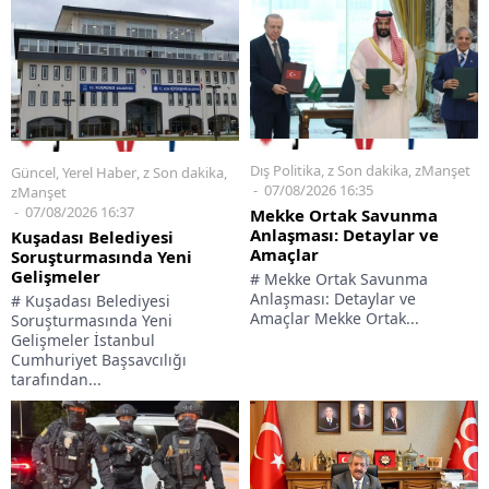
Dış Politika
,
z Son dakika
,
zManşet
Güncel
,
Yerel Haber
,
z Son dakika
,
07/08/2026 16:35
zManşet
07/08/2026 16:37
Mekke Ortak Savunma
Anlaşması: Detaylar ve
Kuşadası Belediyesi
Amaçlar
Soruşturmasında Yeni
Gelişmeler
# Mekke Ortak Savunma
Anlaşması: Detaylar ve
# Kuşadası Belediyesi
Amaçlar Mekke Ortak...
Soruşturmasında Yeni
Gelişmeler İstanbul
Cumhuriyet Başsavcılığı
tarafından...