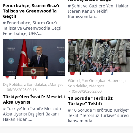
# Fenerbahçe, Sturm Graz’ı
# Şehit ve Gazilere Yeni Haklar
Talisca ve Greenwood’la Geçti!
İçeren Kanun Teklifi
Fenerbahçe, UEFA...
Komisyondan...
Güncel
,
Yan Öne çıkan Haberler
,
z
Dış Politika
,
z Son dakika
,
zManşet
Son dakika
,
zManşet
06/08/2026 00:16
05/08/2026 22:00
Türkiye’den İsrail’e Mescid-i
10 Soruda “Terörsüz
Aksa Uyarısı
Türkiye” Teklifi
# Türkiye’den İsrail’e Mescid-i
# 10 Soruda “Terörsüz Türkiye”
Aksa Uyarısı Dışişleri Bakanı
Teklifi “Terörsüz Türkiye” süreci
Hakan Fidan,...
kapsamında...