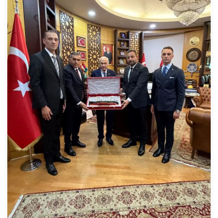
Görüşmesi
Adalet Bakanı Akın Gürlek: “Terörsüz Türkiye 86
Milyonun Ortak Hedefidir”