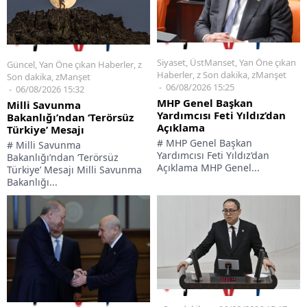
Siyaset
,
ÜstManset
,
Yan Öne çıkan
Güncel
,
Yan Öne çıkan Haberler
,
z
Haberler
,
z Son dakika
,
zManşet
Son dakika
,
zManşet
06/08/2026 15:25
06/08/2026 15:32
MHP Genel Başkan
Milli Savunma
Yardımcısı Feti Yıldız’dan
Bakanlığı’ndan ‘Terörsüz
Açıklama
Türkiye’ Mesajı
# MHP Genel Başkan
# Milli Savunma
Yardımcısı Feti Yıldız’dan
Bakanlığı’ndan ‘Terörsüz
Açıklama MHP Genel...
Türkiye’ Mesajı Milli Savunma
Bakanlığı...