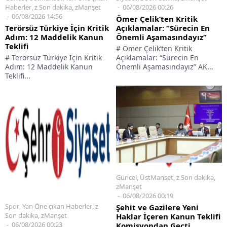
06/08/2026 00:26
Haberler
,
z Son dakika
,
zManşet
06/08/2026 14:56
Ömer Çelik’ten Kritik
Açıklamalar: “Sürecin En
Terörsüz Türkiye İçin Kritik
Önemli Aşamasındayız”
Adım: 12 Maddelik Kanun
Teklifi
# Ömer Çelik’ten Kritik
Açıklamalar: “Sürecin En
# Terörsüz Türkiye İçin Kritik
Önemli Aşamasındayız” AK...
Adım: 12 Maddelik Kanun
Teklifi...
Spor
,
Yan Öne çıkan Haberler
,
z
Güncel
,
ÜstManset
,
z Son dakika
,
Son dakika
,
zManşet
zManşet
06/08/2026 00:23
06/08/2026 00:19
Fenerbahçe, Sturm Graz’ı
Şehit ve Gazilere Yeni
Talisca ve Greenwood’la
Haklar İçeren Kanun Teklifi
Geçti!
Komisyondan Geçti