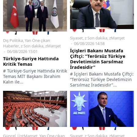
Siyaset
,
z Son dakika
,
zManşet
Dış Politika
,
Yan Öne çıkan
06/08/2026 14:58
Haberler
,
z Son dakika
,
zManşet
İçişleri Bakanı Mustafa
06/08/2026 15:01
Çiftçi: “Terörsüz Türkiye
Türkiye-Suriye Hattında
Devletimizin Sarsılmaz
Kritik Temas
İradesidir”
# Türkiye-Suriye Hattında Kritik
# İçişleri Bakanı Mustafa Çiftçi:
Temas MİT Başkanı İbrahim
“Terörsüz Türkiye Devletimizin
Kalın ile...
Sarsılmaz İradesidir”...
Siyaset
,
z Son dakika
,
zManşet
Güncel
,
ÜstManset
,
Yan Öne çıkan