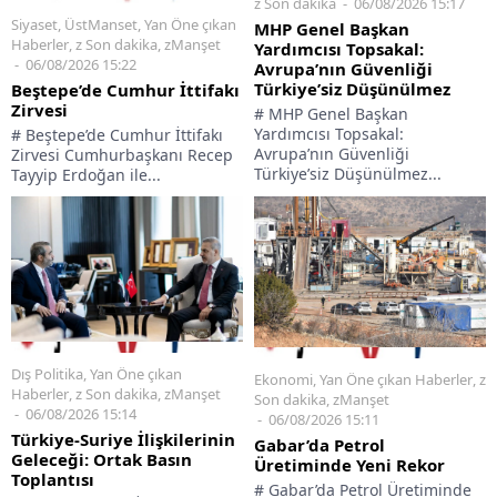
z Son dakika
06/08/2026 15:17
Siyaset
,
ÜstManset
,
Yan Öne çıkan
MHP Genel Başkan
Haberler
,
z Son dakika
,
zManşet
Yardımcısı Topsakal:
06/08/2026 15:22
Avrupa’nın Güvenliği
Türkiye’siz Düşünülmez
Beştepe’de Cumhur İttifakı
Zirvesi
# MHP Genel Başkan
Yardımcısı Topsakal:
# Beştepe’de Cumhur İttifakı
Avrupa’nın Güvenliği
Zirvesi Cumhurbaşkanı Recep
Türkiye’siz Düşünülmez...
Tayyip Erdoğan ile...
Dış Politika
,
Yan Öne çıkan
Ekonomi
,
Yan Öne çıkan Haberler
,
z
Haberler
,
z Son dakika
,
zManşet
Son dakika
,
zManşet
06/08/2026 15:14
06/08/2026 15:11
Türkiye-Suriye İlişkilerinin
Gabar’da Petrol
Geleceği: Ortak Basın
Üretiminde Yeni Rekor
Toplantısı
# Gabar’da Petrol Üretiminde