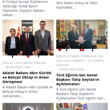
# Türkiye-Suriye İlişkilerinin
Yeni Rekor Enerji ve Tabii
Geleceği: Ortak Basın
Kaynaklar...
Toplantısı Dışişleri Bakanı
Hakan...
Eğitim ve Sağlık
,
ÜstManset
,
Yan
Öne çıkan Haberler
,
z Son dakika
,
Güncel
,
z Son dakika
,
zManşet
zManşet
06/08/2026 15:08
06/08/2026 15:04
Adalet Bakanı Akın Gürlek
Türk Eğitim-Sen Genel
ve Behçet Oktay’ın Ailesi
Başkanı Talip Geylan’ın
Görüşmesi
Açıklamaları
# Adalet Bakanı Akın Gürlek ve
# Türk Eğitim-Sen Genel
Behçet Oktay’ın Ailesi
Başkanı Talip Geylan’ın
Görüşmesi...
Açıklamaları Türk Eğitim-Sen...