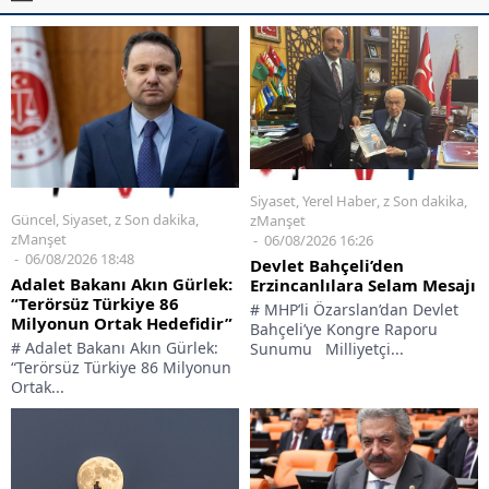
Siyaset
,
Yerel Haber
,
z Son dakika
,
Güncel
,
Siyaset
,
z Son dakika
,
zManşet
zManşet
06/08/2026 16:26
06/08/2026 18:48
Devlet Bahçeli’den
Adalet Bakanı Akın Gürlek:
Erzincanlılara Selam Mesajı
“Terörsüz Türkiye 86
# MHP’li Özarslan’dan Devlet
Milyonun Ortak Hedefidir”
Bahçeli’ye Kongre Raporu
# Adalet Bakanı Akın Gürlek:
Sunumu Milliyetçi...
“Terörsüz Türkiye 86 Milyonun
Ortak...