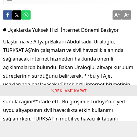
# Uçaklarda Yüksek Hızlı İnternet Dönemi Başlıyor
Ulaştırma ve Altyapı Bakanı Abdulkadir Uraloğlu,
TÜRKSAT AŞ’nin çalışmaları ve sivil havacılık alanında
sağlanacak internet hizmetleri hakkında önemli
açıklamalarda bulundu. Bakan Uraloğlu, altyapı kurulum
süreçlerinin sürdüğünü belirterek, **bu yıl AJet
uçaklarında başlayacak yüksek hızlı internet hizmetinin,
2027 yılında Türk Hava Yolları (THY) filosuna da
sunulacağını** ifade etti. Bu girişimle Türkiye’nin yerli
REKLAMI KAPAT
uydu altyapısının sivil havacılıkta etkin kullanımı
sağlanırken, TÜRKSAT’ın mobil ve havacılık tabanlı
iletişim hizmetlerindeki rekabetçi konumu da pekişmiş
olacak.