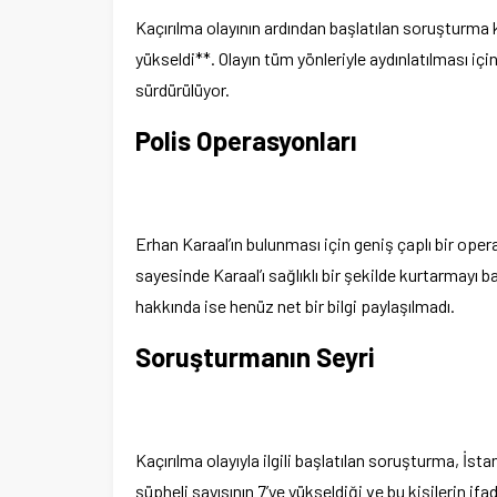
Kaçırılma olayının ardından başlatılan soruşturma 
yükseldi**. Olayın tüm yönleriyle aydınlatılması içi
sürdürülüyor.
Polis Operasyonları
Erhan Karaal’ın bulunması için geniş çaplı bir opera
sayesinde Karaal’ı sağlıklı bir şekilde kurtarmayı b
hakkında ise henüz net bir bilgi paylaşılmadı.
Soruşturmanın Seyri
Kaçırılma olayıyla ilgili başlatılan soruşturma, İst
şüpheli sayısının 7’ye yükseldiği ve bu kişilerin ifad