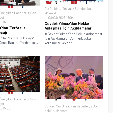
Dış Politika
,
Medya
,
z Son dakika
,
Öne çıkan Haberler
,
z Son
zManşet
şet
08/08/2026 16:04
6 16:06
Cevdet Yılmaz’dan Mekke
u’dan ‘Terörsüz
Anlaşması İçin Açıklamalar
esajı
# Cevdet Yılmaz’dan Mekke Anlaşması
u’dan ‘Terörsüz Türkiye’
İçin Açıklamalar Cumhurbaşkanı
enel Başkan Yardımcısı...
Yardımcısı Cevdet...
Öne çıkan Haberler
,
z Son
şet
Güncel
,
Yan Öne çıkan Haberler
,
z Son
6 15:00
dakika
,
zManşet