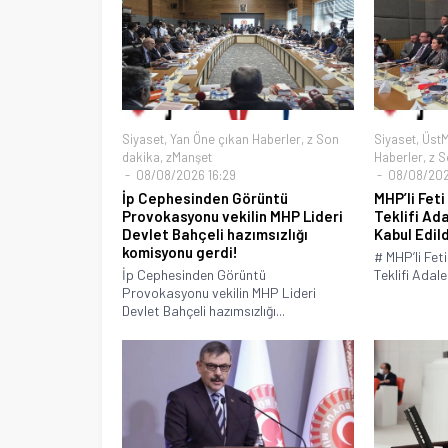
Siyaset
,
Yan Öne çıkan Haberler
,
z Son
Siyaset
,
Üst
dakika
,
zManşet
Haberler
,
z S
08/08/2026 16:29
08/08/2026
İp Cephesinden Görüntü
MHP’li Feti
Provokasyonu vekilin MHP Lideri
Teklifi Ad
Devlet Bahçeli hazımsızlığı
Kabul Edild
komisyonu gerdi!
# MHP’li Fet
İp Cephesinden Görüntü
Teklifi Adal
Provokasyonu vekilin MHP Lideri
Devlet Bahçeli hazımsızlığı...