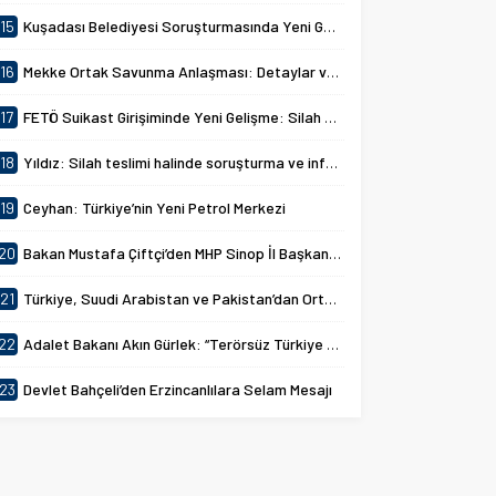
15
Kuşadası Belediyesi Soruşturmasında Yeni Gelişmeler
16
Mekke Ortak Savunma Anlaşması: Detaylar ve Amaçlar
17
FETÖ Suikast Girişiminde Yeni Gelişme: Silah Aramaları Başlatıldı
18
Yıldız: Silah teslimi halinde soruşturma ve infazlar ertelenecek
19
Ceyhan: Türkiye’nin Yeni Petrol Merkezi
20
Bakan Mustafa Çiftçi’den MHP Sinop İl Başkanlığına Ziyaret
21
Türkiye, Suudi Arabistan ve Pakistan’dan Ortak Savunma Anlaşması
22
Adalet Bakanı Akın Gürlek: “Terörsüz Türkiye 86 Milyonun Ortak Hedefidir”
23
Devlet Bahçeli’den Erzincanlılara Selam Mesajı