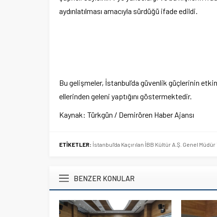
aydınlatılması amacıyla sürdüğü ifade edildi.
Bu gelişmeler, İstanbul’da güvenlik güçlerinin etki
ellerinden geleni yaptığını göstermektedir.
Kaynak: Türkgün / Demirören Haber Ajansı
ETİKETLER:
İstanbul'da Kaçırılan İBB Kültür A.Ş. Genel Müdü
BENZER KONULAR