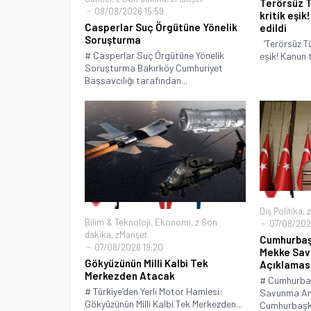
Terörsüz T
08/08/2026 15:59
kritik eşik
Casperlar Suç Örgütüne Yönelik
edildi
Soruşturma
‘Terörsüz Tü
# Casperlar Suç Örgütüne Yönelik
eşik! Kanun te
Soruşturma Bakırköy Cumhuriyet
Başsavcılığı tarafından...
Dış Politika
,
z
Bilim & Teknoloji
,
Ekonomi
,
z Son
07/08/2026
dakika
,
zManşet
Cumhurbaş
07/08/2026 19:20
Mekke Sav
Gökyüzünün Milli Kalbi Tek
Açıklamas
Merkezden Atacak
# Cumhurba
# Türkiye’den Yerli Motor Hamlesi:
Savunma An
Gökyüzünün Milli Kalbi Tek Merkezden...
Cumhurbaşka