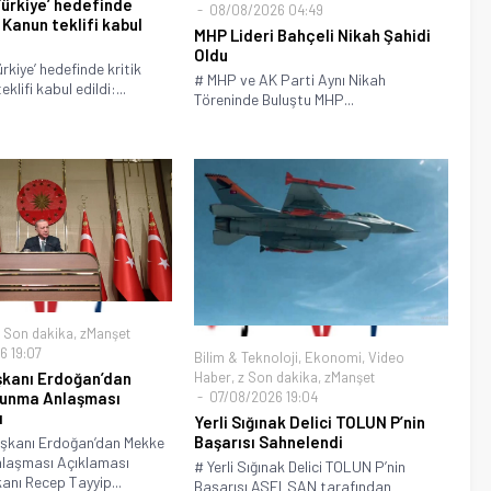
ürkiye’ hedefinde
08/08/2026 04:49
! Kanun teklifi kabul
MHP Lideri Bahçeli Nikah Şahidi
Oldu
rkiye’ hedefinde kritik
# MHP ve AK Parti Aynı Nikah
klifi kabul edildi:...
Töreninde Buluştu MHP...
 Son dakika
,
zManşet
 19:07
Bilim & Teknoloji
,
Ekonomi
,
Video
kanı Erdoğan’dan
Haber
,
z Son dakika
,
zManşet
unma Anlaşması
07/08/2026 19:04
ı
Yerli Sığınak Delici TOLUN P’nin
Başarısı Sahnelendi
şkanı Erdoğan’dan Mekke
laşması Açıklaması
# Yerli Sığınak Delici TOLUN P’nin
nı Recep Tayyip...
Başarısı ASELSAN tarafından