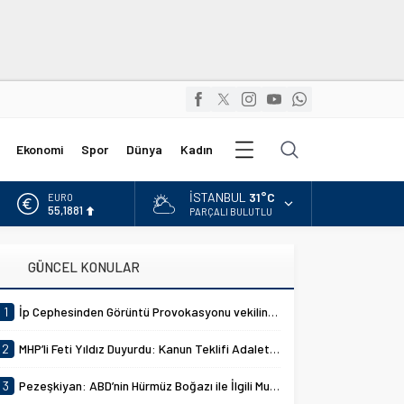
Diğer
Ekonomi
Spor
Dünya
Kadın
Kategoriler
İSTANBUL
31°C
ALTIN
6.660,55
PARÇALI BULUTLU
BİST
13.779,39
GÜNCEL KONULAR
DOLAR
47,7111
1
İp Cephesinden Görüntü Provokasyonu vekilin MHP Lideri Devlet Bahçeli hazımsızlığı komisyonu gerdi!
EURO
55,1881
2
MHP’li Feti Yıldız Duyurdu: Kanun Teklifi Adalet Komisyonunda Kabul Edildi
3
Pezeşkiyan: ABD’nin Hürmüz Boğazı ile İlgili Mutabakat İhlallerine Karşılık Verdik