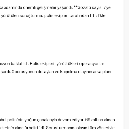
kapsamında önemli gelişmeler yaşandı. **Gözaltı sayısı 7’ye
n yürütülen soruşturma, polis ekipleri tarafından titizlikle
syon başlatıldı. Polis ekipleri, yürüttükleri operasyonlar
aşardı. Operasyonun detayları ve kaçırılma olayının arka planı
anbul polisinin yoğun çabalarıyla devam ediyor. Gözaltına alınan
elerinin alındığı belirtildi. Soruşturmanın, olayın tüm yönleriyle