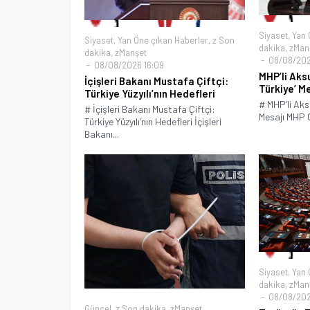
Siyaset
,
Yan 
Siyaset
,
Yan Öne çıkan Haberler
,
z Son
dakika
,
zMan
dakika
,
zManşet
08/08/202
08/08/2026 16:09
MHP’li Aks
İçişleri Bakanı Mustafa Çiftçi:
Türkiye’ M
Türkiye Yüzyılı’nın Hedefleri
# MHP’li Aks
# İçişleri Bakanı Mustafa Çiftçi:
Mesajı MHP G
Türkiye Yüzyılı’nın Hedefleri İçişleri
Bakanı...
Siyaset
,
Yan 
dakika
,
zMan
08/08/202
Güncel
,
z Son dakika
,
zManşet