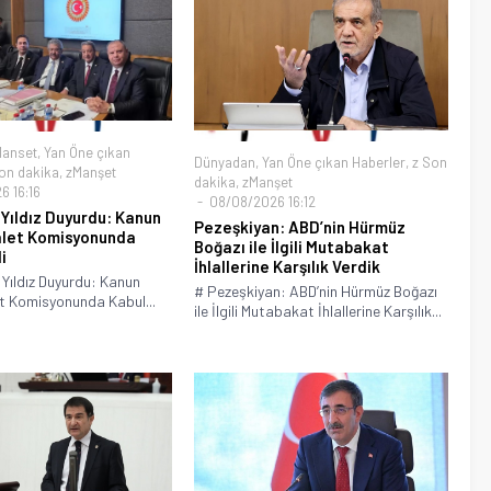
Manset
,
Yan Öne çıkan
Dünyadan
,
Yan Öne çıkan Haberler
,
z Son
on dakika
,
zManşet
dakika
,
zManşet
 16:16
08/08/2026 16:12
 Yıldız Duyurdu: Kanun
Pezeşkiyan: ABD’nin Hürmüz
alet Komisyonunda
Boğazı ile İlgili Mutabakat
i
İhlallerine Karşılık Verdik
i Yıldız Duyurdu: Kanun
# Pezeşkiyan: ABD’nin Hürmüz Boğazı
et Komisyonunda Kabul...
ile İlgili Mutabakat İhlallerine Karşılık...