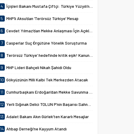
4
İçişleri Bakanı Mustafa Çiftçi: Türkiye Yüzyılı’nın Hedefleri
5
MHP’li Aksu’dan ‘Terörsüz Türkiye’ Mesajı
6
Cevdet Yılmaz’dan Mekke Anlaşması İçin Açıklamalar
7
Casperlar Suç Örgütüne Yönelik Soruşturma
8
Terörsüz Türkiye’ hedefinde kritik eşik! Kanun teklifi kabul edildi
9
MHP Lideri Bahçeli Nikah Şahidi Oldu
10
Gökyüzünün Milli Kalbi Tek Merkezden Atacak
11
Cumhurbaşkanı Erdoğan’dan Mekke Savunma Anlaşması Açıklaması
12
Yerli Sığınak Delici TOLUN P’nin Başarısı Sahnelendi
13
Adalet Bakanı Akın Gürlek’ten Kararlı Mesajlar
14
Ahbap Derneği’ne Kayyum Atandı