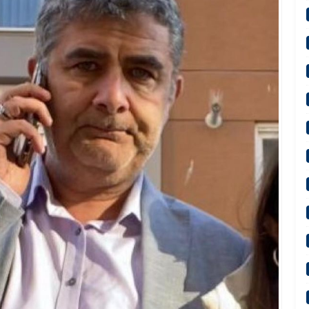
yonu vekilin MHP Lideri Devlet Bahçeli hazımsızlığı komisyonu gerdi!