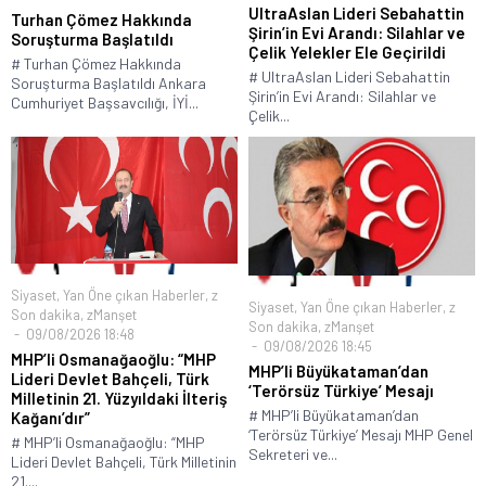
UltraAslan Lideri Sebahattin
Turhan Çömez Hakkında
Şirin’in Evi Arandı: Silahlar ve
Soruşturma Başlatıldı
Çelik Yelekler Ele Geçirildi
# Turhan Çömez Hakkında
# UltraAslan Lideri Sebahattin
Soruşturma Başlatıldı Ankara
Şirin’in Evi Arandı: Silahlar ve
Cumhuriyet Başsavcılığı, İYİ...
Çelik...
Siyaset
,
Yan Öne çıkan Haberler
,
z
Siyaset
,
Yan Öne çıkan Haberler
,
z
Son dakika
,
zManşet
Son dakika
,
zManşet
09/08/2026 18:48
09/08/2026 18:45
MHP’li Osmanağaoğlu: “MHP
MHP’li Büyükataman’dan
Lideri Devlet Bahçeli, Türk
‘Terörsüz Türkiye’ Mesajı
Milletinin 21. Yüzyıldaki İlteriş
# MHP’li Büyükataman’dan
Kağanı’dır”
‘Terörsüz Türkiye’ Mesajı MHP Genel
# MHP’li Osmanağaoğlu: “MHP
Sekreteri ve...
Lideri Devlet Bahçeli, Türk Milletinin
21....