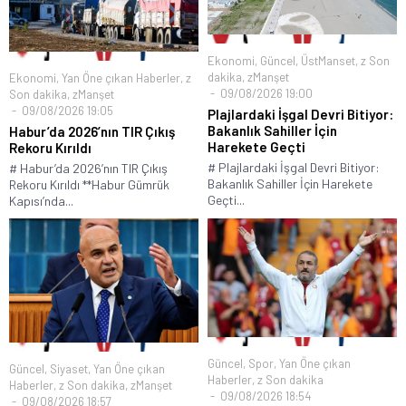
Ekonomi
,
Güncel
,
ÜstManset
,
z Son
dakika
,
zManşet
Ekonomi
,
Yan Öne çıkan Haberler
,
z
09/08/2026 19:00
Son dakika
,
zManşet
09/08/2026 19:05
Plajlardaki İşgal Devri Bitiyor:
Bakanlık Sahiller İçin
Habur’da 2026’nın TIR Çıkış
Harekete Geçti
Rekoru Kırıldı
# Plajlardaki İşgal Devri Bitiyor:
# Habur’da 2026’nın TIR Çıkış
Bakanlık Sahiller İçin Harekete
Rekoru Kırıldı **Habur Gümrük
Geçti...
Kapısı’nda...
Güncel
,
Spor
,
Yan Öne çıkan
Güncel
,
Siyaset
,
Yan Öne çıkan
Haberler
,
z Son dakika
Haberler
,
z Son dakika
,
zManşet
09/08/2026 18:54
09/08/2026 18:57