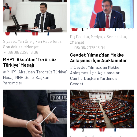
Dış Politika
,
Medya
,
z Son dakika
,
Siyaset
,
Yan Öne çıkan Haberler
,
z
zManşet
Son dakika
,
zManşet
08/08/2026 16:04
08/08/2026 16:06
Cevdet Yılmaz’dan Mekke
MHP’li Aksu’dan ‘Terörsüz
Anlaşması İçin Açıklamalar
Türkiye’ Mesajı
# Cevdet Yılmaz’dan Mekke
# MHP’li Aksu’dan ‘Terörsüz Türkiye’
Anlaşması İçin Açıklamalar
Mesajı MHP Genel Başkan
Cumhurbaşkanı Yardımcısı
Yardımcısı...
Cevdet...