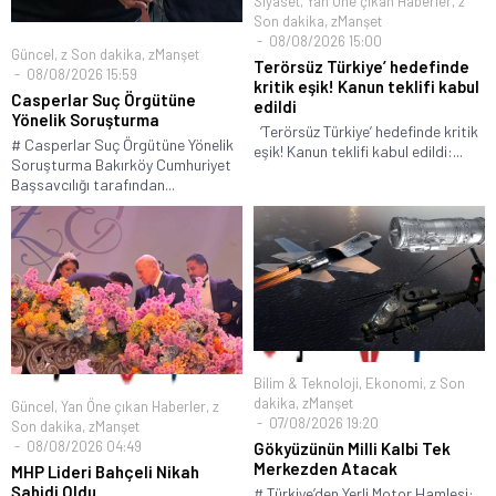
Siyaset
,
Yan Öne çıkan Haberler
,
z
Son dakika
,
zManşet
08/08/2026 15:00
Güncel
,
z Son dakika
,
zManşet
Terörsüz Türkiye’ hedefinde
08/08/2026 15:59
kritik eşik! Kanun teklifi kabul
Casperlar Suç Örgütüne
edildi
Yönelik Soruşturma
‘Terörsüz Türkiye’ hedefinde kritik
# Casperlar Suç Örgütüne Yönelik
eşik! Kanun teklifi kabul edildi:...
Soruşturma Bakırköy Cumhuriyet
Başsavcılığı tarafından...
Bilim & Teknoloji
,
Ekonomi
,
z Son
dakika
,
zManşet
Güncel
,
Yan Öne çıkan Haberler
,
z
07/08/2026 19:20
Son dakika
,
zManşet
08/08/2026 04:49
Gökyüzünün Milli Kalbi Tek
Merkezden Atacak
MHP Lideri Bahçeli Nikah
Şahidi Oldu
# Türkiye’den Yerli Motor Hamlesi: