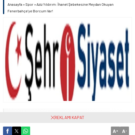
Anasayfa
»
Spor
»
Aziz Yıldırım: İhanet Şebekesine Meydan Okuyan
Fenerbahçe’ye Borcum Var!
06/06/2026 23:59
REKLAMI KAPAT
A
A
+
-