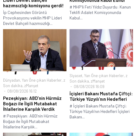
Lideri Devlet Bahçeli
Komisyonunda Kabul Edildi
hazımsızlığı komisyonu gerdi!
# MHP’li Feti Yıldız Duyurdu: Kanun
İp Cephesinden Görüntü
Teklifi Adalet Komisyonunda
Provokasyonu vekilin MHP Lideri
Kabul...
Devlet Bahçeli hazımsızlığı...
Siyaset
,
Yan Öne çıkan Haberler
,
z
Dünyadan
,
Yan Öne çıkan Haberler
,
z
Son dakika
,
zManşet
Son dakika
,
zManşet
08/08/2026 16:09
08/08/2026 16:12
İçişleri Bakanı Mustafa Çiftçi:
Pezeşkiyan: ABD’nin Hürmüz
Türkiye Yüzyılı’nın Hedefleri
Boğazı ile İlgili Mutabakat
# İçişleri Bakanı Mustafa Çiftçi:
İhlallerine Karşılık Verdik
Türkiye Yüzyılı’nın Hedefleri İçişleri
# Pezeşkiyan: ABD’nin Hürmüz
Bakanı...
Boğazı ile İlgili Mutabakat
İhlallerine Karşılık...