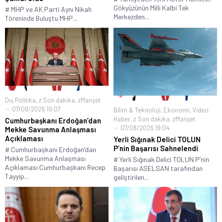
Gökyüzünün Milli Kalbi Tek
# MHP ve AK Parti Aynı Nikah
Merkezden...
Töreninde Buluştu MHP...
Dış Politika
,
z Son dakika
,
zManşet
07/08/2026 19:07
Bilim & Teknoloji
,
Ekonomi
,
Video
Haber
,
z Son dakika
,
zManşet
Cumhurbaşkanı Erdoğan’dan
07/08/2026 19:04
Mekke Savunma Anlaşması
Açıklaması
Yerli Sığınak Delici TOLUN
P’nin Başarısı Sahnelendi
# Cumhurbaşkanı Erdoğan’dan
Mekke Savunma Anlaşması
# Yerli Sığınak Delici TOLUN P’nin
Açıklaması Cumhurbaşkanı Recep
Başarısı ASELSAN tarafından
Tayyip...
geliştirilen...