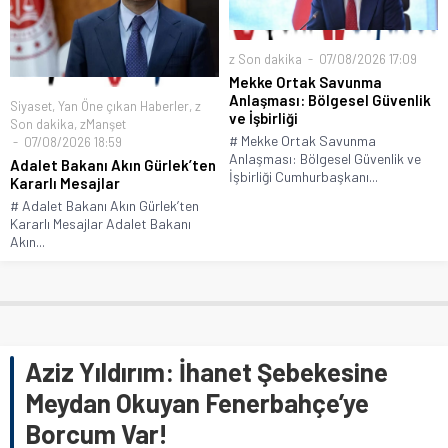
z Son dakika
07/08/2026 17:09
Mekke Ortak Savunma
Anlaşması: Bölgesel Güvenlik
Siyaset
,
Yan Öne çıkan Haberler
,
z
ve İşbirliği
Son dakika
,
zManşet
# Mekke Ortak Savunma
07/08/2026 18:59
Anlaşması: Bölgesel Güvenlik ve
Adalet Bakanı Akın Gürlek’ten
İşbirliği Cumhurbaşkanı...
Kararlı Mesajlar
# Adalet Bakanı Akın Gürlek’ten
Kararlı Mesajlar Adalet Bakanı
Akın...
Aziz Yıldırım: İhanet Şebekesine
Meydan Okuyan Fenerbahçe’ye
Borcum Var!