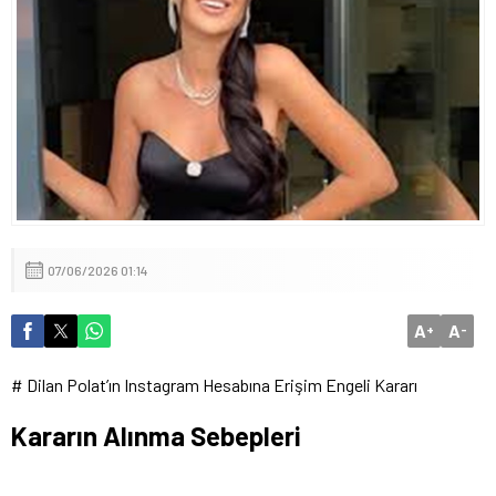
İçişleri Bakanı Mustafa Çiftçi’den Devlet Bahçeli’ye “Terörsüz
Türkiye” Teşekkürü
07/06/2026 01:14
A
A
+
-
# Dilan Polat’ın Instagram Hesabına Erişim Engeli Kararı
Kararın Alınma Sebepleri