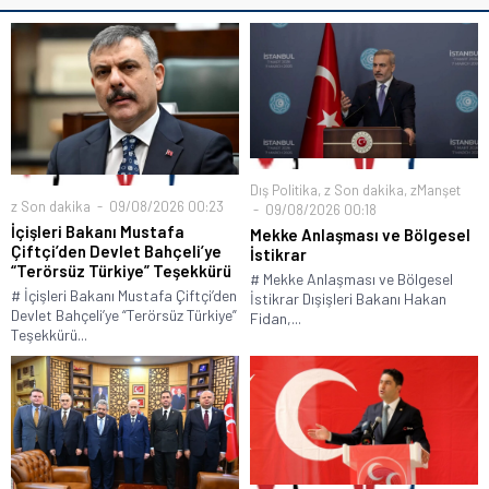
Dış Politika
,
z Son dakika
,
zManşet
z Son dakika
09/08/2026 00:23
09/08/2026 00:18
İçişleri Bakanı Mustafa
Mekke Anlaşması ve Bölgesel
Çiftçi’den Devlet Bahçeli’ye
İstikrar
“Terörsüz Türkiye” Teşekkürü
# Mekke Anlaşması ve Bölgesel
# İçişleri Bakanı Mustafa Çiftçi’den
İstikrar Dışişleri Bakanı Hakan
Devlet Bahçeli’ye “Terörsüz Türkiye”
Fidan,...
Teşekkürü...