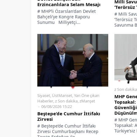
Milli Sav
Erzincanlılara Selam Mesajı
‘Terörsüz 
# MHP’li Özarslan’dan Devlet
# Milli Sa
Bahçeli’ye Kongre Raporu
‘Terörsüz T
Sunumu Milliyetçi...
Savunma Ba
z Son dakika
Siyaset
,
ÜstManset
,
Yan Öne çıkan
MHP Gene
Haberler
,
z Son dakika
,
zManşet
Topsakal:
06/08/2026 15:22
Güvenliği
Düşünül
Beştepe’de Cumhur İttifakı
Zirvesi
# MHP Gene
Topsakal: 
# Beştepe’de Cumhur İttifakı
Türkiye’si
Zirvesi Cumhurbaşkanı Recep
Tayyip Erdoğan ile...