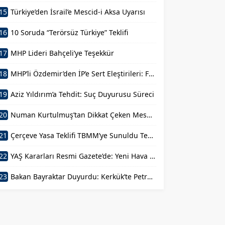
15
Türkiye’den İsrail’e Mescid-i Aksa Uyarısı
16
10 Soruda “Terörsüz Türkiye” Teklifi
17
MHP Lideri Bahçeli’ye Teşekkür
18
MHP’li Özdemir’den İP’e Sert Eleştirileri: FETÖ’nün Siyasal Mühendisi
19
Aziz Yıldırım’a Tehdit: Suç Duyurusu Süreci
20
Numan Kurtulmuş’tan Dikkat Çeken Mesaj: Devlet Aklı ile Millet İrfanı Buluştu
21
Çerçeve Yasa Teklifi TBMM’ye Sunuldu Terörün Tarihe Gömülmesi
22
YAŞ Kararları Resmi Gazete’de: Yeni Hava Kuvvetleri Komutanı Belli Oldu
23
Bakan Bayraktar Duyurdu: Kerkük’te Petrol Sahalarına Ortak Oluyoruz