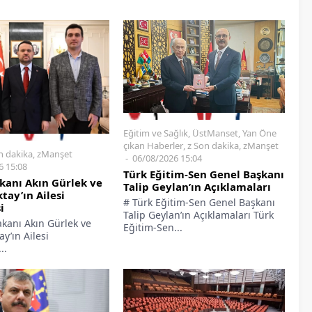
Eğitim ve Sağlık
,
ÜstManset
,
Yan Öne
çıkan Haberler
,
z Son dakika
,
zManşet
n dakika
,
zManşet
06/08/2026 15:04
6 15:08
Türk Eğitim-Sen Genel Başkanı
kanı Akın Gürlek ve
Talip Geylan’ın Açıklamaları
tay’ın Ailesi
# Türk Eğitim-Sen Genel Başkanı
i
Talip Geylan’ın Açıklamaları Türk
akanı Akın Gürlek ve
Eğitim-Sen...
y’ın Ailesi
..