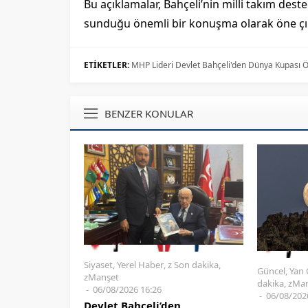
Bu açıklamalar, Bahçeli’nin milli takım dest
sunduğu önemli bir konuşma olarak öne çık
ETİKETLER:
MHP Lideri Devlet Bahçeli'den Dünya Kupası Ö
BENZER KONULAR
Siyaset
,
Yerel Haber
,
z Son dakika
,
Güncel
,
Yan 
zManşet
dakika
,
zMan
06/08/2026 16:26
06/08/202
Devlet Bahçeli’den