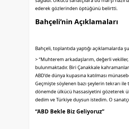
sağladı. Ülkücü sanatçılara bu marşı hazırla
ederek gözlerinden öptüğünü belirtti.
Bahçeli’nin Açıklamaları
Bahçeli, toplantıda yaptığı açıklamalarda şu 
> “Muhterem arkadaşlarım, değerli vekiller,
bulunmaktadır. Biri Çanakkale kahramanları,
ABD’de dünya kupasına katılması münasebeti
Geçmişte söylenen bazı şeylerin tekrarı ile
dönemde ülkücü hassasiyetini gözeterek ülk
dedim ve Türkiye duysun istedim. O sanatçı
“ABD Bekle Biz Geliyoruz”