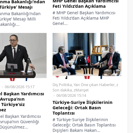
MHP Genel Başkan Yardımcısı
unma Bakanlığı’ndan
Feti Yıldız’dan Açıklama
Türkiye’ Mesajı
# MHP Genel Başkan Yardımcısı
vunma Bakanlığı’ndan
Feti Yıldız’dan Açıklama MHP
ürkiye’ Mesajı Milli
Genel...
kanlığı...
Dış Politika
,
Yan Öne çıkan Haberler
,
z
06/08/2026 15:17
Son dakika
,
zManşet
l Başkan Yardımcısı
06/08/2026 15:14
 Avrupa’nın
Türkiye-Suriye İlişkilerinin
 Türkiye’siz
Geleceği: Ortak Basın
mez
Toplantısı
l Başkan Yardımcısı
# Türkiye-Suriye İlişkilerinin
Avrupa’nın Güvenliği
Geleceği: Ortak Basın Toplantısı
z Düşünülmez...
Dışişleri Bakanı Hakan...