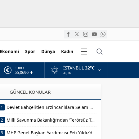
Diğer
Ekonomi
Spor
Dünya
Kadın
Kategoriler
İSTANBUL
32°C
ALTIN
6.525,39
AÇIK
BİST
13.788,73
GÜNCEL KONULAR
DOLAR
47,5954
1
Devlet Bahçeli’den Erzincanlılara Selam Mesajı
EURO
55,0690
2
Milli Savunma Bakanlığı’ndan ‘Terörsüz Türkiye’ Mesajı
3
MHP Genel Başkan Yardımcısı Feti Yıldız’dan Açıklama