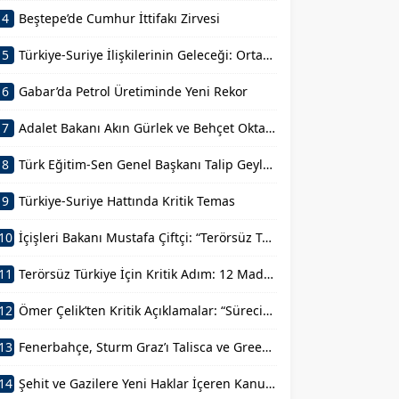
4
Beştepe’de Cumhur İttifakı Zirvesi
5
Türkiye-Suriye İlişkilerinin Geleceği: Ortak Basın Toplantısı
6
Gabar’da Petrol Üretiminde Yeni Rekor
7
Adalet Bakanı Akın Gürlek ve Behçet Oktay’ın Ailesi Görüşmesi
8
Türk Eğitim-Sen Genel Başkanı Talip Geylan’ın Açıklamaları
9
Türkiye-Suriye Hattında Kritik Temas
10
İçişleri Bakanı Mustafa Çiftçi: “Terörsüz Türkiye Devletimizin Sarsılmaz İradesidir”
11
Terörsüz Türkiye İçin Kritik Adım: 12 Maddelik Kanun Teklifi
12
Ömer Çelik’ten Kritik Açıklamalar: “Sürecin En Önemli Aşamasındayız”
13
Fenerbahçe, Sturm Graz’ı Talisca ve Greenwood’la Geçti!
14
Şehit ve Gazilere Yeni Haklar İçeren Kanun Teklifi Komisyondan Geçti