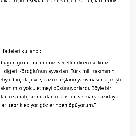
dıkları için teşekkür eden Bahçeli, sanatçıları tebrik
ifadeleri kullandı:
 bugün grup toplantımızı şereflendiren iki ilimiz
 diğeri Köroğlu’nun ayvazları. Türk milli takımının
yle birçok çevre, bazı marşların yarışmasını açmıştı.
 takımımızı yolcu etmeyi düşünüyorlardı. Böyle bir
ücü sanatçılarımızdan rica ettim ve marş hazırlayın
ları tebrik ediyor, gözlerinden öpüyorum.”