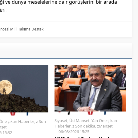
eği ve dünya meselelerine dair görüşlerini bir arada
tı.
ncesi Milli Takıma Destek
Siyaset
,
ÜstManset
,
Yan Öne çıkan
Öne çıkan Haberler
,
z Son
Haberler
,
z Son dakika
,
zManşet
şet
06/08/2026 15:25
6 15:32