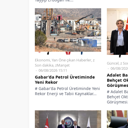
Ekonomi
,
Yan Öne çıkan Haberler
,
z
Güncel
,
z So
Son dakika
,
zManşet
06/08/202
06/08/2026 15:11
Adalet Ba
Gabar’da Petrol Üretiminde
Behçet Ok
Yeni Rekor
Görüşmes
# Gabar’da Petrol Üretiminde Yeni
# Adalet B
Rekor Enerji ve Tabii Kaynaklar...
Behçet Okta
Görüşmesi.