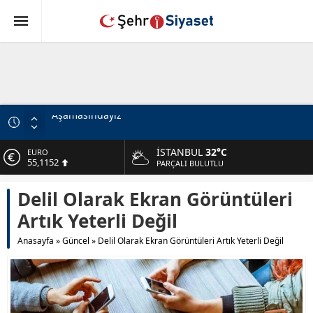
Fenerbahçe, Sturm Graz’ı Talisca ve Greenwood’la
Geçti!
İSTANBUL
32°C
ALTIN
Şehit ve Gazilere Yeni Haklar İçeren Kanun Teklifi
6.529,72
PARÇALI BULUTLU
Komisyondan Geçti
BİST
Türkiye’den İsrail’e Mescid-i Aksa Uyarısı
Delil Olarak Ekran Görüntüleri
13.703,13
10 Soruda “Terörsüz Türkiye” Teklifi
Artık Yeterli Değil
DOLAR
47,5844
MHP Lideri Bahçeli’ye Teşekkür
Anasayfa
»
Güncel
»
Delil Olarak Ekran Görüntüleri Artık Yeterli Değil
MHP’li Özdemir’den İP’e Sert Eleştirileri: FETÖ’nün
EURO
55,1152
Siyasal Mühendisi
Aziz Yıldırım’a Tehdit: Suç Duyurusu Süreci
Numan Kurtulmuş’tan Dikkat Çeken Mesaj: Devlet