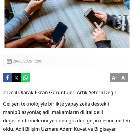
Aklı ile Millet İrfanı Buluştu
Ömer Çelik’ten Kritik Açıklamalar: “Sürecin En Önemli
Aşamasındayız”
29/06/2026 12:05
A
+
A
-
# Delil Olarak Ekran Görüntüleri Artık Yeterli Değil
Gelişen teknolojiyle birlikte yapay zeka destekli
manipülasyonlar, adli makamların dijital delil
değerlendirmelerini yeniden gözden geçirmesine neden
oldu. Adli Bilişim Uzmanı Adem Kuvat ve Bilgisayar