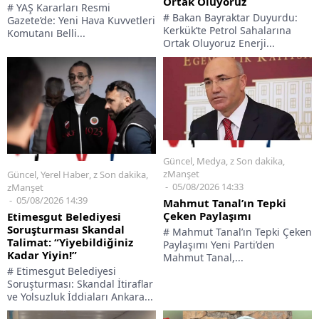
Ortak Oluyoruz
# YAŞ Kararları Resmi
# Bakan Bayraktar Duyurdu:
Gazete’de: Yeni Hava Kuvvetleri
Kerkük’te Petrol Sahalarına
Komutanı Belli...
Ortak Oluyoruz Enerji...
Güncel
,
Medya
,
z Son dakika
,
zManşet
Güncel
,
Yerel Haber
,
z Son dakika
,
05/08/2026 14:33
zManşet
05/08/2026 14:39
Mahmut Tanal’ın Tepki
Çeken Paylaşımı
Etimesgut Belediyesi
Soruşturması Skandal
# Mahmut Tanal’ın Tepki Çeken
Talimat: “Yiyebildiğiniz
Paylaşımı Yeni Parti’den
Kadar Yiyin!”
Mahmut Tanal,...
# Etimesgut Belediyesi
Soruşturması: Skandal İtiraflar
ve Yolsuzluk İddiaları Ankara...