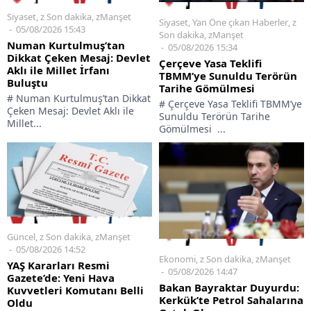
Siyaset
,
z Son dakika
,
zManşet
Siyaset
,
Yan Öne çıkan Haberler
,
z
05/08/2026 15:43
Son dakika
,
zManşet
Numan Kurtulmuş’tan
05/08/2026 15:34
Dikkat Çeken Mesaj: Devlet
Çerçeve Yasa Teklifi
Aklı ile Millet İrfanı
TBMM’ye Sunuldu Terörün
Buluştu
Tarihe Gömülmesi
# Numan Kurtulmuş’tan Dikkat
# Çerçeve Yasa Teklifi TBMM’ye
Çeken Mesaj: Devlet Aklı ile
Sunuldu Terörün Tarihe
Millet...
Gömülmesi ...
Güncel
,
z Son dakika
,
zManşet
05/08/2026 14:52
Ekonomi
,
z Son dakika
,
zManşet
YAŞ Kararları Resmi
05/08/2026 14:47
Gazete’de: Yeni Hava
Bakan Bayraktar Duyurdu:
Kuvvetleri Komutanı Belli
Kerkük’te Petrol Sahalarına
Oldu