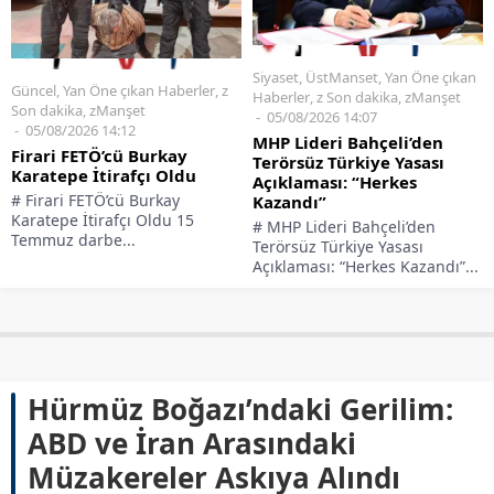
Siyaset
,
ÜstManset
,
Yan Öne çıkan
Güncel
,
Yan Öne çıkan Haberler
,
z
Haberler
,
z Son dakika
,
zManşet
Son dakika
,
zManşet
05/08/2026 14:07
05/08/2026 14:12
MHP Lideri Bahçeli’den
Firari FETÖ’cü Burkay
Terörsüz Türkiye Yasası
Karatepe İtirafçı Oldu
Açıklaması: “Herkes
# Firari FETÖ’cü Burkay
Kazandı”
Karatepe İtirafçı Oldu 15
# MHP Lideri Bahçeli’den
Temmuz darbe...
Terörsüz Türkiye Yasası
Açıklaması: “Herkes Kazandı”...
Hürmüz Boğazı’ndaki Gerilim:
ABD ve İran Arasındaki
Müzakereler Askıya Alındı