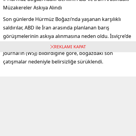
Müzakereler Askıya Alındı
Son günlerde Hürmüz Boğazı’nda yaşanan karşılıklı
saldırılar, ABD ile İran arasında planlanan barış
görüşmelerinin askıya alınmasına neden oldu. İsviçre’de
yapılması planlanan müzakerelerin durumu, Wall Street
REKLAMI KAPAT
Journal’ın (WSJ) bildirdiğine göre, boğazdaki son
çatışmalar nedeniyle belirsizliğe sürüklendi.
İsviçre’deki Görüşmelerin İptali
Habere göre, iki ülke arasındaki saldırılar, bu hafta sonu
İsviçre’de yeniden başlaması beklenen görüşmelerin
durdurulmasına yol açtı. Taraflar arasındaki gerginliğin