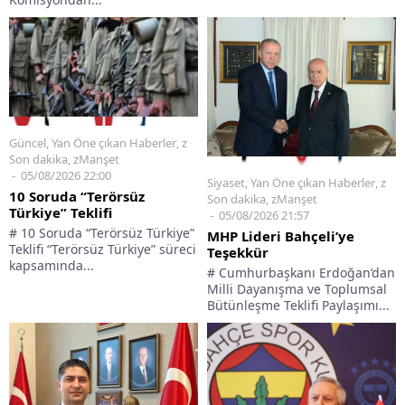
Güncel
,
Yan Öne çıkan Haberler
,
z
Son dakika
,
zManşet
05/08/2026 22:00
Siyaset
,
Yan Öne çıkan Haberler
,
z
10 Soruda “Terörsüz
Son dakika
,
zManşet
Türkiye” Teklifi
05/08/2026 21:57
# 10 Soruda “Terörsüz Türkiye”
MHP Lideri Bahçeli’ye
Teklifi “Terörsüz Türkiye” süreci
Teşekkür
kapsamında...
# Cumhurbaşkanı Erdoğan’dan
Milli Dayanışma ve Toplumsal
Bütünleşme Teklifi Paylaşımı...