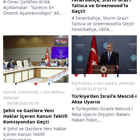
# Ömer Çelik’ten Kritik
Talisca ve Greenwood’la
Açıklamalar: “Sürecin En
Geçti!
Önemli Aşamasındayız” AK...
# Fenerbahçe, Sturm Graz’ı
Talisca ve Greenwood’la Geçti!
Fenerbahçe, UEFA...
Dış Politika
,
z Son dakika
,
zManşet
06/08/2026 00:16
Güncel
,
ÜstManset
,
z Son dakika
,
Türkiye’den İsrail’e Mescid-i
zManşet
Aksa Uyarısı
06/08/2026 00:19
# Türkiye’den İsrail’e Mescid-i
Şehit ve Gazilere Yeni
Aksa Uyarısı Dışişleri Bakanı
Haklar İçeren Kanun Teklifi
Hakan Fidan,...
Komisyondan Geçti
# Şehit ve Gazilere Yeni Haklar
İçeren Kanun Teklifi
Komisyondan...