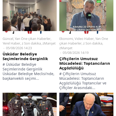
Güncel
,
Yan Öne çıkan Haberler
,
Ekonomi
,
Video Haber
,
Yan Öne
Yerel Haber
,
z Son dakika
,
zManşet
çıkan Haberler
,
z Son dakika
,
05/08/2026 14:23
zManşet
05/08/2026 14:19
Üsküdar Belediye
Seçimlerinde Gerginlik
Çiftçilerin Umutsuz
Mücadelesi: Toptancıların
# Üsküdar Belediye
Açgözlülüğü
Seçimlerinde Gerginlik
Üsküdar Belediye Meclisi’nde,
# Çiftçilerin Umutsuz
başkanvekili seçimi...
Mücadelesi: Toptancıların
Açgözlülüğü Toptancılar ve
Çiftçiler Arasındaki...