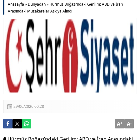
Anasayfa
»
Dünyadan
»
Hürmüz Boğazı’ndaki Gerilim: ABD ve İran
Arasındaki Müzakereler Askıya Alındı
29/06/2026 00:28
A
+
A
-
# Hürmüz Boğazı’ndaki Gerilim: ABD ve İran Arasındaki