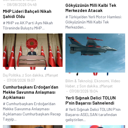
08/08/2026 04:49
Gökyüzünün Milli Kalbi Tek
Merkezden Atacak
MHP Lideri Bahçeli Nikah
Şahidi Oldu
# Türkiye’den Yerli Motor Hamlesi:
Gökyüzünün Milli Kalbi Tek
# MHP ve AK Parti Aynı Nikah
Merkezden...
Töreninde Buluştu MHP...
Dış Politika
,
z Son dakika
,
zManşet
07/08/2026 19:07
Bilim & Teknoloji
,
Ekonomi
,
Video
Haber
,
z Son dakika
,
zManşet
Cumhurbaşkanı Erdoğan’dan
07/08/2026 19:04
Mekke Savunma Anlaşması
Açıklaması
Yerli Sığınak Delici TOLUN
P’nin Başarısı Sahnelendi
# Cumhurbaşkanı Erdoğan’dan
Mekke Savunma Anlaşması
# Yerli Sığınak Delici TOLUN P’nin
Açıklaması Cumhurbaşkanı Recep
Başarısı ASELSAN tarafından
Tayyip...
geliştirilen...