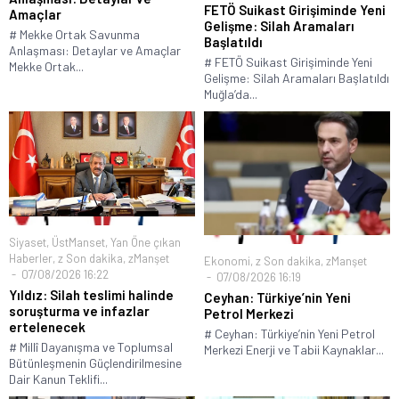
FETÖ Suikast Girişiminde Yeni
Amaçlar
Gelişme: Silah Aramaları
# Mekke Ortak Savunma
Başlatıldı
Anlaşması: Detaylar ve Amaçlar
# FETÖ Suikast Girişiminde Yeni
Mekke Ortak...
Gelişme: Silah Aramaları Başlatıldı
Muğla’da...
Siyaset
,
ÜstManset
,
Yan Öne çıkan
Haberler
,
z Son dakika
,
zManşet
Ekonomi
,
z Son dakika
,
zManşet
07/08/2026 16:22
07/08/2026 16:19
Yıldız: Silah teslimi halinde
Ceyhan: Türkiye’nin Yeni
soruşturma ve infazlar
Petrol Merkezi
ertelenecek
# Ceyhan: Türkiye’nin Yeni Petrol
# Millî Dayanışma ve Toplumsal
Merkezi Enerji ve Tabii Kaynaklar...
Bütünleşmenin Güçlendirilmesine
Dair Kanun Teklifi...