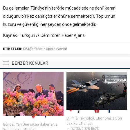
Bu gelişmeler, Türkiye’nin terörle mücadelede ne denli kararlı
olduğunu bir kez daha gözler önüne sermektedir. Toplumun
huzuru ve güvenliği her şeyden önce gelmektedir.
Kaynak: Türkgün // Demirören Haber Ajansı
ETİKETLER:
DEAŞ'a Yönelik Operasyonlar
BENZER KONULAR
Bilim & Teknoloji
,
Ekonomi
,
z Son
dakika
,
zManşet
Güncel
,
Yan Öne çıkan Haberler
,
z
07/08/2026 19:20
Son dakika
,
zManşet