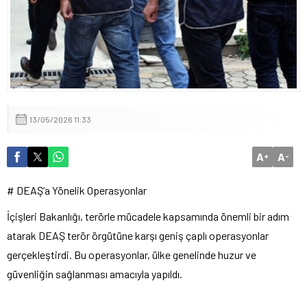
MHP Lideri Bahçeli Nikah Şahidi Oldu
13/05/2026 11:33
A
A
+
-
# DEAŞ’a Yönelik Operasyonlar
İçişleri Bakanlığı, terörle mücadele kapsamında önemli bir adım
atarak DEAŞ terör örgütüne karşı geniş çaplı operasyonlar
gerçekleştirdi. Bu operasyonlar, ülke genelinde huzur ve
güvenliğin sağlanması amacıyla yapıldı.