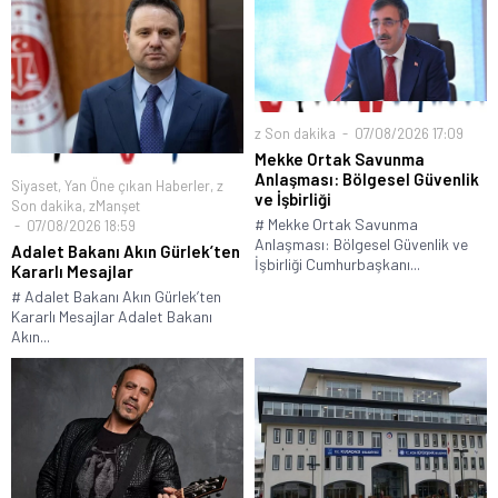
z Son dakika
07/08/2026 17:09
Mekke Ortak Savunma
Anlaşması: Bölgesel Güvenlik
Siyaset
,
Yan Öne çıkan Haberler
,
z
ve İşbirliği
Son dakika
,
zManşet
# Mekke Ortak Savunma
07/08/2026 18:59
Anlaşması: Bölgesel Güvenlik ve
Adalet Bakanı Akın Gürlek’ten
İşbirliği Cumhurbaşkanı...
Kararlı Mesajlar
# Adalet Bakanı Akın Gürlek’ten
Kararlı Mesajlar Adalet Bakanı
Akın...