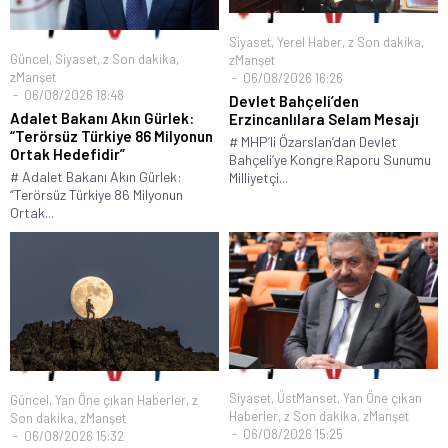
Siyaset
,
Yerel Haber
,
z Son dakika
,
Güncel
,
Siyaset
,
z Son dakika
,
zManşet
zManşet
06/08/2026 16:26
06/08/2026 18:48
Devlet Bahçeli’den
Adalet Bakanı Akın Gürlek:
Erzincanlılara Selam Mesajı
“Terörsüz Türkiye 86 Milyonun
# MHP’li Özarslan’dan Devlet
Ortak Hedefidir”
Bahçeli’ye Kongre Raporu Sunumu
# Adalet Bakanı Akın Gürlek:
Milliyetçi...
“Terörsüz Türkiye 86 Milyonun
Ortak...
Siyaset
,
ÜstManset
,
Yan Öne çıkan
Güncel
,
Yan Öne çıkan Haberler
,
z
Haberler
,
z Son dakika
,
zManşet
Son dakika
,
zManşet
06/08/2026 15:25
06/08/2026 15:32