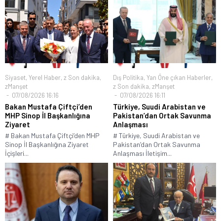
Siyaset
,
Yerel Haber
,
z Son dakika
,
Dış Politika
,
Yan Öne çıkan Haberler
,
zManşet
z Son dakika
,
zManşet
07/08/2026 16:16
07/08/2026 16:11
Bakan Mustafa Çiftçi’den
Türkiye, Suudi Arabistan ve
MHP Sinop İl Başkanlığına
Pakistan’dan Ortak Savunma
Ziyaret
Anlaşması
# Bakan Mustafa Çiftçi’den MHP
# Türkiye, Suudi Arabistan ve
Sinop İl Başkanlığına Ziyaret
Pakistan’dan Ortak Savunma
İçişleri...
Anlaşması İletişim...