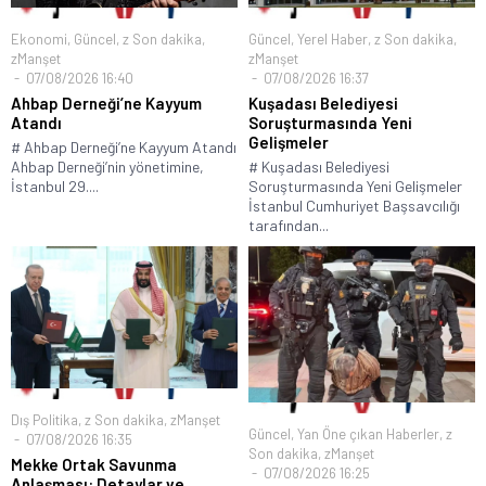
Ekonomi
,
Güncel
,
z Son dakika
,
Güncel
,
Yerel Haber
,
z Son dakika
,
zManşet
zManşet
07/08/2026 16:40
07/08/2026 16:37
Ahbap Derneği’ne Kayyum
Kuşadası Belediyesi
Atandı
Soruşturmasında Yeni
Gelişmeler
# Ahbap Derneği’ne Kayyum Atandı
Ahbap Derneği’nin yönetimine,
# Kuşadası Belediyesi
İstanbul 29....
Soruşturmasında Yeni Gelişmeler
İstanbul Cumhuriyet Başsavcılığı
tarafından...
Dış Politika
,
z Son dakika
,
zManşet
Güncel
,
Yan Öne çıkan Haberler
,
z
07/08/2026 16:35
Son dakika
,
zManşet
Mekke Ortak Savunma
07/08/2026 16:25
Anlaşması: Detaylar ve