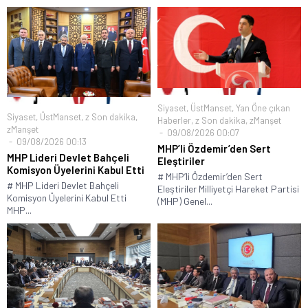
Siyaset
,
ÜstManset
,
Yan Öne çıkan
Siyaset
,
ÜstManset
,
z Son dakika
,
Haberler
,
z Son dakika
,
zManşet
zManşet
09/08/2026 00:07
09/08/2026 00:13
MHP’li Özdemir’den Sert
MHP Lideri Devlet Bahçeli
Eleştiriler
Komisyon Üyelerini Kabul Etti
# MHP’li Özdemir’den Sert
# MHP Lideri Devlet Bahçeli
Eleştiriler Milliyetçi Hareket Partisi
Komisyon Üyelerini Kabul Etti
(MHP) Genel...
MHP...