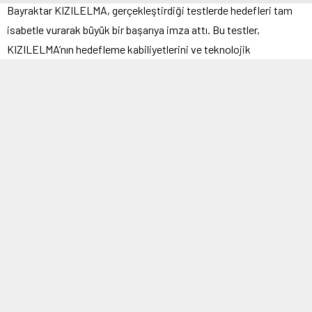
Bayraktar KIZILELMA, gerçekleştirdiği testlerde hedefleri tam
isabetle vurarak büyük bir başarıya imza attı. Bu testler,
KIZILELMA’nın hedefleme kabiliyetlerini ve teknolojik
üstünlüğünü bir kez daha gözler önüne serdi.
TOYGUN Elektro-Optik Hedefleme
Sistemi ile Başarı
Bayraktar KIZILELMA, ASELSAN ve ROKETSAN’ın yerli ve milli
teknolojileriyle geliştirdiği TOYGUN Elektro-Optik Sensör
Sistemi ve Lazer Güdüm Kiti 82 ile donatıldı. Bu sistemler
sayesinde, KIZILELMA havalanarak hedefleri tam isabetle vurdu.
Gelişmiş hedefleme sistemleri, uçağın düşük görünürlük