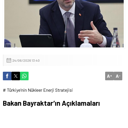
Kimsenin Haddi Yok!
Çocuk Koruma Kanunu’na Dair Açıklamalar
24/06/2026 13:40
A
A
+
-
# Türkiye’nin Nükleer Enerji Stratejisi
Bakan Bayraktar’ın Açıklamaları