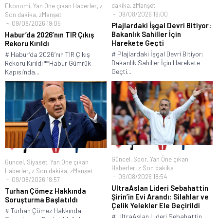
dakika
,
zManşet
Ekonomi
,
Yan Öne çıkan Haberler
,
z
09/08/2026 19:00
Son dakika
,
zManşet
09/08/2026 19:05
Plajlardaki İşgal Devri Bitiyor:
Bakanlık Sahiller İçin
Habur’da 2026’nın TIR Çıkış
Harekete Geçti
Rekoru Kırıldı
# Plajlardaki İşgal Devri Bitiyor:
# Habur’da 2026’nın TIR Çıkış
Bakanlık Sahiller İçin Harekete
Rekoru Kırıldı **Habur Gümrük
Geçti...
Kapısı’nda...
Güncel
,
Spor
,
Yan Öne çıkan
Güncel
,
Siyaset
,
Yan Öne çıkan
Haberler
,
z Son dakika
Haberler
,
z Son dakika
,
zManşet
09/08/2026 18:54
09/08/2026 18:57
UltraAslan Lideri Sebahattin
Turhan Çömez Hakkında
Şirin’in Evi Arandı: Silahlar ve
Soruşturma Başlatıldı
Çelik Yelekler Ele Geçirildi
# Turhan Çömez Hakkında
# UltraAslan Lideri Sebahattin