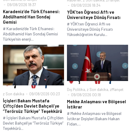
09/08/2026 18:37
09/08/2026 18:34
Karadeniz’de Türk Efsanesi:
YÖK’ten Öğrenci Affı ve
Abdülhamid Han Sondaj
Üniversiteye Dönüş Fırsatı
Gemisi
# YÖK’ten Öğrenci Affı ve
# Karadeniz’de Türk Efsanesi:
Üniversiteye Dönüş Fırsatı
Abdülhamid Han Sondaj Gemisi
Yükseköğretim Kurulu...
Türkiye’nin enerji...
Dış Politika
,
z Son dakika
,
zManşet
z Son dakika
09/08/2026 00:23
09/08/2026 00:18
İçişleri Bakanı Mustafa
Mekke Anlaşması ve Bölgesel
Çiftçi’den Devlet Bahçeli’ye
İstikrar
“Terörsüz Türkiye” Teşekkürü
# Mekke Anlaşması ve Bölgesel
# İçişleri Bakanı Mustafa Çiftçi’den
İstikrar Dışişleri Bakanı Hakan
Devlet Bahçeli’ye “Terörsüz Türkiye”
Fidan,...
Teşekkürü...