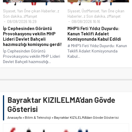
Siyaset
,
Yan Öne çıkan Haberler
,
z
Siyaset
,
ÜstManset
,
Yan Öne çıkan
Son dakika
,
zManşet
Haberler
,
z Son dakika
,
zManşet
08/08/2026 16:29
08/08/2026 16:16
İp Cephesinden Görüntü
MHP’li Feti Yıldız Duyurdu:
Provokasyonu vekilin MHP
Kanun Teklifi Adalet
Lideri Devlet Bahçeli
Komisyonunda Kabul Edildi
hazımsızlığı komisyonu gerdi!
# MHP’li Feti Yıldız Duyurdu: Kanun
İp Cephesinden Görüntü
Teklifi Adalet Komisyonunda
Provokasyonu vekilin MHP Lideri
Kabul...
Devlet Bahçeli hazımsızlığı...
Bayraktar KIZILELMA’dan Gövde
Gösterisi
Anasayfa
»
Bilim & Teknoloji
»
Bayraktar KIZILELMA’dan Gövde Gösterisi