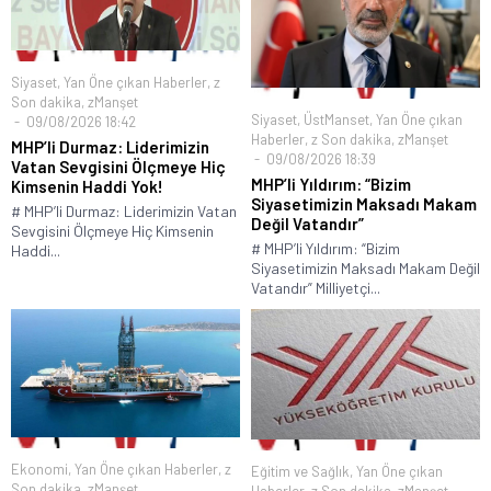
Siyaset
,
Yan Öne çıkan Haberler
,
z
Son dakika
,
zManşet
Siyaset
,
ÜstManset
,
Yan Öne çıkan
09/08/2026 18:42
Haberler
,
z Son dakika
,
zManşet
MHP’li Durmaz: Liderimizin
09/08/2026 18:39
Vatan Sevgisini Ölçmeye Hiç
MHP’li Yıldırım: “Bizim
Kimsenin Haddi Yok!
Siyasetimizin Maksadı Makam
# MHP’li Durmaz: Liderimizin Vatan
Değil Vatandır”
Sevgisini Ölçmeye Hiç Kimsenin
# MHP’li Yıldırım: “Bizim
Haddi...
Siyasetimizin Maksadı Makam Değil
Vatandır” Milliyetçi...
Ekonomi
,
Yan Öne çıkan Haberler
,
z
Eğitim ve Sağlık
,
Yan Öne çıkan
Son dakika
,
zManşet
Haberler
,
z Son dakika
,
zManşet