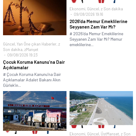
Ekonomi
,
Güncel
,
z Son dakika
09/08/2026 19:16
2026’da Memur Emeklilerine
Seyyanen Zam Var Mı?
# 2026’da Memur Emeklilerine
Seyyanen Zam Var Mı? Memur
Güncel
,
Yan Öne çıkan Haberler
,
z
emeklilerine...
Son dakika
,
zManşet
09/08/2026 19:23
Çocuk Koruma Kanunu’na Dair
Açıklamalar
# Çocuk Koruma Kanunu’na Dair
Açıklamalar Adalet Bakanı Akın
Gürlek’in...
Ekonomi
,
Güncel
,
ÜstManset
,
z Son