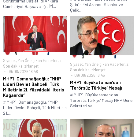
Soruşturma Başlatıldı Ankara
Şirin’in Evi Arandı: Silahlar ve
Cumhuriyet Başsavcılığı, İYİ...
Çelik...
Siyaset
,
Yan Öne çıkan Haberler
,
z
Siyaset
,
Yan Öne çıkan Haberler
,
z
Son dakika
,
zManşet
Son dakika
,
zManşet
09/08/2026 18:48
09/08/2026 18:45
MHP’li Osmanağaoğlu: “MHP
MHP’li Büyükataman’dan
Lideri Devlet Bahçeli, Türk
‘Terörsüz Türkiye’ Mesajı
Milletinin 21. Yüzyıldaki İlteriş
# MHP’li Büyükataman’dan
Kağanı’dır”
‘Terörsüz Türkiye’ Mesajı MHP Genel
# MHP’li Osmanağaoğlu: “MHP
Sekreteri ve...
Lideri Devlet Bahçeli, Türk Milletinin
21....