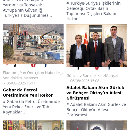
# Türkiye-Suriye İlişkilerinin
Yardımcısı Topsakal:
Geleceği: Ortak Basın
Avrupa’nın Güvenliği
Toplantısı Dışişleri Bakanı
Türkiye’siz Düşünülmez...
Hakan...
Ekonomi
,
Yan Öne çıkan Haberler
,
z
Güncel
,
z Son dakika
,
zManşet
Son dakika
,
zManşet
06/08/2026 15:08
06/08/2026 15:11
Adalet Bakanı Akın Gürlek
Gabar’da Petrol
ve Behçet Oktay’ın Ailesi
Üretiminde Yeni Rekor
Görüşmesi
# Gabar’da Petrol Üretiminde
# Adalet Bakanı Akın Gürlek ve
Yeni Rekor Enerji ve Tabii
Behçet Oktay’ın Ailesi
Kaynaklar...
Görüşmesi...