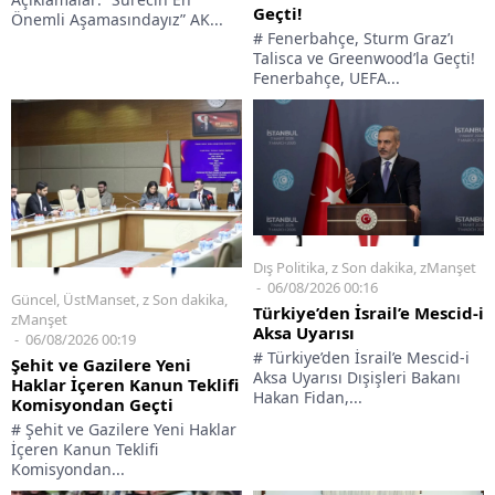
Geçti!
Önemli Aşamasındayız” AK...
# Fenerbahçe, Sturm Graz’ı
Talisca ve Greenwood’la Geçti!
Fenerbahçe, UEFA...
Dış Politika
,
z Son dakika
,
zManşet
06/08/2026 00:16
Güncel
,
ÜstManset
,
z Son dakika
,
Türkiye’den İsrail’e Mescid-i
zManşet
Aksa Uyarısı
06/08/2026 00:19
# Türkiye’den İsrail’e Mescid-i
Şehit ve Gazilere Yeni
Aksa Uyarısı Dışişleri Bakanı
Haklar İçeren Kanun Teklifi
Hakan Fidan,...
Komisyondan Geçti
# Şehit ve Gazilere Yeni Haklar
İçeren Kanun Teklifi
Komisyondan...