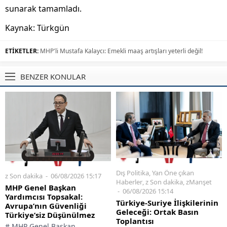
sunarak tamamladı.
Kaynak: Türkgün
ETİKETLER:
MHP'li Mustafa Kalaycı: Emekli maaş artışları yeterli değil!
BENZER KONULAR
Dış Politika
,
Yan Öne çıkan
z Son dakika
06/08/2026 15:17
Haberler
,
z Son dakika
,
zManşet
MHP Genel Başkan
06/08/2026 15:14
Yardımcısı Topsakal:
Türkiye-Suriye İlişkilerinin
Avrupa’nın Güvenliği
Geleceği: Ortak Basın
Türkiye’siz Düşünülmez
Toplantısı
# MHP Genel Başkan