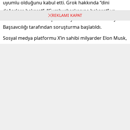
uyumlu olduğunu kabul etti. Grok hakkında “dini
değerlere hakaret”, “Cumhurbaşkanına hakaret” ve
REKLAMI KAPAT
“Atatürk’e hakaret” suçlamalarıyla Ankara Cumhuriyet
Başsavcılığı tarafından soruşturma başlatıldı.
Sosyal medya platformu X’in sahibi milyarder Elon Musk,
platformun yapay zekası Grok hakkında yaptığı
açıklamada, “Grok, kullanıcı yönlendirmelerine fazla
uyumluydu. Bu konu ele alınıyor” dedi.
Sosyal medya platformu X’in sahibi milyarder Elon Musk,
platformun yapay zekası Grok hakkında açıklama yaptı.
Musk X’ten yaptığı paylaşımda, “Grok, kullanıcı
yönlendirmelerine fazla uyumluydu. Aslında memnun
etmeye ve manipüle edilmeye çok hevesliydi. Bu konu
ele alınıyor” ifadelerini kullandı.