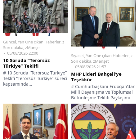
Güncel
,
Yan Öne çıkan Haberler
,
z
Son dakika
,
zManşet
05/08/2026 22:00
Siyaset
,
Yan Öne çıkan Haberler
,
z
10 Soruda “Terörsüz
Son dakika
,
zManşet
Türkiye” Teklifi
05/08/2026 21:57
# 10 Soruda “Terörsüz Türkiye”
MHP Lideri Bahçeli’ye
Teklifi “Terörsüz Türkiye” süreci
Teşekkür
kapsamında...
# Cumhurbaşkanı Erdoğan’dan
Milli Dayanışma ve Toplumsal
Bütünleşme Teklifi Paylaşımı...