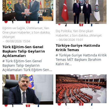
Eğitim ve Sağlık
,
ÜstManset
,
Yan
Dış Politika
,
Yan Öne çıkan
Öne çıkan Haberler
,
z Son dakika
,
Haberler
,
z Son dakika
,
zManşet
zManşet
06/08/2026 15:01
06/08/2026 15:04
Türkiye-Suriye Hattında
Türk Eğitim-Sen Genel
Kritik Temas
Başkanı Talip Geylan’ın
# Türkiye-Suriye Hattında Kritik
Açıklamaları
Temas MİT Başkanı İbrahim
# Türk Eğitim-Sen Genel
Kalın ile...
Başkanı Talip Geylan’ın
Açıklamaları Türk Eğitim-Sen...