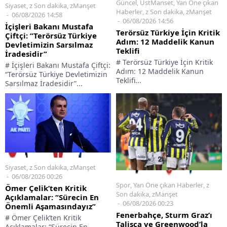
Güncel
,
ÜstManset
,
Yan Öne çıkan
Siyaset
,
z Son dakika
,
zManşet
Haberler
,
z Son dakika
,
zManşet
06/08/2026 14:58
06/08/2026 14:56
İçişleri Bakanı Mustafa
Terörsüz Türkiye İçin Kritik
Çiftçi: “Terörsüz Türkiye
Adım: 12 Maddelik Kanun
Devletimizin Sarsılmaz
Teklifi
İradesidir”
# Terörsüz Türkiye İçin Kritik
# İçişleri Bakanı Mustafa Çiftçi:
Adım: 12 Maddelik Kanun
“Terörsüz Türkiye Devletimizin
Teklifi...
Sarsılmaz İradesidir”...
Siyaset
,
z Son dakika
,
zManşet
06/08/2026 00:26
Spor
,
Yan Öne çıkan Haberler
,
z
Ömer Çelik’ten Kritik
Son dakika
,
zManşet
Açıklamalar: “Sürecin En
06/08/2026 00:23
Önemli Aşamasındayız”
Fenerbahçe, Sturm Graz’ı
# Ömer Çelik’ten Kritik
Talisca ve Greenwood’la
Açıklamalar: “Sürecin En