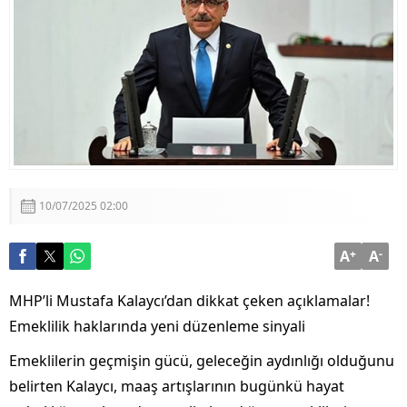
Teklifi
Ömer Çelik’ten Kritik Açıklamalar: “Sürecin En Önemli
Aşamasındayız”
MHP Genel Başkan Yardımcısı Topsakal: Avrupa’nın
Güvenliği Türkiye’siz Düşünülmez
10/07/2025 02:00
A
+
A
-
MHP’li Mustafa Kalaycı’dan dikkat çeken açıklamalar!
Emeklilik haklarında yeni düzenleme sinyali
Emeklilerin geçmişin gücü, geleceğin aydınlığı olduğunu
belirten Kalaycı, maaş artışlarının bugünkü hayat