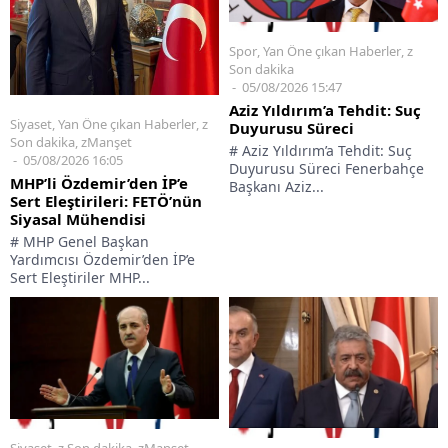
Spor
,
Yan Öne çıkan Haberler
,
z
Son dakika
05/08/2026 15:47
Aziz Yıldırım’a Tehdit: Suç
Siyaset
,
Yan Öne çıkan Haberler
,
z
Duyurusu Süreci
Son dakika
,
zManşet
# Aziz Yıldırım’a Tehdit: Suç
05/08/2026 16:05
Duyurusu Süreci Fenerbahçe
MHP’li Özdemir’den İP’e
Başkanı Aziz...
Sert Eleştirileri: FETÖ’nün
Siyasal Mühendisi
# MHP Genel Başkan
Yardımcısı Özdemir’den İP’e
Sert Eleştiriler MHP...