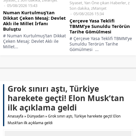
Siyaset
,
z Son dakika
,
zManşet
Siyaset
,
Yan Öne çıkan Haberler
,
z
05/08/2026 15:43
Son dakika
,
zManşet
Numan Kurtulmuş’tan
05/08/2026 15:34
Dikkat Çeken Mesaj: Devlet
Çerçeve Yasa Teklifi
Aklı ile Millet İrfanı
TBMM’ye Sunuldu Terörün
Buluştu
Tarihe Gömülmesi
# Numan Kurtulmuş’tan Dikkat
# Çerçeve Yasa Teklifi TBMM’ye
Çeken Mesaj: Devlet Aklı ile
Sunuldu Terörün Tarihe
Millet...
Gömülmesi ...
Grok sınırı aştı, Türkiye
harekete geçti! Elon Musk’tan
ilk açıklama geldi
Anasayfa
»
Dünyadan
»
Grok sınırı aştı, Türkiye harekete geçti! Elon
Musk’tan ilk açıklama geldi