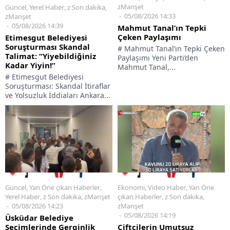
zManşet
Güncel
,
Yerel Haber
,
z Son dakika
,
05/08/2026 14:33
zManşet
05/08/2026 14:39
Mahmut Tanal’ın Tepki
Çeken Paylaşımı
Etimesgut Belediyesi
Soruşturması Skandal
# Mahmut Tanal’ın Tepki Çeken
Talimat: “Yiyebildiğiniz
Paylaşımı Yeni Parti’den
Kadar Yiyin!”
Mahmut Tanal,...
# Etimesgut Belediyesi
Soruşturması: Skandal İtiraflar
ve Yolsuzluk İddiaları Ankara...
Güncel
,
Yan Öne çıkan Haberler
,
Ekonomi
,
Video Haber
,
Yan Öne
Yerel Haber
,
z Son dakika
,
zManşet
çıkan Haberler
,
z Son dakika
,
05/08/2026 14:23
zManşet
05/08/2026 14:19
Üsküdar Belediye
Seçimlerinde Gerginlik
Çiftçilerin Umutsuz