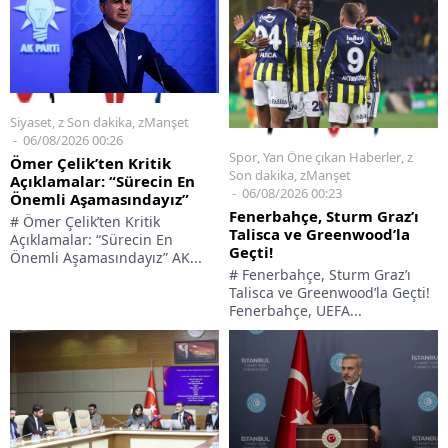
Siyaset
,
z Son dakika
,
zManşet
06/08/2026 00:26
Spor
,
Yan Öne çıkan Haberler
,
z
Ömer Çelik’ten Kritik
Son dakika
,
zManşet
Açıklamalar: “Sürecin En
06/08/2026 00:23
Önemli Aşamasındayız”
Fenerbahçe, Sturm Graz’ı
# Ömer Çelik’ten Kritik
Talisca ve Greenwood’la
Açıklamalar: “Sürecin En
Geçti!
Önemli Aşamasındayız” AK...
# Fenerbahçe, Sturm Graz’ı
Talisca ve Greenwood’la Geçti!
Fenerbahçe, UEFA...