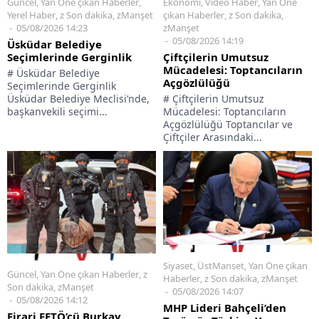
Güncel
,
Yan Öne çıkan Haberler
,
Ekonomi
,
Video Haber
,
Yan Öne
Yerel Haber
,
z Son dakika
,
zManşet
çıkan Haberler
,
z Son dakika
,
05/08/2026 14:23
zManşet
05/08/2026 14:19
Üsküdar Belediye
Seçimlerinde Gerginlik
Çiftçilerin Umutsuz
Mücadelesi: Toptancıların
# Üsküdar Belediye
Açgözlülüğü
Seçimlerinde Gerginlik
Üsküdar Belediye Meclisi’nde,
# Çiftçilerin Umutsuz
başkanvekili seçimi...
Mücadelesi: Toptancıların
Açgözlülüğü Toptancılar ve
Çiftçiler Arasındaki...
Siyaset
,
ÜstManset
,
Yan Öne çıkan
Güncel
,
Yan Öne çıkan Haberler
,
z
Haberler
,
z Son dakika
,
zManşet
Son dakika
,
zManşet
05/08/2026 14:07
05/08/2026 14:12
MHP Lideri Bahçeli’den
Firari FETÖ’cü Burkay