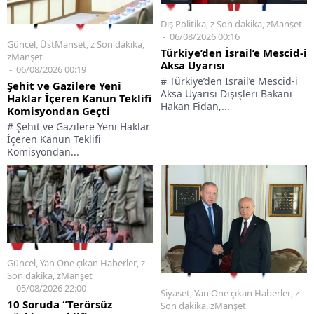
Dış Politika
,
z Son dakika
,
zManşet
06/08/2026 00:16
Güncel
,
ÜstManset
,
z Son dakika
,
Türkiye’den İsrail’e Mescid-i
zManşet
Aksa Uyarısı
06/08/2026 00:19
# Türkiye’den İsrail’e Mescid-i
Şehit ve Gazilere Yeni
Aksa Uyarısı Dışişleri Bakanı
Haklar İçeren Kanun Teklifi
Hakan Fidan,...
Komisyondan Geçti
# Şehit ve Gazilere Yeni Haklar
İçeren Kanun Teklifi
Komisyondan...
Güncel
,
Yan Öne çıkan Haberler
,
z
Son dakika
,
zManşet
05/08/2026 22:00
Siyaset
,
Yan Öne çıkan Haberler
,
z
10 Soruda “Terörsüz
Son dakika
,
zManşet