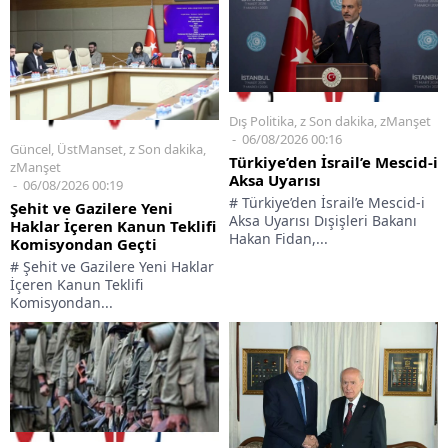
Dış Politika
,
z Son dakika
,
zManşet
06/08/2026 00:16
Güncel
,
ÜstManset
,
z Son dakika
,
Türkiye’den İsrail’e Mescid-i
zManşet
Aksa Uyarısı
06/08/2026 00:19
# Türkiye’den İsrail’e Mescid-i
Şehit ve Gazilere Yeni
Aksa Uyarısı Dışişleri Bakanı
Haklar İçeren Kanun Teklifi
Hakan Fidan,...
Komisyondan Geçti
# Şehit ve Gazilere Yeni Haklar
İçeren Kanun Teklifi
Komisyondan...