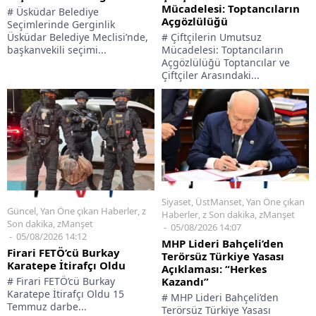
Mücadelesi: Toptancıların
# Üsküdar Belediye
Açgözlülüğü
Seçimlerinde Gerginlik
Üsküdar Belediye Meclisi’nde,
# Çiftçilerin Umutsuz
başkanvekili seçimi...
Mücadelesi: Toptancıların
Açgözlülüğü Toptancılar ve
Çiftçiler Arasındaki...
Siyaset
,
ÜstManset
,
Yan Öne çıkan
Güncel
,
Yan Öne çıkan Haberler
,
z
Haberler
,
z Son dakika
,
zManşet
Son dakika
,
zManşet
05/08/2026 14:07
05/08/2026 14:12
MHP Lideri Bahçeli’den
Firari FETÖ’cü Burkay
Terörsüz Türkiye Yasası
Karatepe İtirafçı Oldu
Açıklaması: “Herkes
# Firari FETÖ’cü Burkay
Kazandı”
Karatepe İtirafçı Oldu 15
# MHP Lideri Bahçeli’den
Temmuz darbe...
Terörsüz Türkiye Yasası