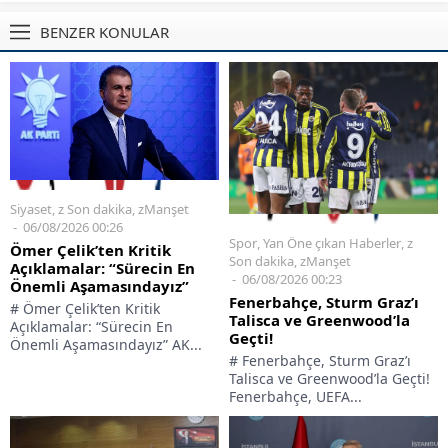
BENZER KONULAR
Siyaset
,
z Son dakika
,
zManşet
06/08/2026 00:26
Spor
,
Yan Öne çıkan Haberler
,
z
Ömer Çelik’ten Kritik
Son dakika
,
zManşet
Açıklamalar: “Sürecin En
06/08/2026 00:23
Önemli Aşamasındayız”
Fenerbahçe, Sturm Graz’ı
# Ömer Çelik’ten Kritik
Talisca ve Greenwood’la
Açıklamalar: “Sürecin En
Geçti!
Önemli Aşamasındayız” AK...
# Fenerbahçe, Sturm Graz’ı
Talisca ve Greenwood’la Geçti!
Fenerbahçe, UEFA...