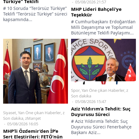
Türkiye” Teklifi
05/08/2026 21:57
# 10 Soruda “Terörsüz Türkiye”
MHP Lideri Bahçeli’ye
Teklifi “Terörsüz Türkiye” süreci
Teşekkür
kapsamında...
# Cumhurbaşkanı Erdoğan’dan
Milli Dayanışma ve Toplumsal
Bütünleşme Teklifi Paylaşımı...
Spor
,
Yan Öne çıkan Haberler
,
z
Son dakika
05/08/2026 15:47
Aziz Yıldırım’a Tehdit: Suç
Siyaset
,
Yan Öne çıkan Haberler
,
z
Duyurusu Süreci
Son dakika
,
zManşet
# Aziz Yıldırım’a Tehdit: Suç
05/08/2026 16:05
Duyurusu Süreci Fenerbahçe
MHP’li Özdemir’den İP’e
Başkanı Aziz...
Sert Eleştirileri: FETÖ’nün