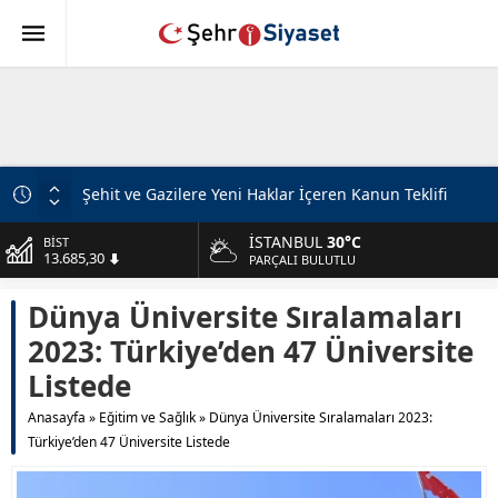
Şehit ve Gazilere Yeni Haklar İçeren Kanun Teklifi
Komisyondan Geçti
İSTANBUL
30°C
DOLAR
Türkiye’den İsrail’e Mescid-i Aksa Uyarısı
47,5953
PARÇALI BULUTLU
10 Soruda “Terörsüz Türkiye” Teklifi
EURO
Dünya Üniversite Sıralamaları
55,0659
MHP Lideri Bahçeli’ye Teşekkür
2023: Türkiye’den 47 Üniversite
MHP’li Özdemir’den İP’e Sert Eleştirileri: FETÖ’nün
ALTIN
6.521,17
Siyasal Mühendisi
Listede
Aziz Yıldırım’a Tehdit: Suç Duyurusu Süreci
BİST
Anasayfa
»
Eğitim ve Sağlık
»
Dünya Üniversite Sıralamaları 2023:
13.685,30
Numan Kurtulmuş’tan Dikkat Çeken Mesaj: Devlet
Türkiye’den 47 Üniversite Listede
Aklı ile Millet İrfanı Buluştu
Ömer Çelik’ten Kritik Açıklamalar: “Sürecin En Önemli