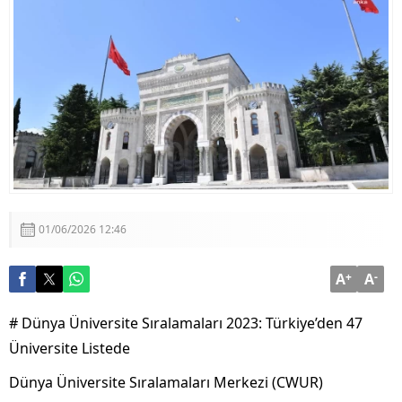
Aşamasındayız”
Fenerbahçe, Sturm Graz’ı Talisca ve Greenwood’la
Geçti!
01/06/2026 12:46
A
+
A
-
# Dünya Üniversite Sıralamaları 2023: Türkiye’den 47
Üniversite Listede
Dünya Üniversite Sıralamaları Merkezi (CWUR)