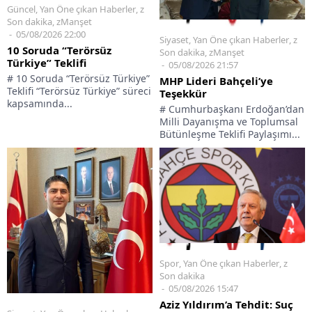
Güncel
,
Yan Öne çıkan Haberler
,
z
Son dakika
,
zManşet
05/08/2026 22:00
Siyaset
,
Yan Öne çıkan Haberler
,
z
10 Soruda “Terörsüz
Son dakika
,
zManşet
Türkiye” Teklifi
05/08/2026 21:57
# 10 Soruda “Terörsüz Türkiye”
MHP Lideri Bahçeli’ye
Teklifi “Terörsüz Türkiye” süreci
Teşekkür
kapsamında...
# Cumhurbaşkanı Erdoğan’dan
Milli Dayanışma ve Toplumsal
Bütünleşme Teklifi Paylaşımı...
Spor
,
Yan Öne çıkan Haberler
,
z
Son dakika
05/08/2026 15:47
Aziz Yıldırım’a Tehdit: Suç