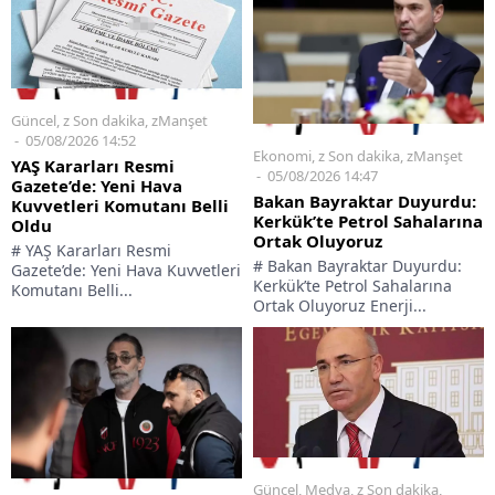
Güncel
,
z Son dakika
,
zManşet
05/08/2026 14:52
Ekonomi
,
z Son dakika
,
zManşet
YAŞ Kararları Resmi
05/08/2026 14:47
Gazete’de: Yeni Hava
Bakan Bayraktar Duyurdu:
Kuvvetleri Komutanı Belli
Kerkük’te Petrol Sahalarına
Oldu
Ortak Oluyoruz
# YAŞ Kararları Resmi
# Bakan Bayraktar Duyurdu:
Gazete’de: Yeni Hava Kuvvetleri
Kerkük’te Petrol Sahalarına
Komutanı Belli...
Ortak Oluyoruz Enerji...
Güncel
,
Medya
,
z Son dakika
,