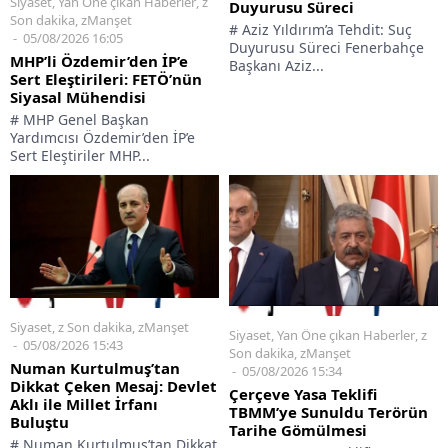
Siyaset
,
Yan Öne çıkan Haberler
,
z
Duyurusu Süreci
Son dakika
,
zManşet
# Aziz Yıldırım’a Tehdit: Suç
05/08/2026 16:05
Duyurusu Süreci Fenerbahçe
MHP’li Özdemir’den İP’e
Başkanı Aziz...
Sert Eleştirileri: FETÖ’nün
Siyasal Mühendisi
# MHP Genel Başkan
Yardımcısı Özdemir’den İP’e
Sert Eleştiriler MHP...
Siyaset
,
z Son dakika
,
zManşet
Siyaset
,
Yan Öne çıkan Haberler
,
z
05/08/2026 15:43
Son dakika
,
zManşet
Numan Kurtulmuş’tan
05/08/2026 15:34
Dikkat Çeken Mesaj: Devlet
Çerçeve Yasa Teklifi
Aklı ile Millet İrfanı
TBMM’ye Sunuldu Terörün
Buluştu
Tarihe Gömülmesi
# Numan Kurtulmuş’tan Dikkat