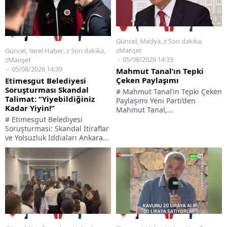
Güncel
,
Medya
,
z Son dakika
,
zManşet
Güncel
,
Yerel Haber
,
z Son dakika
,
05/08/2026 14:33
zManşet
05/08/2026 14:39
Mahmut Tanal’ın Tepki
Çeken Paylaşımı
Etimesgut Belediyesi
Soruşturması Skandal
# Mahmut Tanal’ın Tepki Çeken
Talimat: “Yiyebildiğiniz
Paylaşımı Yeni Parti’den
Kadar Yiyin!”
Mahmut Tanal,...
# Etimesgut Belediyesi
Soruşturması: Skandal İtiraflar
ve Yolsuzluk İddiaları Ankara...