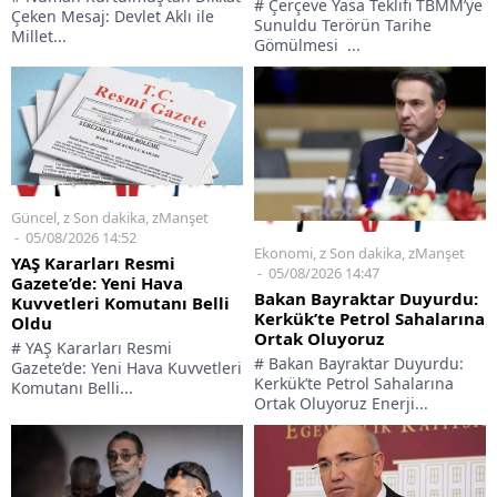
# Çerçeve Yasa Teklifi TBMM’ye
Çeken Mesaj: Devlet Aklı ile
Sunuldu Terörün Tarihe
Millet...
Gömülmesi ...
Güncel
,
z Son dakika
,
zManşet
05/08/2026 14:52
Ekonomi
,
z Son dakika
,
zManşet
YAŞ Kararları Resmi
05/08/2026 14:47
Gazete’de: Yeni Hava
Bakan Bayraktar Duyurdu:
Kuvvetleri Komutanı Belli
Kerkük’te Petrol Sahalarına
Oldu
Ortak Oluyoruz
# YAŞ Kararları Resmi
# Bakan Bayraktar Duyurdu:
Gazete’de: Yeni Hava Kuvvetleri
Kerkük’te Petrol Sahalarına
Komutanı Belli...
Ortak Oluyoruz Enerji...