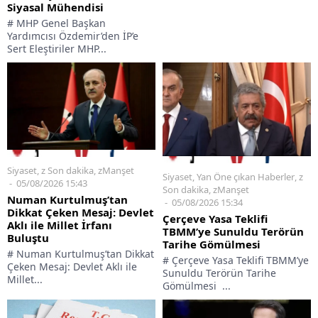
Siyasal Mühendisi
# MHP Genel Başkan
Yardımcısı Özdemir’den İP’e
Sert Eleştiriler MHP...
Siyaset
,
z Son dakika
,
zManşet
Siyaset
,
Yan Öne çıkan Haberler
,
z
05/08/2026 15:43
Son dakika
,
zManşet
Numan Kurtulmuş’tan
05/08/2026 15:34
Dikkat Çeken Mesaj: Devlet
Çerçeve Yasa Teklifi
Aklı ile Millet İrfanı
TBMM’ye Sunuldu Terörün
Buluştu
Tarihe Gömülmesi
# Numan Kurtulmuş’tan Dikkat
# Çerçeve Yasa Teklifi TBMM’ye
Çeken Mesaj: Devlet Aklı ile
Sunuldu Terörün Tarihe
Millet...
Gömülmesi ...