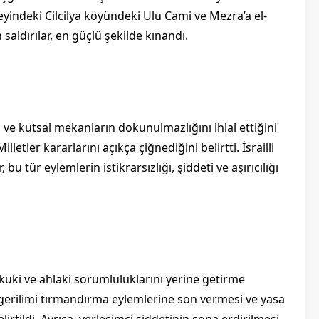
zeyindeki Cilcilya köyündeki Ulu Cami ve Mezra’a el-
aldırılar, en güçlü şekilde kınandı.
n ve kutsal mekanların dokunulmazlığını ihlal ettiğini
lletler kararlarını açıkça çiğnediğini belirtti. İsrailli
 bu tür eylemlerin istikrarsızlığı, şiddeti ve aşırıcılığı
ukuki ve ahlaki sorumluluklarını yerine getirme
i gerilimi tırmandırma eylemlerine son vermesi ve yasa
irtildi. Ayrıca, yerleşimci şiddetinin sona erdirilmesi