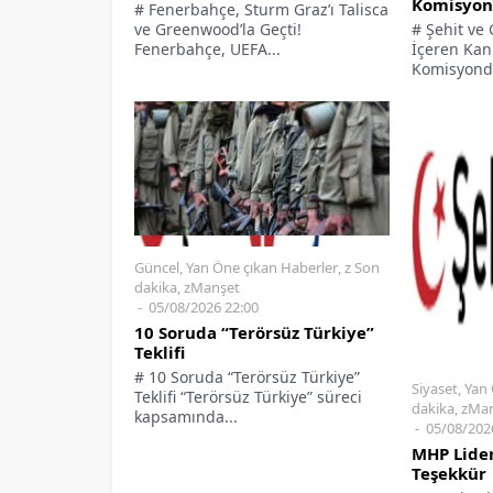
Komisyon
# Fenerbahçe, Sturm Graz’ı Talisca
ve Greenwood’la Geçti!
# Şehit ve 
Fenerbahçe, UEFA...
İçeren Kanu
Komisyonda
Güncel
,
Yan Öne çıkan Haberler
,
z Son
dakika
,
zManşet
05/08/2026 22:00
Siyaset
,
Yan 
10 Soruda “Terörsüz Türkiye”
dakika
,
zMan
Teklifi
05/08/202
# 10 Soruda “Terörsüz Türkiye”
MHP Lider
Teklifi “Terörsüz Türkiye” süreci
Teşekkür
kapsamında...
# Cumhurb
Milli Daya
Bütünleşme 