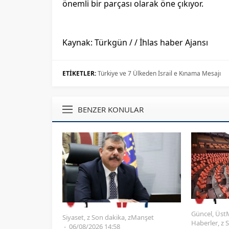
önemli bir parçası olarak öne çıkıyor.
Kaynak: Türkgün / / İhlas haber Ajansı
ETİKETLER:
Türkiye ve 7 Ülkeden İsrail e Kınama Mesajı
BENZER KONULAR
Güncel
,
Üst
Siyaset
,
z Son dakika
,
zManşet
Haberler
,
z 
06/08/2026 14:58