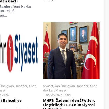
dan Geçti
Gazilere Yeni Haklar
n Teklifi
n...
Öne çıkan Haberler
,
z Son
şet
6 21:57
i Bahçeli’ye
Siyaset
,
Yan Öne çıkan Haberler
,
z Son
dakika
,
zManşet
05/08/2026 16:05
aşkanı Erdoğan’dan
nışma ve Toplumsal
MHP’li Özdemir’den İP’e Sert
Teklifi Paylaşımı...
Eleştirileri: FETÖ’nün Siyasal