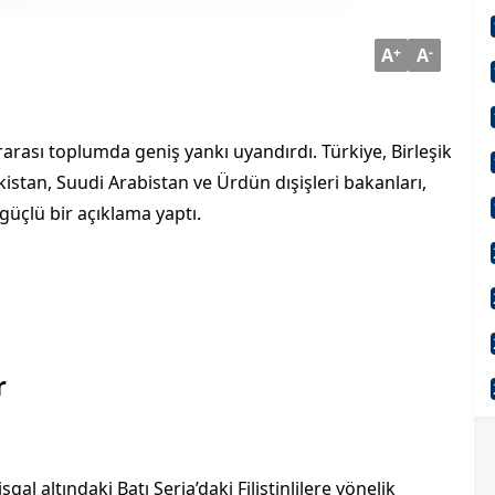
A
+
A
-
slararası toplumda geniş yankı uyandırdı. Türkiye, Birleşik
akistan, Suudi Arabistan ve Ürdün dışişleri bakanları,
 güçlü bir açıklama yaptı.
r
gal altındaki Batı Şeria’daki Filistinlilere yönelik