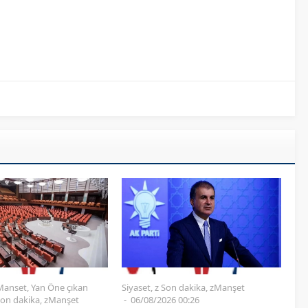
Siyaset
,
z Son dakika
,
zManşet
Manset
,
Yan Öne çıkan
06/08/2026 00:26
Son dakika
,
zManşet