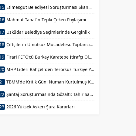
15
Etimesgut Belediyesi Soruşturması Skandal Talimat: “Yiyebildiğiniz Kadar Yiyin!”
16
Mahmut Tanal’ın Tepki Çeken Paylaşımı
17
Üsküdar Belediye Seçimlerinde Gerginlik
18
Çiftçilerin Umutsuz Mücadelesi: Toptancıların Açgözlülüğü
19
Firari FETÖ’cü Burkay Karatepe İtirafçı Oldu
20
MHP Lideri Bahçeli’den Terörsüz Türkiye Yasası Açıklaması: “Herkes Kazandı”
21
TBMM’de Kritik Gün: Numan Kurtulmuş Kanun Teklifini İmzaladı
22
Şantaj Soruşturmasında Gözaltı: Tahir Sarıkaya Mahkemede
23
2026 Yüksek Askeri Şura Kararları