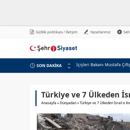
Gizlilik politikası / İletşim
Yazarlarımız
Sehr
SON DAKİKA
Terörsüz Türkiye İçin Kriti
Ömer Çelik’ten Kritik Açık
Fenerbahçe, Sturm Graz’ı Ta
Şehit ve Gazilere Yeni Hakl
Türkiye ve 7 Ülkeden İs
Türkiye’den İsrail’e Mescid-
Anasayfa
»
Dünyadan
»
Türkiye ve 7 Ülkeden İsrail e 
10 Soruda “Terörsüz Türkiye”
MHP Lideri Bahçeli’ye Teşe
MHP’li Özdemir’den İP’e Ser