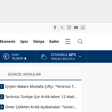
Diğer
Ekonomi
Spor
Dünya
Kadın
Kategoriler
İSTANBUL
30°C
ALTIN
6.521,17
PARÇALI BULUTLU
BİST
13.685,30
GÜNCEL KONULAR
DOLAR
47,5953
1
İçişleri Bakanı Mustafa Çiftçi: “Terörsüz Türkiye Devletimizin Sarsılmaz İradesidir”
EURO
55,0659
2
Terörsüz Türkiye İçin Kritik Adım: 12 Maddelik Kanun Teklifi
3
Ömer Çelik’ten Kritik Açıklamalar: “Sürecin En Önemli Aşamasındayız”