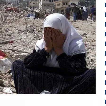
çi: “Terörsüz Türkiye Devletimizin Sarsılmaz İradesidir”