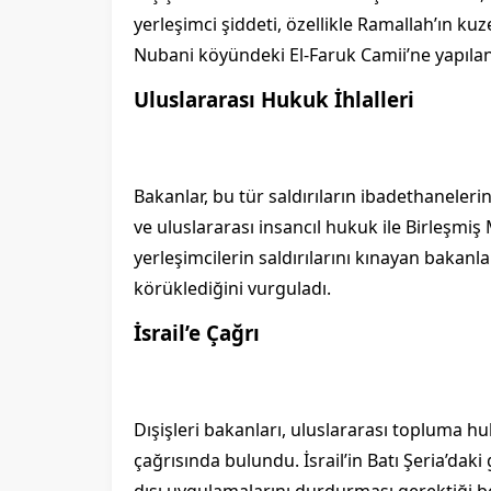
yerleşimci şiddeti, özellikle Ramallah’ın ku
Nubani köyündeki El-Faruk Camii’ne yapılan s
Uluslararası Hukuk İhlalleri
Bakanlar, bu tür saldırıların ibadethaneleri
ve uluslararası insancıl hukuk ile Birleşmiş Mi
yerleşimcilerin saldırılarını kınayan bakanlar,
körüklediğini vurguladı.
İsrail’e Çağrı
Dışişleri bakanları, uluslararası topluma h
çağrısında bulundu. İsrail’in Batı Şeria’dak
dışı uygulamalarını durdurması gerektiği bel