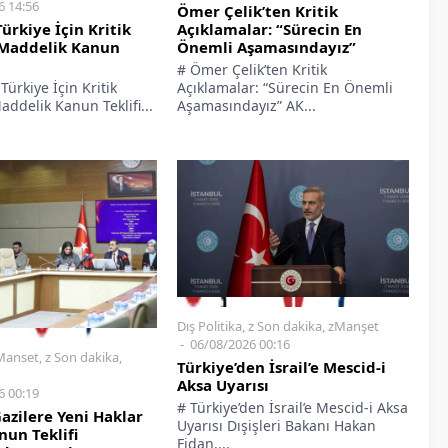
6 14:56
Ömer Çelik’ten Kritik
Açıklamalar: “Sürecin En
ürkiye İçin Kritik
Önemli Aşamasındayız”
 Maddelik Kanun
# Ömer Çelik’ten Kritik
Açıklamalar: “Sürecin En Önemli
Türkiye İçin Kritik
Aşamasındayız” AK...
ddelik Kanun Teklifi...
Dış Politika
,
z Son dakika
,
zManşet
06/08/2026 00:16
Manset
,
z Son dakika
,
Türkiye’den İsrail’e Mescid-i
Aksa Uyarısı
6 00:19
# Türkiye’den İsrail’e Mescid-i Aksa
Gazilere Yeni Haklar
Uyarısı Dışişleri Bakanı Hakan
nun Teklifi
Fidan,...