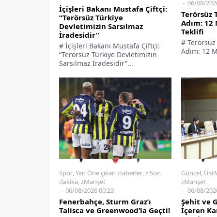
06/08/202
İçişleri Bakanı Mustafa Çiftçi:
Terörsüz T
“Terörsüz Türkiye
Adım: 12
Devletimizin Sarsılmaz
Teklifi
İradesidir”
# Terörsüz 
# İçişleri Bakanı Mustafa Çiftçi:
Adım: 12 Ma
“Terörsüz Türkiye Devletimizin
Sarsılmaz İradesidir”...
Spor
,
Yan Öne çıkan Haberler
,
z Son
Güncel
,
Üst
dakika
,
zManşet
zManşet
06/08/2026 00:23
06/08/202
Fenerbahçe, Sturm Graz’ı
Şehit ve 
Talisca ve Greenwood’la Geçti!
İçeren Ka