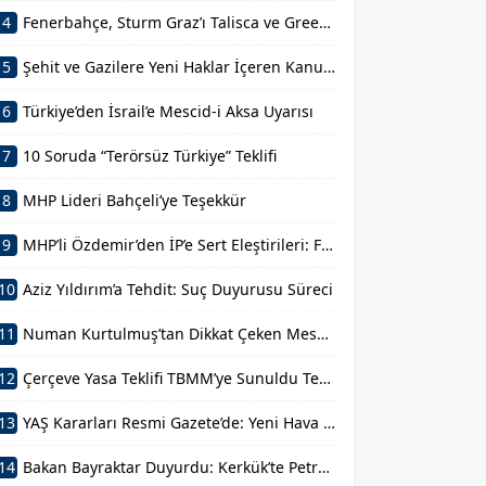
4
Fenerbahçe, Sturm Graz’ı Talisca ve Greenwood’la Geçti!
5
Şehit ve Gazilere Yeni Haklar İçeren Kanun Teklifi Komisyondan Geçti
6
Türkiye’den İsrail’e Mescid-i Aksa Uyarısı
7
10 Soruda “Terörsüz Türkiye” Teklifi
8
MHP Lideri Bahçeli’ye Teşekkür
9
MHP’li Özdemir’den İP’e Sert Eleştirileri: FETÖ’nün Siyasal Mühendisi
10
Aziz Yıldırım’a Tehdit: Suç Duyurusu Süreci
11
Numan Kurtulmuş’tan Dikkat Çeken Mesaj: Devlet Aklı ile Millet İrfanı Buluştu
12
Çerçeve Yasa Teklifi TBMM’ye Sunuldu Terörün Tarihe Gömülmesi
13
YAŞ Kararları Resmi Gazete’de: Yeni Hava Kuvvetleri Komutanı Belli Oldu
14
Bakan Bayraktar Duyurdu: Kerkük’te Petrol Sahalarına Ortak Oluyoruz