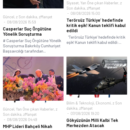
Siyaset
,
Yan Öne çıkan Haberler
,
z
Son dakika
,
zManşet
08/08/2026 15:00
Güncel
,
z Son dakika
,
zManşet
Terörsüz Türkiye’ hedefinde
08/08/2026 15:59
kritik eşik! Kanun teklifi kabul
Casperlar Suç Örgütüne
edildi
Yönelik Soruşturma
‘Terörsüz Türkiye’ hedefinde kritik
# Casperlar Suç Örgütüne Yönelik
eşik! Kanun teklifi kabul edildi:...
Soruşturma Bakırköy Cumhuriyet
Başsavcılığı tarafından...
Bilim & Teknoloji
,
Ekonomi
,
z Son
dakika
,
zManşet
Güncel
,
Yan Öne çıkan Haberler
,
z
07/08/2026 19:20
Son dakika
,
zManşet
08/08/2026 04:49
Gökyüzünün Milli Kalbi Tek
Merkezden Atacak
MHP Lideri Bahçeli Nikah