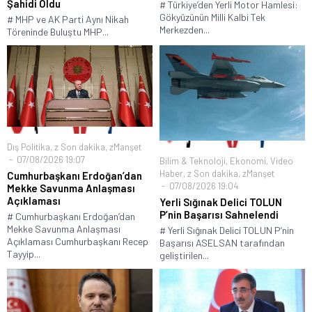
Şahidi Oldu
# Türkiye’den Yerli Motor Hamlesi:
Gökyüzünün Milli Kalbi Tek
# MHP ve AK Parti Aynı Nikah
Merkezden...
Töreninde Buluştu MHP...
Dış Politika
,
z Son dakika
,
zManşet
07/08/2026 19:07
Bilim & Teknoloji
,
Ekonomi
,
Video
Haber
,
z Son dakika
,
zManşet
Cumhurbaşkanı Erdoğan’dan
07/08/2026 19:04
Mekke Savunma Anlaşması
Açıklaması
Yerli Sığınak Delici TOLUN
P’nin Başarısı Sahnelendi
# Cumhurbaşkanı Erdoğan’dan
Mekke Savunma Anlaşması
# Yerli Sığınak Delici TOLUN P’nin
Açıklaması Cumhurbaşkanı Recep
Başarısı ASELSAN tarafından
Tayyip...
geliştirilen...