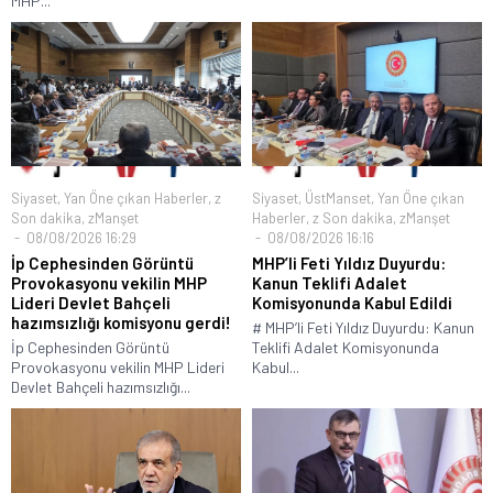
MHP...
Siyaset
,
Yan Öne çıkan Haberler
,
z
Siyaset
,
ÜstManset
,
Yan Öne çıkan
Son dakika
,
zManşet
Haberler
,
z Son dakika
,
zManşet
08/08/2026 16:29
08/08/2026 16:16
İp Cephesinden Görüntü
MHP’li Feti Yıldız Duyurdu:
Provokasyonu vekilin MHP
Kanun Teklifi Adalet
Lideri Devlet Bahçeli
Komisyonunda Kabul Edildi
hazımsızlığı komisyonu gerdi!
# MHP’li Feti Yıldız Duyurdu: Kanun
İp Cephesinden Görüntü
Teklifi Adalet Komisyonunda
Provokasyonu vekilin MHP Lideri
Kabul...
Devlet Bahçeli hazımsızlığı...