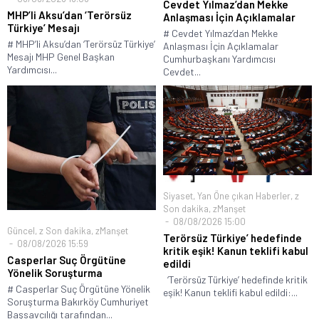
Cevdet Yılmaz’dan Mekke
MHP’li Aksu’dan ‘Terörsüz
Anlaşması İçin Açıklamalar
Türkiye’ Mesajı
# Cevdet Yılmaz’dan Mekke
# MHP’li Aksu’dan ‘Terörsüz Türkiye’
Anlaşması İçin Açıklamalar
Mesajı MHP Genel Başkan
Cumhurbaşkanı Yardımcısı
Yardımcısı...
Cevdet...
Siyaset
,
Yan Öne çıkan Haberler
,
z
Son dakika
,
zManşet
08/08/2026 15:00
Güncel
,
z Son dakika
,
zManşet
Terörsüz Türkiye’ hedefinde
08/08/2026 15:59
kritik eşik! Kanun teklifi kabul
Casperlar Suç Örgütüne
edildi
Yönelik Soruşturma
‘Terörsüz Türkiye’ hedefinde kritik
# Casperlar Suç Örgütüne Yönelik
eşik! Kanun teklifi kabul edildi:...
Soruşturma Bakırköy Cumhuriyet
Başsavcılığı tarafından...