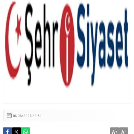
İçişleri Bakanı Mustafa Çiftçi’den Devlet Bahçeli’ye “Terörsüz
Türkiye” Teşekkürü
19/06/2026 22:34
A
A
+
-