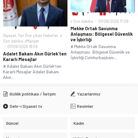
z Son dakika
07/08/2026 17:09
Mekke Ortak Savunma
Anlaşması: Bölgesel Güvenlik
Siyaset
,
Yan Öne çıkan Haberler
,
z
ve İşbirliği
Son dakika
,
zManşet
# Mekke Ortak Savunma
07/08/2026 18:59
Anlaşması: Bölgesel Güvenlik ve
Adalet Bakanı Akın Gürlek’ten
İşbirliği Cumhurbaşkanı...
Kararlı Mesajlar
# Adalet Bakanı Akın Gürlek’ten
Kararlı Mesajlar Adalet Bakanı
Akın...
Gizlilik politikası / İletşim
Yazarlarımız
Sehr-i Siyaset tv
Resimler
Güncel
Kadın