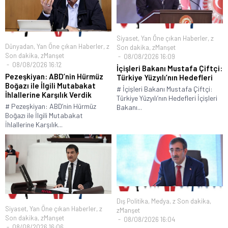
Siyaset
,
Yan Öne çıkan Haberler
,
z
Dünyadan
,
Yan Öne çıkan Haberler
,
z
Son dakika
,
zManşet
Son dakika
,
zManşet
08/08/2026 16:09
08/08/2026 16:12
İçişleri Bakanı Mustafa Çiftçi:
Pezeşkiyan: ABD’nin Hürmüz
Türkiye Yüzyılı’nın Hedefleri
Boğazı ile İlgili Mutabakat
# İçişleri Bakanı Mustafa Çiftçi:
İhlallerine Karşılık Verdik
Türkiye Yüzyılı’nın Hedefleri İçişleri
# Pezeşkiyan: ABD’nin Hürmüz
Bakanı...
Boğazı ile İlgili Mutabakat
İhlallerine Karşılık...
Dış Politika
,
Medya
,
z Son dakika
,
Siyaset
,
Yan Öne çıkan Haberler
,
z
zManşet
Son dakika
,
zManşet
08/08/2026 16:04
08/08/2026 16:06