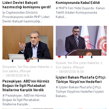
Lideri Devlet Bahçeli
Komisyonunda Kabul Edildi
hazımsızlığı komisyonu gerdi!
# MHP’li Feti Yıldız Duyurdu: Kanun
İp Cephesinden Görüntü
Teklifi Adalet Komisyonunda
Provokasyonu vekilin MHP Lideri
Kabul...
Devlet Bahçeli hazımsızlığı...
Siyaset
,
Yan Öne çıkan Haberler
,
z
Dünyadan
,
Yan Öne çıkan Haberler
,
z
Son dakika
,
zManşet
Son dakika
,
zManşet
08/08/2026 16:09
08/08/2026 16:12
İçişleri Bakanı Mustafa Çiftçi:
Pezeşkiyan: ABD’nin Hürmüz
Türkiye Yüzyılı’nın Hedefleri
Boğazı ile İlgili Mutabakat
# İçişleri Bakanı Mustafa Çiftçi:
İhlallerine Karşılık Verdik
Türkiye Yüzyılı’nın Hedefleri İçişleri
# Pezeşkiyan: ABD’nin Hürmüz
Bakanı...
Boğazı ile İlgili Mutabakat
İhlallerine Karşılık...