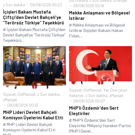
Dış Politika
,
z Son dakika
,
zManşet
z Son dakika
09/08/2026 00:23
09/08/2026 00:18
İçişleri Bakanı Mustafa
Mekke Anlaşması ve Bölgesel
Çiftçi’den Devlet Bahçeli’ye
İstikrar
“Terörsüz Türkiye” Teşekkürü
# Mekke Anlaşması ve Bölgesel
# İçişleri Bakanı Mustafa Çiftçi’den
İstikrar Dışişleri Bakanı Hakan
Devlet Bahçeli’ye “Terörsüz Türkiye”
Fidan,...
Teşekkürü...
Siyaset
,
ÜstManset
,
Yan Öne çıkan
Siyaset
,
ÜstManset
,
z Son dakika
,
Haberler
,
z Son dakika
,
zManşet
zManşet
09/08/2026 00:07
09/08/2026 00:13
MHP’li Özdemir’den Sert
MHP Lideri Devlet Bahçeli
Eleştiriler
Komisyon Üyelerini Kabul Etti
# MHP’li Özdemir’den Sert
# MHP Lideri Devlet Bahçeli
Eleştiriler Milliyetçi Hareket Partisi
Komisyon Üyelerini Kabul Etti
(MHP) Genel...