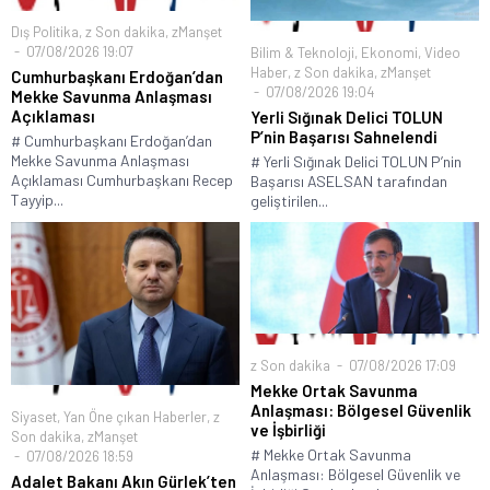
Dış Politika
,
z Son dakika
,
zManşet
07/08/2026 19:07
Bilim & Teknoloji
,
Ekonomi
,
Video
Haber
,
z Son dakika
,
zManşet
Cumhurbaşkanı Erdoğan’dan
07/08/2026 19:04
Mekke Savunma Anlaşması
Açıklaması
Yerli Sığınak Delici TOLUN
P’nin Başarısı Sahnelendi
# Cumhurbaşkanı Erdoğan’dan
Mekke Savunma Anlaşması
# Yerli Sığınak Delici TOLUN P’nin
Açıklaması Cumhurbaşkanı Recep
Başarısı ASELSAN tarafından
Tayyip...
geliştirilen...
z Son dakika
07/08/2026 17:09
Mekke Ortak Savunma
Anlaşması: Bölgesel Güvenlik
Siyaset
,
Yan Öne çıkan Haberler
,
z
ve İşbirliği
Son dakika
,
zManşet
# Mekke Ortak Savunma
07/08/2026 18:59
Anlaşması: Bölgesel Güvenlik ve
Adalet Bakanı Akın Gürlek’ten