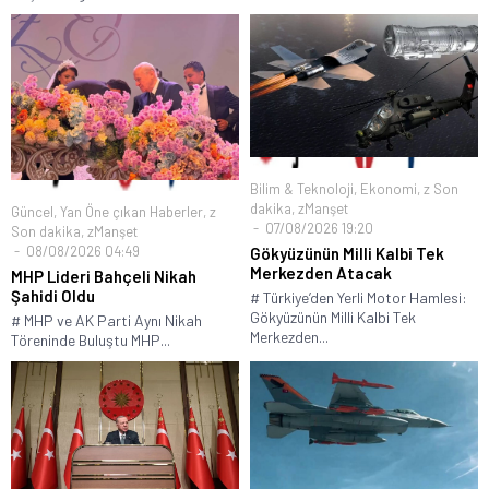
Bilim & Teknoloji
,
Ekonomi
,
z Son
dakika
,
zManşet
Güncel
,
Yan Öne çıkan Haberler
,
z
07/08/2026 19:20
Son dakika
,
zManşet
08/08/2026 04:49
Gökyüzünün Milli Kalbi Tek
Merkezden Atacak
MHP Lideri Bahçeli Nikah
Şahidi Oldu
# Türkiye’den Yerli Motor Hamlesi:
Gökyüzünün Milli Kalbi Tek
# MHP ve AK Parti Aynı Nikah
Merkezden...
Töreninde Buluştu MHP...