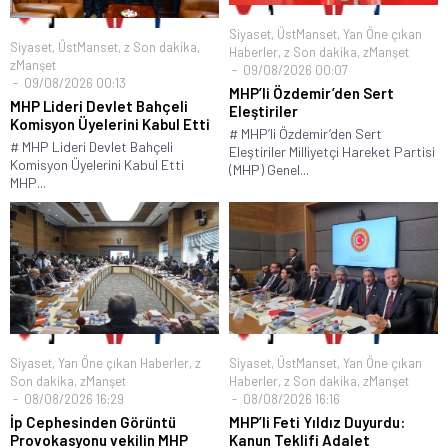
Siyaset
,
ÜstManset
,
Yan Öne çıkan
Siyaset
,
ÜstManset
,
z Son dakika
,
Haberler
,
z Son dakika
,
zManşet
zManşet
09/08/2026 00:07
09/08/2026 00:13
MHP’li Özdemir’den Sert
MHP Lideri Devlet Bahçeli
Eleştiriler
Komisyon Üyelerini Kabul Etti
# MHP’li Özdemir’den Sert
# MHP Lideri Devlet Bahçeli
Eleştiriler Milliyetçi Hareket Partisi
Komisyon Üyelerini Kabul Etti
(MHP) Genel...
MHP...
Siyaset
,
Yan Öne çıkan Haberler
,
z
Siyaset
,
ÜstManset
,
Yan Öne çıkan
Son dakika
,
zManşet
Haberler
,
z Son dakika
,
zManşet
08/08/2026 16:29
08/08/2026 16:16
İp Cephesinden Görüntü
MHP’li Feti Yıldız Duyurdu:
Provokasyonu vekilin MHP
Kanun Teklifi Adalet