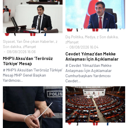
Dış Politika
,
Medya
,
z Son dakika
,
Siyaset
,
Yan Öne çıkan Haberler
,
z
zManşet
Son dakika
,
zManşet
08/08/2026 16:04
08/08/2026 16:06
Cevdet Yılmaz’dan Mekke
MHP’li Aksu’dan ‘Terörsüz
Anlaşması İçin Açıklamalar
Türkiye’ Mesajı
# Cevdet Yılmaz’dan Mekke
# MHP’li Aksu’dan ‘Terörsüz Türkiye’
Anlaşması İçin Açıklamalar
Mesajı MHP Genel Başkan
Cumhurbaşkanı Yardımcısı
Yardımcısı...
Cevdet...