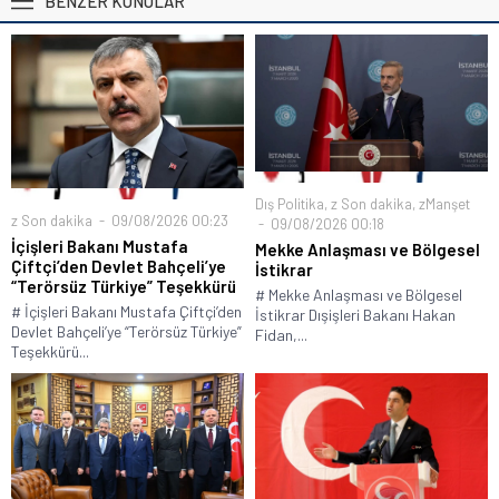
BENZER KONULAR
Dış Politika
,
z Son dakika
,
zManşet
z Son dakika
09/08/2026 00:23
09/08/2026 00:18
İçişleri Bakanı Mustafa
Mekke Anlaşması ve Bölgesel
Çiftçi’den Devlet Bahçeli’ye
İstikrar
“Terörsüz Türkiye” Teşekkürü
# Mekke Anlaşması ve Bölgesel
# İçişleri Bakanı Mustafa Çiftçi’den
İstikrar Dışişleri Bakanı Hakan
Devlet Bahçeli’ye “Terörsüz Türkiye”
Fidan,...
Teşekkürü...